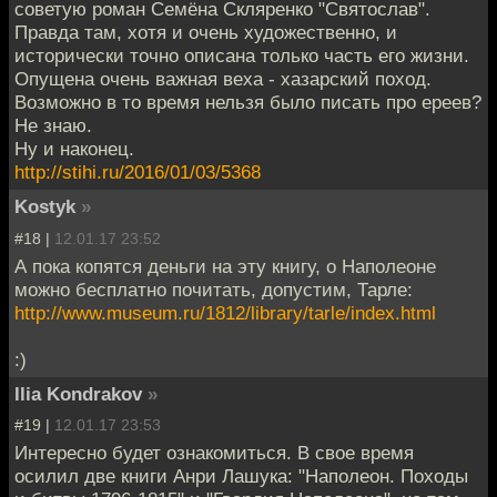
советую роман Семёна Скляренко "Святослав".
Правда там, хотя и очень художественно, и
исторически точно описана только часть его жизни.
Опущена очень важная веха - хазарский поход.
Возможно в то время нельзя было писать про ереев?
Не знаю.
Ну и наконец.
http://stihi.ru/2016/01/03/5368
Kostyk
»
#18 |
12.01.17 23:52
А пока копятся деньги на эту книгу, о Наполеоне
можно бесплатно почитать, допустим, Тарле:
http://www.museum.ru/1812/library/tarle/index.html
:)
Ilia Kondrakov
»
#19 |
12.01.17 23:53
Интересно будет ознакомиться. В свое время
осилил две книги Анри Лашука: "Наполеон. Походы