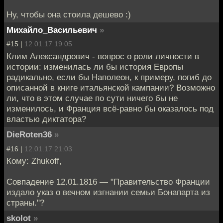
Ну, чтобы она стоила дешево :)
Михайло_Васильевич
»
#15 |
12.01.17 19:05
Клим Александрович - вопрос о роли личности в
истории: изменилась ли бы история Европы
радикально, если бы Наполеон, к примеру, погиб до
описанной в книге итальянской кампании? Возможно
ли, что в этом случае по сути ничего бы не
изменилось, и Франция всё-равно бы оказалось под
властью диктатора?
DieRoten36
»
#16 |
12.01.17 21:03
Кому: Zhukoff,
Совпадение 12.01.1816 — "Правительство Франции
издало указ о вечном изгнании семьи Бонапарта из
страны."?
skolot
»