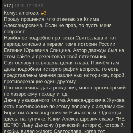
#17 |
12.01.17 23:52
Кому: amorozo,
#3
Прошу прощения, что отвечаю за Клима
Александровича. Если не прав, то пусть меня
поправят.
Наиболее подробно про князя Святослава и тот
период описано в первом томе истории России
Евгения Юрьевича Спицина. Автор дважды был на
этом сайте и презентовал свой пятитомник.
Святославу посвящена целая глава. Причём там
дана подробная историография вопроса, то есть
представлены мнения различных историков, порой,
противоречащие один другому.
Противоречива дата рождения, много противоречий
по хазарскому походу и т.д.
Даже у уважаемого Клима Александровича Жукова
есть противоречие по этому вопросу с академиком
Борисом Александровичем Рыбаковым. Однажды,
здесь, на тупичке, Клим Александрович сказал "НЕ
ВЕРЮ" Льву Дьякону (греческий историк), который,
якобы, видел живого Святослава, когда тот