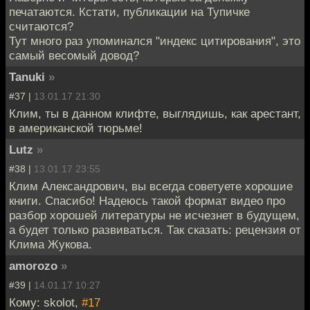
печатаются. Кстати, публикации на Тупичке
считаются?
Тут много раз упоминался "индекс цитирования", это
самый весомый довод?
Tanuki
»
#37 |
13.01.17 21:30
Клим, ты в данном клифте, выглядишь, как арестант,
в американской тюрьме!
Lutz
»
#38 |
13.01.17 23:55
Клим Александрович, вы всегда советуете хорошие
книги. Спасибо! Надеюсь такой формат видео про
разбор хорошей литературы не исчезнет в будущем,
а будет только развиваться. Так сказать: рецензия от
Клима Жукова.
amorozo
»
#39 |
14.01.17 10:27
Кому: skolot,
#17