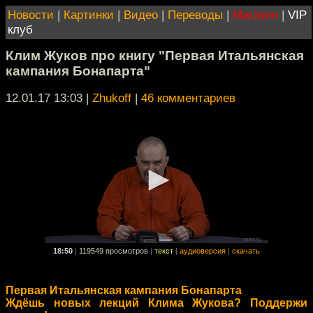
Новости
|
Картинки
|
Видео
|
Переводы
|
Магазин
|
VIP
клуб
Клим Жуков про книгу "Первая Итальянская
кампания Бонапарта"
12.01.17 13:03
|
Zhukoff
|
46 комментариев
18:50
|
119549 просмотров
|
текст
|
аудиоверсия
|
скачать
Первая Итальянская кампания Бонапарта
Ждёшь новых лекций Клима Жукова? Поддержи