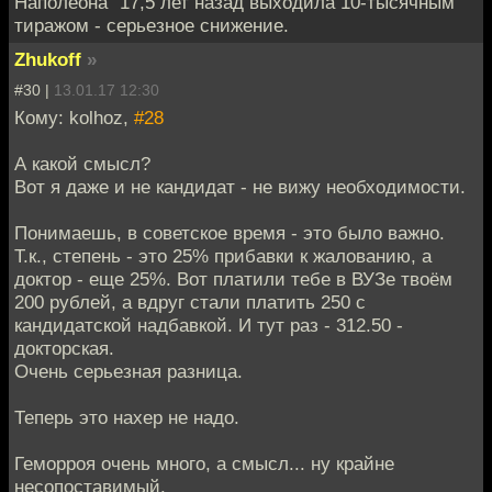
Наполеона" 17,5 лет назад выходила 10-тысячным
тиражом - серьезное снижение.
Zhukoff
»
#30 |
13.01.17 12:30
Кому: kolhoz,
#28
А какой смысл?
Вот я даже и не кандидат - не вижу необходимости.
Понимаешь, в советское время - это было важно.
Т.к., степень - это 25% прибавки к жалованию, а
доктор - еще 25%. Вот платили тебе в ВУЗе твоём
200 рублей, а вдруг стали платить 250 с
кандидатской надбавкой. И тут раз - 312.50 -
докторская.
Очень серьезная разница.
Теперь это нахер не надо.
Геморроя очень много, а смысл... ну крайне
несопоставимый.