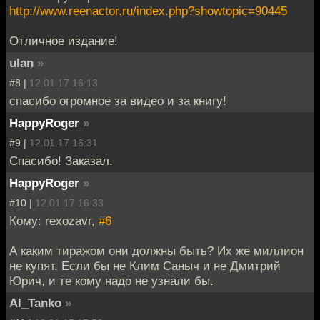
http://www.reenactor.ru/index.php?showtopic=90445
Отличное издание!
ulan
»
#8 |
12.01.17 16:13
спасибо огромное за видео и за книгу!
HappyRoger
»
#9 |
12.01.17 16:31
Спасибо! Заказал.
HappyRoger
»
#10 |
12.01.17 16:33
Кому: rexozavr,
#6
А каким тиражом они должны быть? Их же миллион
не купят. Если бы не Клим Саныч и не Дмитрий
Юрич, и те кому надо не узнали бы.
Al_Tanko
»