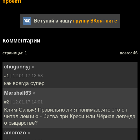
проект!
Вступай в нашу
группу ВКонтакте
Комментарии
cтраницы: 1
всего: 46
chugunnyj
»
#1 |
12.01.17 13:53
как всегда супер
Marshall63
»
#2 |
12.01.17 14:01
Клим Саныч! Правильно ли я понимаю,что это он
читал лекцию - битва при Креси или Чёрная легенда
о рыцарстве?
amorozo
»