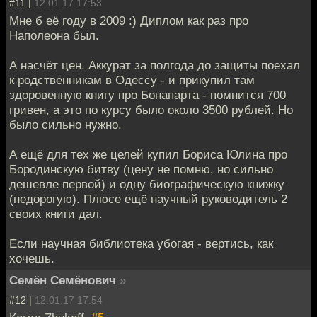
#11 |
12.01.17 17:53
Мне б её году в 2009 :) Диплом как раз про
Наполеона был.
А насчёт цен. Аккурат за полгода до защиты поехал
к родственникам в Одессу - и прикупил там
здоровенную книгу про Бонапарта - помнится 700
гривен, а это по курсу было около 3500 рублей. Но
было сильно нужно.
А ещё для тех же целей купил Бориса Юлина про
Бородинскую битву (цену не помню, но сильно
дешевле первой) и одну биографическую книжку
(недорогую). Плюсе ещё научный руководитель 2
своих книги дал.
Если научная библиотека убогая - вертись, как
хочешь.
Семён Семёнович
»
#12 |
12.01.17 17:54