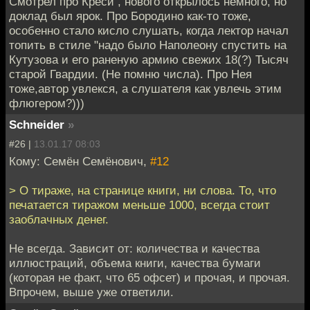
Смотрел про Креси , нового открылось немного, но
доклад был ярок. Про Бородино как-то тоже,
особенно стало кисло слушать, когда лектор начал
топить в стиле "надо было Наполеону спустить на
Кутузова и его раненую армию свежих 18(?) Тысяч
старой Гвардии. (Не помню числа). Про Нея
тоже,автор увлекся, а слушателя как увлечь этим
флюгером?)))
Schneider
»
#26 |
13.01.17 08:03
Кому: Семён Семёнович,
#12
> О тираже, на странице книги, ни слова. То, что
печатается тиражом меньше 1000, всегда стоит
заоблачных денег.
Не всегда. Зависит от: количества и качества
иллюстраций, объема книги, качества бумаги
(которая не факт, что 65 офсет) и прочая, и прочая.
Впрочем, выше уже ответили.