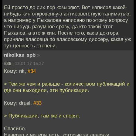
Ей просто до сих пор козыряют. Вот написал какой-
нибудь кин откровенную антисоветсткую галиматью,
а например у Пыхалова написано по этому вопросу
что-нибудь разумное сразу, да кто такой этот
Пыхалов, а это ж кин. После того, как в доктора
приняли власовца по власовскому диссеру, какая уж
тут ценность степени.
nikolkas_spb
»
#36 |
13.01.17 15:27
Кому: nk,
#34
> Тем же чем и раньше - количеством публикаций и
где они выходили, эти публикации.
Кому: druel,
#33
> Публикации, там же и спорят.
Спасибо.
Наверно и читеры есть, которые за денежку