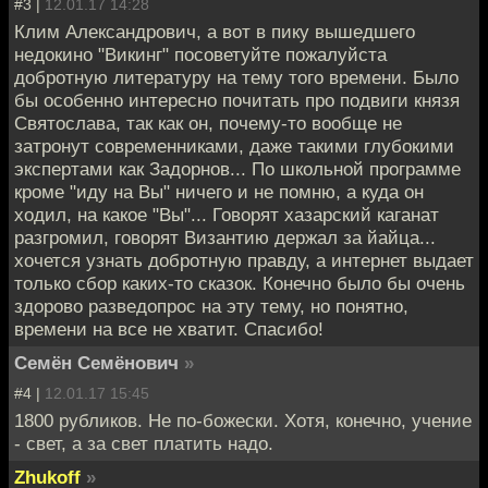
#3 |
12.01.17 14:28
Клим Александрович, а вот в пику вышедшего
недокино "Викинг" посоветуйте пожалуйста
добротную литературу на тему того времени. Было
бы особенно интересно почитать про подвиги князя
Святослава, так как он, почему-то вообще не
затронут современниками, даже такими глубокими
экспертами как Задорнов... По школьной программе
кроме "иду на Вы" ничего и не помню, а куда он
ходил, на какое "Вы"... Говорят хазарский каганат
разгромил, говорят Византию держал за йайца...
хочется узнать добротную правду, а интернет выдает
только сбор каких-то сказок. Конечно было бы очень
здорово разведопрос на эту тему, но понятно,
времени на все не хватит. Спасибо!
Семён Семёнович
»
#4 |
12.01.17 15:45
1800 рубликов. Не по-божески. Хотя, конечно, учение
- свет, а за свет платить надо.
Zhukoff
»