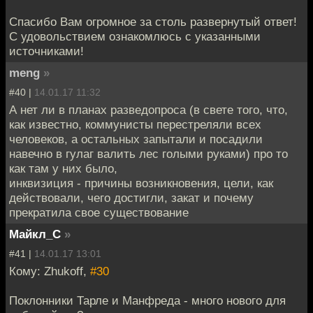
Спасибо Вам огромное за столь развернутый ответ!
С удовольствием ознакомлюсь с указанными
источниками!
meng
»
#40 |
14.01.17 11:32
А нет ли в планах разведопроса (в свете того, что,
как известно, коммунисты перестреляли всех
человеков, а остальных запытали и посадили
навечно в гулаг валить лес голыми руками) про то
как там у них было,
инквизиция - причины возникновения, цели, как
действовали, чего достигли, закат и почему
прекратила свое существование
Майкл_С
»
#41 |
14.01.17 13:01
Кому: Zhukoff,
#30
Поклонники Тарле и Манфреда - много нового для