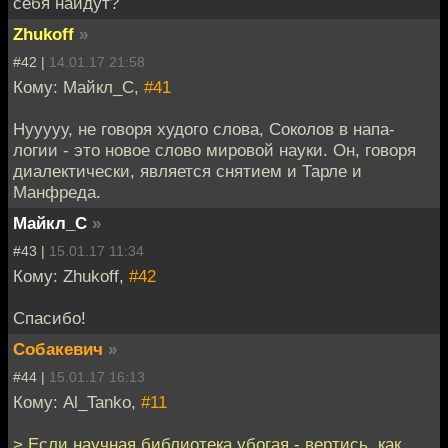
себя найдут?
Zhukoff
»
#42 |
14.01.17 21:58
Кому: Майкл_С,
#41
Нууууу, не говоря худого слова, Соколов в напа-
логии - это новое слово мировой науки. Он, говоря
диалектически, является снятием и Тарле и
Манфреда.
Майкл_С
»
#43 |
15.01.17 11:34
Кому: Zhukoff,
#42
Спасибо!
Собакевич
»
#44 |
15.01.17 16:13
Кому: Al_Tanko,
#11
> Если научная библиотека убогая - вертись, как