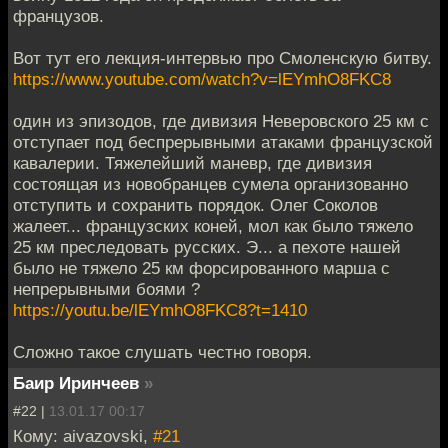
французов.
Вот тут его лекция-интервью про Смоленскую битву.
https://www.youtube.com/watch?v=lEYmhO8FKC8
один из эпизодов, где дивизия Неверовского 25 км с
отступает под беспрерывными атаками французской
кавалерии. Тяжелейший маневр, где дивизия
состоящая из новобранцев сумела организованно
отступить и сохранить порядок. Олег Соколов
жалеет... французских коней, мол как было тяжело
25 км преследовать русских. Э... а пехоте нашей
было не тяжело 25 км форсированного марша с
непрерывными боями ?
https://youtu.be/lEYmhO8FKC8?t=1410
Сложно такое слушать честно говоря.
Баир Иринчеев
»
#22 |
13.01.17 00:17
Кому: aivazovski,
#21