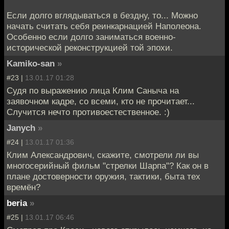
Если долго вглядываться в бездну, то... Можно
начать считать себя реинкарнацией Наполеона.
Особенно если долго заниматься военно-
исторической реконструкцией той эпохи.
Kamiko-san
»
#23 |
13.01.17 01:28
Судя по выражению лица Клим Саныча на
заявочном кадре, со всеми, кто не прочитает...
Случится нечто противоестественное. :)
Janych
»
#24 |
13.01.17 01:36
Клим Александрович, скажите, смотрели ли вы
многосерийный фильм "стрелки Шарпа"? Как он в
плане достоверности оружия, тактики, быта тех
времён?
beria
»
#25 |
13.01.17 06:46