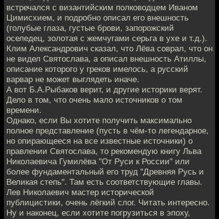
встречался с византийским полководцем Иваном
Цимисхием, и подробно описал его внешность
(голубые глаза, густые брови, запорожский
оселедец, золотая с жемчугами серьга в ухе и т.д.).
Клим Александрович сказал, что Лёва соврал, что он
не видел Святослава, а описал внешность Атиллы,
описание которого у греков имелось, а русский
варвар не может выглядеть иначе.
А вот Б.А.Рыбаков верит, и другие историки верят.
Дело в том, что очень мало источников о том
времени.
Однако, если Вы хотите получить максимально
полное представление (пусть в чём-то легендарное,
но опирающееся на все известные источники) о
правлении Святослава, то рекомендую книгу Льва
Николаевича Гумилёва "От Руси к России" или
более фундаментальный его труд "Древняя Русь и
Великая степь". Там есть соответствующие главы.
Лев Николаевич мастер исторической
публицистики, очень лёгкий слог. Читать интересно.
Ну и наконец, если хотите погрузиться в эпоху,