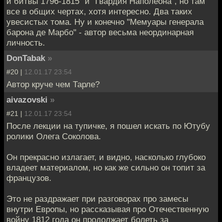
и битвы 1796-1815" и "Гвардия Наполеона", но там
все в общих чертах, хотя интересно. Два таких
увесистых тома. Ну и конечно "Мемуары генерала
барона де Марбо" - автор весьма неординарная
личность.
DonTabak
»
#20 |
12.01.17 23:54
Автор круче чем Тарле?
aivazovski
»
#21 |
12.01.17 23:54
После лекции на тупичке, я пошел искать по Ютубу
ролики Олега Соколова.
Он прекрасно излагает, и видно, насколько глубоко
владеет материалом, но как же сильно он топит за
французов.
Это не раздражает при разговорах про замесы
внутри Европы, но рассказывая про Отечественную
войну 1812 года он продолжает болеть за