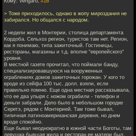
Кому: Vengaro,
#16
> Тоже приходилось, однако в жопу мироздания не
забирался. Но общался с народом.
2 недели жил в Монтерии, столица департамента
Кордоба. Сельхоз регион, туристов там нет. Регион,
как я понимаю, типа зажиточный. Гостиницы,
рестораны, магазины и т.д. вполне "европейского"
уровня.
В местной газете прочитал, что поймали банду,
специализировавшуюся на вооруженных
ограблениях домов зажиточных горожан. У кого то
вроде из сейфа 100 тыс. долл. взяли, если
правильно помню. Еще одна местная рассказывала,
что ее два упыря с ножом ограбили - телефон и
деньги забрали. Дело было в небольшом городке
Серетэ, рядом с Монтерией. Там тоже бывал,
типичная латиноамериканская деревня, но днем
вроде спокойно.
Еще бывал неоднократно в южной части Боготы, там
девушка бывшая жила и ресторан ее матери был.