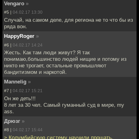
Vengaro
»
#5 |
04.02.17 13:30
Случай, на самом деле, для региона не то что бы из
ряда вон.
HappyRoger
»
#6 |
04.02.17 14:24
Жесть. Как там люди живут? Я так
понимаю,большинство людей нищие и потому из
никто не трогает, остальные промышляют
бандитизмом и наркотой.
Mannelig
»
#7 |
04.02.17 15:21
Он же деть!!!
8 лет за 30 чел. Самый гуманный суд в мире, my
ass.
Дрюзг
»
#8 |
04.02.17 15:44
> Колумбийскую систему научили прощать.