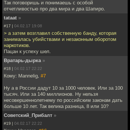
Так поговоришь и понимаешь с особой
отчетливостью про два мира и два Шапиро.
tataat
»
#17 |
04.02.17 19:08
> а затем возглавил собственную банду, которая
занималась убийствами и незаконным оборотом
наркотиков.
Пацан к успеху шел.
Вратарь-дырка
»
#18 |
04.02.17 22:22
Кому: Mannelig,
#7
Ну а в России дадут 10 за 1000 человек. Или за 100
тысяч. Или за 140 миллионов. Ну нельзя
несовершеннолетнему по российским законам дать
больше 10 лет. Так велика разница, 8 или 10?
Советский_Прибалт
»
#19 |
04.02.17 22:22