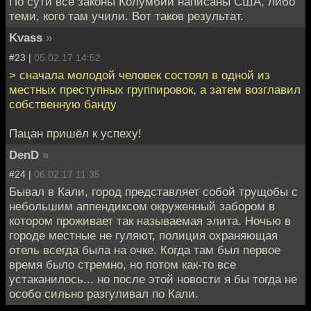
По сути все законы Колумбии написаны США, либо
теми, кого там учили. Вот таков результат.
Kvass
»
#23 |
05.02.17 14:52
> сначала молодой человек состоял в одной из
местных преступных группировок, а затем возглавил
собственную банду
Пацан пришёл к успеху!
DenD
»
#24 |
06.02.17 11:35
Бывал в Кали, город представляет собой трущобы с
небольшим аппендиксом окруженный забором в
котором проживает так называемая элита. Ночью в
городе местные не гуляют, полиция охраняющая
отель всегда была на очке. Когда там был первое
время было стремно, но потом как-то все
устаканилось... но после этой новости я бы тогда не
особо сильно разгуливал по Кали.