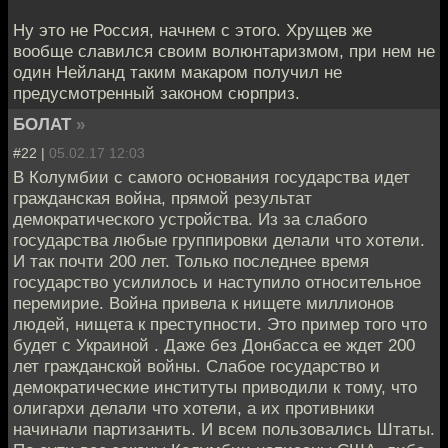
Ну это не Россия, начнем с этого. Хрущев же
вообще славился своим волюнтаризмом, при нем не
один Нейланд таким макаром получил не
предусмотренный законом сюрприз.
БОЛАТ
»
#22 |
05.02.17 12:03
В Колумбии с самого основания государства идет
гражданская война, прямой результат
демократического устройства. Из за слабого
государства любые группировки делали что хотели.
И так почти 200 лет. Только последнее время
государство усилилось и наступило относительное
перемирие. Война привела к нищете миллионов
людей, нищета к преступности. Это пример того что
будет с Украиной . Даже без Донбасса ее ждет 200
лет гражданской войны. Слабое государство и
демократические институты приводили к тому, что
олигархи делали что хотели, а их противники
начинали партизанить. И всем пользовались Штаты.