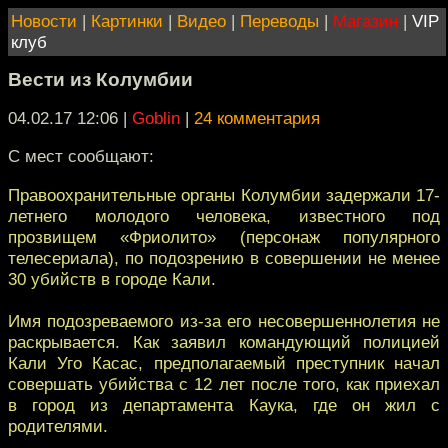
Новости
|
Картинки
|
Видео
|
Переводы
|
Магазин
|
VIP
клуб
Вести из Колумбии
04.02.17 12:06
|
Goblin
|
24 комментария
С мест сообщают:
Правоохранительные органы Колумбии задержали 17-
летнего молодого человека, известного под
прозвищем «Фриолито» (персонаж популярного
телесериала), по подозрению в совершении не менее
30 убийств в городе Кали.
Имя подозреваемого из-за его несовершеннолетия не
раскрывается. Как заявил командующий полицией
Кали Уго Касас, предполагаемый преступник начал
совершать убийства с 12 лет после того, как приехал
в город из департамента Каука, где он жил с
родителями.