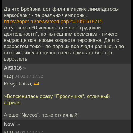
Да что Брейвик, вот филиппинские ликвидаторы
наркобарыг - те реально чемпионы.
https://oper.ru/news/read.php?t=1051618215
А тут всего 30 человек за 5 лет "трудовой
деятельности", по нынешним временам - ничего
выдающегося, кроме возраста персонажа. Да и с
возрастом тоже - во-первых все люди разные, а во-
вторых тяжелая жизнь очень помогает быстро
взрослеть.
AISI316
»
#12 |
04.02.17 17:32
Кому: kotka,
#4
>Вспомнилась сразу "Прослушка", отличный
сериал.
А еще "Narcos", тоже отличный!
Nowl
»
#13 |
04.02.17 17:57