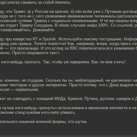
юди унитаз смывать за собой боялись.
у, что Трамп: а) у России на крючке, б) обо всём уже с Путиным догово
когда ни с того ни с сего уважаемые американские телеканалы рассказал
сковской гулянки Трампа с социально пониженными. И те же каналы вче
ин отдаст Трампу Сноудена. В обоих случаях инфа 100%. Со ссылкой, р
станавливайтесь. Дожимайте.
ду про коварство RT и Sputnik. Используйте лексику пострашнее. Инфо
народ уже привык. Топите пожёстче! Как, например, вчера, когда пресс-
nik — это пропаганда. И это вслед за ВВС перепечатала вся уважаемая 
нечно. Просто понравился текст.
 кого-нибудь грохнуть. Так, чтобы уж наверняка. Вас ли мне учить!
, конечно, не отдадим. Сколько бы он, неблагодарный, ни критиковал н
воих твиттерах и других интернетах. Просто потому, что с Дона выдачи н
Россия — нормальная.
ет не совпадать с позицией МИДа, Кремля, Путина, русских хакеров и 
и лучше кого-нибудь грохнуть» использована в ироничном контексте и не
канским спецслужбам кого-либо убивать.
ательного ношения военной формы, это шутка.