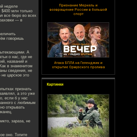
Признание Меркель и
ой неделе
возвращение России в большой
 $400 млн только
спорт
я все бюро во всех
траховки — в
величить
 чём говоришь
 вытекающими. А
тьи о нас, где не
ий, названий и
Атака БПЛА на Геленджик и
 Как в знаменитом
открытие Ормузского пролива
аны сведения, не
 не царское это
Картинки
опытках признать
заявлял, а это уже
, если б у нас
язанного с любимым
но открывать
иканец.
икто, зараза, не
ое оно. Топите