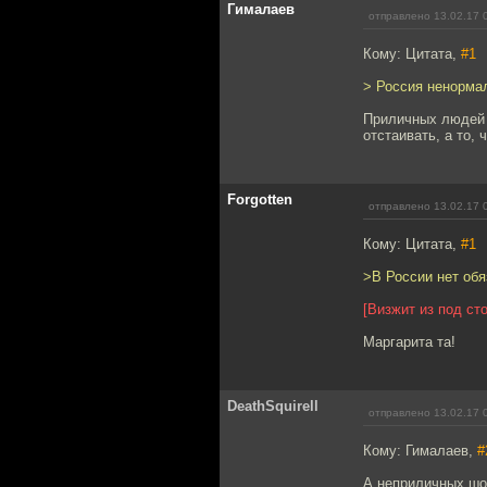
Гималаев
отправлено 13.02.17 
Кому: Цитата,
#1
> Россия ненормал
Приличных людей ш
отстаивать, а то,
Forgotten
отправлено 13.02.17 
Кому: Цитата,
#1
>В России нет обя
[Визжит из под ст
Маргарита та!
DeathSquirell
отправлено 13.02.17 
Кому: Гималаев,
#
А неприличных шо