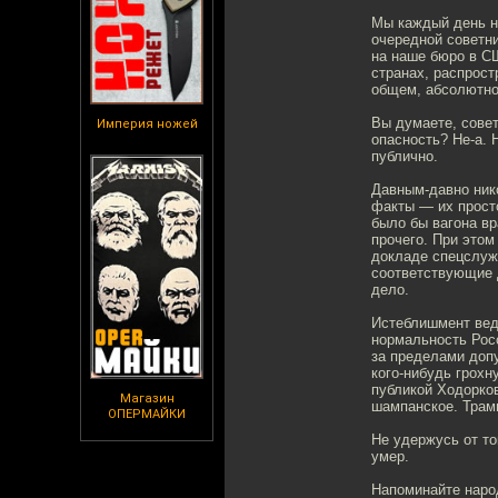
Мы каждый день н
очередной советни
на наше бюро в С
странах, распрост
общем, абсолютно 
Вы думаете, совет
Империя ножей
опасность? Не-а. 
публично.
Давным-давно ник
факты — их просто
было бы вагона вр
прочего. При этом
докладе спецслужб
соответствующие д
дело.
Истеблишмент ведё
нормальность Росс
за пределами допу
кого-нибудь грохн
публикой Ходорко
Магазин
шампанское. Трамп
ОПЕРМАЙКИ
Не удержусь от то
умер.
Напоминайте народ