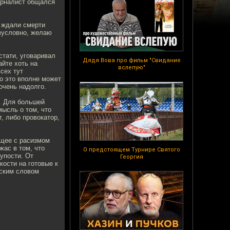
урналист общался
е ждали смерти
езусловно, желаю
стати, уговаривал
Дядя Вова про фильм "Свидание
айте хоть на
вслепую"
сех тут
о это вполне может
очень надолго.
а. Для большей
мысль о том, что
, либо провокатор,
ащее с расизмом
жас в том, что
О предстоящем Турнире Святого
тупости. От
Георгия
кости на готовые к
йским словом