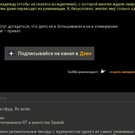
адежду (чтобы не сказать вожделение), с которой многие ждали смер
 уже даже переводят из реанимации. Я, безусловно, желаю ему только з
ут догадаться, что дело не в большевиках и не в коммунизме.
м — привет.
Подписывайся на канал в
Дзен
Goblin рекомендует
создать интерне
23:51
стфуд. Во всём.
ян
телеканала RT и агентства Sputnik
 вела увлекательные беседы с журналистом одного из самых уважаемых