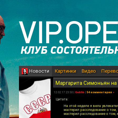
Картинки
Видео
Перев
Новости
Маргарита Симоньян на
12.02.17 23:50 |
Goblin
|
54 комментария
»
Цитата:
На этой неделе я вела увлекат
мастерил расследование о том,
мастерил расследование о том, 