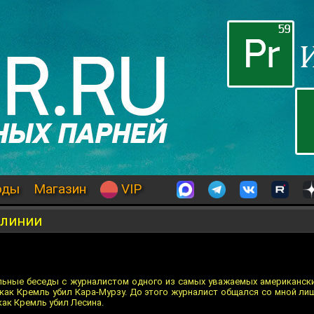
оды
Магазин
VIP
 линии
ельные беседы с журналистом одного из самых уважаемых американски
 как Кремль убил Кара-Мурзу. До этого журналист общался со мной ли
как Кремль убил Лесина.