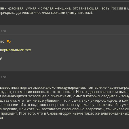
ян - красивая, умная и смелая женщина, отстаивающая честь России в
 прикрыта дипломатическими корками (иммунитетом).
01:39
ыто,
#5
 нормальными тех
я!
01:58
зызвестный портал американско-международный, там всякие картинки-ро
ждает, его многие посещают, этот портал. Не так давно зачастили выкл
 улыбающихся эсэсовцев с приписками, смысл которых сводится к тому,
заставили, что там не все убивали, что я сама внук унтер-офицера, а ко
асиловали. И это надёжно повергает основную массу посетителей в умил
 в охуение, или хотя бы заставляет обоснованно возражать, так исчезаю
 приходит. И от того, что в Сновымгодом нынче таких же альтернативны
ся.