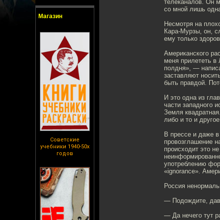
телеканалов. Он м
со мной лишь одна
Магазин
Несмотря на плохо
Кара-Мурзы, он, с
ему только здоров
Американского рас
меня прилететь в 
полдня», — написа
заставляют носить
быть правдой. Пот
И это одна из гла
части западного и
Земля квадратная.
либо и то и другое
В прессе и даже 
Советские
провозглашение на
учебники 1940-50х
происходит это не
годов
неинформированнос
употреблению фор
«ignorance». Амер
Россия ненормаль
— Подождите, дав
— Да нечего тут р