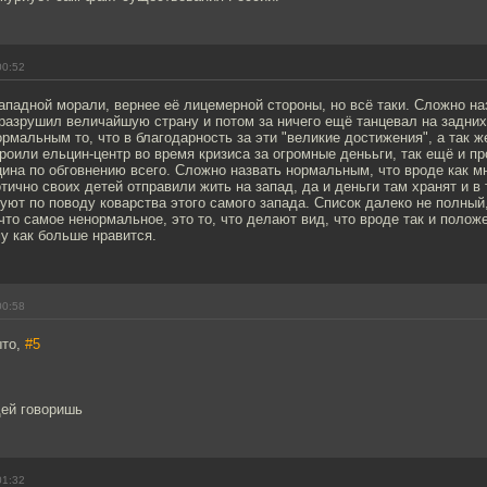
00:52
ападной морали, вернее её лицемерной стороны, но всё таки. Сложно н
о разрушил величайшую страну и потом за ничего ещё танцевал на задних
рмальным то, что в благодарность за эти "великие достижения", а так ж
роили ельцин-центр во время кризиса за огромные денььги, так ещё и 
ина по обговнению всего. Сложно назвать нормальным, что вроде как м
отично своих детей отправили жить на запад, да и деньги там хранят и в
уют по поводу коварства этого самого запада. Список далеко не полный
что самое ненормальное, это то, что делают вид, что вроде так и полож
му как больше нравится.
00:58
ыто,
#5
дей говоришь
01:32