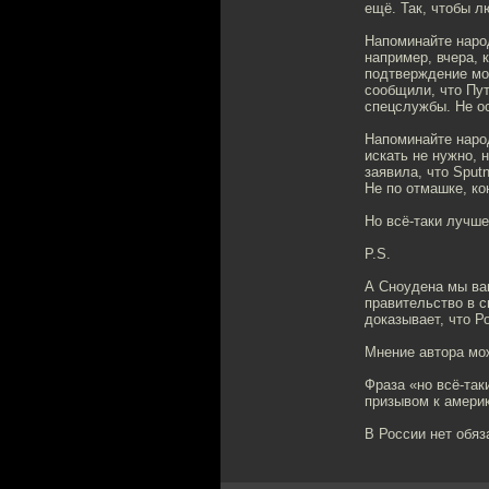
ещё. Так, чтобы л
Напоминайте народ
например, вчера, 
подтверждение мо
сообщили, что Пут
спецслужбы. Не о
Напоминайте наро
искать не нужно, 
заявила, что Sput
Не по отмашке, ко
Но всё-таки лучше
P.S.
А Сноудена мы вам
правительство в с
доказывает, что 
Мнение автора мож
Фраза «но всё-так
призывом к амери
В России нет обяз