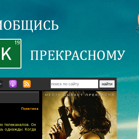
Политика
х телеканалов. Он
шь однажды. Когда