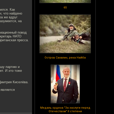
65
рился. Как
и, что найдено
ра же вдруг
азумеется, на
рмационный повод
секретарь НАТО
британская пресса.
Остров Сахалин, река Найба
ашу партию и
ет. И это тоже
Дмитрия Киселёва.
 является
Медаль ордена "За заслуги перед
Отечеством" II степени