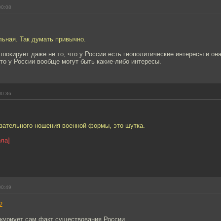
00:08
ьная. Так думать привычно.
окирует даже не то, что у России есть геополитические интересы и она
 что у России вообще могут быть какие-либо интересы.
00:36
зательного ношения военной формы, это шутка.
ола]
00:49
2
куриует сам факт существования России.