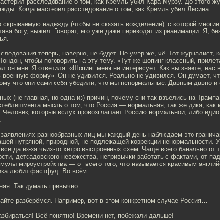
астерил расследование о том, как Кремль убил Кара-Мурзу. До этого ж
жды. Когда мастерил расследование о том, как Кремль убил Лесина.
 скрываемую надежду (чтобы не сказать вожделение), с которой многи
лава богу, выжил. Говорят, его уже даже переводят из реанимации. Я, б
ья.
следования теперь, наверно, не будет. Не умер же, чё. Тот журналист, к
Лондон, чтобы поговорить на эту тему. «Тут же шопинг классный, прилет
л он мне. Я ответила: «Шопинг меня не интересует. Как вы знаете, нас в
 военную форму». Он не удивился. Реально не удивился. Он думает, чт
ому что они сами себя убедили, что мы ненормальные. Давным-давно и 
вных (не главная, но одна из) причин, почему они так взъелись на Трамп
стеблишмента мысль о том, что Россия — нормальная, так же дика, как 
 Человек, который вслух провозглашает Россию нормальной, либо идиот
.
в заявлениях разнообразных лиц мы каждый день наблюдаем это гранич
шей нутряной, природной, не подлежащей коррекции ненормальности. У
 всегда из-за чьих-то хитро выстроенных схем. Чаще всего банально от 
ти, детсадовского невежества, непривычки работать с фактами, от пад
мулы мироустройства — от всего того, что называется красивым англи
ика любит фастфуд. Во всём.
ная. Так думать привычно.
айте разберёмся. Например, вот в этом конкретном случае Россия…
азбираться! Всё понятно! Времени нет, побежали дальше!