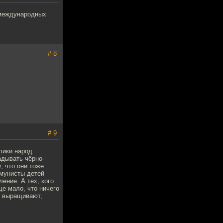
 международных
# 8
# 9
лики народ
адывать чёрно-
 что они тоже
ммунисты детей
ение. А тех, кого
ще мало, что ничего
х выращивают,