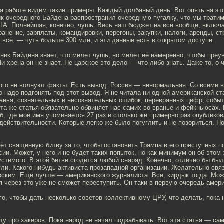
а работе видим такие примеры. Каждый долбаный день. Вот опять на эт
к очередного Байдена распространил очередную пугалку, что мы тратим
ША. Полнейшая, конечно, чушь. Весь наш бюджет на всё вообще, включа
ранение, зарплаты, командировки, перегоны, закупки, налоги, аренды, с
всё, — чуть больше 300 млн, и эти данные есть в открытом доступе.
ник Байдена знает, что мелет чушь, но мелет её намеренно, чтобы преу
Ни хрена он не знает. Не царское это дело — что-либо знать. Даже то, о
ого не волнуют факты. Есть вывод: Россия — ненормальная. Со всеми
 надо подгонять под этот вывод. Я не читала ни одной американской ста
анья, сознательных и несознательных ошибок, перевранных цифр, событ
 та же статья обязательно обвиняет нас самих во вранье и фейкньюсах.
, где моё имя упоминается 27 раз и столько же примерно раз опубликов
ействительности. Которые легко же было погуглить и не позориться. Но
т священную битву за то, чтобы остановить Трампа в его преступных п
ии. Может, у него и не будет таких попыток, но как минимум он об этом 
стимого. В этой битве сгодится любой снаряд. Конечно, отлично бы было
ули. Какого-нибудь активиста прозападной организации. Желательно св
вским. Ещё лучше — американского журналиста. Всё, кирдык тогда. Мож
 через это уже не сможет переступить. Он таки в первую очередь амер
го, чтобы дать несколько советов коллективному ЦРУ, что делать, пока н
у про хакеров. Пока народ не начал подзабывать. Вот эта статья — сам