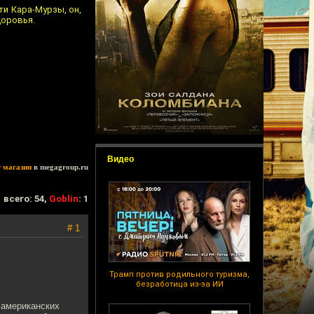
ти Кара-Мурзы, он,
доровья.
Видео
т магазин
в megagroup.ru
всего: 54,
Goblin
: 1
# 1
Трамп против родильного туризма,
безработица из-за ИИ
 американских