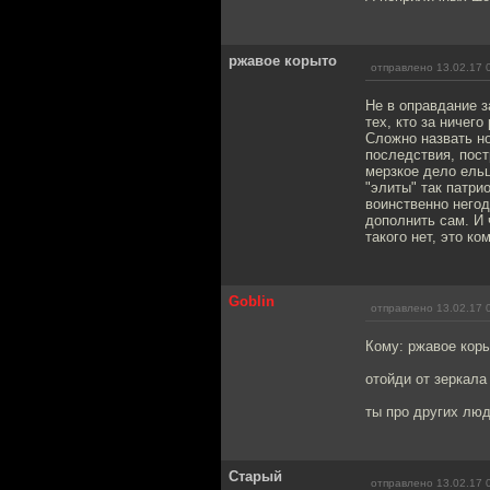
ржавое корыто
отправлено 13.02.17 
Не в оправдание з
тех, кто за ничег
Сложно назвать но
последствия, пост
мерзкое дело ельц
"элиты" так патри
воинственно негод
дополнить сам. И 
такого нет, это ко
Goblin
отправлено 13.02.17 
Кому: ржавое кор
отойди от зеркала
ты про других лю
Старый
отправлено 13.02.17 