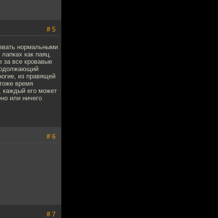
# 5
азвать нормальными
 лапках как паяц.
е за все кровавые
продолжающий
ногие, из правящей
 тоже время
, каждый его может
ено или ничего
# 6
# 7