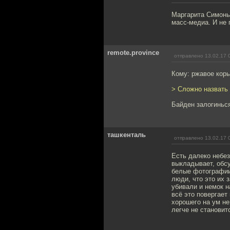
Маргарита Симонь
масс-медиа. И не
remote.province
отправлено 13.02.17 
Кому: ржавое кор
> Сложно назвать
Байден залогиньс
ташкенталь
отправлено 13.02.17 
Есть далеко небе
выкладывает, обсу
белые фотографии
люди, что это их 
убивали и немок н
всё это повергает
хорошего на ум не
легче не становит