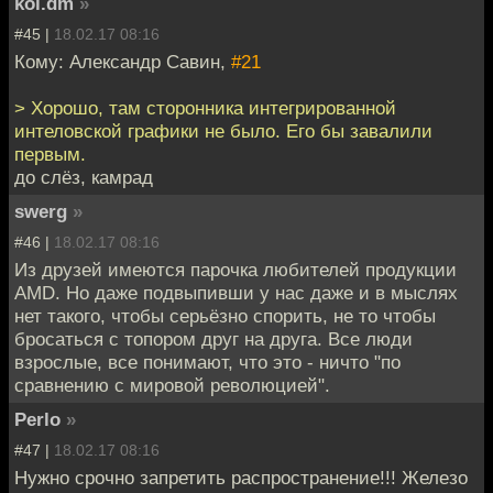
kol.dm
»
#45 |
18.02.17 08:16
Кому: Александр Савин,
#21
> Хорошо, там сторонника интегрированной
интеловской графики не было. Его бы завалили
первым.
до слёз, камрад
swerg
»
#46 |
18.02.17 08:16
Из друзей имеются парочка любителей продукции
AMD. Но даже подвыпивши у нас даже и в мыслях
нет такого, чтобы серьёзно спорить, не то чтобы
бросаться с топором друг на друга. Все люди
взрослые, все понимают, что это - ничто "по
сравнению с мировой революцией".
Perlo
»
#47 |
18.02.17 08:16
Нужно срочно запретить распространение!!! Железо