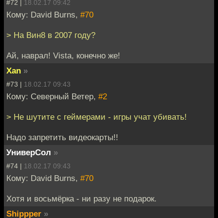
#72 |
18.02.17 09:42
Кому: David Burns,
#70
> На Вин8 в 2007 году?
Ай, наврал! Vista, конечно же!
Xan
»
#73 |
18.02.17 09:43
Кому: Северный Ветер,
#2
> Не шутите с геймерами - игры учат убивать!
Надо запретить видеокарты!!
УниверСол
»
#74 |
18.02.17 09:43
Кому: David Burns,
#70
Хотя и восьмёрка - ни разу не подарок.
Shippper
»