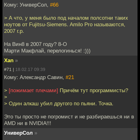
Кому: УниверСол,
#66
> А что, у меня было под началом полсотни таких
ноутов от Fujitsu-Siemens. Amilo Pro называются,
2007 г.р.
На Вин8 в 2007 году? 8-O
Марти Макфлай, перелогинься! :)))
Xan
»
#71 |
18.02.17 09:39
Кому: Александр Савин,
#21
>
[пожимает плечами]
Причём тут программисты?
>
> Один алкаш убил другого по пьяни. Точка.
Это ты просто не погромист и не разбираешься ни в
AMD ни в NVIDIA!!!
УниверСол
»