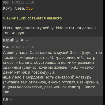
#53 |
18.02.17 08:16
Кому: Сева,
#36
> выживших останется немного
И они продолжат эту войну! Ибо остаться должен
только один!
Юрий Б. А.
»
#54 |
18.02.17 08:16
А ещё у нас в Саранске есть музей Эрьзя (скульптор
такой всемирноизвестный), краеведческий, театр
оперы и балета, обустраивали всякими разными
зданиями (сейчас, конечно жопень приближается,
денег нет как и повсюду) , а
ещё у нас в Мордовии есть санаторий Алатырь
(питание там отменное, вкусно готовят, без иронии,
и цены человеческие, раза четыре ездил) . Как-то
так.
r3r
»