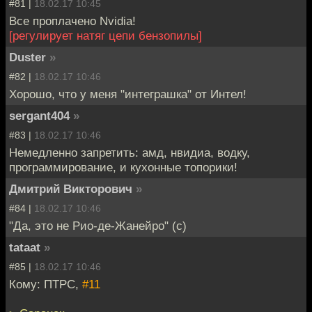
#81 |
18.02.17 10:45
Все проплачено Nvidia!
[регулирует натяг цепи бензопилы]
Duster
»
#82 |
18.02.17 10:46
Хорошо, что у меня "интеграшка" от Интел!
sergant404
»
#83 |
18.02.17 10:46
Немедленно запретить: амд, нвидиа, водку,
программирование, и кухонные топорики!
Дмитрий Викторович
»
#84 |
18.02.17 10:46
"Да, это не Рио-де-Жанейро" (с)
tataat
»
#85 |
18.02.17 10:46
Кому: ПТРС,
#11