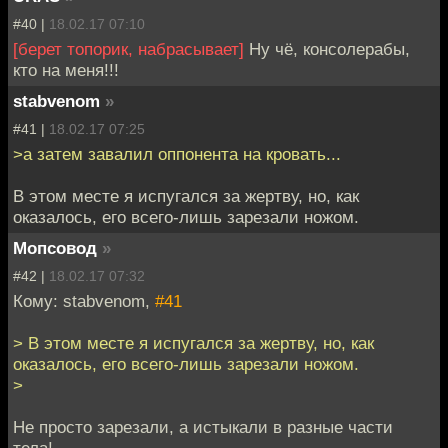
#40 |
18.02.17 07:10
[берет топорик, набрасывает]
Ну чё, консолерабы,
кто на меня!!!
stabvenom
»
#41 |
18.02.17 07:25
>а затем завалил оппонента на кровать...
В этом месте я испугался за жертву, но, как
оказалось, его всего-лишь зарезали ножом.
Мопсовод
»
#42 |
18.02.17 07:32
Кому: stabvenom,
#41
> В этом месте я испугался за жертву, но, как
оказалось, его всего-лишь зарезали ножом.
>
Не просто зарезали, а истыкали в разные части
тела!