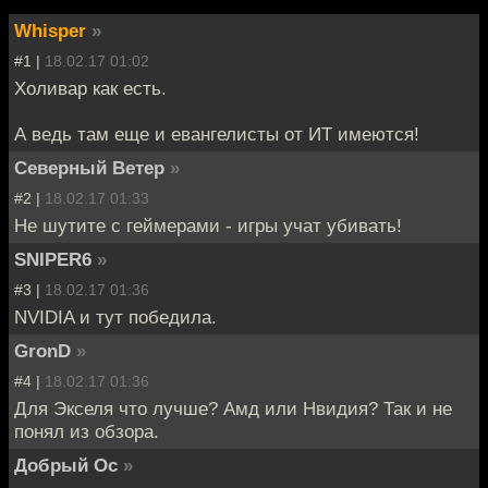
Whisper
»
#1 |
18.02.17 01:02
Холивар как есть.
А ведь там еще и евангелисты от ИТ имеются!
Северный Ветер
»
#2 |
18.02.17 01:33
Не шутите с геймерами - игры учат убивать!
SNIPER6
»
#3 |
18.02.17 01:36
NVIDIA и тут победила.
GronD
»
#4 |
18.02.17 01:36
Для Экселя что лучше? Амд или Нвидия? Так и не
понял из обзора.
Добрый Ос
»