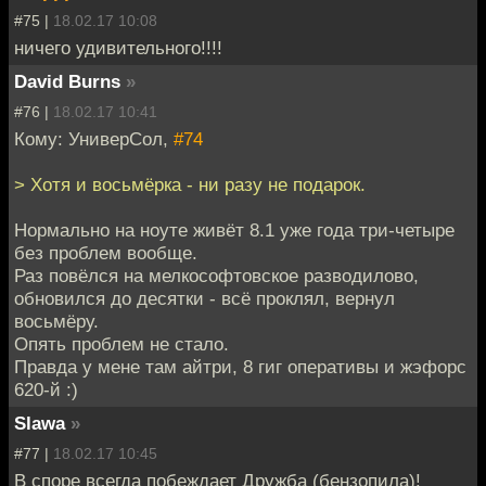
#75 |
18.02.17 10:08
ничего удивительного!!!!
David Burns
»
#76 |
18.02.17 10:41
Кому: УниверСол,
#74
> Хотя и восьмёрка - ни разу не подарок.
Нормально на ноуте живёт 8.1 уже года три-четыре
без проблем вообще.
Раз повёлся на мелкософтовское разводилово,
обновился до десятки - всё проклял, вернул
восьмёру.
Опять проблем не стало.
Правда у мене там айтри, 8 гиг оперативы и жэфорс
620-й :)
Slawa
»
#77 |
18.02.17 10:45
В споре всегда побеждает Дружба (бензопила)!