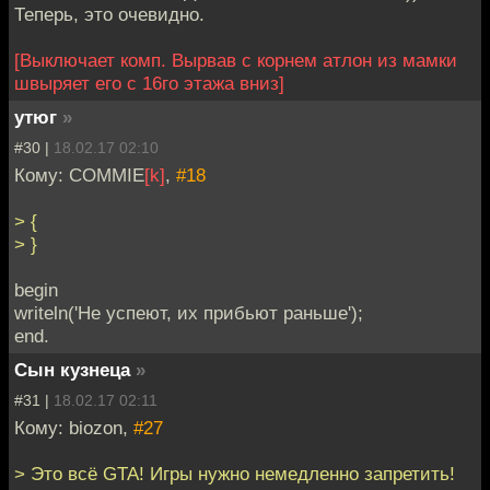
Теперь, это очевидно.
[Выключает комп. Вырвав с корнем атлон из мамки
швыряет его с 16го этажа вниз]
утюг
»
#30 |
18.02.17 02:10
Кому: COMMIE
[k]
,
#18
> {
> }
begin
writeln('Не успеют, их прибьют раньше');
end.
Сын кузнеца
»
#31 |
18.02.17 02:11
Кому: biozon,
#27
> Это всё GTA! Игры нужно немедленно запретить!