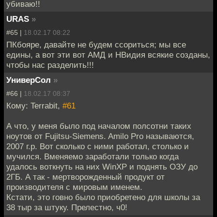
убиваю!!
URAS
»
#65 |
18.02.17 08:22
ПКбояре, давайте не будем ссориться; мы все
едины, а вот эти вот АМД и НВидия всякие созданы,
чтобы нас разделить!!!
УниверСол
»
#66 |
18.02.17 08:37
Кому: Terrabit,
#61
А что, у меня было под началом полсотни таких
ноутов от Fujitsu-Siemens. Amilo Pro называются,
2007 г.р. Вот сколько с ними работал, столько и
мучился. Вменяемо заработали только когда
удалось воткнуть на них WinXP и поднять ОЗУ до
2ГБ. А так - мертворожденный продукт от
производителя с мировым именем.
Кстати, это говно было приобретено для школы за
38 тыр за штуку. Прелестно, ч0!