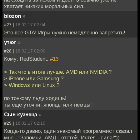
хватает никаких моральных сил.
biozon
»
#27 |
18.02.17 02:04
Это всё GTA! Игры нужно немедленно запретить!
утюг
»
#28 |
18.02.17 02:06
Кому: RedStudent,
#13
> Так что в итоге лучше, AMD или NVIDIA ?
> iPhone или Samsung ?
> Windows или Linux ?
по тонкому льду ходишь!
ты ещё уточни, японцы или немцы!
Сын кузнеца
»
#29 |
18.02.17 02:10
Когда-то давно, один знакомый программист сказал
мне - "Запомни. АМД - отстой. Интел - сила!"))