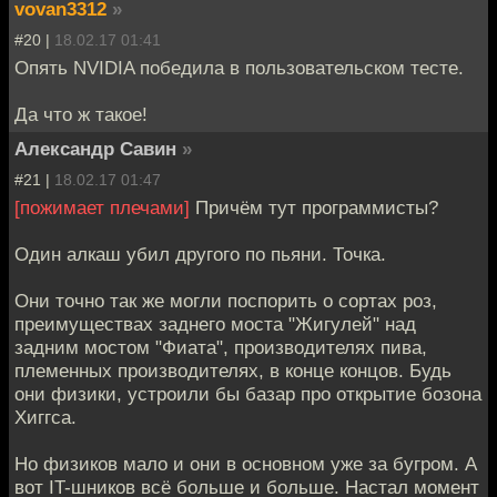
vovan3312
»
#20 |
18.02.17 01:41
Опять NVIDIA победила в пользовательском тесте.
Да что ж такое!
Александр Савин
»
#21 |
18.02.17 01:47
[пожимает плечами]
Причём тут программисты?
Один алкаш убил другого по пьяни. Точка.
Они точно так же могли поспорить о сортах роз,
преимуществах заднего моста "Жигулей" над
задним мостом "Фиата", производителях пива,
племенных производителях, в конце концов. Будь
они физики, устроили бы базар про открытие бозона
Хиггса.
Но физиков мало и они в основном уже за бугром. А
вот IT-шников всё больше и больше. Настал момент