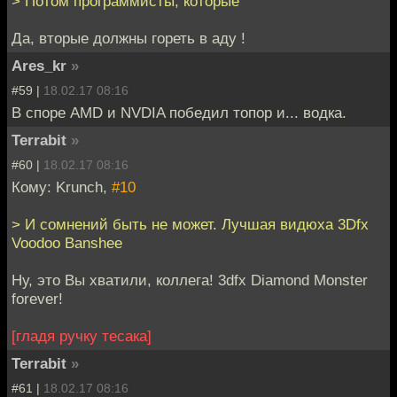
> Потом программисты, которые
Да, вторые должны гореть в аду !
Ares_kr
»
#59 |
18.02.17 08:16
В споре AMD и NVDIA победил топор и... водка.
Terrabit
»
#60 |
18.02.17 08:16
Кому: Krunch,
#10
> И сомнений быть не может. Лучшая видюха 3Dfx
Voodoo Banshee
Ну, это Вы хватили, коллега! 3dfx Diamond Monster
forever!
[гладя ручку тесака]
Terrabit
»
#61 |
18.02.17 08:16