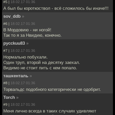
#5 |
18.02.17 01:36
А был бы короткоствол - всё сложилось бы иначе!!!
sov_ddb
»
#6 |
18.02.17 01:36
В Мордовию - ни ногой!
Так то я за Нвидию, конечно.
pycckuu83
»
#7 |
18.02.17 01:36
Нормально побухали.
Один труп, второй на десятку заехал.
Видимо не стоит пить с кем попало.
ташкенталь
»
#8 |
18.02.17 01:36
Торвальдс подобного категорически не одобрит.
Torch
»
#9 |
18.02.17 01:36
Меня лично всегда в таких случаях удивляют