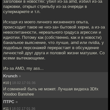
заголовки в новостях: убил из-за amd, избил из-за
парковки, открыл стрельбу из-за очереди в
супермаркете и т.п.
Исходя из моего личного жизненного опыта,
происходит такое не «из-за» бытовой херни, а из-за
невоспитанности, нереального градуса агрессии и
идиотии. Потому как (собственно, как и в новости)
банальное выяснение, что лучше, amd или nvidia, у
подобных персонажей перерастает в обсуждение
личностей друг друга и половой жизни матушки. Со
всеми вытекающими.
Из-за AMD, my ass...
Krunch
»
#10 |
18.02.17 01:36
И сомнений быть не может. Лучшая видюха 3Dfx
Voodoo Banshee
ПТРС
»
#11 |
18.02.17 01:36