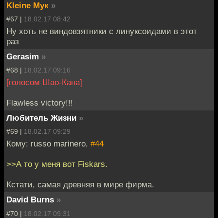
Kleine Мук
»
#67 |
18.02.17 08:42
Ну хоть не виндовзятники с линуксоидами в этот
раз
Gerasim
»
#68 |
18.02.17 09:16
[голосом Шао-Кана]
Flawless victory!!!
Любитель Жизни
»
#69 |
18.02.17 09:29
Кому: russo marinero,
#44
>>А то у меня вот Fiskars.
Кстати, самая древняя в мире фирма.
David Burns
»
#70 |
18.02.17 09:31