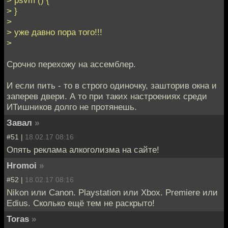
> psvm () {
> }
>
> уже давно пора того!!!
>
Срочно перехожу на ассемблер.
И если пить - то в строго одиночку, зашторив окна и
заперев двери. А то при таких настроениях среди
ИТишников долго не протянешь.
Завал
»
#51 |
18.02.17 08:16
Опять реклама алкоголизма на сайте!
Hromoi
»
#52 |
18.02.17 08:16
Nikon или Canon. Playstation или Xbox. Premiere или
Edius. Сколько ещё тем не раскрыто!
Toras
»