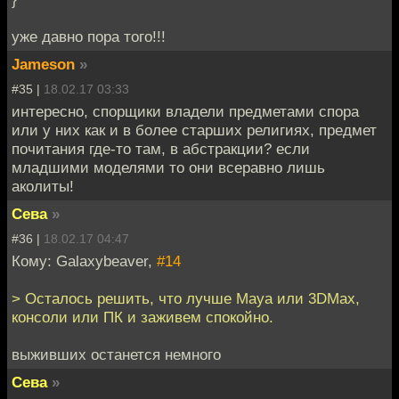
уже давно пора того!!!
Jameson
»
#35 |
18.02.17 03:33
интересно, спорщики владели предметами спора
или у них как и в более старших религиях, предмет
почитания где-то там, в абстракции? если
младшими моделями то они всеравно лишь
аколиты!
Сева
»
#36 |
18.02.17 04:47
Кому: Galaxybeaver,
#14
> Осталось решить, что лучше Maya или 3DMax,
консоли или ПК и заживем спокойно.
выживших останется немного
Сева
»