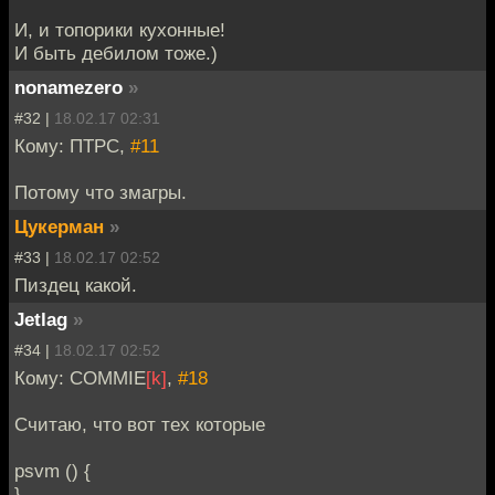
И, и топорики кухонные!
И быть дебилом тоже.)
nonamezero
»
#32 |
18.02.17 02:31
Кому: ПТРС,
#11
Потому что змагры.
Цукерман
»
#33 |
18.02.17 02:52
Пиздец какой.
Jetlag
»
#34 |
18.02.17 02:52
Кому: COMMIE
[k]
,
#18
Считаю, что вот тех которые
psvm () {
}