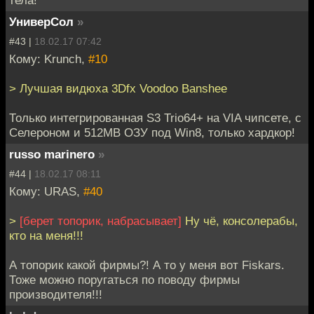
УниверСол
»
#43 |
18.02.17 07:42
Кому: Krunch,
#10
> Лучшая видюха 3Dfx Voodoo Banshee
Только интегрированная S3 Trio64+ на VIA чипсете, c
Селероном и 512MB ОЗУ под Win8, только хардкор!
russo marinero
»
#44 |
18.02.17 08:11
Кому: URAS,
#40
>
[берет топорик, набрасывает]
Ну чё, консолерабы,
кто на меня!!!
А топорик какой фирмы?! А то у меня вот Fiskars.
Тоже можно поругаться по поводу фирмы
производителя!!!