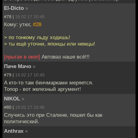
El-Dicto
»
#78 |
18.02.17 10:45
Кому: утюг,
#28
> по тонкому льду ходишь!
> ты ещё уточни, японцы или немцы!
[прыгая в окоп]
Автоваз наше всё!!!
Паче Мачо
»
#79 |
18.02.17 10:45
А кто-то там бенчмарками меряется.
Топор - вот железный аргумент!
NIKOL
»
#80 |
18.02.17 10:45
Случись это при Сталине, пошел бы как
политический.
Anthrax
»