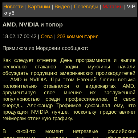
Новости
|
Картинки
|
Видео
|
Переводы
|
Магазин
|
VIP
клуб
AMD, NVIDIA и топор
18.02.17 00:42
|
Сева
|
203 комментария
Прямиком из Мордовии сообщают:
Как следует отметив День программиста и выпив
несколько стаканов водки, мужчины начали
обсуждать продукцию американских производителей
— AMD и NVIDIA. При этом Евгений Люлин весьма
положительно отзывался о видеокартах AMD,
аргументируя свое мнение их заслуженной
популярностью среди профессионалов. В свою
очередь, Александр Трофимов доказывал ему, что
продукция NVIDIA лучше, поскольку предоставляет
геймерам отличную графику.
В какой-то момент нетрезвые российские
программисты перешли уже на обсуждение