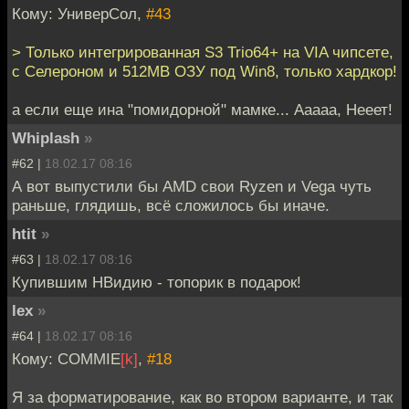
Кому: УниверСол,
#43
> Только интегрированная S3 Trio64+ на VIA чипсете,
c Селероном и 512MB ОЗУ под Win8, только хардкор!
а если еще ина "помидорной" мамке... Ааааа, Нееет!
Whiplash
»
#62 |
18.02.17 08:16
А вот выпустили бы AMD свои Ryzen и Vega чуть
раньше, глядишь, всё сложилось бы иначе.
htit
»
#63 |
18.02.17 08:16
Купившим НВидию - топорик в подарок!
lex
»
#64 |
18.02.17 08:16
Кому: COMMIE
[k]
,
#18
Я за форматирование, как во втором варианте, и так