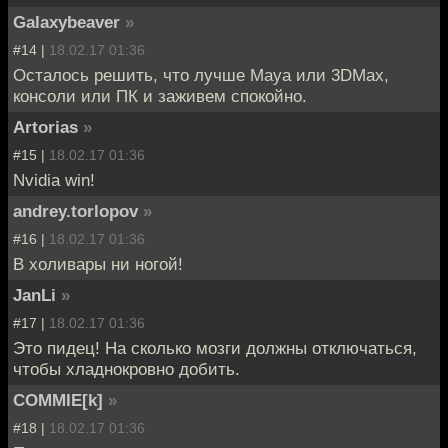
Galaxybeaver
»
#14 |
18.02.17 01:36
Осталось решить, что лучше Maya или 3DMax,
консоли или ПК и заживем спокойно.
Artorias
»
#15 |
18.02.17 01:36
Nvidia win!
andrey.torlopov
»
#16 |
18.02.17 01:36
В холивары ни ногой!
JanLi
»
#17 |
18.02.17 01:36
Это пидец! На сколько мозги должны отключаться,
чтобы хладнокровно добить.
COMMIE[k]
»
#18 |
18.02.17 01:36