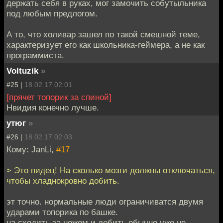
держать себя в руках, мог замочить собутыльника
под любым предлогом.
А то, что холивар зашел по такой смешной теме,
характеризует его как школьника-геймера, а не как
программиста.
Voltuzik
»
#25 |
18.02.17 02:01
[прячет топорик за спиной]
Нвидия конечно лучше.
утюг
»
#26 |
18.02.17 02:03
Кому: JanLi,
#17
> Это пидец! На сколько мозги должны отключаться,
чтобы хладнокровно добить.
эт точно. нормальные люди ограничиватся двумя
ударами топорика по башке.
на сходить за ножом и добить обычно уже не