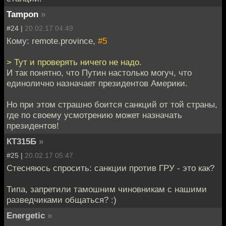
Tampon
»
#24 |
20.02.17 04:49
Кому: remote.province,
#5
> Тут и проверять ничего не надо.
И так понятно, что Путин настолько могуч, что
единолично назначает президентов Америки.
Но при этом страшно боится санкций от той страны,
где по своему усмотрению может назначать
президентов!
КТ315Б
»
#25 |
20.02.17 05:47
Стесняюсь спросить: санкции против ГРУ - это как?
Типа, запретили тамошним чиновникам с нашими
разведчиками общаться? :)
Energetic
»