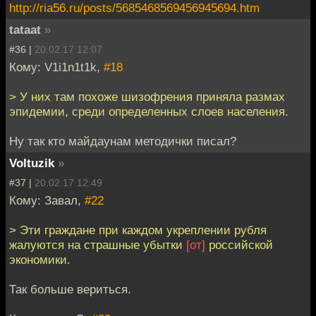
http://ria56.ru/posts/5685468569456945694.htm
tataat
»
#36 |
20.02.17 12:07
Кому: V1i1n1t1k,
#18
> У них там похоже шизофрения приняла размах
эпидемии, среди определенных слоев населения.
Ну так кто майдаунам методички писал?
Voltuzik
»
#37 |
20.02.17 12:49
Кому: Завал,
#22
> Эти граждане при каждом укреплении рубля
жалуются на страшные убытки
[от]
российской
экономики.
Так больше вериться.