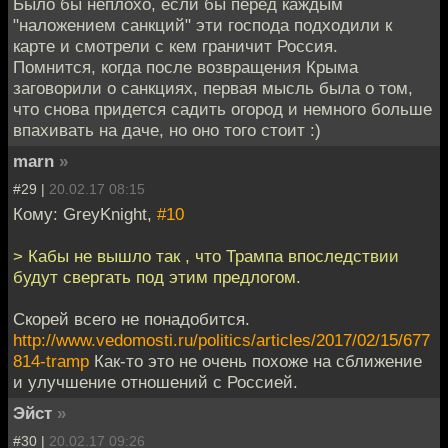
Было бы неплохо, если бы перед каждым
"наложением санкций" эти господа подходили к
карте и смотрели с кем граничит Россия.
Помнится, когда после возвращения Крыма
заговорили о санкциях, первая мысль была о том,
что снова придется садить огород и немного больше
впахивать на даче, но оно того стоит :)
marn
»
#29 |
20.02.17 08:15
Кому: GreyKnight,
#10
> Кабы не вышло так , что Трампа впоследствии
будут свергать под этим предлогом.
Скорей всего не понадобится.
http://www.vedomosti.ru/politics/articles/2017/02/15/677
814-tramp
Как-то это не очень похоже на сближение
и улучшение отношений с Россией.
Эйст
»
#30 |
20.02.17 09:26