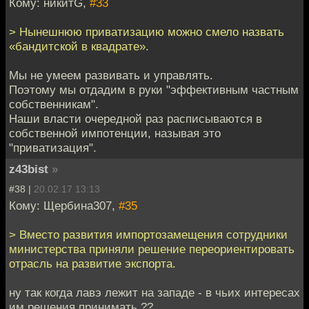
Кому: никитG,
#33
> Нынешнюю приватизацию можно смело назвать
«бандитской в квадрате».
Мы не умеем развивать и управлять.
Поэтому мы отдадим в руки "эффективным частным
собственникам".
Наши власти очередной раз расписываются в
собственной импотенции, называя это
"приватизация".
z43bist
»
#38 |
20.02.17 13:13
Кому: Щербина307,
#35
> Вместо развития импортозамещения сотрудники
министерства приняли решение переориентировать
отрасль на развитие экспорта.
ну так когда лавэ лежит на западе - в чьих интересах
им решения принимать ??