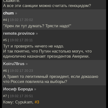
Скажите.
А все эти санкции можно считать геноцидом?
chum
»
#4 |
19.02.17 20:02
"Хрен ли тут думать? Трясти надо!"
remote.province
»
#5 |
19.02.17 20:11
Тут и проверять ничего не надо.
И так понятно, что Путин настолько могуч, что
единолично назначает президентов Америки.
Koiru78rus
»
#6 |
19.02.17 20:23
А Трамп то легитимный президент, если доказано
что Россия повлияла на выборы?
Иосиф Борода
»
#7 |
19.02.17 20:51
Кому: Cypukam,
#3