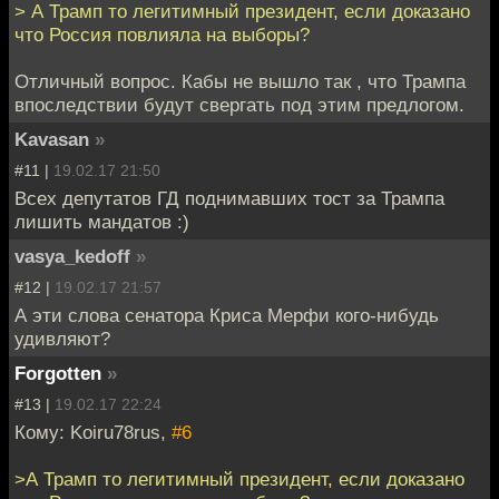
> А Трамп то легитимный президент, если доказано
что Россия повлияла на выборы?
Отличный вопрос. Кабы не вышло так , что Трампа
впоследствии будут свергать под этим предлогом.
Kavasan
»
#11 |
19.02.17 21:50
Всех депутатов ГД поднимавших тост за Трампа
лишить мандатов :)
vasya_kedoff
»
#12 |
19.02.17 21:57
А эти слова сенатора Криса Мерфи кого-нибудь
удивляют?
Forgotten
»
#13 |
19.02.17 22:24
Кому: Koiru78rus,
#6
>А Трамп то легитимный президент, если доказано