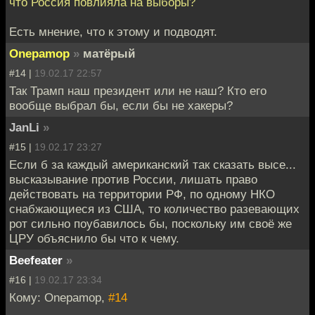
что Россия повлияла на выборы?
Есть мнение, что к этому и подводят.
Onepamop
»
матёрый
#14 |
19.02.17 22:57
Так Трамп наш президент или не наш? Кто его
вообще выбрал бы, если бы не хакеры?
JanLi
»
#15 |
19.02.17 23:27
Если б за каждый американский так сказать высе...
высказывание против России, лишать право
действовать на территории РФ, по одному НКО
снабжающиеся из США, то количество разевающих
рот сильно поубавилось бы, поскольку им своё же
ЦРУ объяснило бы что к чему.
Beefeater
»
#16 |
19.02.17 23:34
Кому: Onepamop,
#14