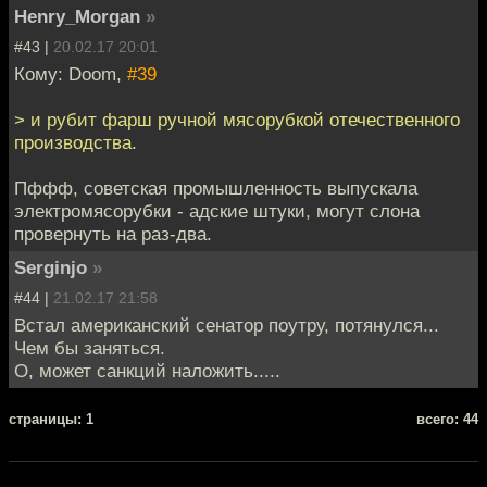
Henry_Morgan
»
#43 |
20.02.17 20:01
Кому: Doom,
#39
> и рубит фарш ручной мясорубкой отечественного
производства.
Пффф, советская промышленность выпускала
электромясорубки - адские штуки, могут слона
провернуть на раз-два.
Serginjo
»
#44 |
21.02.17 21:58
Встал американский сенатор поутру, потянулся...
Чем бы заняться.
О, может санкций наложить.....
cтраницы: 1
всего: 44