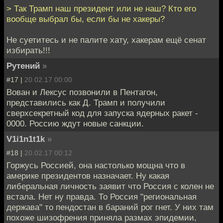
> Так Трамп наш президент или не наш? Кто его
вообще выбрал бы, если бы не хакеры?
Не суетитесь и не палите хату, хакерам ещё сенат
избирать!!!
Рутений
»
#17 |
20.02.17 00:00
Вован и Лексус позвонили в Пентагон,
представились как Д. Трамп и получили
сверхсекретный код для запуска ядерных ракет -
0000. Россию ждут новые санкции.
V1i1n1t1k
»
#18 |
20.02.17 00:12
Горжусь Россией, она настолько мощна что в
америке президентов назначает. Ну какая
либеральная личность заявит что Россия с колен не
встала. Нет ну правда. То Россия "региональная
держава" то пендостан в бараний рог гнет. У них там
похоже шизофрения приняла размах эпидемии,