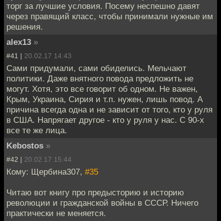
торг за лучшие условия. Посему неспешно давят
через правящий класс, чтобы принимали нужные им
решения.
alex13
»
#41 |
20.02.17 14:43
Сами придумали, сами обиделись. Мельчают
политики. Даже внятного повода предложить не
могут. Хотя, это все говорит об одном. Не важен,
Крым, Украина, Сирия и т.п. нужен, лишь повод. А
причина всегда одна и не зависит от того, кто у руля
в США. Напрягает другое - кто у руля у нас. С 90-х
все те же лица.
Kebostos
»
#42 |
20.02.17 15:44
Кому: Щербина307,
#35
Читаю вот книгу про предысторию и историю
революции и гражданской войны в СССР. Ничего
практически не меняется.