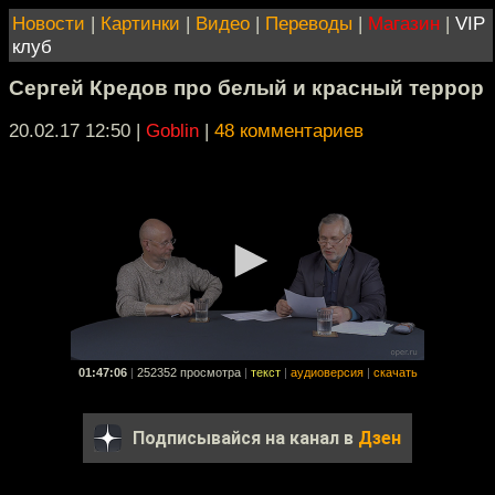
Новости
|
Картинки
|
Видео
|
Переводы
|
Магазин
|
VIP
клуб
Сергей Кредов про белый и красный террор
20.02.17 12:50
|
Goblin
|
48 комментариев
01:47:06
|
252352 просмотра
|
текст
|
аудиоверсия
|
скачать
Подписывайся на канал в
Дзен