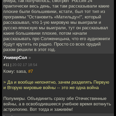
Вчера, так получилось, смотрел "Россия 24"
практически весь день, так там рассказывали какие
плохие были большевики, кстати, был тот тип из
программы "Остановить «Матильду»!", который
рассказывал, что 1-ую мировую мы выиграли и
русско-японскую мы выиграли, тут он рассказывал
какие большевики плохие, потом начали
рассказывать про Солженицына, что его аудиокниги
будут крутить по радио. Просто со всех орудий
разом решили в этот год.
УниверСол
»
#11 |
20.02.17 18:54
Кому: sasa,
#7
> Да и вообще непонятно, зачем разделять Первую
и Вторую мировые войны -- это же одна война
Полумеры. Объединить сразу обе Отечественные
войны, а в освободившееся учебное время воткнуть
астрологию. Вот тогда и заживём!