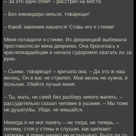
– За это один ответ – расстрел на месте.
– Без командира нельзя, товарищи!
– Какой законник нашелся! Ставь его к стенке!
Меня потащили к стенке. Из дворницкой выбежала
простоволосая жена дворника. Она бросилась к
красногвардейцам и начала судорожно хватать их за
руки.
– Сынки, товарищи! – кричала она. – Да это ж наш
жилец. Он в вас не стрелял. Мне жизнь не нужна, я
больная. Убейте лучше меня.
– Ты, мать, не смей без разбору никого жалеть, –
рассудительно сказал человек в ушанке. – Мы тоже
не душегубы. Уйди, не мешайся.
Никогда я не мог понять – ни тогда, ни теперь, –
почему, стоя у стены и слушая, как щелкают
затворы, я ровно ничего не испытывал. Была ли то