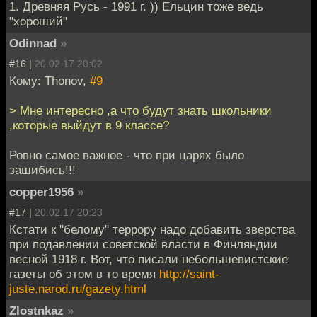
1. Древняя Русь - 1991 г. )) Ельцин тоже ведь
"хороший"
Odinnad
»
#16 |
20.02.17 20:02
Кому: Thonov,
#9
> Мне интересно ,а что будут знать школьники
,которые выйдут в 9 классе?
Ровно самое важное - что при царях было
зашибись!!!
copper1956
»
#17 |
20.02.17 20:23
Кстати к "белому" террору надо добавить зверства
при подавлении советской власти в Финляндии
весной 1918 г. Вот, что писали небольшевистские
газеты об этом в то время
http://saint-
juste.narod.ru/gazety.html
Zlostnkaz
»