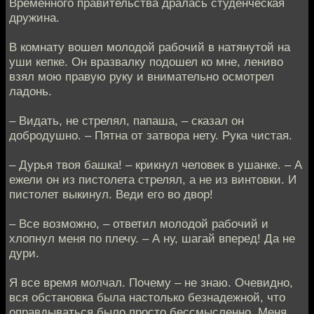
Временного правительства дралась студенческая
дружина.
В комнату вошел молодой рабочий в натянутой на
уши кепке. Он вразвалку подошел ко мне, лениво
взял мою правую руку и внимательно осмотрел
ладонь.
– Видать, не стрелял, папаша, – сказал он
добродушно. – Пятна от затвора нету. Рука чистая.
– Дурья твоя башка! – крикнул человек в ушанке. – А
ежели он из пистолета стрелял, а не из винтовки. И
пистолет выкинул. Веди его во двор!
– Все возможно, – ответил молодой рабочий и
хлопнул меня по плечу. – А ну, шагай вперед! Да не
дури.
Я все время молчал. Почему – не знаю. Очевидно,
вся обстановка была настолько безнадежной, что
оправдываться было просто бессмысленно. Меня