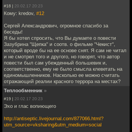
#18 |
20.02.17 20:23
Кому: kredov,
#12
Сергей Александрович, огромное спасибо за
беседы!
Я бы хотел спросить, что Вы думаете о повести
Зазубрина "Щепка" и соотв. о фильме "Чекист",
который вроде бы на ее основе снят. Я сам не читал
и не смотрел того и другого, но говорят, что автор
повести был сам убежденный большевик и,
соответственно, ему не было смысла клеветать на
единомышленников. Насколько ее можно считать
отражающий реалии красного террора на местах?
Теплообменник
»
#19 |
20.02.17 20:23
Эхо и глас вопиющего
http://antiseptic.livejournal.com/877066.html?
utm_source=vksharing&utm_medium=social