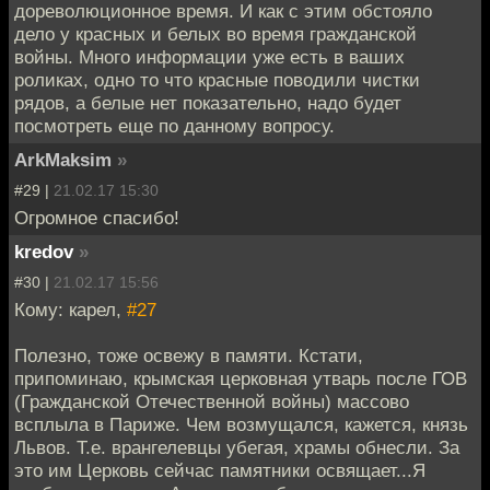
дореволюционное время. И как с этим обстояло
дело у красных и белых во время гражданской
войны. Много информации уже есть в ваших
роликах, одно то что красные поводили чистки
рядов, а белые нет показательно, надо будет
посмотреть еще по данному вопросу.
ArkMaksim
»
#29 |
21.02.17 15:30
Огромное спасибо!
kredov
»
#30 |
21.02.17 15:56
Кому: карел,
#27
Полезно, тоже освежу в памяти. Кстати,
припоминаю, крымская церковная утварь после ГОВ
(Гражданской Отечественной войны) массово
всплыла в Париже. Чем возмущался, кажется, князь
Львов. Т.е. врангелевцы убегая, храмы обнесли. За
это им Церковь сейчас памятники освящает...Я