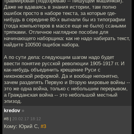
травмирован (подозреваю -- пишущей машинкой).
Даже не вдаваясь в знания истории, там полно
ошибок просто в наборе текста, за которые где-
нибудь в середине 80-х выгнали бы из типографии
(тогда компьютеров в массе еще не было) ссаными
тряпками. Отличное наглядное пособие для
начинающего наборщика: как не надо набирать текст,
найдите 100500 ощибок набора.
А по сути дела: следующим шагом надо будет
ввести понятие русской революции 1905-1917 гг. И
как-нибудь объединить крещение Руси с
никоновской реформой. Да и вообще непонятно,
зачем разделять Первую и Вторую мировые войны --
это же одна война, только с небольшим перерывом,
а Гражданская война -- это небольшой местный
эпизод.
kredov
»
#8 |
20.02.17 18:12
Кому: Юрий С,
#3