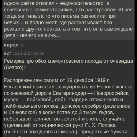
одном сайте откопал - недоносительство, в
сочетании с комментариями, что расстреляли 60 чел
тогда же типа за то что письма разносили при
белых... и полно мест, где рассказывают про
реакцию других поэтов, а о том, что он в самом деле
дела - ничего не вижу...
карел
»
#27 |
21.02.17 09:39
Ремарка про обоз мамонтовского похода от очевидца
(белого):
Распоряжением своим от 19 декабря 1919 г.
Богаевский приказал эвакуировать из Новочеркасска
по железной дороге Екатеринодар — Новороссийск,
музеи — войсковой, лейб-гвардии атаманского и
лейб-казачьего полков, донское серебро (разменное
и банковское) в количестве до 3 тысяч пудов,
небольшое количество золотой монеты, случайно
уцелевшей от хищнической руки П. X. Попова
(бывшего походного атамана ), процентные бумаги