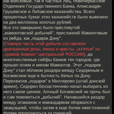
как войсковые, так и частных лиц, Новочеркасское
Отделение Государственного Банка, Александре-
Грушевское и Либавское казначейства. Всего
процентных бумаг этих казначейств было вывезено
на два миллиона золотых рублей.
Все это завершено было пресловутой
„мамонтовской добычей", присланной Мамонтовым
из рейда, как „подарок Дону".
[Главную часть этой добычи составляли
драгоценные ризы, иконы и кресты, „из'ятые" из
„храмов божиих" центральной РОССИИ]
, да
многочисленные сейфы банков тех городов, где
прошел огнем и мечом Мамонтов. Этот „подарок
Дону" стал яблоком раздора между Сидориным и
Богаевским еще в бытность белых па Дону.
Перехватив „подарок" в Миллерово (штаб донской
армии), Сидорин беззастенчиво начал выбирать из
него самое ценное. Алчный Богаевский не прочь был
и сам поживиться „добычей". Начавшийся раздор
между атаманом и командармом оборвался с
эвакуацией, чтобы затем в еще более ожесточенной
форме продолжаться за границей.