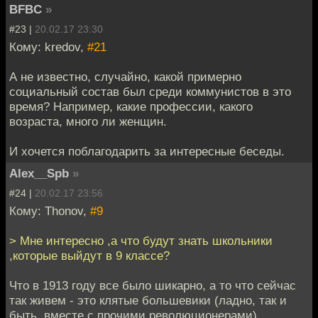
BFBC
»
#23 |
20.02.17 23:30
Кому: kredov,
#21
А не известно, случайно, какой примерно
социальный состав был среди коммунистов в это
время? Например, какие профессии, какого
возраста, много ли женщин.
И хочется поблагодарить за интересные беседы.
Alex__Spb
»
#24 |
20.02.17 23:56
Кому: Thonov,
#9
> Мне интересно ,а что будут знать школьники
,которые выйдут в 9 классе?
Что в 1913 году все было шикарно, а то что сейчас
так живем - это клятые большевики (ладно, так и
быть, вместе с прочими революционерами)