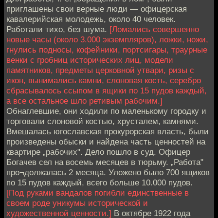
приглашены свои верные люди — офицерская
кавалерийская молодежь, около 40 человек.
Работали тихо, без шума.
[Ломались совершенно
новые часы (около 3.000 экземпляров), ложки, ножи,
гнулись подносы, кофейники, портсигары, траурные
венки с гробниц исторических лиц, модели
памятников, предметы церковной утвари, ризы с
икон, вынимались камни, слоновая кость, серебро
сбрасывалось ссыпом в ящики по 15 пудов каждый,
а все остальное шло ретивым рабочим.]
Обнаглевшие, они ходили по маленькому городку и
торговали слоновой костью, хрусталем, камнями.
Вмешалась югославская прокурорская власть, были
произведены обыски и найдена часть ценностей на
квартире „рабочих". Дело пошло в суд. Офицер
Богачев сел на восемь месяцев в тюрьму. „Работа"
про¬должалась 2 месяца. Уложено было 700 ящиков
по 15 пудов каждый, всего больше 10.000 пудов.
[Под руками вандалов погибли единственные в
своем роде уникумы исторической и
художественной ценности.]
В октябре 1922 года