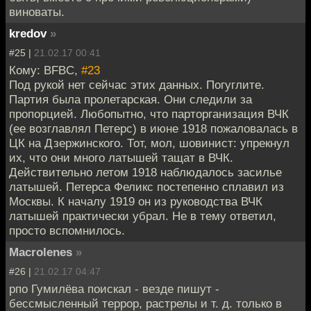
виноваты.
kredov
»
#25 |
21.02.17 00:41
Кому: BFBC,
#23
Под рукой нет сейчас этих данных. Погуглите.
Партия была пролетарская. Они следили за
пропорцией. Любопытно, что парторганизация ВЧК
(ее возглавлял Петерс) в июне 1918 пожаловалась в
ЦК на Дзержинского. Тот, мол, шовинист: упрекнул
их, что они много латышей тащат в ВЧК.
Действительно летом 1918 наблюдалось засилье
латышей. Петерса Феликс постепенно сплавил из
Москвы. К началу 1919 он из руководства ВЧК
латышей практически убрал. Не в тему ответил,
просто вспомнилось.
Macrolenes
»
#26 |
21.02.17 04:47
рпо Гумилёва поискал - везде пишут -
бессмысленный террор, растрелы и т. д. только в