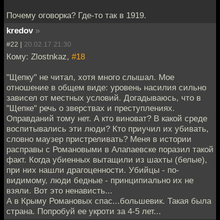
Почему оговорка? Где-то так в 1919.
kredov
»
#22 |
20.02.17 21:30
Кому: Zlostnkaz,
#18
"Щепку" не читал, хотя много слышал. Мое
отношение в общем виде: уровень насилия сильно
зависел от местных условий. Догадываюсь, что в
"Щепке" речь о зверствах и преступлениях.
Оправданий тому нет. А кто виноват? В какой среде
воспитывались эти люди? Кто приучил их убивать,
словно маузер пристреливать? Меня в истории
расправы с Романовыми в Алапаевске поразил такой
факт. Когда убиенных вытащили из шахты (белые),
при них нашли драгоценности. Убийцы - по-
видимому, люди бедные - принципиально их не
взяли. Вот это ненависть...
А в Крыму Романовых спас...большевик. Такая была
страна. Попробуй ее укроти за 4-5 лет...