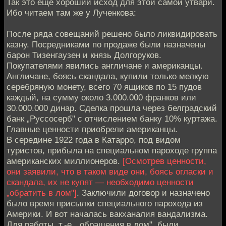
Так это ещё хороший исход для этой самой утвари.
Ибо читаем там же у Лученкова:
После ряда совещаний решено было ликвидировать
казну. Посредниками по продаже были назначены
барон Тизенгаузен и князь Долгоруков.
Покупателями явились англичане и американцы.
Англичане, боясь скандала, купили только мелкую
серебряную монету, всего 70 ящиков по 15 пудов
каждый, на сумму около 3.000.000 франков или
30.000.000 динар. Сделка прошла через белградский
банк „Руссосерб" с отчислением банку 10% куртажа.
Главные ценности приобрели американцы.
В середине 1922 года в Катарро, под видом
туристов, прибыла на специальном пароходе группа
американских миллионеров.
[Осмотрев ценности,
они заявили, что в таком виде они, боясь огласки и
скандала, их не купят — необходимо ценности
„обратить в лом"]
. Заключили договор и назначено
было время присылки специального парохода из
Америки. И вот началась вакханалия вандализма.
Для работы, т.-е. „обращения в лом", были