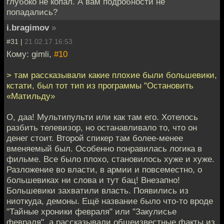
глубоко не копал. А вам подробности не
попадались?
i.bragimov
»
#31 |
21.02.17 16:53
Кому: gimli,
#10
> там рассказывали какие плохие были большевики,
кстати, был тот тип из программы "Остановить
«Матильду»
О, даа! Мультипульти или как там его. Хотелось
разбить телевизор, но останавливало то, что он
денег стоит. Второй спикер там более-менее
вменяемый был. Особенно понравилась логика в
фильме. Все было плохо, становилось хуже и хуже.
Разложение во власти, в армии и повсеместно, о
большевиках ни слова и тут бац! Внезапно!
Большевики захватили власть. Появились из
ниоткуда, демоны. Ещё название было что-то вроде
"Тайные хроники февраля" или "Закулисье
февраля", а рассказывали общеизвестные факты из