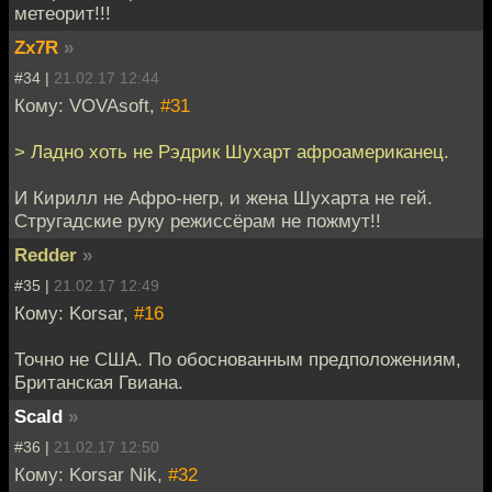
метеорит!!!
Zx7R
»
#34 |
21.02.17 12:44
Кому: VOVAsoft,
#31
> Ладно хоть не Рэдрик Шухарт афроамериканец.
И Кирилл не Афро-негр, и жена Шухарта не гей.
Стругадские руку режиссёрам не пожмут!!
Redder
»
#35 |
21.02.17 12:49
Кому: Korsar,
#16
Точно не США. По обоснованным предположениям,
Британская Гвиана.
Scald
»
#36 |
21.02.17 12:50
Кому: Korsar Nik,
#32