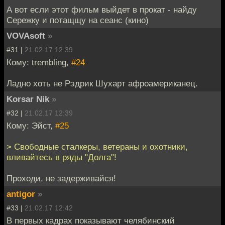
А вот если этот фильм выйдет в прокат - найду
Сережку и потащщу на сеанс (кино)
VOVAsoft
»
#31 |
21.02.17 12:39
Кому: trembling,
#24
Ладно хоть не Рэдрик Шухарт афроамериканец.
Korsar Nik
»
#32 |
21.02.17 12:39
Кому: Эйст,
#25
> Свободные сталкеры, ветераны и охотники,
вливайтесь в ряды "Долга"!
Проходи, не задерживайся!
antigor
»
#33 |
21.02.17 12:42
В первых кадрах показывают челябинский