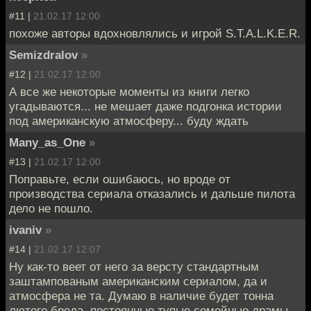
#11 |
21.02.17 12:00
похоже авторы вдохновлялись и игрой S.T.A.L.K.E.R.
Semizdralov
»
#12 |
21.02.17 12:00
А все же некоторые моменты из книги легко
угадываются... не мешает даже подгонка истории
под американскую атмосферу... буду ждать
Many_as_One
»
#13 |
21.02.17 12:00
Поправьте, если ошибаюсь, но вроде от
производства сериала отказались и дальше пилота
дело не пошло.
ivaniv
»
#14 |
21.02.17 12:07
Ну как-то веет от него за версту стандартным
заштампованым американским сериалом, да и
атмосфера не та. Думаю в наличие будет тонна
лютого бреда, постоянные тупые семейные драмы