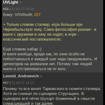
UVLight
»
#56 |
21.02.17 14:00
Кому: VOVAsoft,
#27
> Только словом сталкер, игра больше про
Чернобыльскую зону. Сама философия разная - в
книге с оружием в зону не ходят, в игре -
классический постапокалипсис.
Ещё словом хабар :)
В книге вообще, вроде как, по зоне особо не
поболтаешься и каждый шаг надо продумывать. И
детекторов на аномалии нет. Потому там людей
мало и отстреливаться не от кого.
Leonid_Andreevich
»
#57 |
21.02.17 14:13
Почему то все винят Тарковского в сюжете сталкера.
Хотя он снимал по сценарию Стругацких. В
сценарии всё чётко Шухарт блаженный в смысле
сумасшедший и так далее.