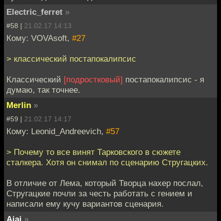
Electric_ferret
»
#58 |
21.02.17 14:13
Кому: VOVAsoft,
#27
> классический постапокалипсис
Классический
[подростковый]
постапокалипсис - я
думаю, так точнее.
Merlin
»
#59 |
21.02.17 14:17
Кому: Leonid_Andreevich,
#57
> Почему то все винят Тарковского в сюжете
сталкера. Хотя он снимал по сценарию Стругацких.
В отличие от Лема, который Творца нахер послал,
Стругацкие почли за честь работать с гением и
написали ему кучу вариантов сценария.
Ajaj
»