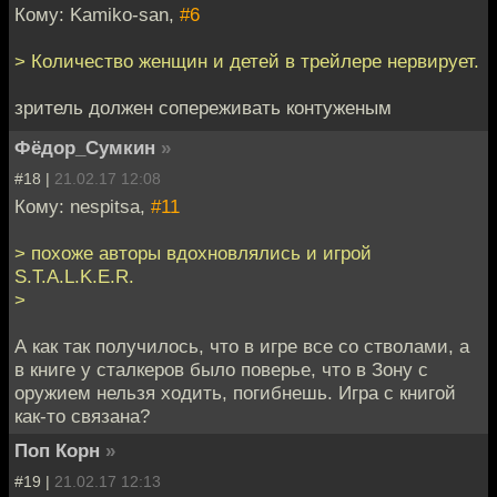
Кому: Kamiko-san,
#6
> Количество женщин и детей в трейлере нервирует.
зритель должен сопереживать контуженым
Фёдор_Сумкин
»
#18 |
21.02.17 12:08
Кому: nespitsa,
#11
> похоже авторы вдохновлялись и игрой
S.T.A.L.K.E.R.
>
А как так получилось, что в игре все со стволами, а
в книге у сталкеров было поверье, что в Зону с
оружием нельзя ходить, погибнешь. Игра с книгой
как-то связана?
Поп Корн
»
#19 |
21.02.17 12:13