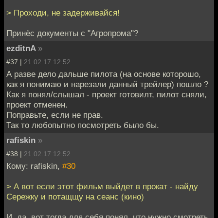
> Проходи, не задерживайся!
Принёс документы с "Агропрома"?
ezditnA
»
#37 |
21.02.17 12:52
А разве дело дальше пилота (на основе которошо,
как я понимаю и нарезали данный трейлер) пошло ?
Как я понял/слышал - проект готовилт, пилот сняли,
проект отменен.
Поправьте, если не прав.
Так то любопытно посмотреть было бы.
rafiskin
»
#38 |
21.02.17 12:52
Кому: rafiskin,
#30
> А вот если этот фильм выйдет в прокат - найду
Сережку и потащщу на сеанс (кино)
И, да, вот тогда для себя понял, что нужно смотреть