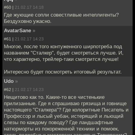
#60 |
21.02.17 14:18
Где жующие сопли совестливые интеллигенты?
Бездуховно ужасно.
AvatarSane
»
#61 |
21.02.17 14:23
Многое, после того контуженного ширпотреба под
названием "Сталкер", будет смотреться лучше. И,
что характерно, трейлер-таки смотрится лучше!
Интересно будет посмотреть итоговый результат.
Udo
»
#62 |
21.02.17 14:23
Нещитово как то. Какие-то все чистенькие
прилизанные. Где я спрашиваю грязища и говнище
настоящего "Сталкера"? Где колоритные Писатель и
Профессор и лысый уебан, истерящий и льющий
слезы по каждому поводу? Где ландшафтные
натюрморты из покореженной техники и помоек,
столь подробно и мастерски заснятые Тарковским?