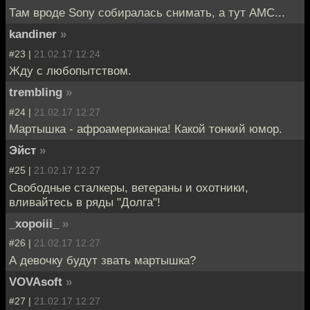
Там вроде Sony собиралась снимать, а тут AMC...
kandiner
»
#23 |
21.02.17 12:24
Жду с любопытством.
trembling
»
#24 |
21.02.17 12:27
Мартышка - афроамериканка! Какой тонкий юмор.
Эйст
»
#25 |
21.02.17 12:27
Свободные сталкеры, ветераны и охотники,
вливайтесь в ряды "Долга"!
_xopoiii_
»
#26 |
21.02.17 12:27
А девочку будут звать мартышка?
VOVAsoft
»
#27 |
21.02.17 12:27