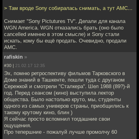
> Там вроде Sony собиралась снимать, а тут AMC...
Снимает "Sony Pictutures TV". Делали для канала
WGN America. WGN отказались брать (оно было
cancelled именно в этом смысле) и Sony стали
искать, кому бы ещё продать. Очевидно, продали
AMC.
rafiskin
»
#30 |
21.02.17 12:35
Эх, помню ретроспективу фильмов Тарковского в
Доме знаний в Ташкенте, пошли туда с друганом
Сережкой и смотрели "Сталкера". Шел 1988 (89?)-й
год. Перед сеансом (кино) выступила лектор
общества. Было настолько круто, мы, студенты
одного из самых универов страны, приобщились к
такому крутому кино, блин )
Я сейчас просто вспомнил тогдашние свои
ощущения.
Про тепершние - пожалуй лучше промолчу 60