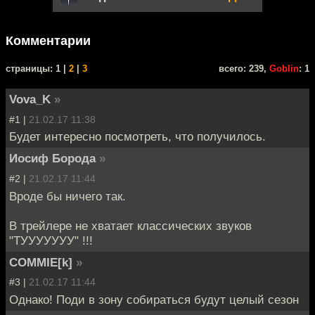
Комментарии
cтраницы: 1 |
2
|
3
всего: 239,
Goblin
: 1
Vova_K
»
#1 |
21.02.17 11:38
Будет интересно посмотреть, что получилось.
Иосиф Борода
»
#2 |
21.02.17 11:44
Вроде бы ничего так.
В трейлере не хватает классических звуков
"ТУУУУУУУ" !!!
COMMIE[k]
»
#3 |
21.02.17 11:44
Однако! Поди в зону собираться будут целый сезон