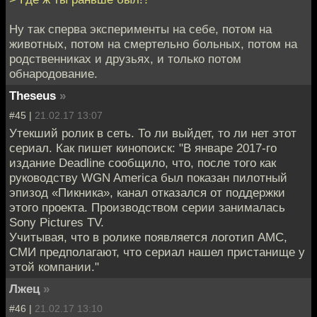
Ну так сперва эксперименты на себе, потом на
животных, потом на смертельно больных, потом на
родственниках и друзьях, и только потом
обнародование.
Theseus
»
#45 |
21.02.17 13:07
Утекший ролик в сеть. То ли выйдет, то ли нет этот
сериал. Как пишет кинопоиск: "В январе 2017-го
издание Deadline сообщило, что, после того как
руководству WGN America был показан пилотный
эпизод «Пикника», канал отказался от поддержки
этого проекта. Производством серии занималась
Sony Pictures TV.
Учитывая, что в ролике появляется логотип AMC,
СМИ предполагают, что сериал нашел пристанище у
этой компании."
Лжец
»
#46 |
21.02.17 13:10