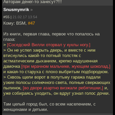
Авторам денег-то занесут?!!!
Snusmymrik
»
#55 |
21.02.17 13:54
Кому: BSM,
#47
Из книги, первая глава, первое что попалось на
глаза:
>
[Соседский Вилли оторвал у куклы ногу.]
> Он не успел закрыть дверь, и вместе с ним
втиснулись какой-то потный толстяк с
астматическим дыханием, крепко надушенная
дамочка
[при мрачном мальчике, жующем шоколад,]
и какая-то старуха с плохо выбритым подбородком.
> Сквозь щели ворот в полутьму гаража падали
узкие полосы солнечного света, полные сверкающих
пылинок,
[во дворе азартно визжали ребятишки,]
и,
уже собираясь уходить, он вдруг узнал голос дочки.
Там целый город был, со всем населением, с
женщинами и детьми.