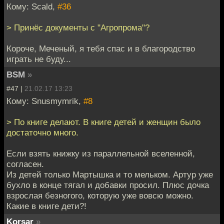
Кому: Scald,
#36
> Принёс документы с "Агропрома"?
Короче, Меченый, я тебя спас и в благородство
играть не буду...
BSM
»
#47 |
21.02.17 13:23
Кому: Snusmymrik,
#8
> По книге делают. В книге детей и женщин было
достаточно много.
Если взять книжку из параллельной вселенной,
согласен.
Из детей только Мартышка и то мельком. Артур уже
бухло в конце тягал и добавки просил. Плюс дочка
взрослая безногого, которую уже вовсю можно.
Какие в книге дети?!
Korsar
»