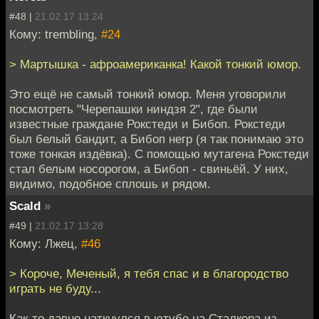
#48 |
21.02.17 13:24
Кому: trembling,
#24
> Мартышка - афроамериканка! Какой тонкий юмор.
Это ещё не самый тонкий юмор. Меня уговорили
посмотреть "Черепашки ниндзя 2", где были
известные граждане Рокстеди и Бибоп. Рокстеди
был белый бандит, а Бибоп негр (я так понимаю это
тоже тонкая издёвка). С помощью мутагена Рокстеди
стал белым носорогом, а Бибоп - свиньёй. У них,
видимо, подобное сплошь и рядом.
Scald
»
#49 |
21.02.17 13:28
Кому: Лжец,
#46
> Короче, Меченый, я тебя спас и в благородство
играть не буду...
Как-то давно наткнулся в ютубе на Сталкера из