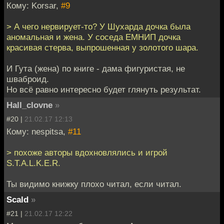
Кому: Korsar,
#9
> А чего нервирует-то? У Шухарда дочка была
аномальная и жена. У соседа ЕМНИП дочка
красивая стерва, выпрошенная у золотого шара.
И Гута (жена) по книге - дама фигуристая, не
шваброид.
Но всё равно интересно будет глянуть результат.
Hall_clovne
»
#20 |
21.02.17 12:13
Кому: nespitsa,
#11
> похоже авторы вдохновлялись и игрой
S.T.A.L.K.E.R.
Ты видимо книжку плохо читал, если читал.
Scald
»
#21 |
21.02.17 12:22