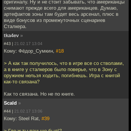
оригиналу. Ну и не стоит забывать, что американцы
снимают прежде всего для американцев. Думаю,
артефактов зоны там будет весь арсенал, плюс в
виде бонусов из промежуточных сценариев
Сталкера.
tka4ev
»
#43 |
21.02.17 13:04
Кому: Фёдор_Сумкин,
#18
> А как так получилось, что в игре все со стволами,
а в книге у сталкеров было поверье, что в Зону с
оружием нельзя ходить, погибнешь. Игра с книгой
как-то связана?
Как то связана. Но не по книге.
Scald
»
#44 |
21.02.17 13:06
Кому: Steel Rat,
#39
> Где ж ты раньше был!?