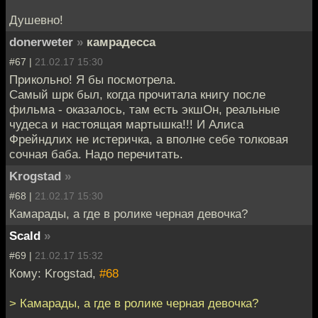
Душевно!
donerweter
»
камрадесса
#67 |
21.02.17 15:30
Прикольно! Я бы посмотрела.
Самый шрк был, когда прочитала книгу после
фильма - оказалось, там есть экшОн, реальные
чудеса и настоящая мартышка!!! И Алиса
Фрейндлих не истеричка, а вполне себе толковая
сочная баба. Надо перечитать.
Krogstad
»
#68 |
21.02.17 15:30
Камарады, а где в ролике черная девочка?
Scald
»
#69 |
21.02.17 15:32
Кому: Krogstad,
#68
> Камарады, а где в ролике черная девочка?