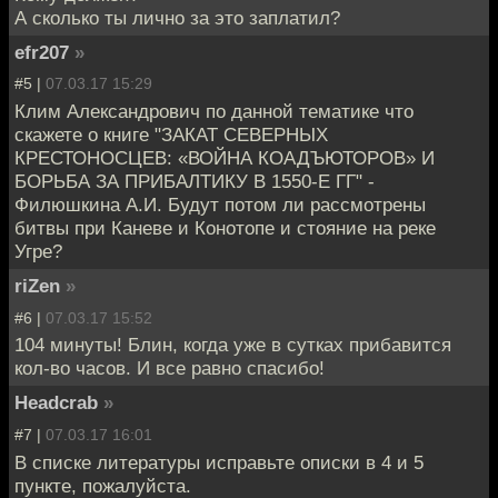
А сколько ты лично за это заплатил?
efr207
»
#5 |
07.03.17 15:29
Клим Александрович по данной тематике что
скажете о книге "ЗАКАТ СЕВЕРНЫХ
КРЕСТОНОСЦЕВ: «ВОЙНА КОАДЪЮТОРОВ» И
БОРЬБА ЗА ПРИБАЛТИКУ В 1550-Е ГГ" -
Филюшкина А.И. Будут потом ли рассмотрены
битвы при Каневе и Конотопе и стояние на реке
Угре?
riZen
»
#6 |
07.03.17 15:52
104 минуты! Блин, когда уже в сутках прибавится
кол-во часов. И все равно спасибо!
Headcrab
»
#7 |
07.03.17 16:01
В списке литературы исправьте описки в 4 и 5
пункте, пожалуйста.