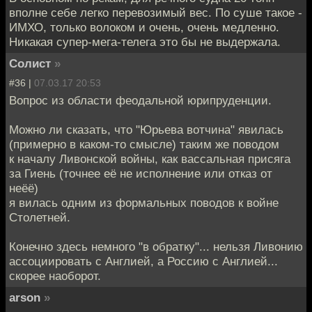
вполне себе легко перевозимый вес. По суше такое -
ИМХО, только волоком и очень, очень медленно.
Никакая супер-мега-телега это бы не выдержала.
Солист
»
#36 |
07.03.17 20:53
Вопрос из области феодальной юрипруденции.
Можно ли сказать, что "Юрьева вотчина" явилась
(примерно в каком-то смысле) таким же поводом
к началу Ливонской войны, как вассальная присяга
за Гиень (точнее её не исполнение или отказ от
неёё)
я вилась одним из формальных поводов к войне
Столетней.
Конечно здесь немного "в обратку"... нельзя Ливонию
ассоциировать с Англией, а Россию с Англией...
скорее наоборот.
arson
»