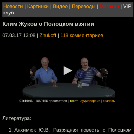
Новости
|
Картинки
|
Видео
|
Переводы
|
Магазин
|
VIP
клуб
Клим Жуков о Полоцком взятии
07.03.17 13:08
|
Zhukoff
|
118 комментариев
01:44:46
|
1060166 просмотров
|
текст
|
аудиоверсия
|
скачать
Литература:
Анхимюк Ю.В. Разрядная повесть о Полоцком