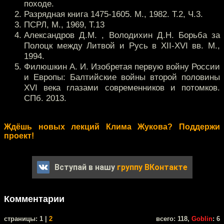
походе.
Разрядная книга 1475-1605. М., 1982. Т.2, Ч.3.
ПСРЛ, М., 1969, Т.13
Александров Д.М. , Володихин Д.Н. Борьба за
Полоцк между Литвой и Русь в XII-XVI вв. М.,
1994.
Филюшкин А. И. Изобретая первую войну России
и Европы: Балтийские войны второй половины
XVI века глазами современников и потомков.
СПб. 2013.
Ждёшь новых лекций Клима Жукова? Поддержи
проект!
Вступай в нашу
группу ВКонтакте
Комментарии
cтраницы: 1 |
2
всего: 118,
Goblin
: 6