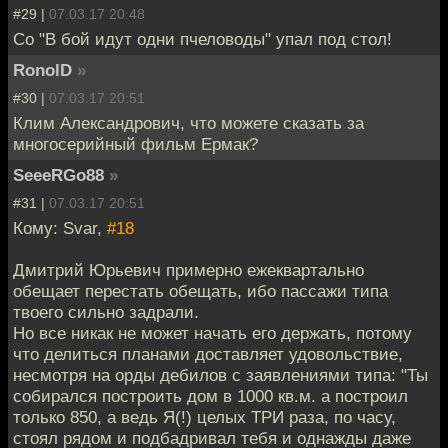
#29 |
07.03.17 20:48
Со "В бой идут одни пчеловоды" упал под стол!
RonolD
»
#30 |
07.03.17 20:51
Клим Александрович, что можете сказать за
многосерийный фильм Ермак?
SeeeRGo88
»
#31 |
07.03.17 20:51
Кому: Svar,
#18
Дмитрий Юрьевич примерно ежеквартально
обещает перестать обещать, ибо пассажи типа
твоего сильно задрали.
Но все никак не может начать его держать, потому
что делиться планами доставляет удовольствие,
несмотря на орды дебилов с заявлениями типа: "Ты
собирался построить дом в 1000 кв.м. а построил
только 850, а ведь Я(!) целых ТРИ раза, по часу,
стоял рядом и подбадривал тебя и однажды даже