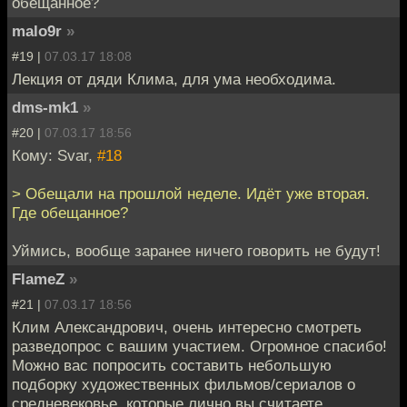
обещанное?
malo9r
»
#19 |
07.03.17 18:08
Лекция от дяди Клима, для ума необходима.
dms-mk1
»
#20 |
07.03.17 18:56
Кому: Svar,
#18
> Обещали на прошлой неделе. Идёт уже вторая.
Где обещанное?
Уймись, вообще заранее ничего говорить не будут!
FlameZ
»
#21 |
07.03.17 18:56
Клим Александрович, очень интересно смотреть
разведопрос с вашим участием. Огромное спасибо!
Можно вас попросить составить небольшую
подборку художественных фильмов/сериалов о
средневековье, которые лично вы считаете