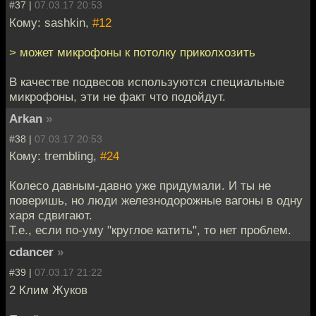
#37 |
07.03.17 20:53
Кому: sashkin,
#12
> может микрофоны к потолку приколхозить
В качестве подвесов используются специальные
микрофоны, эти не факт что подойдут.
Arkan
»
#38 |
07.03.17 20:53
Кому: trembling,
#24
Колесо давным-давно уже придумали. И ты не
поверишь, но люди железнодорожные вагоны в одну
харя сдвигают.
Т.е., если по-уму "круглое катить", то нет проблем.
cdancer
»
#39 |
07.03.17 21:22
2 Клим Жуков