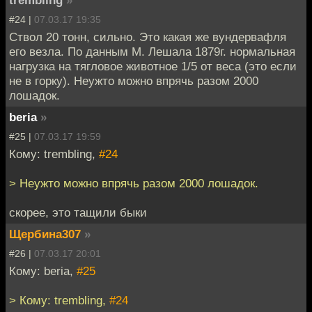
#24 |
07.03.17 19:35
Ствол 20 тонн, сильно. Это какая же вундервафля
его везла. По данным М. Лешала 1879г. нормальная
нагрузка на тягловое животное 1/5 от веса (это если
не в горку). Неужто можно впрячь разом 2000
лошадок.
beria
»
#25 |
07.03.17 19:59
Кому: trembling,
#24
> Неужто можно впрячь разом 2000 лошадок.
скорее, это тащили быки
Щербина307
»
#26 |
07.03.17 20:01
Кому: beria,
#25
> Кому: trembling,
#24