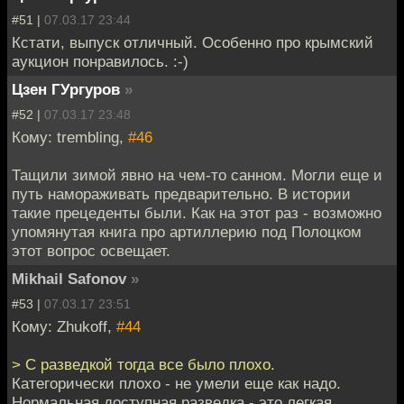
#51 |
07.03.17 23:44
Кстати, выпуск отличный. Особенно про крымский
аукцион понравилось. :-)
Цзен ГУргуров
»
#52 |
07.03.17 23:48
Кому: trembling,
#46
Тащили зимой явно на чем-то санном. Могли еще и
путь намораживать предварительно. В истории
такие прецеденты были. Как на этот раз - возможно
упомянутая книга про артиллерию под Полоцком
этот вопрос освещает.
Mikhail Safonov
»
#53 |
07.03.17 23:51
Кому: Zhukoff,
#44
> С разведкой тогда все было плохо.
Категорически плохо - не умели еще как надо.
Нормальная доступная разведка - это легкая