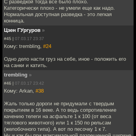
С разведкой тогда все было плохо.
Категорически плохо - не умели еще как надо.
Нормальная доступная разведка - это легкая
конница.
Цзен ГУргуров
»
#45 |
07.03.17 23:37
Кому: trembling,
#24
Одно дело насти груз на себе, иное - положить его
на санки и катить.
trembling
»
#46 |
07.03.17 23:42
Кому: Arkan,
#38
Жаль только дороги не придумали с твердым
покрытием в 16 веке. А то ведь сопротивление
качению телеги на асфальте 1 к 100 (от веса
тяглового животного) или 1 к 150 по рельсам
(желобочного типа). А вот по песочку 1 к 7.
Ну и как бы при максимальной разрешенной ширине