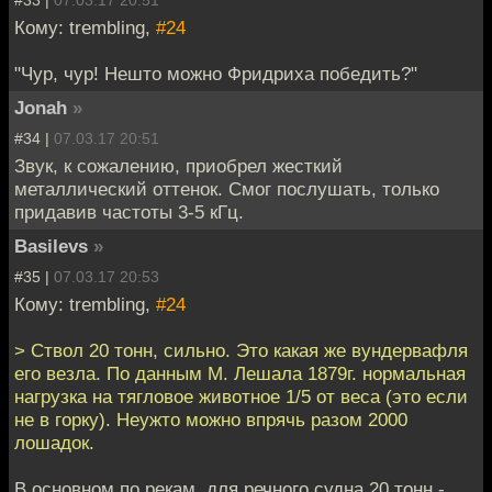
#33 |
07.03.17 20:51
Кому: trembling,
#24
"Чур, чур! Нешто можно Фридриха победить?"
Jonah
»
#34 |
07.03.17 20:51
Звук, к сожалению, приобрел жесткий
металлический оттенок. Смог послушать, только
придавив частоты 3-5 кГц.
Basilevs
»
#35 |
07.03.17 20:53
Кому: trembling,
#24
> Ствол 20 тонн, сильно. Это какая же вундервафля
его везла. По данным М. Лешала 1879г. нормальная
нагрузка на тягловое животное 1/5 от веса (это если
не в горку). Неужто можно впрячь разом 2000
лошадок.
В основном по рекам, для речного судна 20 тонн -