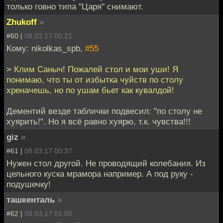
только говно типа "Царя" снимают.
Zhukoff
»
#60 |
08.03.17 00:21
Кому: nikolkas_spb,
#55
> Клим Саныч! Пожалей стол и мои уши! Я
понимаю, что ты от избытка чуйств по столу
хреначешь, но по ушам бьет как кувалдой!
Дементий везде таблички подвесил: "по столу не
хуярить!". Но я всё равно хуярю, т.к. чувства!!!
giz
»
#61 |
08.03.17 00:37
Нужен стол другой. Не проводящий колебания. Из
цельного куска мрамора например. А под руку -
подушечку!
ташкенталь
»
#62 |
08.03.17 01:05