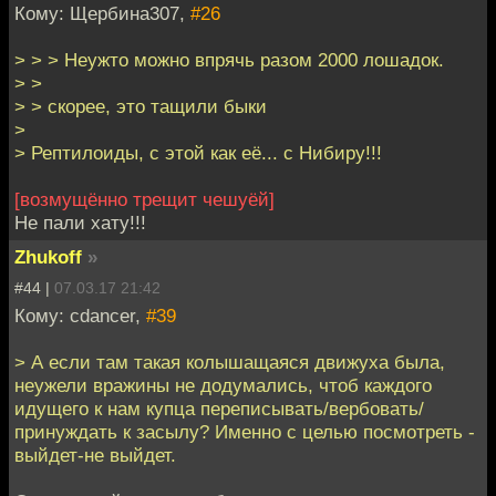
Кому: Щербина307,
#26
> > > Неужто можно впрячь разом 2000 лошадок.
> >
> > скорее, это тащили быки
>
> Рептилоиды, с этой как её... с Нибиру!!!
[возмущённо трещит чешуёй]
Не пали хату!!!
Zhukoff
»
#44 |
07.03.17 21:42
Кому: cdancer,
#39
> А если там такая колышащаяся движуха была,
неужели вражины не додумались, чтоб каждого
идущего к нам купца переписывать/вербовать/
принуждать к засылу? Именно с целью посмотреть -
выйдет-не выйдет.