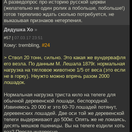
А разведопрос про историю русской церкви
(желательно не один ролик а побольше, побольше!)
готов терпеливо ждать сколько потребуется, не
выказывая признаков нетерпения.
Дедушка Хо
»
#57 |
07.03.17 23:51
Кому: trembling,
#24
> Ствол 20 тонн, сильно. Это какая же вундервафля
его везла. По данным М. Лешала 1879г. нормальная
нагрузка на тягловое животное 1/5 от веса (это если
не в горку). Неужто можно впрячь разом 2000
лошадок.
Нормальная нагрузка триста кило на телеге для
обычной деревенской лошади, беспородной.
Извиняюсь 20 000 кг это 60-70 лошадей потянут,
деревенских лошадей. Две оси той же деревенской
телеги выдерживают до 500кг. Опять же не ломаясь,
десять мешков пшеницы. Вы на телеге ездили хоть
раз? Просто интересно.