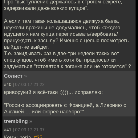
Про "выступление держалось в строгом секрете,
задерживали даже всяких купцов".
А если там такая колышащаяся движуха была,
неужели вражины не додумались, чтоб каждого
идущего к нам купца переписывать/вербовать/
принуждать к засылу? Именно с целью посмотреть -
выйдет-не выйдет.
Т.е. закидывать раз в две-три недели таких вот
спецкупцов, чтоб иметь хотя бы предпосылки
задуматься "готовятся к поганке али не готовятся" ?
Солист
»
#40 |
07.03.17 21:22
криворукий я всё-таки :))))... исправляю:
"Россию ассоциировать с Францией, а Ливонию с
Англией ... или скорее наоборот"
trembling
»
#41 |
07.03.17 21:37
Кому: beria,
#25