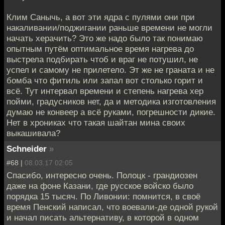
Клим Санычь, а вот эти ядра с пулями они при
накаливании/поджигании раньше времени не могли
начать херачить? Это же надо было так понимаю
опытным путём оптимальное время нагрева до
выстрела подбирать чтоб и враг не потушил, не
успел и самому не прилетело. Эт же не граната и не
бомба что фитиль или запал вот столько горит и
всё. Тут интервал времени и степень нагрева хер
пойми, градусников нет, да и методика изготовления
думаю не конвеер а всё руками, погрешности дикие.
Нет в хрониках что такая шайтан мина своих
выкашивала?
Schneider
»
#68 |
08.03.17 02:05
Спасибо, интересно очень. Полоцк - грандиозен
даже на фоне Казани, где русское войско было
порядка 15 тысяч. По Ливонии: помнится, в своё
время Пенский написал, что воевали-де одной рукой
и начал писать альтернативу, в которой в одном