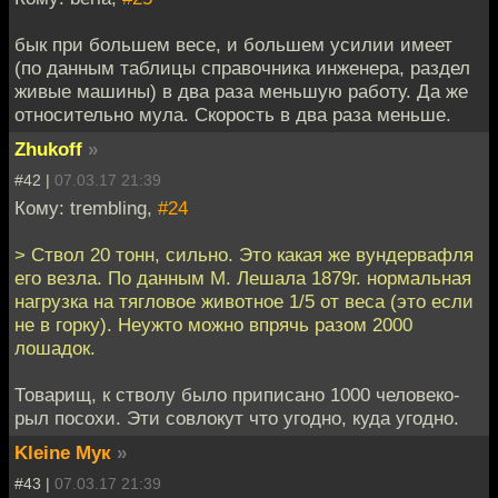
бык при большем весе, и большем усилии имеет
(по данным таблицы справочника инженера, раздел
живые машины) в два раза меньшую работу. Да же
относительно мула. Скорость в два раза меньше.
Zhukoff
»
#42 |
07.03.17 21:39
Кому: trembling,
#24
> Ствол 20 тонн, сильно. Это какая же вундервафля
его везла. По данным М. Лешала 1879г. нормальная
нагрузка на тягловое животное 1/5 от веса (это если
не в горку). Неужто можно впрячь разом 2000
лошадок.
Товарищ, к стволу было приписано 1000 человеко-
рыл посохи. Эти совлокут что угодно, куда угодно.
Kleine Мук
»
#43 |
07.03.17 21:39