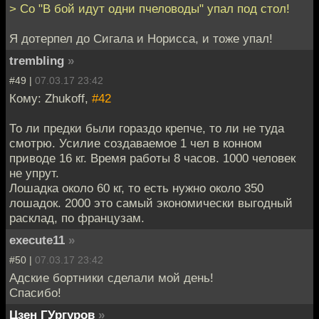
> Со "В бой идут одни пчеловоды" упал под стол!
Я дотерпел до Сигала и Норисса, и тоже упал!
trembling
»
#49 |
07.03.17 23:42
Кому: Zhukoff,
#42
То ли предки были гораздо крепче, то ли не туда
смотрю. Усилие создаваемое 1 чел в конном
приводе 16 кг. Время работы 8 часов. 1000 человек
не упрут.
Лошадка около 60 кг, то есть нужно около 350
лошадок. 2000 это самый экономически выгодный
расклад, по французам.
execute11
»
#50 |
07.03.17 23:42
Адские бортники сделали мой день!
Спасибо!
Цзен ГУргуров
»