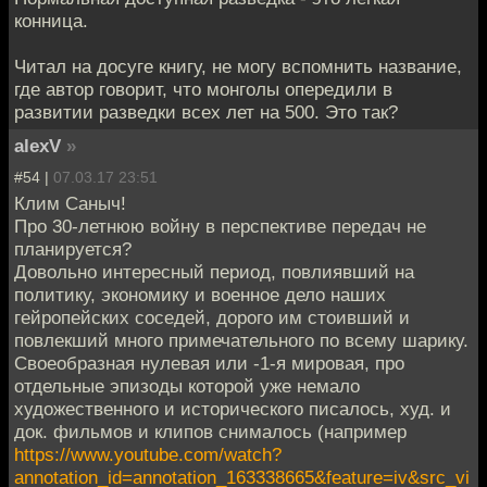
конница.
Читал на досуге книгу, не могу вспомнить название,
где автор говорит, что монголы опередили в
развитии разведки всех лет на 500. Это так?
alexV
»
#54 |
07.03.17 23:51
Клим Саныч!
Про 30-летнюю войну в перспективе передач не
планируется?
Довольно интересный период, повлиявший на
политику, экономику и военное дело наших
гейропейских соседей, дорого им стоивший и
повлекший много примечательного по всему шарику.
Своеобразная нулевая или -1-я мировая, про
отдельные эпизоды которой уже немало
художественного и исторического писалось, худ. и
док. фильмов и клипов снималось (например
https://www.youtube.com/watch?
annotation_id=annotation_163338665&feature=iv&src_vi