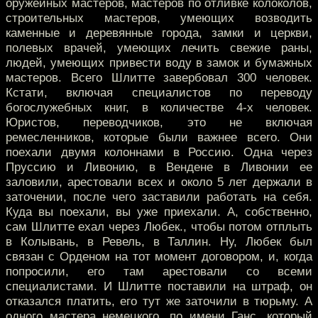
оружейных мастеров, мастеров по отливке колоколов,
строительных мастеров, умеющих возводить
каменные и деревянные города, замки и церкви,
полевых врачей, умеющих лечить свежие раны,
людей, умеющих привести воду в замок и бумажных
мастеров. Всего Шлитте завербовал 300 человек.
Кстати, включая специалистов по переводу
богослужебных книг, в количестве 4-х человек.
Юристов, переводчиков, это не включая
ремесленников, которые были важнее всего. Они
поехали двумя колоннами в Россию. Одна через
Пруссию и Ливонию, в Вендене в Ливонии ее
заловили, арестовали всех и около 5 лет держали в
заточении, после чего заставили работать на себя.
Куда вы поехали, вы уже приехали. А, собственно,
сам Шлитте ехал через Любек., чтобы потом отплыть
в Колывань, в Ревель, в Таллин. Ну, Любек был
связан с Орденом на тот момент договором, и, когда
попросили, его там арестовали со всеми
специалистами. И Шлитте поставили на штраф, он
отказался платить, его тут же заточили в тюрьму. А
одного мастера немецкого, по имени Ганс, который