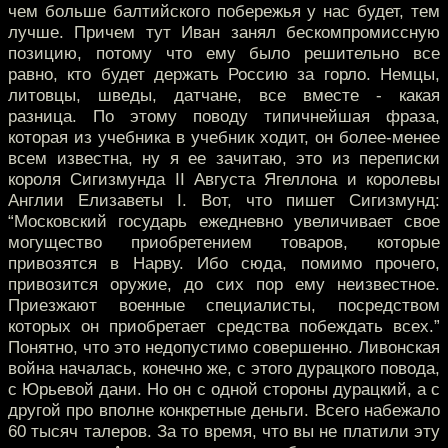
чем больше балтийского побережья у нас будет, тем
лучше. Причем тут Иван занял бескомпромиссную
позицию, потому что ему было решительно все
равно, кто будет держать Россию за горло. Немцы,
литовцы, шведы, датчане, все вместе - какая
разница. По этому поводу типичнейшая фраза,
которая из учебника в учебник ходит, он более-менее
всем известна, ну я ее зачитаю, это из переписки
короля Сигизмунда II Августа Ягеллона и королевы
Англии Елизаветы I. Вот, что пишет Сигизмунд:
“Московский государь ежедневно увеличивает свое
могущество приобретением товаров, которые
привозятся в Нарву. Ибо сюда, помимо прочего,
привозится оружие, до сих пор ему неизвестное.
Приезжают военные специалисты, посредством
которых он приобретает средства побеждать всех.”
Понятно, что это недопустимо совершенно. Ливонская
война началась, конечно же, с этого дурацкого повода,
с Юрьевой дани. Но он с одной стороны дурацкий, а с
другой про вполне конкретные деньги. Всего набежало
60 тысяч талеров. За то время, что вы не платили эту