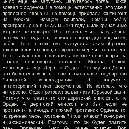
было еще не запутано. Запуталось тогда. Псков
воевал с орденом. На помощь, естественно, это уже в
правление Ивана III, на помощь прислали контингент
из Москвы. Немцам всыпали, немцы войну
проиграли, еще в 1473. В 1474 году были финальные
мирные переговоры. Все окончательно запуталось,
потому что туда еще пришли новгородцы под конец
войны. То есть они тоже выступили таким образом,
как воюющая сторона, по крайней мере их контингент.
То есть как только начались мирные переговоры, за
столом переговоров оказались Москва, Псков,
Новгород, а еще Дерпт и Орден. Потому что Дерпт,
это было епископство, самостоятельное государство
Ливонской конфедерации. И получился
пятисторонний пакет документов. Из которых, что
интересно, Орден ратовал за выплату Юрьевой дани.
Потому что платил-то его дерптский епископ, а не
Орден. А дерптский епископ это был если не
противник, а иногда и прямой противник Ордена, то,
по крайней мере, постоянный политический конкурент,
и экономический. Поэтому, что он будет платить
дань, Орденцам было бы очень приятно. Вот,