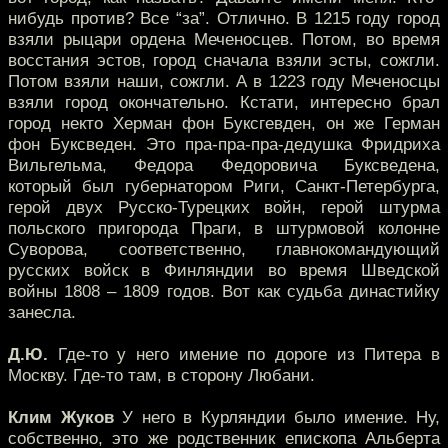
нибудь против? Все “за”. Отлично. В 1215 году город
взяли рыцари ордена Меченосцев. Потом, во время
восстания эстов, город сначала взяли эсты, сожгли.
Потом взяли наши, сожгли. А в 1223 году Меченосцы
взяли город окончательно. Кстати, интересно брал
город некто Херман фон Буксгевден, он же Герман
фон Буксведен. Это пра-пра-пра-дедушка Фридриха
Вильгельма, Федора Федоровича Буксведена,
который был губернатором Риги, Санкт-Петербурга,
герой двух Русско-Турецких войн, герой штурма
польского пригорода Праги, в штурмовой колонне
Суворова, соответственно, главнокомандующий
русских войск в Финляндии во время Шведской
войны 1808 – 1809 годов. Вот как судьба династийку
занесла.
Д.Ю.
Где-то у него имение по дороге из Питера в
Москву. Где-то там, в сторону Любани.
Клим Жуков
У него в Курляндии было имение. Ну,
собственно, это же родственник епископа Альберта