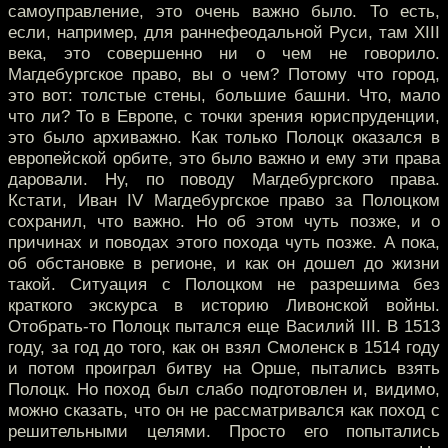
самоуправление, это очень важно было. То есть,
если, например, для раннефеодальной Руси, там XIII
века, это совершенно ни о чем не говорило.
Магдебургское право, вы о чем? Потому что город,
это вот: толстые стены, большие башни. Что, мало
что ли? То в Европе, с точки зрения юриспруденции,
это было архиважно. Как только Полоцк оказался в
европейской орбите, это было важно и ему эти права
даровали. Ну, по поводу Магдебургского права.
Кстати, Иван IV Магдебургское право за Полоцком
сохранил, что важно. Но об этом чуть позже, и о
причинах и поводах этого похода чуть позже. А пока,
об обстановке в регионе, и как он дошел до жизни
такой. Ситуация с Полоцком не разрешима без
краткого экскурса в историю Ливонской войны.
Отобрать-то Полоцк пытался еще Василий III. В 1513
году, за год до того, как он взял Смоленск в 1514 году
и потом проиграл битву на Орше, пытались взять
Полоцк. Но поход был слабо подготовлен и, видимо,
можно сказать, что он не рассматривался как поход с
решительными целями. Просто его попытались