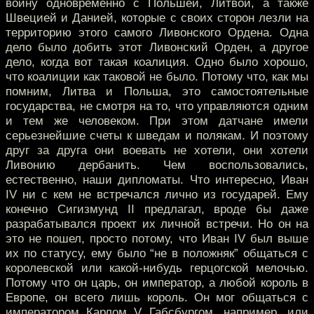
войну одновременно с Польшей, Литвой, а также
Швецией и Данией, которые с своих сторон лезли на
территорию этого самого Ливонского Ордена. Одна
дело было добить этот Ливонский Орден, а другое
дело, когда вот такая коалиция. Одно было хорошо,
что коалиции как таковой не было. Потому что, как мы
помним, Литва и Польша, это самостоятельные
государства, не смотря на то, что управляются одним
и тем же человеком. При этом датчане имели
серьезнейшие счеты к шведам и полякам. И поэтому
друг за друга они воевать не хотели, они хотели
Ливонию дербанить. Чем воспользовались,
естественно, наши дипломаты. Что интересно, Иван
IV ни с кем не встречался лично из государей. Ему
конечно Сигизмунд II предлагал, вроде бы даже
разрабатывался проект их личной встречи. Но он на
это не пошел, просто потому, что Иван IV был выше
их по статусу, ему было “не в положняк” общаться с
королевской или какой-нибудь герцогской мелочью.
Потому что он царь, он император, а любой король в
Европе, он всего лишь король. Он мог общаться с
императором Карлом V Габсбургом, например, или