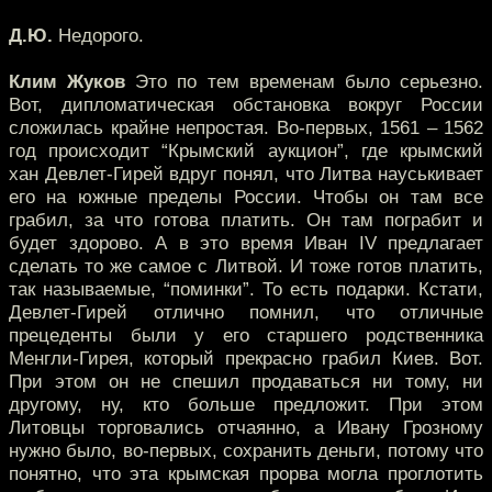
Д.Ю.
Недорого.
Клим Жуков
Это по тем временам было серьезно.
Вот, дипломатическая обстановка вокруг России
сложилась крайне непростая. Во-первых, 1561 – 1562
год происходит “Крымский аукцион”, где крымский
хан Девлет-Гирей вдруг понял, что Литва науськивает
его на южные пределы России. Чтобы он там все
грабил, за что готова платить. Он там пограбит и
будет здорово. А в это время Иван IV предлагает
сделать то же самое с Литвой. И тоже готов платить,
так называемые, “поминки”. То есть подарки. Кстати,
Девлет-Гирей отлично помнил, что отличные
прецеденты были у его старшего родственника
Менгли-Гирея, который прекрасно грабил Киев. Вот.
При этом он не спешил продаваться ни тому, ни
другому, ну, кто больше предложит. При этом
Литовцы торговались отчаянно, а Ивану Грозному
нужно было, во-первых, сохранить деньги, потому что
понятно, что эта крымская прорва могла проглотить