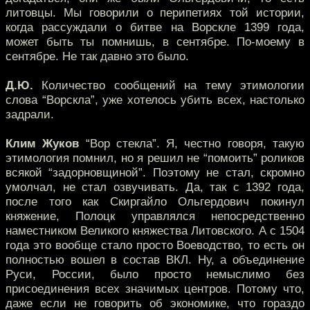
литовцы. Мы говорили о перипетиях той истории,
когда рассуждали о битве на Ворскле 1399 года,
может быть ты помнишь, в сентябре. По-моему в
сентябре. Не так давно это было.
Д.Ю.
Количество сообщений на тему этимологии
слова “Ворскла”, уже хотелось убить всех, настолько
задрали.
Клим Жуков
“Вор стекла”. Я, честно говоря, такую
этимология помнил, но я решил не “помоить” роликов
всякой “задорновщиной”. Поэтому не стал, скромно
умолчал, не стал озвучивать. Да, так с 1392 года,
после того как Скиргайло Ольгердович покинул
княжение, Полоцк управлялся непосредственно
наместником Великого княжества Литовского. А с 1504
года это вообще стало просто Воеводство, то есть он
полностью вошел в состав ВКЛ. Ну, а объединение
Руси, России, было просто немыслимо без
присоединения всех значимых центров. Потому что,
даже если не говорить об экономике, что гораздо