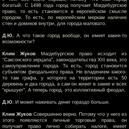
богатый. С 1498 года город получает Магдебургское
право, то есть становится в европейском смысле
городом. То есть, по европейским меркам наличие
стен и домиков внутри, для города маловато.
Д.Ю.
А что такое город вообще, он имеет какие-то
возможности?
Клим Жуков
Магдебургское право исходит из
“Саксонского зерцала”, законодательства XIII века, это
самоуправление города. То есть, город становится
субъектом феодального права. Не владением какого-
то там графа, у которого на территории есть 50
деревень и два города, а сам он живет в замке и всех
“крышует”. А теперь город, это коллективный феодал.
Д.Ю.
И может наживать денег гораздо больше.
Клим Жуков
Совершенно верно. Потому что у него из
этого появляются личные торговые права, он
получает право лично собирать налоги, имеет