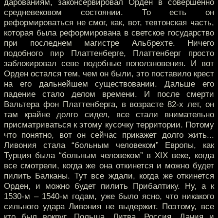
дарованиям, законсервировал Орден в совершенно
средневековом состоянии. То есть он
реформироваться не смог, как, вот, тевтонская часть,
которая была реформирована в светское государство
при последнем магистре Альбрехте. Ничего
подобного пир Платтенберге, Платтенберг просто
заблокировал севе подобные поползновения. И вот
Орден остался тем, чем он были, это поставило крест
на его дальнейшем существовании. Дальше его
падение стало делом времени. И после смерти
Вальтера фон Платтенберга, в возрасте 82-х лет, он
там крайне долго сидел, все стали внимательно
присматриваться к этому кусочку территории. Потому
что понятно, вот он сейчас прикажет долго жить...
Ливония стала “больным человеком” Европы, как
Турция была “больным человеком” в XIX веке, когда
все смотрели, когда же она откинется и можно будет
пилить Балканы. Тут все ждали, когда же откинется
Орден, и можно будет пилить Прибалтику. Ну, а к
1530-м – 1540-м годам, уже было ясно, что никакого
сильного удара Ливония не выдержит. Поэтому, все
кто был вокруг, Польша, Литва, Россия, Дания и