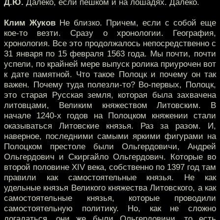
Д.Ю.
Далеко, если пешком и на лошадях. Далеко.
Клим Жуков
Не близко. Причем, если с собой еще
кое-то везти. Сразу о хронологии. География,
хронология. Все это продолжалось непосредственно с
31 января по 15 февраля 1563 года. Мы почти, почти
успели, по крайней мере выпуск ролика приурочен вот
к дате памятной. Что такое Полоцк и почему он так
важен. Почему туда полезли-то? Во-первых, Полоцк,
это старая Русская земля, которая была захвачена
литовцами, Великим княжеством Литовским. В
начале 1240-х годов на Полоцком княжении стали
оказываться Литовские князья. Раз за разом. И,
наверное, последними самыми яркими фигурами на
Полоцком престоле были Ольгердовичи, Андрей
Ольгердович и Скиргайло Ольгердович. Которые во
второй половине XIV века, собственно по 1397 год там
правили как самостоятельные князья. Не как
удельные князья Великого княжества Литовского, а как
самостоятельные князья, которые проводили
самостоятельную политику. Но, как не сложно
догадаться, они же были Ольгердовичи, то есть