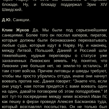
блокаде. Ну, и блокаду поддержал Эрик XIV
Шведский.
Д.Ю.
Санкции.
Клим Жуков
Да. Мы были под серьезнейшими
санкциями. Более того он послал каперов, пиратов,
которые должны были безнаказанно перехватывать
любые суда, которые идут в Нарву. Ну, и наконец,
между Литвой, Польшей, Данией и Россией шли
тяжелейшие, нудные переговоры о статусе уже
захваченных Ливонских земель. Ну, понятно, что
Ливонии уже больше нет, но земли-то остались. И
там стоят войска. Причем литовцы и шведы требуют,
чтобы мы просто убрались оттуда, иначе они начнут
воевать против нас. Дания говорит: “Знаете что, если
они уедут, нам потом придется с вами воевать один
на один, давайте поговорим об этом поподробнее.” И
вот тут-то посерединке между ними вскочил Иван IV,
как пешку в ферзи проведя Алексея Басманова туда,
который возглавлял посольство. Он не только был