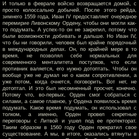
И только в феврале войско возвращается домой, с
просто колоссально добычей. После этого рейда,
зимнего 1559 года, Иван IV предоставляет очередное
перемирие Ливонскому Ордену, чтобы они могли как-
то подумать. А успех-то он не закрепил, потому что
были возможности добивать и дальше. Но Иван IV,
что бы ни говорили, человек был крайне порядочный
в международных делах. Он, по крайней мере в то
время, не позволял себе нормальных для
современного менталитета поступков, что если
противник валяется, его нужно дотоптать. Чтобы он
вообще уже не думал ни о каком сопротивлении, а
уже потом, когда очнется, поговорить. Вот нет, не
дотоптал. И это был несомненный просчет, конечно.
Потому что, во-первых, Орден смог собраться с
силами, а самое главное, у Ордена появилось время
подумать. Какое время подумать, он использовал с
толком, а именно, Орден провел секретные
переговоры с Литвой и ушел под ее протекторат.
Таким образом в 1560 году Орден прекратил свое
существование. А мы, в итоге, оказались втянуты в