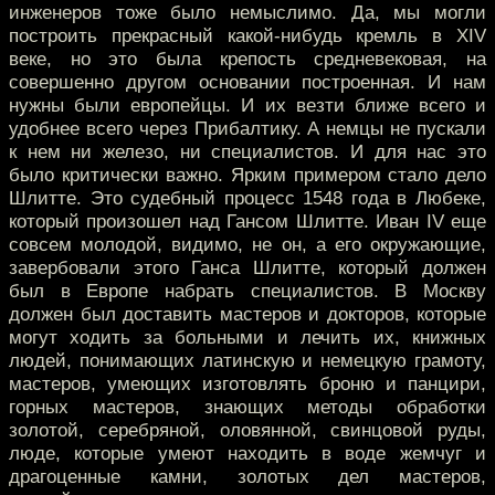
инженеров тоже было немыслимо. Да, мы могли
построить прекрасный какой-нибудь кремль в XIV
веке, но это была крепость средневековая, на
совершенно другом основании построенная. И нам
нужны были европейцы. И их везти ближе всего и
удобнее всего через Прибалтику. А немцы не пускали
к нем ни железо, ни специалистов. И для нас это
было критически важно. Ярким примером стало дело
Шлитте. Это судебный процесс 1548 года в Любеке,
который произошел над Гансом Шлитте. Иван IV еще
совсем молодой, видимо, не он, а его окружающие,
завербовали этого Ганса Шлитте, который должен
был в Европе набрать специалистов. В Москву
должен был доставить мастеров и докторов, которые
могут ходить за больными и лечить их, книжных
людей, понимающих латинскую и немецкую грамоту,
мастеров, умеющих изготовлять броню и панцири,
горных мастеров, знающих методы обработки
золотой, серебряной, оловянной, свинцовой руды,
люде, которые умеют находить в воде жемчуг и
драгоценные камни, золотых дел мастеров,