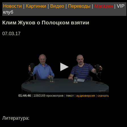
Новости
|
Картинки
|
Видео
|
Переводы
|
Магазин
|
VIP
клуб
Клим Жуков о Полоцком взятии
07.03.17
01:44:46
|
1060169 просмотров
|
текст
|
аудиоверсия
|
скачать
Литература: