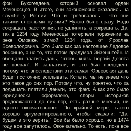
фон Буксгевдена, который основал орден
Меченосцев. В итоге, они закономерно оказались на
службе у России. Что и требовалось... Что они
такими сложными путями? Нужно было сразу. Надо
сокращать расстояния, не удлинять, а сокращать. Да,
так в 1234 году Меченосцы потерпели поражение на
реке Омовже, зимой 1234 года, от Ярослав
Всеволодовича. Это было как раз настоящее Ледовое
побоище, а не то, что потом придумал Эйзенштейн. И
обещали платить дань, “чтобы князь Гюргий Дерпта
не воевал”. И заплатили, и это был прецедент,
потому что впоследствии эта самая Юрьевская дань
будет постоянно всплывать. Кстати, мы не знаем что
это такое до сих пор. Потому что, ну понятно, что за
подышать платили деньги, это факт. А как это было
юридически оформлено, споры историков
продолжаются до сих пор, есть разные мнения, ни
одного окончательного. По крайней мере, такого
хорошо аргументированного, чтобы сказали: “Да,
будем в это верить.” Все бы было хорошо, но в 1474
году все запуталось. Окончательно. То есть, пока все