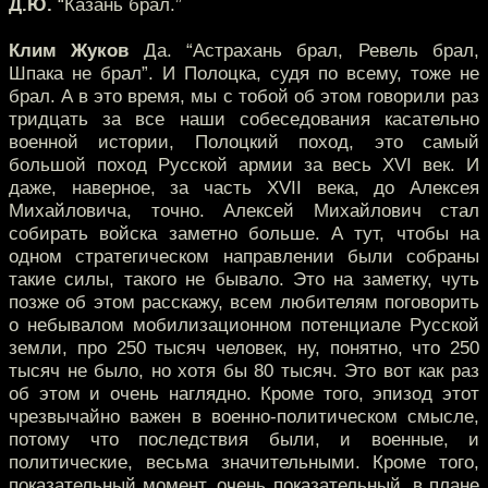
Д.Ю.
“Казань брал.”
Клим Жуков
Да. “Астрахань брал, Ревель брал,
Шпака не брал”. И Полоцка, судя по всему, тоже не
брал. А в это время, мы с тобой об этом говорили раз
тридцать за все наши собеседования касательно
военной истории, Полоцкий поход, это самый
большой поход Русской армии за весь XVI век. И
даже, наверное, за часть XVII века, до Алексея
Михайловича, точно. Алексей Михайлович стал
собирать войска заметно больше. А тут, чтобы на
одном стратегическом направлении были собраны
такие силы, такого не бывало. Это на заметку, чуть
позже об этом расскажу, всем любителям поговорить
о небывалом мобилизационном потенциале Русской
земли, про 250 тысяч человек, ну, понятно, что 250
тысяч не было, но хотя бы 80 тысяч. Это вот как раз
об этом и очень наглядно. Кроме того, эпизод этот
чрезвычайно важен в военно-политическом смысле,
потому что последствия были, и военные, и
политические, весьма значительными. Кроме того,
показательный момент, очень показательный, в плане