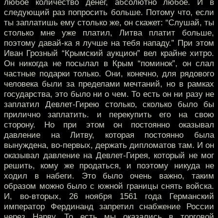
любое количество денег, абсолютно любое. И в
следующий раз попросить больше. Потому что, если
ты заплатишь ему столько же, он скажет: “Слушай, ты
столько мне уже платил, Литва платит больше,
поэтому давай-ка я лучше на тебя нападу.” При этом
Иван Грозный “Крымский аукцион” вел крайне хитро.
Он никогда не посылал в Крым “поминок”, он слал
частные подарки только. Они, конечно, для рядового
человека были за пределами мечтаний, но в рамках
государства, это было ни о чем. То есть он ни разу не
заплатил Девлет-Гирею столько, сколько было бы
прилично заплатить. и перекупить его на свою
сторону. Но при этом он постоянно оказывал
давление на Литву, которая постоянно была
вынуждена, во-первых, держать дипломатов там. И он
оказывал давление на Девлет-Гирея, который не мог
решить, кому же продаться, и поэтому никуда не
ходил в набеги. Это было очень важно, таким
образом можно было с южной границы снять войска.
И, во-вторых, 26 ноября 1561 года Германский
император Фердинанд запретил снабжение России
через Нарву. То есть мы оказались в торговой