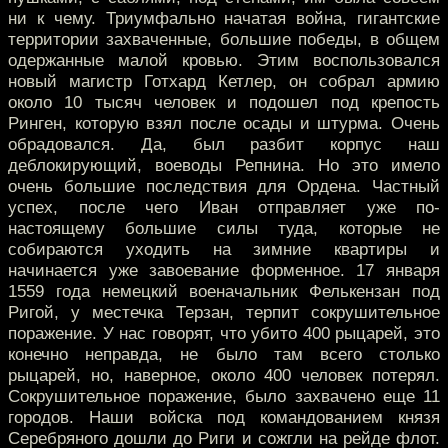
ни к чему. Триумфально начатая война, гигантские
территории захваченные, большие победы, в общем
одержанные малой кровью. Этим воспользовался
новый магистр Готхард Кетлер, он собрал армию
около 10 тысяч человек и подошел под крепость
Ринген, которую взял после осады и штурма. Очень
обрадовался. Да, был разбит корпус наш
деблокирующий, воеводы Репнина. Но это имело
очень большие последствия для Ордена. Частный
успех, после чего Иван отправляет уже по-
настоящему большие силы туда, которые не
собираются уходить на зимние квартиры и
начинается уже завоевание форменное. 17 января
1559 года немецкий военачальник Фелькензан под
Ригой, у местечка Терзан, терпит сокрушительное
поражение. У нас говорят, что убито 400 рыцарей, это
конечно неправда, не было там всего столько
рыцарей, но, наверное, около 400 человек потерял.
Сокрушительное поражение, было захвачено еще 11
городов. Наши войска под командованием князя
Серебряного дошли до Риги и сожгли на рейде флот.