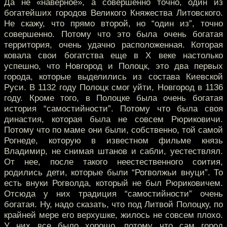
Да не «наверное», а совершенно точно, один из
богатейших городов Великого Княжества Литовского.
Не скажу, что прямо второй, но “один из”, точно
совершенно. Потому что это была очень богатая
территория, очень удачно расположенная. Которая
ковала свои богатства еще в X веке настолько
успешно, что Новгород и Полоцк, это два первых
города, которые выделились из состава Киевской
Руси. В 1132 году Полоцк смог уйти, Новгород в 1136
году. Кроме того, в Полоцке была очень богатая
история “самостийности”. Потому что была своя
династия, которая была не совсем Рюриковичи.
Потому что по маме они были, собственно, той самой
Рогнеде, которую в известном фильме князь
Владимир, не снимая штанов и сабли, уестествлял.
От нее, после такого неестественного соития,
родились дети, которые были “Рогволжьи внуци”. То
есть внуки Рогволда, который не был Рюриковичем.
Отсюда у них традиция “самостийности” очень
богатая. Ну, надо сказать, что под Литвой Полоцку, по
крайней мере его верхушке, жилось не совсем плохо.
У них все было хорошо, потому что сам город