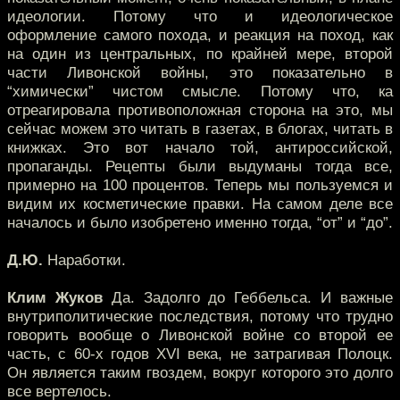
идеологии. Потому что и идеологическое
оформление самого похода, и реакция на поход, как
на один из центральных, по крайней мере, второй
части Ливонской войны, это показательно в
“химически” чистом смысле. Потому что, ка
отреагировала противоположная сторона на это, мы
сейчас можем это читать в газетах, в блогах, читать в
книжках. Это вот начало той, антироссийской,
пропаганды. Рецепты были выдуманы тогда все,
примерно на 100 процентов. Теперь мы пользуемся и
видим их косметические правки. На самом деле все
началось и было изобретено именно тогда, “от” и “до”.
Д.Ю.
Наработки.
Клим Жуков
Да. Задолго до Геббельса. И важные
внутриполитические последствия, потому что трудно
говорить вообще о Ливонской войне со второй ее
часть, с 60-х годов XVI века, не затрагивая Полоцк.
Он является таким гвоздем, вокруг которого это долго
все вертелось.