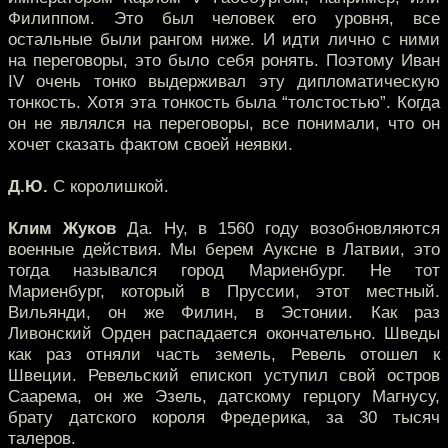
Филиппом. Это был человек его уровня, все
остальные были рангом ниже. И идти лично с ними
на переговоры, это было себя ронять. Поэтому Иван
IV очень тонко выдерживал эту дипломатическую
тонкость. Хотя эта тонкость была “толстостью”. Когда
он не являлся на переговоры, все понимали, что он
хочет сказать фактом своей неявки.
Д.Ю.
С королишкой.
Клим Жуков
Да. Ну, в 1560 году возобновляются
военные действия. Мы берем Ауксне в Латвии, это
тогда назывался город Мариенбург. Не тот
Мариенбург, который в Пруссии, этот местный.
Вильянди, он же Филин, в Эстонии. Как раз
Ливонский Орден распадается окончательно. Шведы
как раз отняли часть земель, Ревель отошел к
Швеции. Ревельский епископ уступил свой остров
Саарема, он же Эзель, датскому герцогу Магнусу,
брату датского короля Фредерика, за 30 тысяч
талеров.