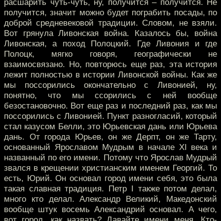
расшарить чуть-чуть, ну, получится – получится. Не
получится, значит можно будет пограбить посады, по
доброй средневековой традиции. Словом, не взяли.
Вот грянула Ливонская война. Казалось бы, война
Ливонская, а поход Полоцкий. Где Ливония и где
Полоцк, мягко говоря, географически не
взаимосвязано. Но, повторюсь еще раз, эта история
лежит полностью в истории Ливонской войны. Как же
мы поссорились окончательно с Ливонией, ну,
понятно, что мы ссорились с ней вообще
безостановочно. Вот еще раз и последний раз, как мы
поссорились с Ливонией. Пункт разногласий, который
стал казусом Белли, это Юрьевская дань или Юрьева
дань. От города Юрьев, он же Дерпт, он же Тарту,
основанный Ярославом Мудрым в начале XI века и
названный по его имени. Потому что Ярослав Мудрый
звался в крещении христианским именем Георгий. То
есть, Юрий. Он основал город имени себя, это была
такая славная традиция. Петр I также потом делал,
много кто делал. Александр Великий, Македонский
вообще штук восемь Александрий основал. А чего,
вот город, как назвать? Давайте имени меня. Кто-