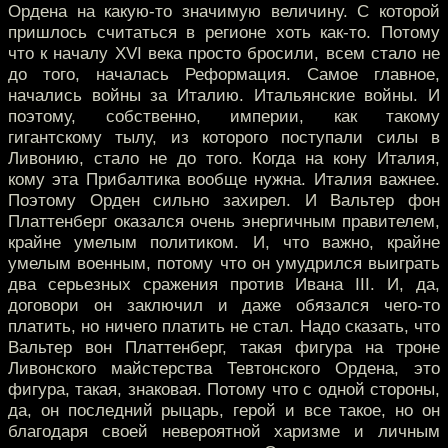
Ордена на какую-то значимую величину. С которой
пришлось считаться в регионе хоть как-то. Потому
что к началу XVI века просто бросили, всем стало не
до того, началась Реформация. Самое главное,
начались войны за Италию. Итальянские войны. И
поэтому, собственно, империи, как такому
гигантскому тылу, из которого поступали силы в
Ливонию, стало не до того. Когда на кону Италия,
кому эта Прибалтика вообще нужна. Италия важнее.
Поэтому Орден сильно захирел. И Вальтер фон
Платтенберг оказался очень энергичным правителем,
крайне умелым политиком. И, что важно, крайне
умелым военным, потому что он умудрился выиграть
два серьезных сражения против Ивана III. И, да,
договори он заключил и даже обязался чего-то
платить, но ничего платить не стал. Надо сказать, что
Вальтер вон Платтенберг, такая фигура на троне
Ливонского майстерства Тевтонского Ордена, это
фигура, такая, знаковая. Потому что с одной стороны,
да, он последний рыцарь, герой и все такое, но он
благодаря своей невероятной харизме и личным