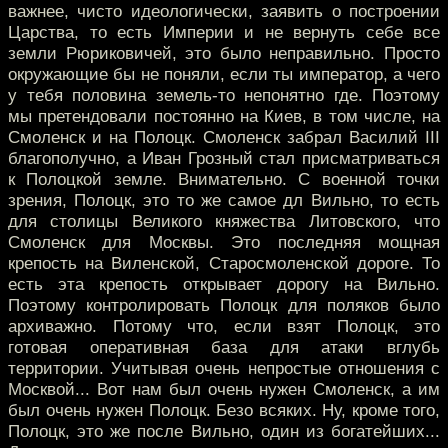
важнее, чисто идеологически, заявить о построении
Царства, то есть Империи и не вернуть себе все
земли Рюриковичей, это было неправильно. Просто
окружающие бы не поняли, если ты император, а чего
у тебя половина земель-то непонятно где. Поэтому
мы претендовали постоянно на Киев, в том числе, на
Смоленск и на Полоцк. Смоленск забрал Василий III
благополучно, а Иван Грозный стал присматриваться
к Полоцкой земле. Внимательно. С военной точки
зрения, Полоцк, это то же самое дл Вильно, то есть
для столицы Великого княжества Литовского, что
Смоленск для Москвы. Это последняя мощная
крепость на Виленской, Старосмоленской дороге. То
есть эта крепость открывает дорогу на Вильно.
Поэтому контролировать Полоцк для поляков было
архиважно. Потому что, если взят Полоцк, это
готовая оперативная база для атаки вглубь
территории. Учитывая очень непростые отношения с
Москвой... Вот нам был очень нужен Смоленск, а им
был очень нужен Полоцк. Безо всяких. Ну, кроме того,
Полоцк, это же после Вильно, один из богатейших...