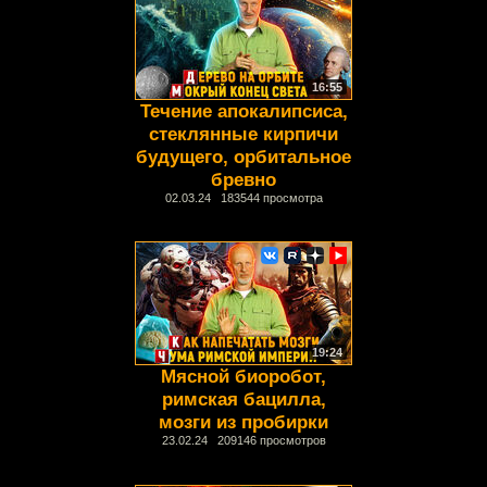
16:55
Течение апокалипсиса,
стеклянные кирпичи
будущего, орбитальное
бревно
02.03.24 183544 просмотра
19:24
Мясной биоробот,
римская бацилла,
мозги из пробирки
23.02.24 209146 просмотров