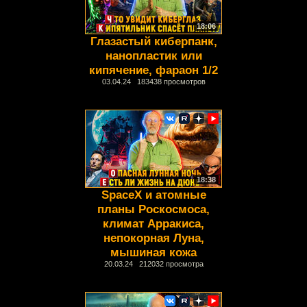
18:06
Глазастый киберпанк,
нанопластик или
кипячение, фараон 1/2
03.04.24 183438 просмотров
18:38
SpaceX и атомные
планы Роскосмоса,
климат Арракиса,
непокорная Луна,
мышиная кожа
20.03.24 212032 просмотра