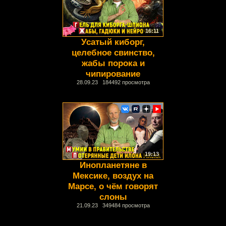
16:11
Усатый киборг,
целебное свинство,
жабы порока и
чипирование
28.09.23 184492 просмотра
19:13
Инопланетяне в
Мексике, воздух на
Марсе, о чём говорят
слоны
21.09.23 349484 просмотра