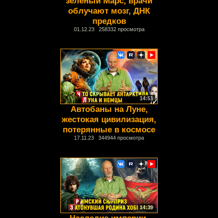
зелёный Марс, врачи
облучают мозг, ДНК
предков
01.12.23 258332 просмотра
14:51
Автобаны на Луне,
жестокая цивилизация,
потерянные в космосе
17.11.23 344944 просмотра
14:39
Наследие империи,