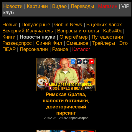
Новости
|
Картинки
|
Видео
|
Переводы
|
Магазин
|
VIP
клуб
Новые
|
Популярные
|
Goblin News
|
В цепких лапах
|
Вечерний Излучатель
|
Вопросы и ответы
|
Каба40к
|
Книги
|
Новости науки
|
Опергеймер
|
Путешествия
|
Разведопрос
|
Синий Фил
|
Смешное
|
Трейлеры
|
Это
ПЕАР
|
Персоналии
|
Разное
|
Каталог
18:27
Римская братва,
шалости ботаники,
доисторический
пирсинг
20.02.25 269920 просмотров