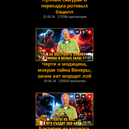
пересадка ротовых
бацилл
31.05.24 173766 просмотров
17:15
Черти и медицина,
мокрая тайна Венеры,
зачем кит морщит лоб
20.05.24 233554 просмотра
19:28
Бактерии из космоса,