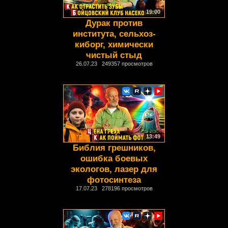
19:00
Дурак против
института, сельхоз-
киборг, химически
чистый стыд
26.07.23 249357 просмотров
13:49
Библия грешников,
ошибка боевых
экологов, лазер для
фотосинтеза
17.07.23 278196 просмотров