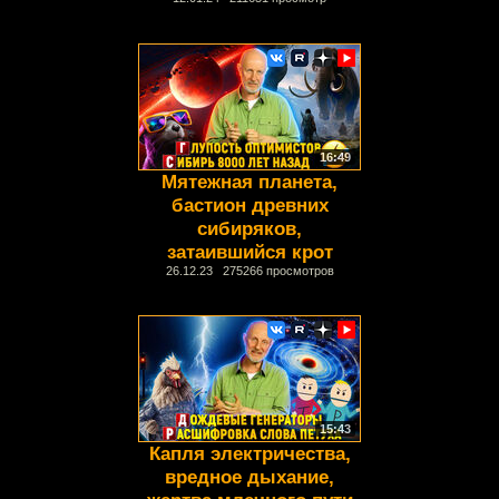
16:49
Мятежная планета,
бастион древних
сибиряков,
затаившийся крот
26.12.23 275266 просмотров
15:43
Капля электричества,
вредное дыхание,