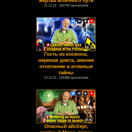
жертва млечного пути
21.12.23 192700 просмотров
15:19
Гость из космоса,
нервная диета, зимнее
отопление и атомные
тайны
13.12.23 229388 просмотров
16:42
Опасный айсберг,