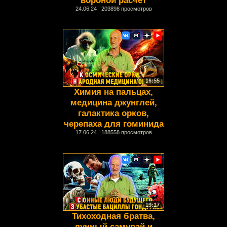
24.06.24 203898 просмотров
16:55
Химия на пальцах,
медицина джунглей,
галактика орков,
черепаха для гоминида
17.06.24 188558 просмотров
19:17
Тихоходная братва,
лунный самурай и