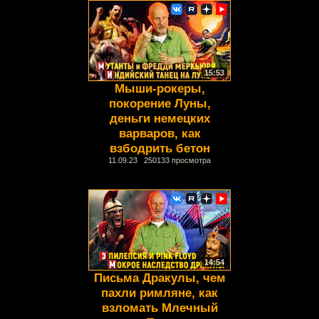
15:53
Мыши-рокеры,
покорение Луны,
деньги немецких
варваров, как
взбодрить бетон
11.09.23 250133 просмотра
14:54
Письма Дракулы, чем
пахли римляне, как
взломать Млечный