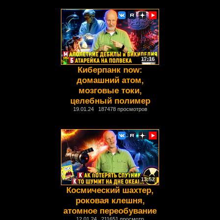
17:16
Киберпанк now:
домашний атом,
мозговые токи,
целебный полимер
19.01.24 187478 просмотров
13:52
Космический шахтер,
роковая клешня,
атомное переобувание
12.01.24 211651 просмотр