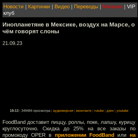
Новости
|
Картинки
|
Видео
|
Переводы
|
Магазин
|
VIP
клуб
Инопланетяне в Мексике, воздух на Марсе, о
чём говорят слоны
21.09.23
19:13
|
349484 просмотра
|
аудиоверсия
|
вконтакте
|
rutube
|
дзен
|
youtube
FoodBand доставит пиццу, роллы, поке, лапшу, курицу
круглосуточно. Скидка до 25% на все заказы по
промокоду OPER в
приложении FoodBand
или
на