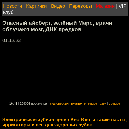
Новости
|
Картинки
|
Видео
|
Переводы
|
Магазин
|
VIP
клуб
Опасный айсберг, зелёный Марс, врачи
облучают мозг, ДНК предков
01.12.23
16:42
|
258332 просмотра
|
аудиоверсия
|
вконтакте
|
rutube
|
дзен
|
youtube
Электрическая зубная щетка Keo Keo, а также пасты,
ирригаторы и всё для здоровых зубов