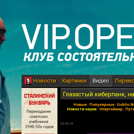
Картинки
Видео
Перев
Новости
Глазастый киберпанк, н
Новые
|
Популярные
|
Goblin 
Новости науки
|
Опергеймер
|
Пут
03.04.24