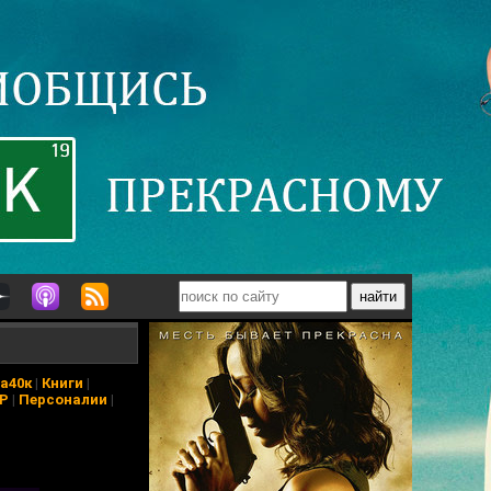
а40к
|
Книги
|
АР
|
Персоналии
|