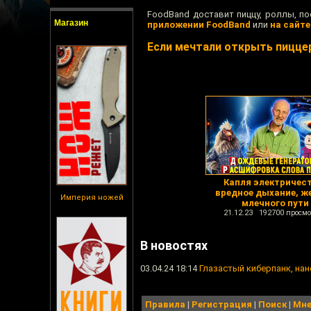
FoodBand доставит пиццу, роллы, по
Магазин
приложении FoodBand
или
на сайте
Если мечтали открыть пицце
Капля электричест
вредное дыхание, ж
Империя ножей
млечного пути
21.12.23 192700 просмо
В новостях
03.04.24 18:14
Глазастый киберпанк, нан
Правила
|
Регистрация
|
Поиск
|
Мне