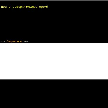
о после проверки модератором!
екста.
Оверквотинг
- зло.