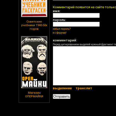
Комментарий появится на сайте тольк
имя:
пароль:
Советские
учебники 1940-50х
годов
забыл пароль?
я с форума!
комментарий:
Перед цитированием выделяй нужный фрагмент т
выделение
транслит
Магазин
ОПЕРМАЙКИ