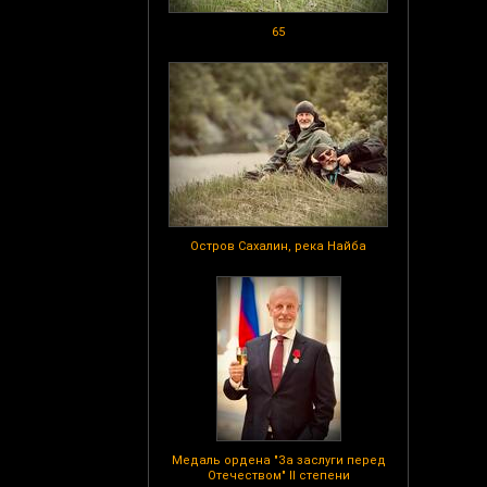
65
Остров Сахалин, река Найба
Медаль ордена "За заслуги перед
Отечеством" II степени