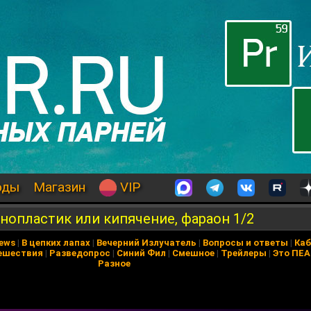
оды
Магазин
VIP
анопластик или кипячение, фараон 1/2
News
|
В цепких лапах
|
Вечерний Излучатель
|
Вопросы и ответы
|
Каб
ешествия
|
Разведопрос
|
Синий Фил
|
Смешное
|
Трейлеры
|
Это ПЕ
Разное