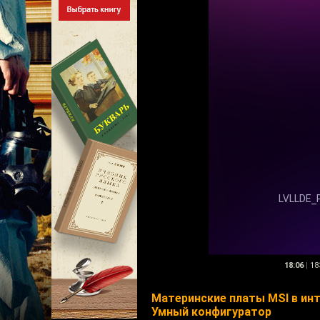
18:06
|
18
Материнские платы MSI в ин
Умный конфигуратор