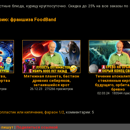
стные блюда, курицу круглосуточно. Скидка до 25% на все заказы по
рию: франшиза FoodBand
ва,
Мятежная планета, бастион
Течение апокалип
ертва
древних сибиряков,
стеклянные кир
затаившийся крот
будущего, орбита
тров
26.12.23 275266 просмотров
бревно
02.03.24 183544 про
опластик или кипячение, фараон 1/2
, комментарии: 5
 пишут
|
Поделиться ссылкой