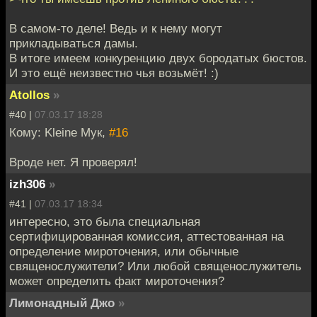
В самом-то деле! Ведь и к нему могут
прикладываться дамы.
В итоге имеем конкуренцию двух бородатых бюстов.
И это ещё неизвестно чья возьмёт! :)
Atollos
»
#40 |
07.03.17 18:28
Кому: Kleine Мук,
#16
Вроде нет. Я проверял!
izh306
»
#41 |
07.03.17 18:34
интересно, это была специальная
сертифицированная комиссия, аттестованная на
определение мироточения, или обычные
священослужители? Или любой священослужитель
может определить факт мироточения?
Лимонадный Джо
»