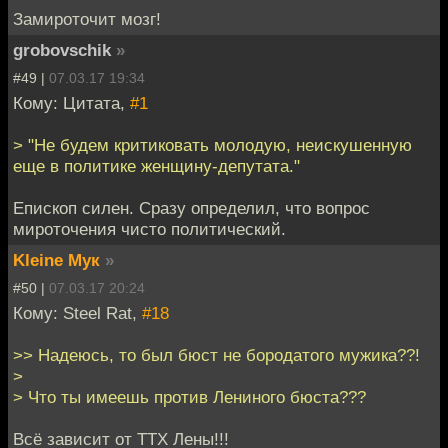
Замироточит мозг!
grobovschik
»
#49 |
07.03.17 19:34
Кому: Цитата,
#1
> "Не будем критиковать молодую, неискушенную
еще в политике женщину-депутата."
Епископ силен. Сразу определил, что вопрос
мироточения чисто политический.
Kleine Мук
»
#50 |
07.03.17 20:24
Кому: Steel Rat,
#18
>> Надеюсь, то был бюст не бородатого мужика??!
>
> Что ты имеешь против Лениного бюста???
Всё зависит от ТТХ Лены!!!