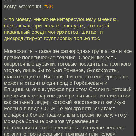
Кому: warmount,
#38
> по моему, никого не интересующему мнению,
поклонская, при всех ее заслугах, это такой
навальный среди монархистов. шатает и
дискредитирует группировку только так.
Монархисты - такая же разнородная группа, как и все
прочие политические течения. Среди них есть
опереточные дурачки, готовые посадить на трон кого
угодно, лишь бы то был Романов, булкохрусты,
фанатеющие от Николая II и тех, кто его терпеть не
может и ставит в один ряд с Горбачёвым и
Ельциным, очень уважая при этом Сталина, который
не являясь монархом де-юре вызывает их симпатии
как сильный лидер, который восстановил великую
Россию в виде СССР. Те монархисты считают
монархию более правильным строем потому, что у
монарха больше рычагов управления и
персональная ответственность - в случае чего его
погонят с трона ссаными тряпками или голову