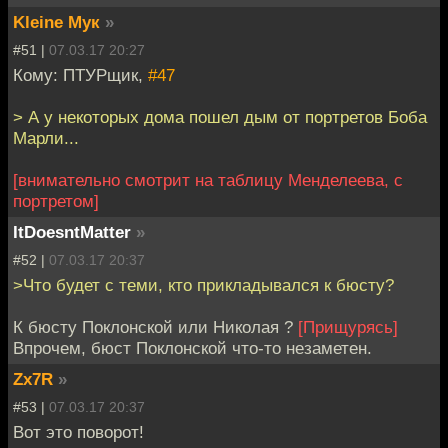
Kleine Мук
»
#51 |
07.03.17 20:27
Кому: ПТУРщик,
#47
> А у некоторых дома пошел дым от портретов Боба
Марли...
[внимательно смотрит на таблицу Менделеева, с
портретом]
ItDoesntMatter
»
#52 |
07.03.17 20:37
>Что будет с теми, кто прикладывался к бюсту?
К бюсту Поклонской или Николая ?
[Прищурясь]
Впрочем, бюст Поклонской что-то незаметен.
Zx7R
»
#53 |
07.03.17 20:37
Вот это поворот!