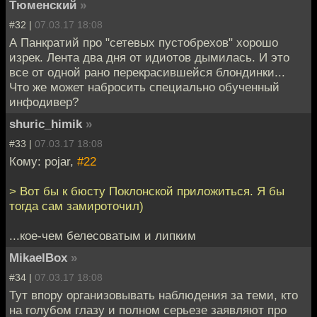
Тюменский
»
#32 |
07.03.17 18:08
А Панкратий про "сетевых пустобрехов" хорошо
изрек. Лента два дня от идиотов дымилась. И это
все от одной рано перекрасившейся блондинки...
Что же может набросить специально обученный
инфодивер?
shuric_himik
»
#33 |
07.03.17 18:08
Кому: pojar,
#22
> Вот бы к бюсту Поклонской приложиться. Я бы
тогда сам замироточил)
...кое-чем белесоватым и липким
MikaelBox
»
#34 |
07.03.17 18:08
Тут впору организовывать наблюдения за теми, кто
на голубом глазу и полном серьезе заявляют про