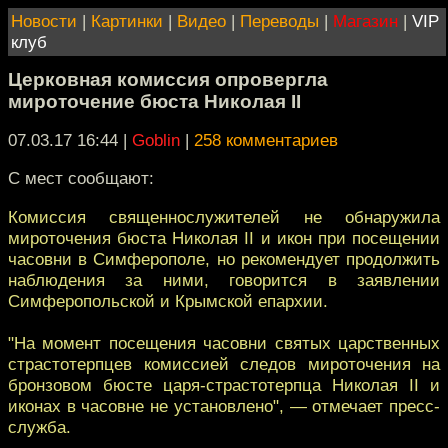
Новости
|
Картинки
|
Видео
|
Переводы
|
Магазин
|
VIP
клуб
Церковная комиссия опровергла
мироточение бюста Николая II
07.03.17 16:44
|
Goblin
|
258 комментариев
С мест сообщают:
Комиссия священнослужителей не обнаружила
мироточения бюста Николая II и икон при посещении
часовни в Симферополе, но рекомендует продолжить
наблюдения за ними, говорится в заявлении
Симферопольской и Крымской епархии.
"На момент посещения часовни святых царственных
страстотерпцев комиссией следов мироточения на
бронзовом бюсте царя-страстотерпца Николая II и
иконах в часовне не установлено", — отмечает пресс-
служба.