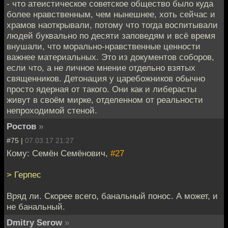
- что атеистическое советское общество было куда
более нравственным, чем нынешнее, хоть сейчас и
храмов наоткрывали, потому что тогда воспитывали
людей буквально по десяти заповедям и всё время
внушали, что морально-нравственные ценности
важнее материальных. Это из документов соборов,
если что, а не личное мнение отдельно взятых
священников. Детонация у царебожников обычно
просто ядерная от такого. Они как и либерасты
живут в своём мирке, отделенном от реальности
непроходимой стеной.
Ростов
»
#75 |
07.03.17 21:27
Кому: Семён Семёнович,
#27
> Герпес
Вряд ли. Скорее всего, банальный понос. А может, и
не банальный.
Dmitry Serow
»