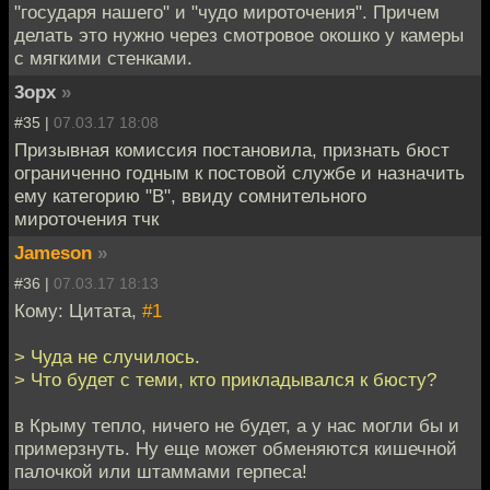
"государя нашего" и "чудо мироточения". Причем
делать это нужно через смотровое окошко у камеры
с мягкими стенками.
3opx
»
#35 |
07.03.17 18:08
Призывная комиссия постановила, признать бюст
ограниченно годным к постовой службе и назначить
ему категорию "В", ввиду сомнительного
мироточения тчк
Jameson
»
#36 |
07.03.17 18:13
Кому: Цитата,
#1
> Чуда не случилось.
> Что будет с теми, кто прикладывался к бюсту?
в Крыму тепло, ничего не будет, а у нас могли бы и
примерзнуть. Ну еще может обменяются кишечной
палочкой или штаммами герпеса!