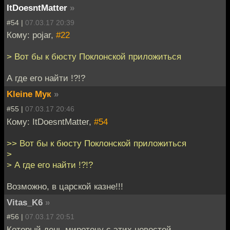
ItDoesntMatter
»
#54 |
07.03.17 20:39
Кому: pojar,
#22
> Вот бы к бюсту Поклонской приложиться
А где его найти !?!?
Kleine Мук
»
#55 |
07.03.17 20:46
Кому: ItDoesntMatter,
#54
>> Вот бы к бюсту Поклонской приложиться
>
> А где его найти !?!?
Возможно, в царской казне!!!
Vitas_K6
»
#56 |
07.03.17 20:51
Который день мироточу с этих новостей...