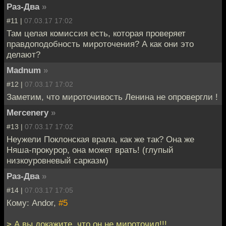
Раз-Два
»
#11 |
07.03.17 17:02
Там целая комиссия есть, которая проверяет
правдоподобность мироточения? А как они это
делают?
Madnum
»
#12 |
07.03.17 17:02
Заметим, что мироточивость Ленина не опровергли !
Mercenery
»
#13 |
07.03.17 17:02
Неужели Поклонская врала, как же так? Она же
Няша-прокурор, она может врать! (глупый
низкоуровневый сарказм)
Раз-Два
»
#14 |
07.03.17 17:05
Кому: Andor,
#5
> А вы докажите, что он не мироточил!!!