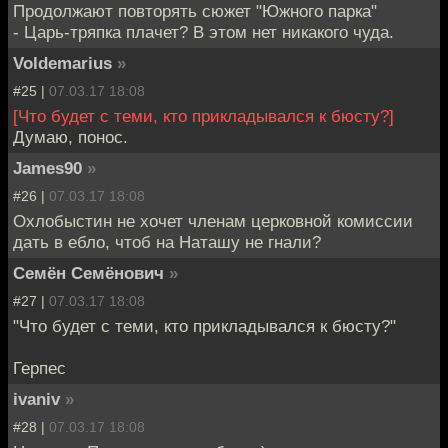
Продолжают повторять сюжет "Южного парка"
- Царь-тряпка плачет? В этом нет никакого чуда.
Voldemarius
»
#25 |
07.03.17 18:08
[Что будет с теми, кто прикладывался к бюсту?]
Думаю, понос.
James90
»
#26 |
07.03.17 18:08
Охлобыстин не хочет членам церковной комиссии
дать в ебло, чтоб на Наташу не гнали?
Семён Семёнович
»
#27 |
07.03.17 18:08
"Что будет с теми, кто прикладывался к бюсту?"
Герпес
ivaniv
»
#28 |
07.03.17 18:08