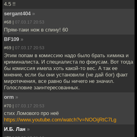
4.5 !!
sergant404
»
#68 |
07.03.17 20:53
Прям-таки нож в спину! 60
BF109
»
#69 |
07.03.17 20:53
Этим попам в комиссию надо было брать химика и
криминалиста. И специалиста по фокусам. Вот тогда
бы комиссия имела хоть какой-то вес. А так ее
мнение, если бы они установили (не дай бог) факт
миротечения, все равно бы ничего не значил.
Голословие заинтересованных.
orm
»
#70 |
07.03.17 20:53
стих Ломового про неё
https://www.youtube.com/watch?v=NOOijRtC7Lg
И.Б. Лан
»