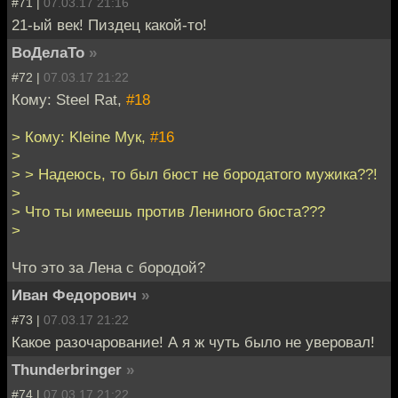
#71 |
07.03.17 21:16
21-ый век! Пиздец какой-то!
ВоДелаТо
»
#72 |
07.03.17 21:22
Кому: Steel Rat,
#18
> Кому: Kleine Мук,
#16
>
> > Надеюсь, то был бюст не бородатого мужика??!
>
> Что ты имеешь против Лениного бюста???
>
Что это за Лена с бородой?
Иван Федорович
»
#73 |
07.03.17 21:22
Какое разочарование! А я ж чуть было не уверовал!
Thunderbringer
»
#74 |
07.03.17 21:22