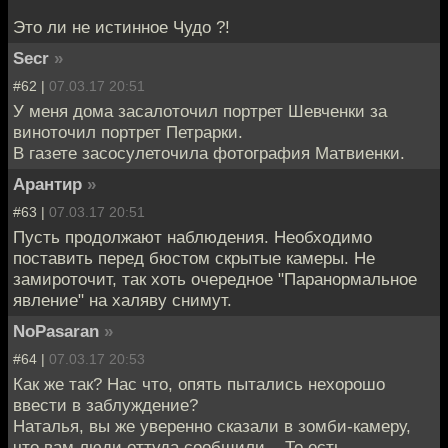
Это ли не истинное Чудо ?!
Secr
»
#62 |
07.03.17 20:51
У меня дома засалоточил портрет Шевченки за
виноточил портрет Петрарки.
В газете засосулеточила фотография Матвиенки.
Арантир
»
#63 |
07.03.17 20:51
Пусть продолжают наблюдения. Необходимо
поставить перед бюстом скрытые камеры. Не
замироточит, так хоть очередное "Паранормальное
явление" на халяву снимут.
NoPasaran
»
#64 |
07.03.17 20:53
Как же так? Нас что, опять пытались нехорошо
ввести в заблуждение?
Наталья, вы же уверенно сказали в зомби-камеру,
что вам люди оттуда сообщили... То есть,