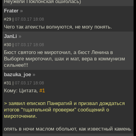
Неужели Поклонская ошиблась)
Frater
»
#29 |
07.03.17 18:08
Чего так атеисты волнуются, не могу понять.
JanLi
»
#30 |
07.03.17 18:08
Бюст святого не мироточил, а бюст Ленина в
Выборге мироточил, шах и мат, вера в коммунизм
сильнее!!!
bazuka_joe
»
#31 |
07.03.17 18:08
Кому: Цитата,
#1
> заявил епископ Панкратий и призвал дождаться
итогов "тщательной проверки" сообщений о
мироточении.
опять в ночи маслом обольют, как известный камень