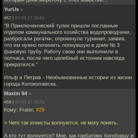
YurUs
»
#57 |
07.03.17 20:51
"В Приключенческий тупик пришли посланные
отделом коммунального хозяйства водопроводчики,
разбросали рогатки, опрокинули турникет, заявив,
что им нужно починить лопнувшую в доме № 3
фановую трубу. Работу свою они выполнили в
полчаса, после чего целебный источник навсегда
прекратился."
Ильф и Петров - Необыкновенные истории из жизни
города Колоколамска.
Maxim 94
»
#58 |
07.03.17 20:51
Кому: Frater,
#29
> Чего так атеисты волнуются, не могу понять.
А кто тут волнуется? Мне, как горбатому богоборцу и