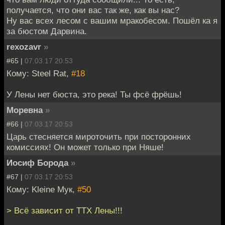
получается, что они вас так же, как вы нас?
Ну вас всех лесом с вашим мракобесом. Пошёл ка я
за бюстом Дарвина.
rexozavr
»
#65 |
07.03.17 20:53
Кому: Steel Rat,
#18
У Лены нет бюста, это река! Ты фсё фрёшь!
Моревна
»
#66 |
07.03.17 20:53
Царь стесняется мироточить при посторонних
комиссиях! Он может только при Няше!
Иосиф Борода
»
#67 |
07.03.17 20:53
Кому: Kleine Мук,
#50
> Всё зависит от ТТХ Лены!!!