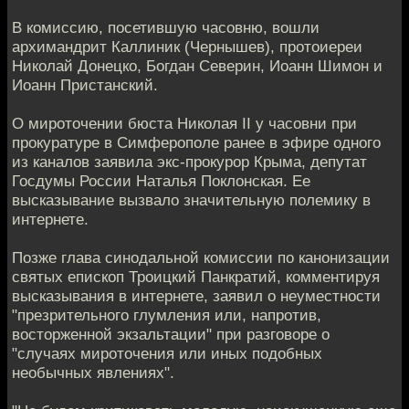
В комиссию, посетившую часовню, вошли
архимандрит Каллиник (Чернышев), протоиереи
Николай Донецко, Богдан Северин, Иоанн Шимон и
Иоанн Пристанский.
О мироточении бюста Николая II у часовни при
прокуратуре в Симферополе ранее в эфире одного
из каналов заявила экс-прокурор Крыма, депутат
Госдумы России Наталья Поклонская. Ее
высказывание вызвало значительную полемику в
интернете.
Позже глава синодальной комиссии по канонизации
святых епископ Троицкий Панкратий, комментируя
высказывания в интернете, заявил о неуместности
"презрительного глумления или, напротив,
восторженной экзальтации" при разговоре о
"случаях мироточения или иных подобных
необычных явлениях".