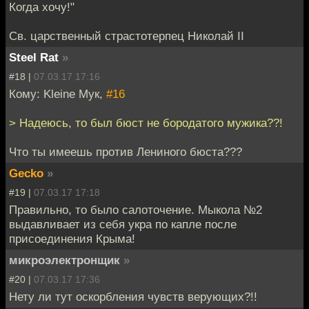
Когда хочу!"
Св. царственный страстотерпец Николай II
Steel Rat
»
#18 |
07.03.17 17:16
Кому: Kleine Мук,
#16
> Надеюсь, то был бюст не бородатого мужика??!
Что ты имеешь против Лениного бюста???
Gecko
»
#19 |
07.03.17 17:18
Правильно, то было салоточение. Мыкола №2
выдавливает из себя укра по капле после
присоединения Крыма!
микроэлектронщик
»
#20 |
07.03.17 17:36
Нету ли тут оскорбления чувств верующих?!!