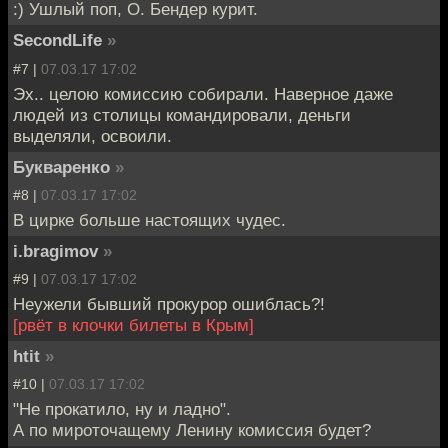
:) Ушлый поп, О. Бендер курит.
SecondLife
»
#7 |
07.03.17 17:02
Эх.. целою комиссию собирали. Наверное даже
людей из столицы командировали, деньги
выделяли, освоили.
Букваренко
»
#8 |
07.03.17 17:02
В цирке больше настоящих чудес.
i.bragimov
»
#9 |
07.03.17 17:02
Неужели бывший прокурор ошиблась?!
[рвёт в клочки билеты в Крым]
htit
»
#10 |
07.03.17 17:02
"Не прокатило, ну и ладно".
А по мироточащему Ленину комиссия будет?