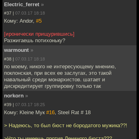
Electric_ferret
»
#37 |
07.03.17 18:18
Кому: Andor,
#5
[иронически прищурившись]
Разжигаешь потихоньку?
warmount
»
#38 |
07.03.17 18:18
по моему, никого не интересующему мнению,
поклонская, при всех ее заслугах, это такой
навальный среди монархистов. шатает и
дискредитирует группировку только так
norkorn
»
#39 |
07.03.17 18:25
Кому: Kleine Мук
#16
, Steel Rat # 18
> Надеюсь, то был бюст не бородатого мужика??!
>Что ты имеешь против Лениного бюста???