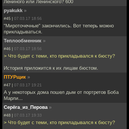
Лениного или Ленинского? 600
pyakukk
»
#45 |
07.03.17 18:56
"Мироточечные" закончились. Вот теперь можно
прикладываться.
Теплообменник
»
#46 |
07.03.17 18:56
> Что будет с теми, кто прикладывался к бюсту?
История приложится к их лицам бюстом.
ПТУРщик
»
#47 |
07.03.17 19:21
А у некоторых дома пошел дым от портретов Боба
Марли...
Серёга_из_Перова
»
#48 |
07.03.17 19:33
> Что будет с теми, кто прикладывался к бюсту?