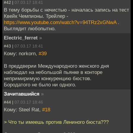
#42 |
07.03.17 18:41
В тему борьбы с нечистью - началась запись на тест
Квейк Чемпионы. Трейлер -
https://www.youtube.com/watch?v=94TRz2xGNwA
.
Выглядит любопытно.
Electric_ferret
»
#43 |
07.03.17 18:41
Кому: norkorn,
#39
В преддверии Международного женского дня
наблюдал на небольшой пьянке в конторе
непримиримую конкуренцию бюстов.
Бородатого не было ни одного.
Зачитавшийся
»
#44 |
07.03.17 18:46
Кому: Steel Rat,
#18
> Что ты имеешь против Лениного бюста???