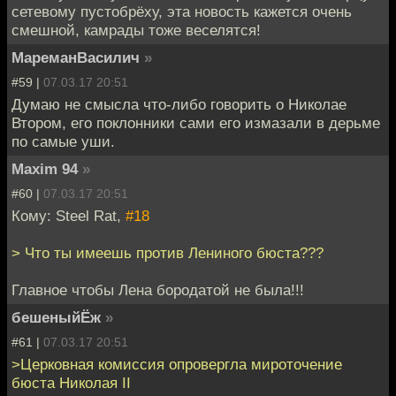
сетевому пустобрёху, эта новость кажется очень
смешной, камрады тоже веселятся!
МареманВасилич
»
#59 |
07.03.17 20:51
Думаю не смысла что-либо говорить о Николае
Втором, его поклонники сами его измазали в дерьме
по самые уши.
Maxim 94
»
#60 |
07.03.17 20:51
Кому: Steel Rat,
#18
> Что ты имеешь против Лениного бюста???
Главное чтобы Лена бородатой не была!!!
бешеныйЁж
»
#61 |
07.03.17 20:51
>Церковная комиссия опровергла мироточение
бюста Николая II