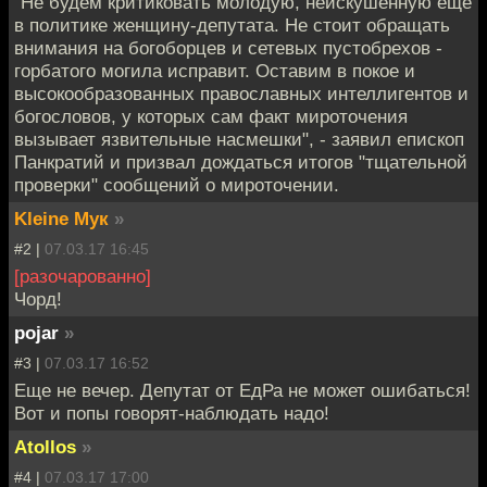
"Не будем критиковать молодую, неискушенную еще
в политике женщину-депутата. Не стоит обращать
внимания на богоборцев и сетевых пустобрехов -
горбатого могила исправит. Оставим в покое и
высокообразованных православных интеллигентов и
богословов, у которых сам факт мироточения
вызывает язвительные насмешки", - заявил епископ
Панкратий и призвал дождаться итогов "тщательной
проверки" сообщений о мироточении.
Kleine Мук
»
#2 |
07.03.17 16:45
[разочарованно]
Чорд!
pojar
»
#3 |
07.03.17 16:52
Еще не вечер. Депутат от ЕдРа не может ошибаться!
Вот и попы говорят-наблюдать надо!
Atollos
»
#4 |
07.03.17 17:00