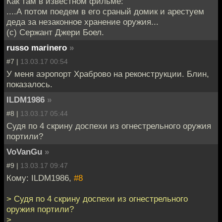
Как там в известном фильме:
....А потом поедем в его сраный домик и арестуем
деда за незаконное хранение оружия...
(с) Сержант Джери Боел.
russo marinero
»
#7 |
13.03.17 00:54
У меня аэропорт Храброво на реконструкции. Блин,
показалось.
ILDM1986
»
#8 |
13.03.17 05:44
Судя по 4 скрину доспехи из огнестрельного оружия
портили?
VoVanGu
»
#9 |
13.03.17 09:47
Кому: ILDM1986,
#8
> Судя по 4 скрину доспехи из огнестрельного
оружия портили?
>