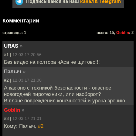
Подписывайся на наш
канал в Telegram
Комментарии
cтраницы: 1
всего: 15,
Goblin
: 2
URAS
»
#1 |
12.03.17 20:56
Без видео на полтора чАса не щитово!!!
Палыч
»
#2 |
12.03.17 21:00
А как оно с техникой безопасности - опаснее
новогодней пиротехники, или наоборот?
В плане повреждения конечностей и урона зрению.
Goblin
»
#3 |
12.03.17 21:01
Кому: Палыч,
#2