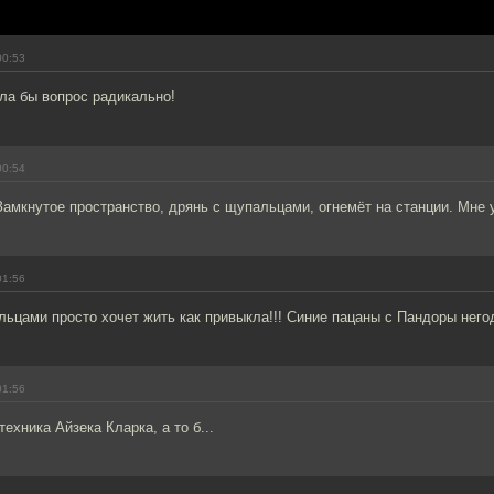
00:53
ла бы вопрос радикально!
00:54
Замкнутое пространство, дрянь с щупальцами, огнемёт на станции. Мне у
01:56
ьцами просто хочет жить как привыкла!!! Синие пацаны с Пандоры него
01:56
техника Айзека Кларка, а то б...