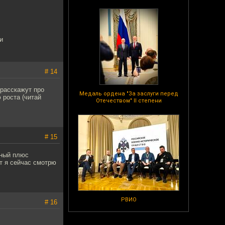
и
# 14
 расскажут про
Медаль ордена "За заслуги перед
 роста (читай
Отечеством" II степени
# 15
нный плюс
от я сейчас смотрю
РВИО
# 16