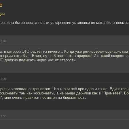
2
ции
решила бы вопрос, а не эти устаревшие установки по метанию огнесмес
08:04
 в которой ЭТО растёт из ничего... Когда уже режиссёрам-сценаристам
нергии хотя бы... Блин, ну не бывает так в природе! И с такой скоростью
О должно подыхать через час от старости.
08:38
ня и зажевала астронавтов. Что ж они всё про одно и то же. Единстве
космонавты там как космонавты, а не банда дебилов как в "Прометее". В
", мне очень нравится несмотря на бюджетность.
09:53