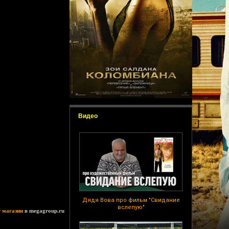
Видео
Дядя Вова про фильм "Свидание
вслепую"
т магазин
в megagroup.ru