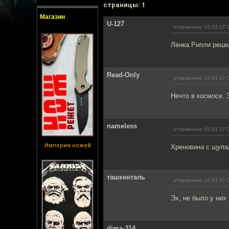
cтраницы: 1
Магазин
U-127
отправлено 15.03.17 
Ленка Рипли реши
Read-Only
отправлено 15.03.17 
Нечто в космосе. 
nameless
отправлено 15.03.17 
Империя ножей
Хреновина с щупал
ташкенталь
отправлено 15.03.17 
Эх, не было у них 
dima-314