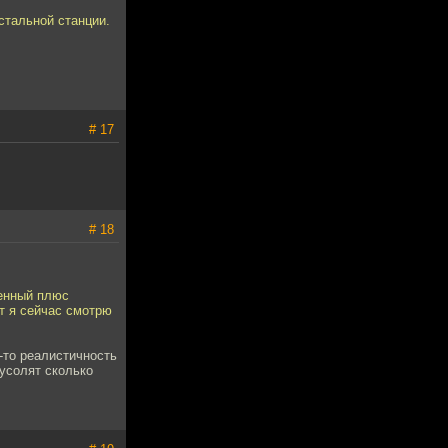
стальной станции.
# 17
# 18
венный плюс
от я сейчас смотрю
о-то реалистичность
мусолят сколько