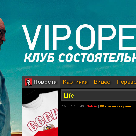
Картинки
Видео
Перев
Новости
Life
15.03.17 00:49 |
Goblin
|
88 комментариев