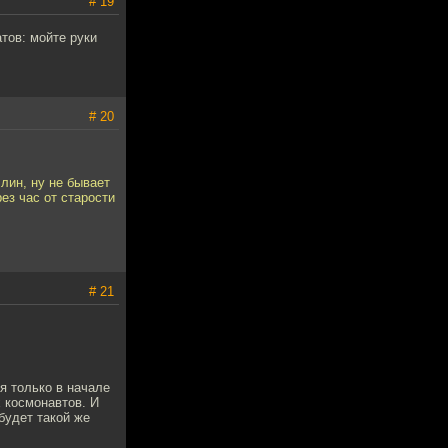
# 19
тов: мойте руки
# 20
лин, ну не бывает
ез час от старости
# 21
я только в начале
 космонавтов. И
будет такой же