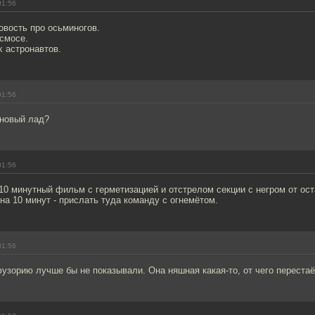
01:56
овость про осьминогов.
осмосе.
 астронавтов.
01:56
 новый лад?
01:56
10 минутный фильм с герметизацией и отстрелом секции с негром от ост
а 10 минут - прислать туда команду с огнемётом.
01:56
узорию лучше бы не показывали. Она няшная какая-то, от чего перестаё