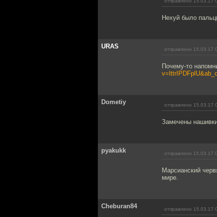
отправлено 15.03.17 
Нехуй было пальцы
URAS
отправлено 15.03.17 
Почему-то напомн
v=lttrIPDFplU&ab_
Dometiy
отправлено 15.03.17 
Замечены нашивки
pyakukk
отправлено 15.03.17 
Марсианский черв
мире.
Cheburan84
отправлено 15.03.17 