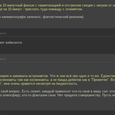
а 10 минутный фильм с герметизацией и отстрелом секции с негром от о
 на 10 минут - прислать туда команду с огнемётом.
в кинематографе запилить: фантастический реализм)
09:54
ет взбесился.
09:57
ерня и зажевала астронавтов. Что ж они всё про одно и то же. Единст
космонавты там как космонавты, а не банда дебилов как в "Прометее". В
", мне очень нравится несмотря на бюджетность.
 свой вопрос. Есть сюжет, каждый привносит что-то своё в меру сил: кт
то атмосферу, кто-то фантазии свои. Нет предела совершенству. Пусть 