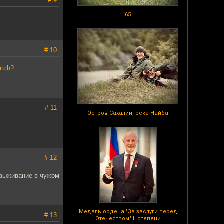
# 9
65
# 10
atch?
# 11
Остров Сахалин, река Найба
# 12
 выживание в чужом
Медаль ордена "За заслуги перед
# 13
Отечеством" II степени