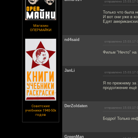
отправлено 15.03.17 
Только что была н
И вот они уже в к
Едят американских
Магазин
ОПЕРМАЙКИ
nd4said
отправлено 15.03.17 
Фильм "Нечто" на
JanLi
отправлено 15.03.17 
Я по прежнему за 
продолжение ещё н
DerZoldaten
Советские
отправлено 15.03.17 
учебники 1940-50х
годов
Бодро! Только инф
GreenMan