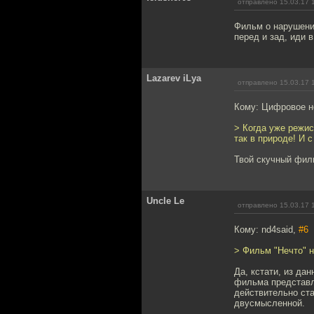
отправлено 15.03.17 
Фильм о нарушении
перед и зад, иди в
Lazarev iLya
отправлено 15.03.17 
Кому: Цифровое н
> Когда уже режис
так в природе! И 
Твой скучный филь
Uncle Le
отправлено 15.03.17 
Кому: nd4said,
#6
> Фильм "Нечто" 
Да, кстати, из да
фильма представля
действительно ста
двусмысленной.