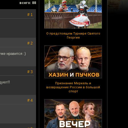
всего: 88
# 1
О предстоящем Турнире Святого
Георгия
# 2
же нравится :)
# 3
дуют!!
Признание Меркель и
возвращение России в большой
спорт
# 4