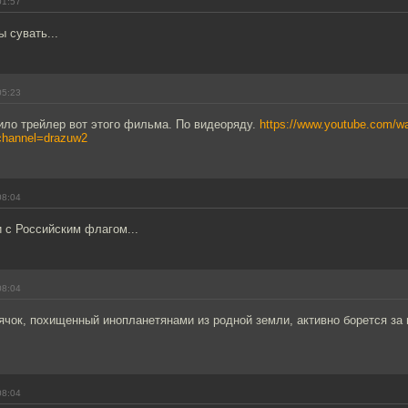
01:57
 сувать...
05:23
ило трейлер вот этого фильма. По видеоряду.
https://www.youtube.com/w
channel=drazuw2
08:04
 с Российским флагом...
08:04
ячок, похищенный инопланетянами из родной земли, активно борется за
08:04