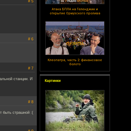
# 5
Атака БПЛА на Геленджик и
открытие Ормузского пролива
# 6
Клеопатра, часть 2: финансовое
болото
# 7
альной станции. И
Картинки
# 8
т быть страшной :(