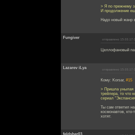
> Я по прежнему з
И продолжение ещё
Надо новый жанр 
Fungiver
отправлено 15.03.17 
Целлофановый пак
Lazarev iLya
отправлено 15.03.17 
Кому: Korsar,
#15
> Пришла унылая х
трейлера, то что 
сериал "Экспансия
Ты сам ответил на
космонавтов, кто-
хотят.
feldsher03