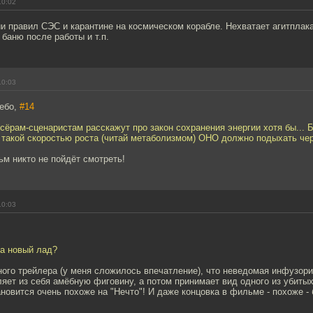
10:02
 правил СЭС и карантине на космическом корабле. Нехватает агитплака
 баню после работы и т.п.
10:03
ебо,
#14
сёрам-сценаристам расскажут про закон сохранения энергии хотя бы... Б
с такой скоростью роста (читай метаболизмом) ОНО должно подыхать чер
м никто не пойдёт смотреть!
10:03
на новый лад?
нного трейлера (у меня сложилось впечатление), что неведомая инфузори
ет из себя амёбную фиговину, а потом принимает вид одного из убитых
новится очень похоже на "Нечто"! И даже концовка в фильме - похоже - 