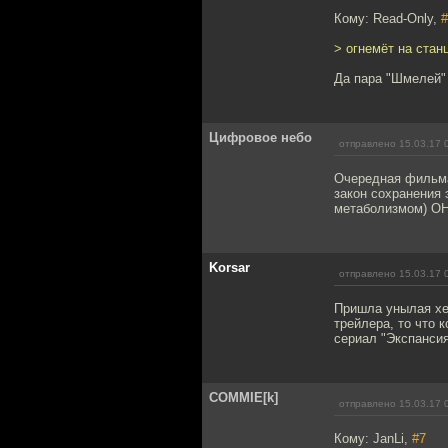
Кому: Read-Only,
#
> огнемёт на стан
Да пара "Шмелей" 
Цифровое небо
отправлено 15.03.17 
Очередная фильма,
закон сохранения э
метаболизмом) ОН
Korsar
отправлено 15.03.17 
Пришла унылая хер
трейлера, то что 
сериал "Экспансия
COMMIE[k]
отправлено 15.03.17 
Кому: JanLi,
#7