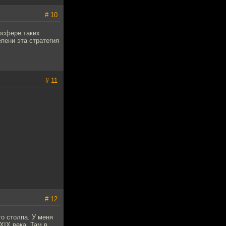
# 10
осфере таких
пени эта стратегия
# 11
# 12
о столпа. У меня
XIX века. Там в