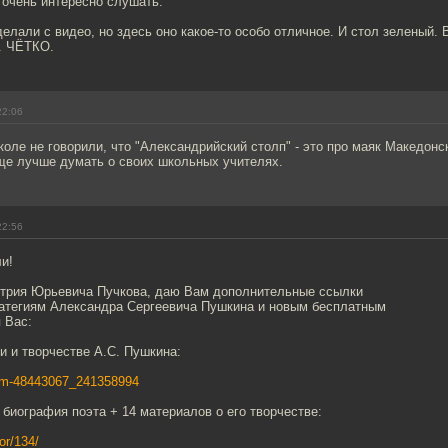
 очень интересно слушать.
делали с видео, но здесь оно какое-то особо отличное. И стол зеленый. 
к. ЧЁТКО.
22:06
школе не говорили, что "Александрийский столп" - это про маяк Македонс
еще лучше думать о своих школьных учителях.
22:56
и!
трия Юрьевича Пучкова, даю Вам дополнительные ссылки
ратегиям Александра Сергеевича Пушкина и новым бесплатным
 Вас:
ни и творчестве А.С. Пушкина:
bum-48443067_241358994
 биография поэта + 14 материалов о его творчестве:
hor/134/