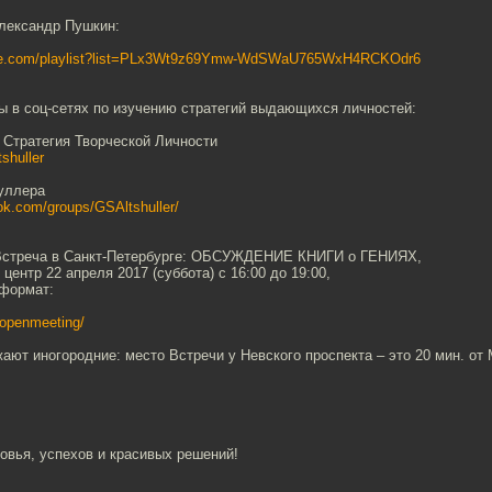
лександр Пушкин:
ube.com/playlist?list=PLx3Wt9z69Ymw-WdSWaU765WxH4RCKOdr6
ы в соц-сетях по изучению стратегий выдающихся личностей:
Стратегия Творческой Личности
tshuller
уллера
ok.com/groups/GSAltshuller/
!!) Встреча в Санкт-Петербурге: ОБСУЖДЕНИЕ КНИГИ о ГЕНИЯХ,
 центр 22 апреля 2017 (суббота) с 16:00 до 19:00,
й формат:
b-openmeeting/
жают иногородние: место Встречи у Невского проспекта – это 20 мин. от
овья, успехов и красивых решений!