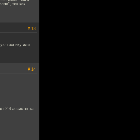
лпа", так как
# 13
кую технику или
# 14
ют 2-4 ассистента.