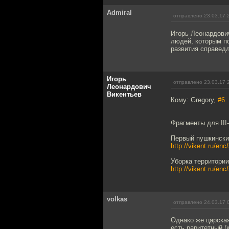
Admiral
отправлено 23.03.17 
Игорь Леонардови
людей, которым по
развития справед
Игорь
отправлено 23.03.17 
Леонардович
Викентьев
Кому: Gregory,
#6
Фрагменты для III
Первый пушкински
http://vikent.ru/enc
Уборка территории
http://vikent.ru/enc
volkas
отправлено 24.03.17 
Однако же царска
есть раритетный (