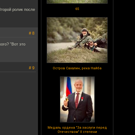
65
Второй ролик после
# 8
кого? "Вот это
# 9
Остров Сахалин, река Найба
Медаль ордена "За заслуги перед
Отечеством" II степени