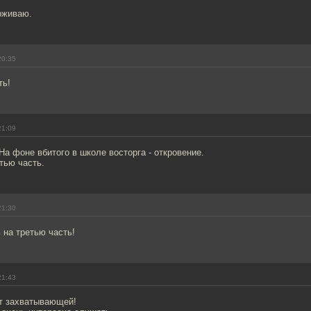
рживаю.
20:35
ть!
21:09
На фоне вбитого в школе восторга - откровение.
тью часть.
21:30
 на третью часть!
21:43
ет захватывающей!