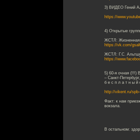
3) ВИДЕО Гений А
https://www.yout
4) Открытые групп
ЖСТЛ: Жизненная 
https://vk.com/gsal
ЖСТЛ: Г.С. Альтш
https://www.facebo
5) 60-я очная (!
– Санкт-Петербург,
б е с п л а т н ы 
http://vikent.ru/sp
Факт: к нам приез
вокзала.
В остальном: здор