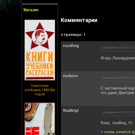
Магазин
Комментарии
cтраницы: 1
roudling
отправлено 23.03.17 
Игорь Леонардович
norkorn
отправлено 23.03.17 
Советские
С заставочной кар
учебники 1940-50х
что даже Дмитрий
годов
lbadtripl
отправлено 23.03.17 
Кому: roudling,
#1
> очень хочется т