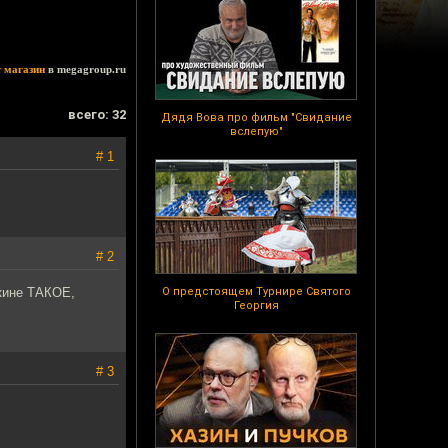
т магазин
в megagroup.ru
всего: 32
Дядя Вова про фильм "Свидание
вслепую"
# 1
# 2
шкине ТАКОЕ,
О предстоящем Турнире Святого
Георгия
# 3