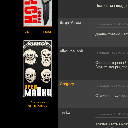
Полностью подде
Дядя Миша
отправлено 23.03.17 
Империя ножей
Даёшь третью час
nikolkas_spb
отправлено 23.03.17 
Очень интересно! 
Будьте добры, тре
Gregory
отправлено 23.03.17 
Отлично. Надеюсь
Магазин
ОПЕРМАЙКИ
Tecka
отправлено 23.03.17 
Третья часть буд