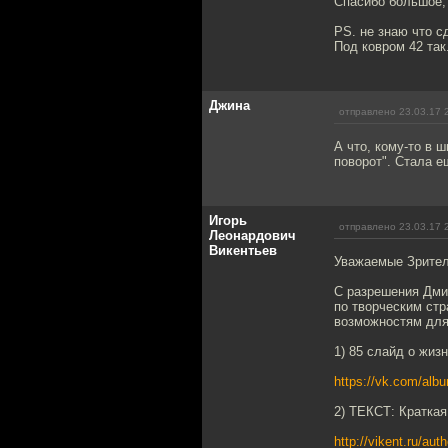
Спасибо большое,
PS. не знаю что с
Под ковром 42 та
Джина
отправлено 23.03.17 
А что, кому-то в 
поворот". Стала 
Игорь
отправлено 23.03.17 
Леонардович
Викентьев
Уважаемые Зрител
С разрешения Дми
по творческим ст
возможностям для
1) 85 слайд о жиз
https://vk.com/al
2) ТЕКСТ: Краткая
http://vikent.ru/aut