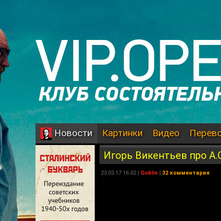
Картинки
Видео
Перев
Новости
Игорь Викентьев про А.С
23.03.17 16:02 |
Goblin
|
32 комментария