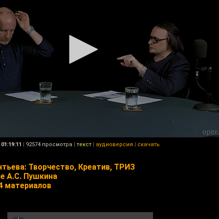
01:19:11
|
92574 просмотра
|
текст
|
аудиоверсия
|
скачать
нтьева: Творчество, Креатив, ТРИЗ
е А.С. Пушкина
14 материалов