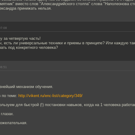
мятник" вместо слов "Александрийского столпа" слова "Наполеонова сто
ександра принижать нельзя.
07:08
зу за четвертую часть!
, есть ли универсальные техники и приемы в принципе? Или каждую та
ать под конкретного человека?
08:51
внейший механизм обучения.
в по теме:
http://vikent.ru/enc-list/category/349/
льзуем для быстрой (!) постановки навыков, когда на 1 человека работа
 глазах.
ожелательная.