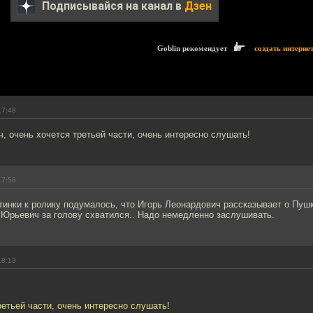
Подписывайся на канал в
Дзен
Goblin рекомендует
создать интерне
17:48
, очень хочется третьей части, очень интересно слушать!
17:58
тинки к ролику подумалось, что Игорь Леонардович рассказывает о Пу
 Юрьевич за голову схватился.. Надо немедленно заслушивать.
18:13
ретьей части, очень интересно слушать!