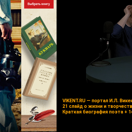
VIKENT.RU — портал И.Л. Вике
21 слайд о жизни и творчеств
Краткая биография поэта + 