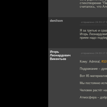
стихотворении "Па
считалось, что Ал
denilson
отправлено 24.03.17 
Я за третью и сра
Игорь Леонардович
прием надо подбир
Игорь
отправлено 24.03.17 
Леонардович
Викентьев
Кому: Admiral,
#10
Подражание – дре
Вот 85 материало
Мы постоянно испо
Человек растёт на
Атмосфера – добр