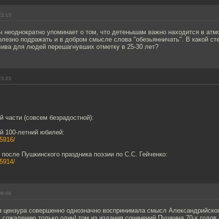
23:13
ч неоднократно упоминает о том, что детенышам важно находится в атм
лезно подражать и в добром смысле слова "обезьянничать". В какой сте
лива для людей перешагнувших отметку в 25-30 лет?
23:23
-й части (совсем безрадостной):
й 100-летний юбилей:
/5916/
 после Пушкинского праздника поэзии по С.С. Гейченко:
/5914/
06:06
я цензура совершенно однозначно воспринимала смысл Александрийског
к сожалению только один) том из издания сочинений Пушкина 70-х годов 