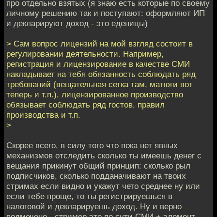
про отдельно взятых (я знаю есть которые по своему
личному решению так и поступают: оформляют ИП
и декларируют доход - это еденицы)
> Сам вопрос лицензий на мой взгляд состоит в
регулировании деятельности. Например,
регистрация и лицензирование в качестве СМИ
накладывает на тебя обязанность соблюдать ряд
требований (вещательная сетка там, матюги вот
теперь и т.п.), лицензированное производство
обязывает соблюдать ряд гостов, правил
производства и т.п.
>
Скорее всего, в силу того что пока нет явных
механизмов отследить сколько ты имеешь денег с
вещания прикинут общий принцип: сколько рыл
подписчиков, сколько подданачивают на твоих
стримах если видно и укажут чето среднее ну или
если тебе проще, то ты регистрируешься в
налоговой и декларируешь доход. Ну и верно
подмечено - стример это по сути СМИ + элемент