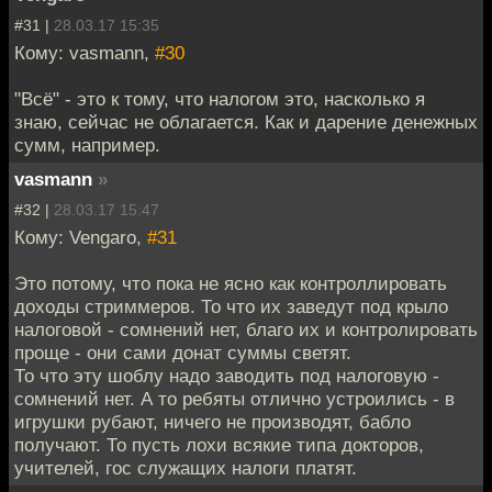
#31 |
28.03.17 15:35
Кому: vasmann,
#30
"Всё" - это к тому, что налогом это, насколько я
знаю, сейчас не облагается. Как и дарение денежных
сумм, например.
vasmann
»
#32 |
28.03.17 15:47
Кому: Vengaro,
#31
Это потому, что пока не ясно как контроллировать
доходы стриммеров. То что их заведут под крыло
налоговой - сомнений нет, благо их и контролировать
проще - они сами донат суммы светят.
То что эту шоблу надо заводить под налоговую -
сомнений нет. А то ребяты отлично устроились - в
игрушки рубают, ничего не производят, бабло
получают. То пусть лохи всякие типа докторов,
учителей, гос служащих налоги платят.