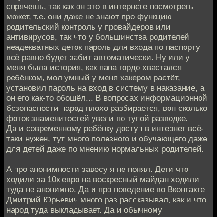
спрячешь, так как он это в интернете посмотреть
может, т.е. они даже не знают про функцию
родительский контроль у провайдеров или
антивирусов, так что у большинства родителей
неадекватных деток пароль для входа по паспорту
всё равно будет забит автоматически. Ну или у
меня была история, как папа гордо хвастался
ребёнком, мол умный у меня хакером растёт,
установил пароль на вход в систему в наказание, а
он его как-то обошёл... В вопросах информационной
безопасности народ плохо разбирается, вон сколько
фоток знаменитостей увели по тупой разводке.
Да и современному ребёнку доступ в интернет всё-
таки нужен, тут много полезного и обучающего даже
для детей даже по мнению нормальных родителей.
А про анонимности завесу я не понял. Дети что
ходили за 10к евро на воскресный майдан ходили
туда не анонимно. Да и про поведение во Вконтакте
Дмитрий Юрьевич много раз рассказывал, как и что
народ туда выкладывает. Да и обычному