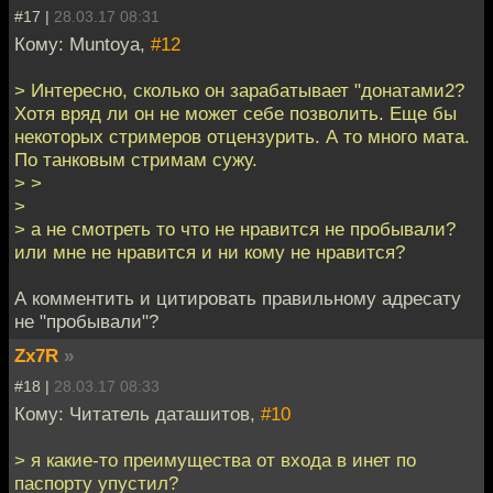
#17 |
28.03.17 08:31
Кому: Muntoya,
#12
> Интересно, сколько он зарабатывает "донатами2?
Хотя вряд ли он не может себе позволить. Еще бы
некоторых стримеров отцензурить. А то много мата.
По танковым стримам сужу.
> >
>
> а не смотреть то что не нравится не пробывали?
или мне не нравится и ни кому не нравится?
А комментить и цитировать правильному адресату
не "пробывали"?
Zx7R
»
#18 |
28.03.17 08:33
Кому: Читатель даташитов,
#10
> я какие-то преимущества от входа в инет по
паспорту упустил?