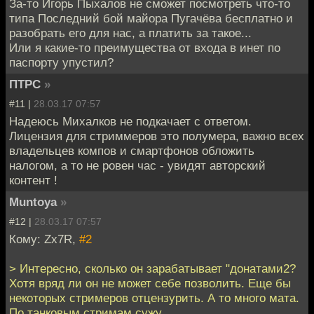
За-то Игорь Пыхалов не сможет посмотреть что-то
типа Последний бой майора Пугачёва бесплатно и
разобрать его для нас, а платить за такое...
Или я какие-то преимущества от входа в инет по
паспорту упустил?
ПТРС
»
#11 |
28.03.17 07:57
Надеюсь Михалков не подкачает с ответом.
Лицензия для стриммеров это полумера, важно всех
владельцев компов и смартфонов обложить
налогом, а то не ровен час - увидят авторский
контент !
Muntoya
»
#12 |
28.03.17 07:57
Кому: Zx7R,
#2
> Интересно, сколько он зарабатывает "донатами2?
Хотя вряд ли он не может себе позволить. Еще бы
некоторых стримеров отцензурить. А то много мата.
По танковым стримам сужу.