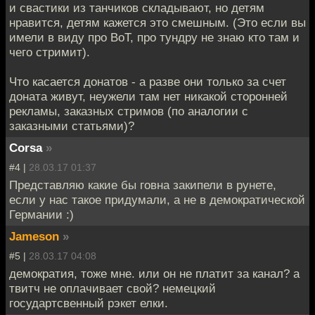
и свастики из танчиков складывают, но детям
нравится, детям кажется это смешным. (Это если вы
имели в виду про ВоТ, про тундру не знаю кто там и
чего стримит).
Что касается донатов - а разве они только за счет
доната живут, неужели там нет никакой сторонней
рекламы, заказных стримов (по аналогии с
заказными статьями)?
Corsa
»
#4 |
28.03.17 01:37
Представляю какие бы говна закипели в рунете,
если у нас такое придумали, а не в демократической
Германии :)
Jameson
»
#5 |
28.03.17 04:08
демократия, тоже мне. или он не платит за канал? а
твитч не оплачивает свой? немецкий
государтсвенный рэкет елки.