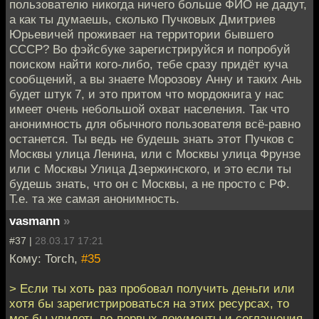
пользователю никогда ничего больше ФИО не дадут,
а как ты думаешь, сколько Пучковых Дмитриев
Юрьевичей проживает на территории бывшего
СССР? Во фэйсбуке зарегистрируйся и попробуй
поиском найти кого-либо, тебе сразу придёт куча
сообщений, а вы знаете Морозову Анну и таких Ань
будет штук 7, и это притом что мордокнига у нас
имеет очень небольшой охват населения. Так что
анонимность для обычного пользователя всё-равно
останется. Ты ведь не будешь знать этот Пучков с
Москвы улица Ленина, или с Москвы улица Фрунзе
или с Москвы Улица Дзержинского, и это если ты
будешь знать, что он с Москвы, а не просто с РФ.
Т.е. та же самая анонимность.
vasmann
»
#37 |
28.03.17 17:21
Кому: Torch,
#35
> Если ты хоть раз пробовал получить деньги или
хотя бы зарегистрироваться на этих ресурсах, то
мог бы увидеть во-первых документы и соглашения,