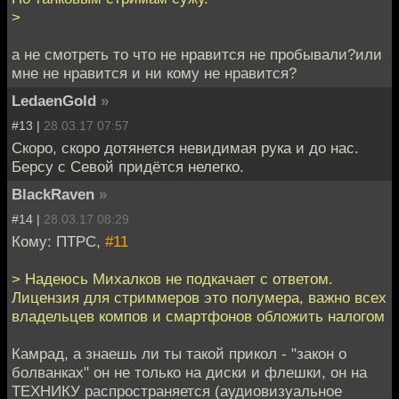
>
а не смотреть то что не нравится не пробывали?или
мне не нравится и ни кому не нравится?
LedaenGold
»
#13 |
28.03.17 07:57
Скоро, скоро дотянется невидимая рука и до нас.
Берсу с Севой придётся нелегко.
BlackRaven
»
#14 |
28.03.17 08:29
Кому: ПТРС,
#11
> Надеюсь Михалков не подкачает с ответом.
Лицензия для стриммеров это полумера, важно всех
владельцев компов и смартфонов обложить налогом
Камрад, а знаешь ли ты такой прикол - "закон о
болванках" он не только на диски и флешки, он на
ТЕХНИКУ распространяется (аудиовизуальное