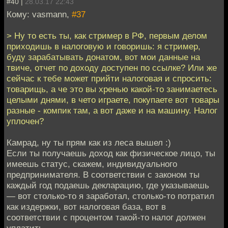
#40 |
28.03.17 22:43
Кому: vasmann,
#37
> Ну то есть ты, как стример в РФ, первым делом
приходишь в налоговую и говоришь: я стример,
буду зарабатывать донатом, вот мои данные на
твиче, отчет по доходу доступен по ссылке? Или же
сейчас к тебе может прийти налоговая и спросить:
товарищь, а че это вы хренью какой-то занимаетесь
целыми днями, в чето играете, покупаете вот товары
разные - компик там, а вот даже и на машину. Налог
уплочен?
Камрад, ну ты прям как из леса вышел :)
Если ты получаешь доход как физическое лицо, ты
имеешь статус, скажем, индивидуального
предпринимателя. В соответствии с законом ты
каждый год подаешь декларацию, где указываешь
— вот столько-то я заработал, столько-то потратил
как издержки, вот налоговая база, вот в
соответствии с процентом такой-то налог должен
уплатить.