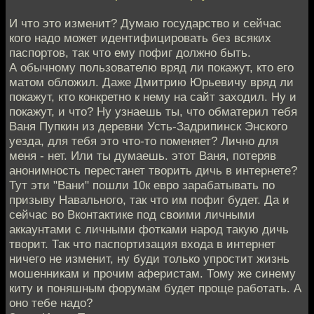
И что это изменит? Думаю государство и сейчас
кого надо может идентифицировать без всяких
паспортов, так что ему пофиг должно быть.
А обычному пользователю вряд ли покажут, кто его
матом обложил. Даже Дмитрию Юрьевичу вряд ли
покажут, кто конкретно к нему на сайт заходил. Ну и
покажут, и что? Ну узнаешь ты, что обматерил тебя
Ваня Пупкин из деревни Усть-Задрипинск Энского
уезда, для тебя это что-то поменяет? Лично для
меня - нет. Или ты думаешь. этот Ваня, потеряв
анонимность перестанет творить дичь в интернете?
Тут эти "Вани" пошли 10к евро зарабатывать по
призыву Навального, так что им пофиг будет. Да и
сейчас во Вконтактике под своими личными
аккаунтами с личными фотками народ такую дичь
творит. Так что паспортизация входа в интернет
ничего не изменит, ну буди только упростит жизнь
мошенникам и прочим аферистам. Тому же синему
киту и поняшным форумам будет проще работать. А
оно тебе надо?