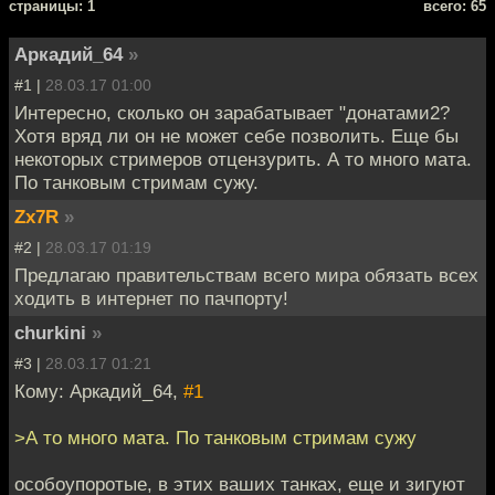
cтраницы: 1
всего: 65
Аркадий_64
»
#1 |
28.03.17 01:00
Интересно, сколько он зарабатывает "донатами2?
Хотя вряд ли он не может себе позволить. Еще бы
некоторых стримеров отцензурить. А то много мата.
По танковым стримам сужу.
Zx7R
»
#2 |
28.03.17 01:19
Предлагаю правительствам всего мира обязать всех
ходить в интернет по пачпорту!
churkini
»
#3 |
28.03.17 01:21
Кому: Аркадий_64,
#1
>А то много мата. По танковым стримам сужу
особоупоротые, в этих ваших танках, еще и зигуют