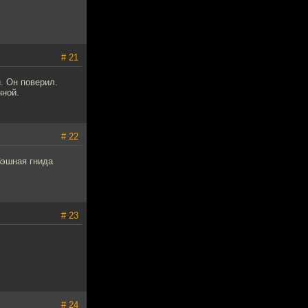
# 21
. Он поверил.
нной.
# 22
бэшная гнида
# 23
# 24