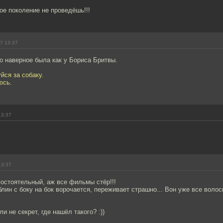
е поколение не проведёшь!!!
7 13:37
о наверное была как у Бориса Бритвы.
йся за собаку.
юсь.
13:37
13:37
остоятельный, аж все фильмы стёр!!!
лин с боку на бок ворочается, переживает страшно... Вон уже все волос
и не секрет, где нашёл такого? :))