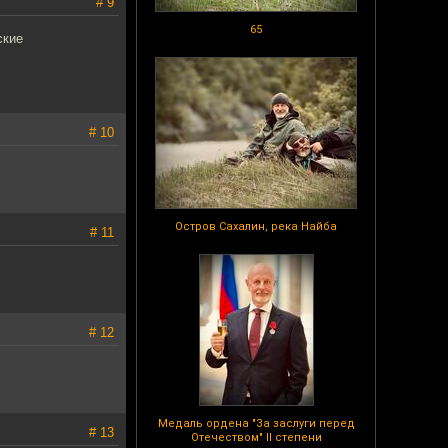
# 9
65
ские
# 10
Остров Сахалин, река Найба
# 11
# 12
Медаль ордена "За заслуги перед
# 13
Отечеством" II степени