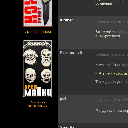
сомнений )
Airliner
отправлено 05.04.17 
Вот если б сперва 
Империя ножей
обанкротился!
Пшеничный
отправлено 05.04.17 
Кому: nikolkas_sp
> А в чем новость
Так и давно уже не
pz4
отправлено 05.04.17 
Магазин
ОПЕРМАЙКИ
Мы думали, ты хоро
Steel Rat