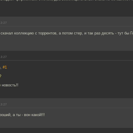
13:27
скачал коллекцию с торрентов, а потом стер, и так раз десять - тут бы Г
13:27
b,
#1
?
 новость!!
13:27
ший, а ты - вон какой!!!