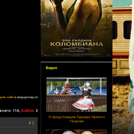
Видео
дать сайт
в megagroup.ru
всего: 114,
Goblin
: 2
О предстоящем Турнире Святого
Георгия
# 1