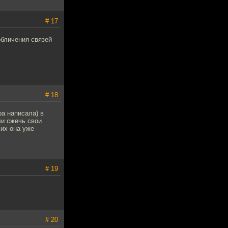
# 17
обличения связей
# 18
ра написала) в
ли сжечь свои
 их она уже
# 19
# 20