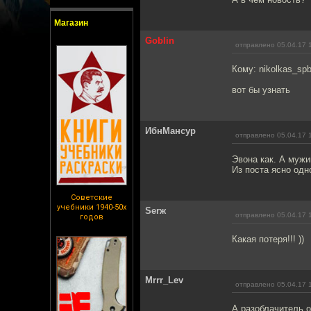
Магазин
Goblin
отправлено 05.04.17 
Кому: nikolkas_sp
вот бы узнать
ИбнМансур
отправлено 05.04.17 
Эвона как. А мужи
Из поста ясно одн
Советские
учебники 1940-50х
Serж
отправлено 05.04.17 
годов
Какая потеря!!! ))
Mrrr_Lev
отправлено 05.04.17 
А разоблачитель 