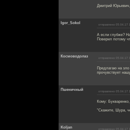
Дмитрий Юрьевич,
Igor_Sokol
отправлено 05.04.17 
А если глубже? На
Поверил потому чт
Космоводолаз
отправлено 05.04.17 
Предлагаю на зло 
прочувствует нашу
Пшеничный
отправлено 05.04.17 
Кому: Букваренко
"Скажите, Шура, ч
Koljan
отправлено 05.04.17 