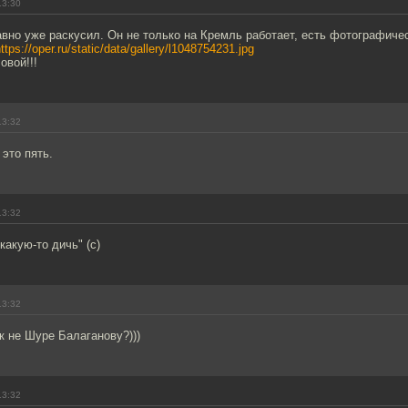
13:30
авно уже раскусил. Он не только на Кремль работает, есть фотографиче
ttps://oper.ru/static/data/gallery/l1048754231.jpg
овой!!!
13:32
 это пять.
13:32
какую-то дичь" (с)
13:32
к не Шуре Балаганову?)))
13:32