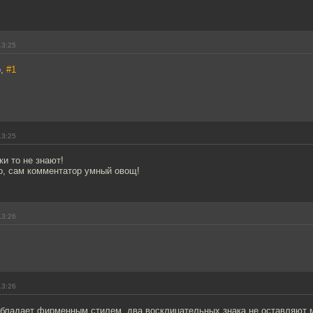
13:25
b,
#1
13:25
ки то не знают!
о, сам комментатор умный овощ!
13:26
13:26
обладает фирменным стилем, два восклицательных знака не оставляют 