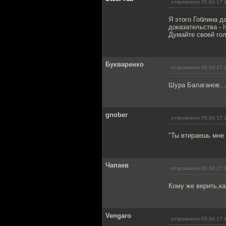
отправлено 05.04.17 
Я этого Гоблина д
доказательства -
h
Думайте своей гол
Букваренко
отправлено 05.04.17 
Шура Балаганов...
gnober
отправлено 05.04.17 
"Ты втираешь мне 
Чапаев
отправлено 05.04.17 
Кому же верить,ка
Vengaro
отправлено 05.04.17 