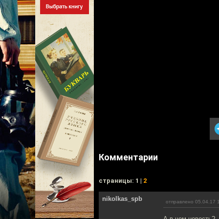
Комментарии
cтраницы: 1 |
2
nikolkas_spb
отправлено 05.04.17 
А в чем новость?