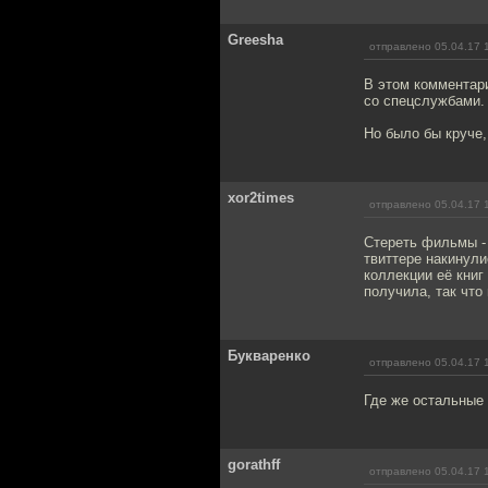
Greesha
отправлено 05.04.17 
В этом комментари
со спецслужбами.
Но было бы круче,
xor2times
отправлено 05.04.17 
Стереть фильмы - 
твиттере накинули
коллекции её книг
получила, так что
Букваренко
отправлено 05.04.17 
Где же остальные
gorathff
отправлено 05.04.17 