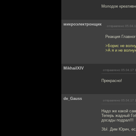
Молодое креативно
микроэлектронщик
отправлено 05.04.1
Реакция Главног
>Борис не волну
>А я и не волну
MikhailXIV
отправлено 05.04.17 
Прекрасно!
de_Gauss
отправлено 05.04.17 
Надо же какой сам
Теперь жадный Гоб
досады подрал!!!
ЗЫ. Дим Юрич, есл