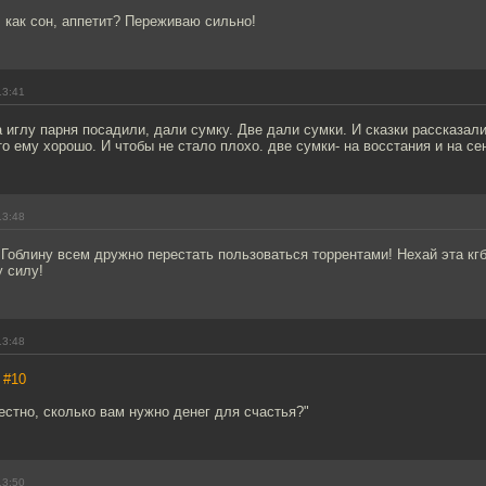
 как сон, аппетит? Переживаю сильно!
13:41
 иглу парня посадили, дали сумку. Две дали сумки. И сказки рассказали
о ему хорошо. И чтобы не стало плохо. две сумки- на восстания и на се
13:48
Гоблину всем дружно перестать пользоваться торрентами! Нехай эта кг
 силу!
13:48
,
#10
естно, сколько вам нужно денег для счастья?"
13:50