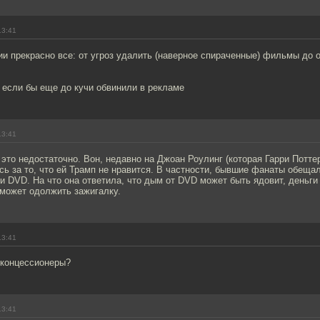
13:41
и прекрасно все: от угроз удалить (наверное спираченные) фильмы до 
 если бы еще до кучи обвинили в рекламе
13:41
это недостаточно. Вон, недавно на Джоан Роулинг (которая Гарри Потте
сь за то, что ей Трамп не нравится. В частности, бывшие фанаты обеща
 и DVD. На что она ответила, что дым от DVD может быть ядовит, деньги
 может одолжить зажигалку.
13:41
 концессионеры?
13:41