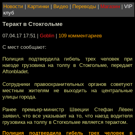
Новости
|
Картинки
|
Видео
|
Переводы
|
Магазин
|
VIP
клуб
Теракт в Стокгольме
07.04.17 17:51
|
Goblin
|
109 комментариев
С мест сообщают:
Полиция подтвердила гибель трех человек при
наезде грузовика на толпу в Стокгольме, передает
Aftonbladet.
Сотрудники правоохранительных органов советуют
местным жителям не выходить на центральные
улицы города.
Ранее премьер-министр Швеции Стефан Лёвен
заявил, что все указывает на то, что наезд водителя
грузовика на толпу в Стогкольме является терактом.
Полиция подтвердила гибель трех человек в