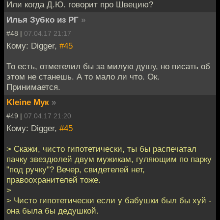
Или когда Д.Ю. говорит про Швецию?
Илья Зубко из РГ
»
#48 |
07.04.17 21:17
Кому: Digger,
#45
То есть, отметелил бы за милую душу, но писать об
этом не станешь. А то мало ли что. Ок.
Принимается.
Kleine Мук
»
#49 |
07.04.17 21:20
Кому: Digger,
#45
> Скажи, чисто гипотетически, ты бы распечатал
пачку звездюлей двум мужикам, гуляющим по парку
"под ручку"? Вечер, свидетелей нет,
правоохранителей тоже.
>
> Чисто гипотетически если у бабушки был бы хуй -
она была бы дедушкой.