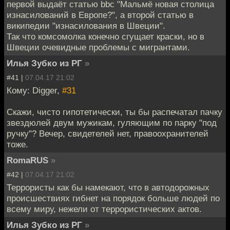
первой выдаёт статью bbc "Мальмё новая столица
изнасилований в Европе?", а второй статью в
википедии "изнасилования в Швеции".
Так что комсомолка конечно сгущает краски, но в
Швеции очевидные проблемы с мигрантами.
Илья Зубко из РГ
»
#41 |
07.04.17 21:02
Кому: Digger,
#31
Скажи, чисто гипотетически, ты бы распечатал пачку
звездюлей двум мужикам, гуляющим по парку "под
ручку"? Вечер, свидетелей нет, правоохранителей
тоже.
RomaRUS
»
#42 |
07.04.17 21:02
Террористы как бы намекают, что в автодорожных
происшествиях гибнет на порядок больше людей по
всему миру, нежели от террористических актов.
Илья Зубко из РГ
»