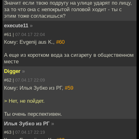
Значит если твою подругу на улице ударят по лицу,
за то что она с непокрытой головой ходит - ты с
этим тоже согласишься?
execute11
»
#61 |
07.04.17 22:04
Кому: Evgenij aus K.,
#60
А еще из коротком вода за сигарету в общественном
месте
Digger
»
#62 |
07.04.17 22:09
Кому: Илья Зубко из РГ,
#59
> Нет, не пойдет.
Ты очень перспективен.
Илья Зубко из РГ
»
#63 |
07.04.17 22:19