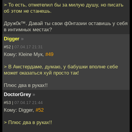
> То есть, отметелил бы за милую душу, но писать
об этом не станешь.
Друж0к™. Давай ты свои ф0нтазии оставишь у себя
в интимных местах?
Digger
»
#52 |
07.04.17 21:31
Кому: Kleine Мук,
#49
> В Амстердаме, думаю, у бабушки вполне себе
может оказаться хуй просто так!
Плюс два в руках!!
DoctorGrey
»
#53 |
07.04.17 21:44
Кому: Digger,
#52
> Плюс два в руках!!