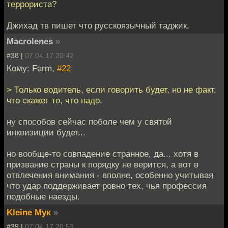
террориста?
Джихад тв пишет что русскоязычный таджик.
Macrolenes
»
#38 |
07.04.17 20:42
Кому: Farm,
#22
> Только водитель, если говорить будет, но не факт,
что скажет то, что надо.
ну способов сейчас поболе чем у святой
инквизиции будет...
но вообще-то совпадение странное, да... хотя в
призвание страны к порядку не верится, а вот в
отвлечения внимания - вполне, особенно учитывая
что удар поддерживает ровно тех, чья профессия
подобные наезды.
Kleine Мук
»
#39 |
07.04.17 20:53