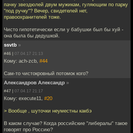
пачку звездюлей двум мужикам, гуляющим по парку
"под ручку"? Вечер, свидетелей нет,
правоохранителей тоже.
Чисто гипотетически если у бабушки был бы хуй -
она была бы дедушкой.
ssvtb
»
#46 |
07.04.17 21:13
Кому: ach-zcb,
#44
Сам-то чистокровный потомок кого?
Александров Александр
»
#47 |
07.04.17 21:17
Кому: execute11,
#20
> Вообще , шуточки неуместны какбэ
В каком случае? Когда российские "либералы" такое
говорят про Россию?