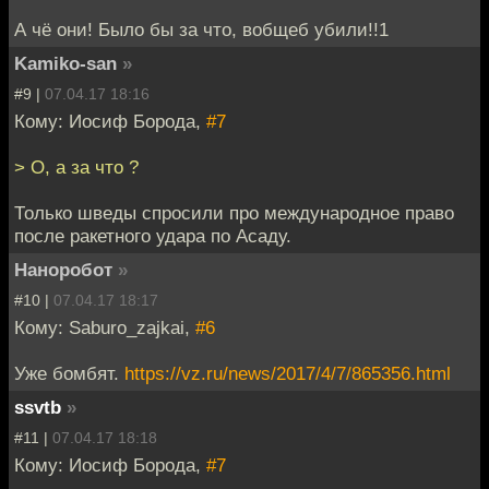
А чё они! Было бы за что, вобщеб убили!!1
Kamiko-san
»
#9 |
07.04.17 18:16
Кому: Иосиф Борода,
#7
> О, а за что ?
Только шведы спросили про международное право
после ракетного удара по Асаду.
Наноробот
»
#10 |
07.04.17 18:17
Кому: Saburo_zajkai,
#6
Уже бомбят.
https://vz.ru/news/2017/4/7/865356.html
ssvtb
»
#11 |
07.04.17 18:18
Кому: Иосиф Борода,
#7