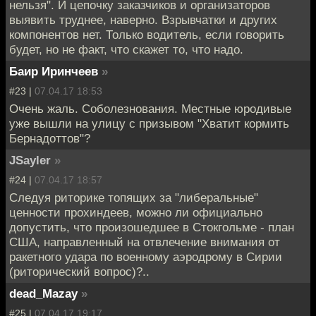
нельзя". И цепочку заказчиков и организаторов
выявить труднее, наверно. Взрывчатки и других
компонентов нет. Только водитель, если говорить
будет, но не факт, что скажет то, что надо.
Баир Иринчеев
»
#23 |
07.04.17 18:53
Очень жаль. Соболезнования. Местные юродивые
уже вышли на улицу с призывом "Хватит кормить
Бернадоттов"?
JSayler
»
#24 |
07.04.17 18:57
Следуя риторике топящих за "либеральные"
ценности прохиндеев, можно ли официально
допустить, что произошедшее в Стокгольме - план
США, направленный на отвлечение внимания от
ракетного удара по военному аэродрому в Сирии
(риторический вопрос)?..
dead_Mazay
»
#25 |
07.04.17 19:17