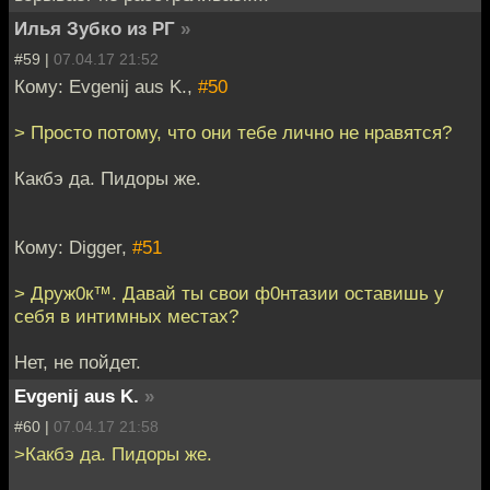
Илья Зубко из РГ
»
#59 |
07.04.17 21:52
Кому: Evgenij aus K.,
#50
> Просто потому, что они тебе лично не нравятся?
Какбэ да. Пидоры же.
Кому: Digger,
#51
> Друж0к™. Давай ты свои ф0нтазии оставишь у
себя в интимных местах?
Нет, не пойдет.
Evgenij aus K.
»
#60 |
07.04.17 21:58
>Какбэ да. Пидоры же.