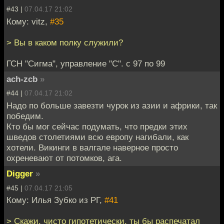
#43 |
07.04.17 21:02
Кому: vitz,
#35
> Вы в каком полку служили?
ГСН "Сигма", управление "С". с 97 по 99
ach-zcb
»
#44 |
07.04.17 21:02
Надо по больше завезти чурок из азии и африки, так
победим.
Кто бы мог сейчас подумать, что предки этих
шведов столетиями всю европу нагибали, как
хотели. Викинги в валгале наверное просто
охреневают от потомков, ага.
Digger
»
#45 |
07.04.17 21:05
Кому: Илья Зубко из РГ,
#41
> Скажи, чисто гипотетически, ты бы распечатал