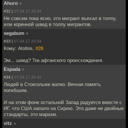
Ahuro
»
#32 |
07.04.17 20:34
Не совсем пока ясно, это мигрант въехал в толпу,
или коренной швед в толпу мигрантов.
segabum
»
#33 |
07.04.17 20:34
Кому: Atollos,
#28
Эм... швед? Ток афганского происхождения.
Espada
»
#34 |
07.04.17 20:42
Людей в Стокгольме жалко. Вечная память
погибшим.
И на этом фоне остальной Запад радуется вместе с
ИГ, что США напало на Сирию. Это даже не двойные
стандарты, это маразм.
vitz
»