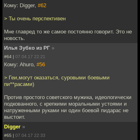
Кому: Digger,
#62
> Ты очень перспективен
Мне главред то же самое постоянно говорит. Это не
новость.
Илья Зубко из РГ
»
#64 |
07.04.17 22:21
Кому: Ahuro,
#56
> Геи,могут оказаться, суровыми боевыми
пи**расами)
Против простого советского мужика, идеологически
подкованного, с крепкими моральными устоями и
натруженными руками ни один боевой пидарас не
выстоит.
Digger
»
#65 |
07.04.17 22:33