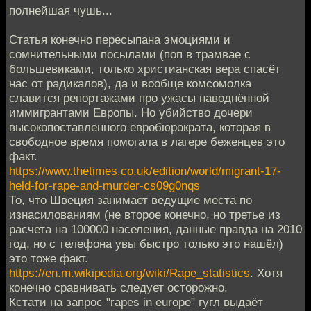
полнейшая чушь...
Статья конечно пересыпана эмоциями и
сомнительными посылами (поп в трамвае с
большевиками, только христианская вера спасёт
нас от радикалов), да и вообще комсомолка
славится репортажами про ужасы наводнённой
иммигрантами Европы. Но убийство дочери
высокопоставленного евробюрократа, которая в
свободное время помогала в лагере беженцев это
факт.
https://www.thetimes.co.uk/edition/world/migrant-17-
held-for-rape-and-murder-cs09g0nqs
То, что Швеция занимает ведущие места по
изнасилованиям (не второе конечно, но третье из
расчета на 100000 населения, данные правда на 2010
год, но с телефона увы быстро только это нашёл)
это тоже факт.
https://en.m.wikipedia.org/wiki/Rape_statistics
. Хотя
конечно сравнивать следует осторожно.
Кстати на запрос "rapes in europe" гугл выдаёт