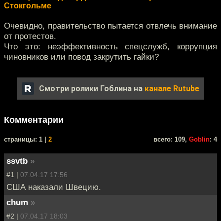
Стокгольме
Очевидно, правительство пытается отвлечь внимание
от протестов.
Что это: неэффективность спецслужб, коррупция
чиновников или повод закрутить гайки?
Смотри ролики Гоблина на
канале Rutube
Комментарии
cтраницы: 1 |
2
всего: 109,
Goblin
: 4
ssvtb
»
#1 |
07.04.17 17:56
США наказали Швецию.
chum
»
#2 |
07.04.17 18:03