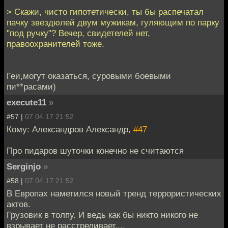
> Скажи, чисто гипотетически, ты бы распечатал
пачку звездюлей двум мужикам, гуляющим по парку
"под ручку"? Вечер, свидетелей нет,
правоохранителей тоже.
Геи,могут оказаться, суровыми боевыми
пи**расами)
execute11
»
#57 |
07.04.17 21:52
Кому: Александров Александр,
#47
Про пидаров шуточки конечно не считаются
Serginjo
»
#58 |
07.04.17 21:52
В Европах наметился новый тренд террористических
актов.
Грузовик в толпу. И ведь как бы никто никого не
взрывает не расстреливает....