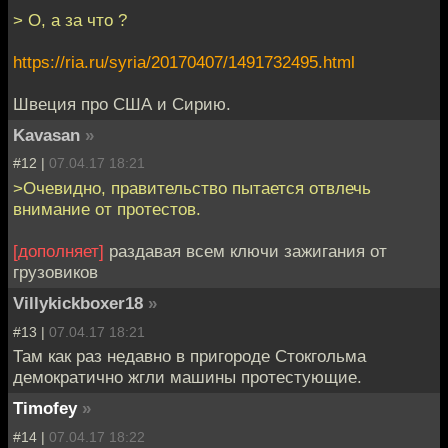
> О, а за что ?
https://ria.ru/syria/20170407/1491732495.html
Швеция про США и Сирию.
Kavasan
»
#12 |
07.04.17 18:21
>Очевидно, правительство пытается отвлечь
внимание от протестов.
[дополняет]
раздавая всем ключи зажигания от
грузовиков
Villykickboxer18
»
#13 |
07.04.17 18:21
Там как раз недавно в пригороде Стокгольма
демократично жгли машины протестующие.
Timofey
»
#14 |
07.04.17 18:22