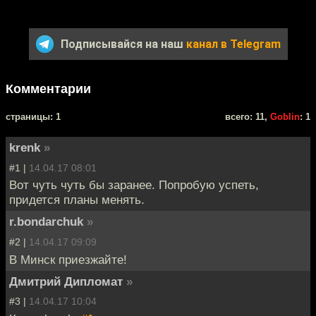
Подписывайся на наш
канал в Telegram
Комментарии
cтраницы: 1
всего: 11,
Goblin
: 1
krenk
»
#1 |
14.04.17 08:01
Вот чуть чуть бы заранее. Попробую успеть,
придется планы менять.
r.bondarchuk
»
#2 |
14.04.17 09:09
В Минск приезжайте!
Дмитрий Дипломат
»
#3 |
14.04.17 10:04