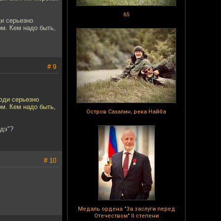
65
ди серьезно
м. Кем надо быть,
# 9
юди серьезно
м. Кем надо быть,
Остров Сахалин, река Найба
едэ"?
# 10
Медаль ордена "За заслуги перед
Отечеством" II степени