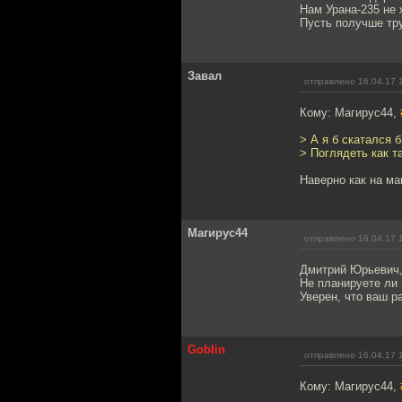
Нам Урана-235 не 
Пусть получше тру
Завал
отправлено 16.04.17 
Кому: Магирус44,
> А я б скатался 
> Поглядеть как та
Наверно как на ма
Магирус44
отправлено 16.04.17 
Дмитрий Юрьевич, 
Не планируете ли
Уверен, что ваш р
Goblin
отправлено 16.04.17 
Кому: Магирус44,