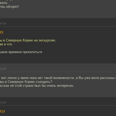
жаль:
пы обгорят!
16:18
#3
бы в Северную Корею на экскурсию.
м и что.
шине времени прокатиться.
16:18
вот лично у меня пока нет такой возможности, а Вы уже вели рассказы 
 вы в Северную Корею съездить?
ассказ об этой стране был бы очень интересен.
16:19
#14