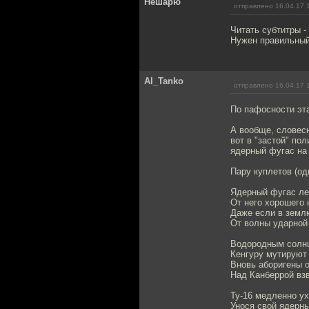
Нешарю
отправлено 16.04.17 
Читать субтитры -
Нужен правильный
Al_Tanko
отправлено 16.04.17 
По пафосности эта
А вообще, словесн
вот в "застой" по
ядерный фугас на 
Пару куплетов (оди
Ядерный фугас лет
От него хорошего 
Даже если в земл
От волны ударной 
Водородным солнц
Кенгуру мyтиpyют 
Вновь аборигены о
Над Канберрой вз
Ту-16 медленно ух
Унося свой ядерн