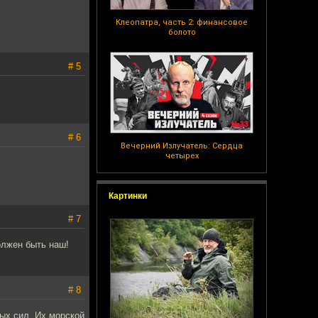
Клеопатра, часть 2: финансовое
болото
# 5
# 6
Вечерний Излучатель: Сердца
четырех
Картинки
# 7
олжен быть наш!
# 8
ых сил. Их морской