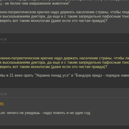
 - не более чем извразенное животное".
енно-патриотическом крючке надо держать население страны, чтобы лю
м высказываниям диктора, да еще и с таким запредельно пафосным тоно
 верить вот таким монологам (даже если это чистая правда)?
16:18
военно-патриотическом крючке надо держать население страны, чтобы л
м высказываниям диктора, да еще и с таким запредельно пафосным тоно
 верить вот таким монологам (даже если это чистая правда)?
обы в 21 веке орать "Украина понад усэ" и "Бандэра придэ - порядок нав
16:18
#3
зя: ничего не увидишь - надо пожить и не один год.