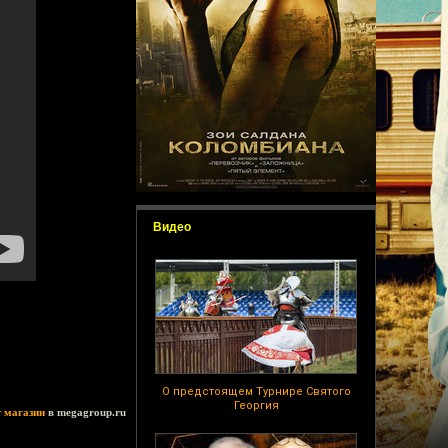
Видео
О предстоящем Турнире Святого
Георгия
т магазин
в megagroup.ru