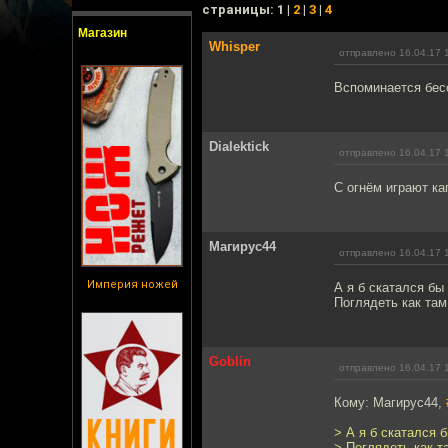
cтраницы: 1 |
2
|
3
|
4
Магазин
Whisper
отправлено 16.04.17 
Вспоминается бе
Dialektick
отправлено 16.04.17 
С огнём играют ка
Магирус44
отправлено 16.04.17 
Империя ножей
А я б скатался бы
Поглядеть как там 
Goblin
отправлено 16.04.17 
Кому: Магирус44,
> А я б скатался 
> Поглядеть как та