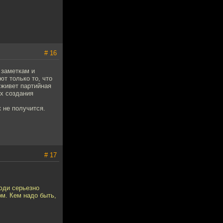
# 16
 заметкам и
ют только то, что
 живет партийная
ях создания
к не получится.
# 17
юди серьезно
м. Кем надо быть,