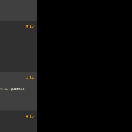
# 13
# 14
из-за границы.
# 15