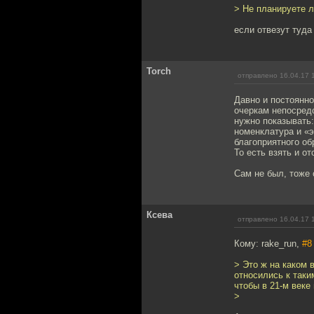
> Не планируете 
если отвезут туда
Torch
отправлено 16.04.17 
Давно и постоянно
очеркам непосредс
нужно показывать:
номенклатура и «э
благоприятного об
То есть взять и о
Сам не был, тоже 
Ксева
отправлено 16.04.17 
Кому: rake_run,
#8
> Это ж на каком 
относились к таки
чтобы в 21-м веке
>