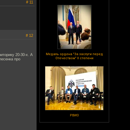
# 11
# 12
Медаль ордена "За заслуги перед
иторику 20-30-х. А
Отечеством" II степени
песенка про
РВИО