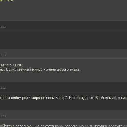
16:17
16:17
ездил в КНДР.
ам. Единственный минус - очень дорого ехать.
16:17
троим войну ради мира во всем мире!". Как всегда, чтобы был мир, он д
16:17
 действия перед мощью пэктусанских революционных могучих вооруженн