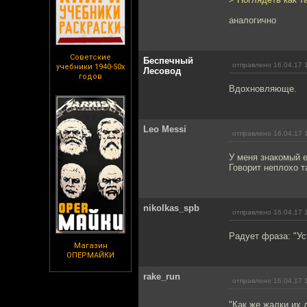
аналогично
Советские
Беспечный
отправлено 16.04.17 
учебники 1940-50х
Лесовод
годов
Вдохновляюще.
Leo Messi
отправлено 16.04.17 
У меня знакомый 
Говорит неплохо т
nikolkas_spb
отправлено 16.04.17 
Радует фраза: "Ус
Магазин
ОПЕРМАЙКИ
rake_run
отправлено 16.04.17 
"Как же жалки их