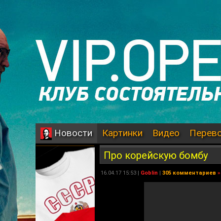
Картинки
Видео
Перев
Новости
Про корейскую бомбу
16.04.17 15:53 |
Goblin
|
305 комментариев
»