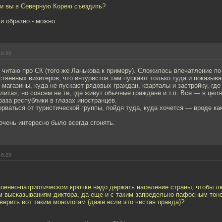
ли вы в Северную Корею съездить?
 и обратно - можно
16:20
 читаю про СК (того же Ланькова к примеру). Сложилось впечатление по
твенных визитеров, что интуристов там пускают только туда и показыва
 магазины, куда не пускают рядовых граждан, кварталы и застройку, где
лита», но совсем не те, где живут обычные граждане и т.п. Все — в цел
раза республики в глазах иностранцев.
торваться от туристической группы, пойдя туда, куда хочется — вроде ка
очень интересно было всегда сгонять.
16:20
военно-патриотическом крючке надо держать население страны, чтобы л
м высказываниям диктора, да еще и с таким запредельно пафосным тоно
 верить вот таким монологам (даже если это чистая правда)?