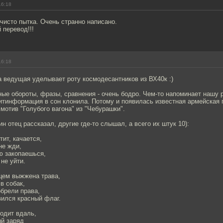
16:18
 чисто пытка. Очень странно написано.
 перевод!!!
16:18
 ведущая уделывает роту космодесантников из ВХ40к :)
ые обороты, фразы, сравнения - очень бодро. Чем-то напоминает нашу р
литинформация в сон клонила. Потому и появилась известная армейская 
мотив "Голубого вагона" из "Чебурашки".
н отец рассказал, другие где-то слышал, а всего их штук 10):
ит, качается,
не жди,
ю закопаешься,
не уйти.
ем выжжена трава,
в собак,
брели права,
вился красный флаг.
одит вдаль,
ый заряд