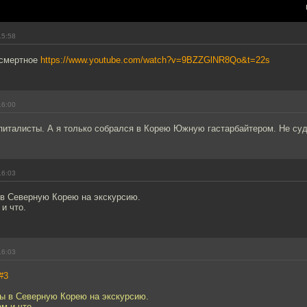
15:58
ссмертное
https://www.youtube.com/watch?v=9BZZGlNR8Qo&t=22s
16:00
питалисты. А я только собрался в Корею Южную гастарбайтером. Не суд
16:03
 в Северную Корею на экскурсию.
и что.
16:03
#3
бы в Северную Корею на экскурсию.
м и что.