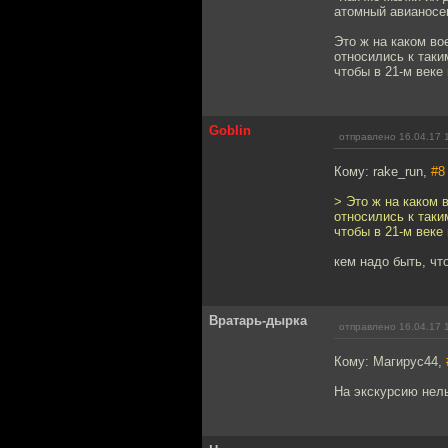
атомный авианосец
Это ж на каком во
относились к таки
чтобы в 21-м веке
Goblin
отправлено 16.04.17 
Кому: rake_run,
#8
> Это ж на каком 
относились к таки
чтобы в 21-м веке
кем надо быть, чт
Вратарь-дырка
отправлено 16.04.17 
Кому: Магирус44,
На экскурсию нель