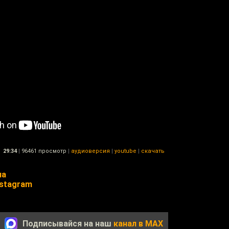
29:34
|
96461 просмотр
|
аудиоверсия
|
youtube
|
скачать
на
nstagram
Подписывайся на наш
канал в MAX