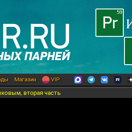
оды
Магазин
VIP
чковым, вторая часть