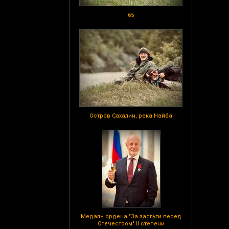
65
Остров Сахалин, река Найба
Медаль ордена "За заслуги перед
Отечеством" II степени