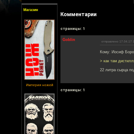
Магазин
Комментарии
cтраницы: 1
Goblin
отправлено 17.04.17 
Кому: Иосиф Бор
> как там дистилл
22 литра сырца по
Империя ножей
cтраницы: 1