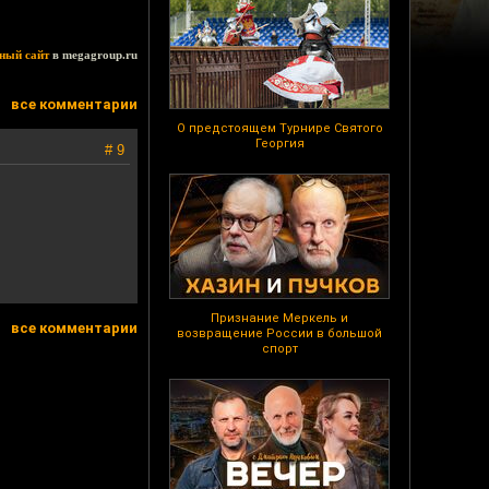
ный сайт
в megagroup.ru
все комментарии
О предстоящем Турнире Святого
Георгия
# 9
Признание Меркель и
все комментарии
возвращение России в большой
спорт