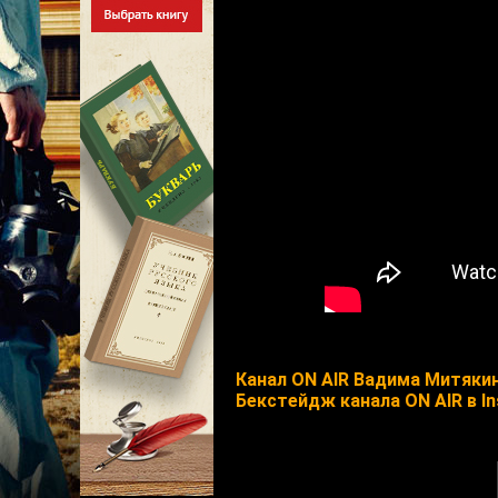
Канал ON AIR Вадима Митяки
Бекстейдж канала ON AIR в I