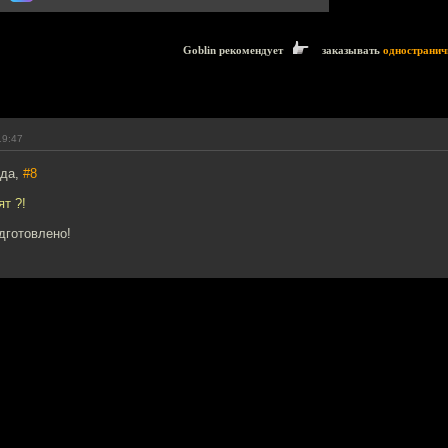
Goblin рекомендует
заказывать
одностранич
19:47
ода,
#8
ят ?!
дготовлено!