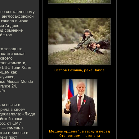
65
сно составленному
с англосаксонской
 канала в июне
лам Андрея
од сомнение
Об этом
го западные
 политическая
своего
езависимости,
р BBC Тони Холл,
Остров Сахалин, река Найба
ущем как
 лучшее,
nce Médias Monde
rance 24,
чёт
ои связи с
орила в своём
 добавляла: «Люди
йской точки
прос от СМИ,
о — камень в
Медаль ордена "За заслуги перед
тия в Косове в
Отечеством" II степени
мент пост