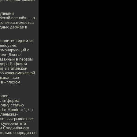
рупными
бской весной» — в
ые вмешательства
адных держав в
является одним из
енесуэле.
гармонирующий с
теля Джона
казанный в первом
идера Рафаэля
тв в Латинской
 об «экономической
адывая всю
о в «плохом
олее
 платформа
 одну статью
 Le Monde и 1,7 в
аленьким»
ьше выигрывает не
 суверенитета
ти Соединённого
ительно опередив по