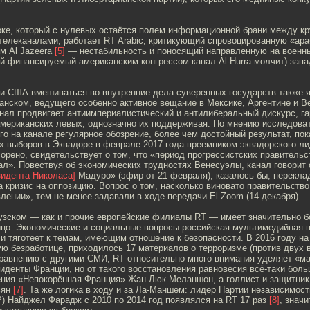
ке, который с нулевых остаётся полем информационной брани между к
елеканалами, работает RT Arabic, критикующий спровоцированную «ара
м Al Jazeera
[5]
— нестабильность и поносящий направленную на военн
ой финансируемый американским конгрессом канал Al-Hurra молчит) зап
ти США вмешиваться во внутренние дела суверенных государств также 
анском, ведущего особенно активное вещание в Мексике, Аргентине и В
нал продвигает антиимпериалистический и антилиберальный дискурс, 
американских левых, однозначно их поддерживая. По мнению исследова
о на канале регулярное обозрение, более чем достойный результат, по
их выборов в Эквадоре в феврале 2017 года преемником эквадорского л
рено, свидетельствует о том, что «период прогрессистских правительс
л». Повествуя об экономических трудностях Венесуэлы, канал говорит
зидента Николаса]
Мадуро» (эфир от 21 февраля), казалось бы, перекл
а кризис на оппозицию. Вопрос о том, насколько виновато правительств
ении», тем не менее задавали в ходе передачи El Zoom (14 декабря).
узском — как и прочие европейские филиалы RT — имеет значительно б
ицо. Экономические и социальные вопросы российская мультимедийная
 и тяготеет к темам, имеющим отношение к безопасности. В 2016 году на
ю безработице, приходилось 17 материалов о терроризме (против двух в
сравнению с другими СМИ, RT относительно много внимания уделяет «м
иденты Франции, но от такого восстановления равновесия всё-таки бол
ения «Непокорённая Франция» Жан-Люк Меланшон, а голлист и защитник
ьян
[7]
. Та же логика в ходу и за Ла-Маншем: лидер Партии независимос
P) Найджел Фарадж с 2010 по 2014 год появлялся на RT 17 раз
[8]
, знач