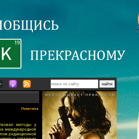
Политика
ствовал методы у
 на международной
налом редакционной
ошению к западным