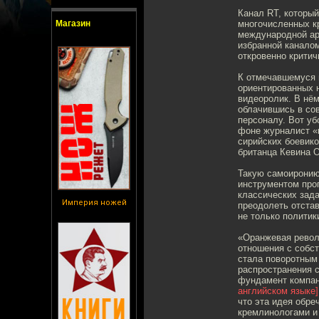
Канал RT, который
Магазин
многочисленных к
международной ар
избранной каналом
откровенно крити
К отмечавшемуся в
ориентированных 
видеоролик. В нём
облачившись в со
персоналу. Вот уб
фоне журналист «н
сирийских боевико
британца Кевина 
Такую самоиронию
инструментом про
классических зад
Империя ножей
преодолеть отста
не только политик
«Оранжевая револ
отношения с собс
стала поворотным
распространения 
фундамент компан
английском языке]
что эта идея обр
кремлинологами и 