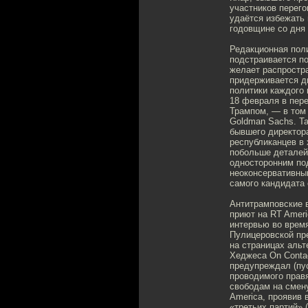
участников перего
удаётся избежать 
годовщине со дня
Редакционная поли
подстраивается п
желает распростра
придерживается ди
политики каждого 
18 февраля в пер
Трампом, — в том 
Goldman Sachs. Та
бывшего директор
республиканцев в
побольше деталей:
односторонним по
неоконсервативны
самого кандидата 
Антитрамповские 
приют на RT Amer
интервью во врем
Пулицеровской пр
на страницах альт
Хеджеса On Conta
предупреждал (пус
проводимого прав
свободам на смену
America, проявив 
«третьих партий» 