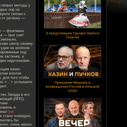
мствовал методы у
орых пор на
вропе связан с
и от региона —
y) — флагмана
О предстоящем Турнире Святого
ва — был снят
Георгия
Симоньян,
оскве смотр своему
тудии на зелёном
кированные под
м застенке, а
удии наручниками…
ающим канал
елом вполне
, для того чтобы
олос <…> услышали
Признание Меркель и
дент.
возвращение России в большой
спорт
тво Запада в его
изаций (НПО),
лане
 камень в
канал
[на
е стало очевидно,
ичилась бы
ечно, очень мало»