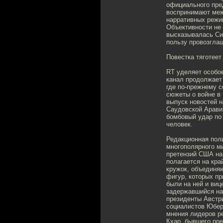
официального пре
воспринимают меж
нарративных режи
Объективности не 
высказывалась Сим
пользу провозгла
Повестка тяготеет
RT уделяет особо
канал продолжает 
где по-прежнему 
сюжеты о войне в 
выпуск новостей н
Саудовской Арави
бомбовый удар по 
человек.
Редакционная пол
многополярного ми
претензий США на 
полагается на кра
кружок, объединя
фигур, которых пр
были на ней и виц
задержавшийся на
президенты Австр
социалистов Юбер
мнения лидеров р
Кхар, бывшего пре