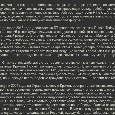
 обвиняют в том, что он является инструментом в руках Кремля, позаи
руглосуточных новостных каналов, конкурирующих между собой с некот
ене, — и перенял их недостатки. Быстрый рост аудитории RT в США и Е
 редакционной политикой, которая — пусть и варьируется в зависимост
чна по отношению к западным политическим фигурам.
 декабре 2015 года десятилетию RT (ранее известного как Russia Toda
на внешний рынок аудиовизуальных продуктов российского правительст
 главный редактор этого круглосуточного новостного канала Маргарита 
ветскую униформу, устраивала в головном офисе на улице Боровой в М
орщица Люба, которая «получает приказы напрямую из Кремля»; вот в с
а месте событий» читает текст на арабском с телесуфлёра, пока замас
в статисты стреляют холостыми; вот ведущие-экспаты прозябают в сыро
Оуэна — тоже сотрудника канала — приковывают к рабочему месту в ст
 RT применил, дабы дать ответ своим многочисленным критикам, счит
паганды Кремля. По случаю годовщины Владимир Путин напомнил о в ц
ачах этого транснационального СМИ, десять лет предпринимавшего меры
вание России в области «публичной дипломатии». «Важно, чтобы наш г
и, но и, прежде всего, рядовые граждане других стран», — заявил прези
юция» 2004 года на Украине, которую Кремль воспринял как вмешательс
твенными соседями посредством подставных неправительственных орган
 моментом для внешней политики России, осознавшей свои слабости в п
своего влияния в мире. Уже в следующем году Москва заложила первый
ии Russia Today. «Изначально идея заключалась в том, чтобы создать 
, который сосредотачивался бы исключительно на России. Однако вскор
ечена на провал, — вспоминает Симоньян. — Если наша аудитория огран
специалистами, следящими за Россией, народу бы тогда набралось, кон