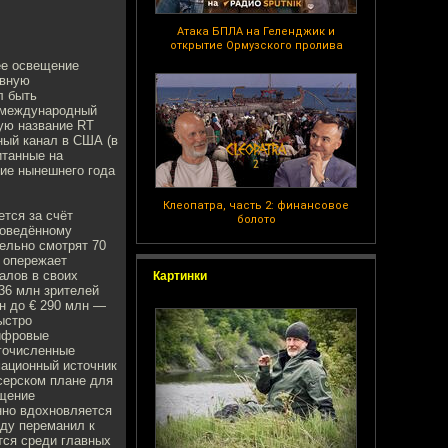
Атака БПЛА на Геленджик и
открытие Ормузского пролива
нее освещение
ивную
л быть
а международный
щую название RT
ный канал в США (в
итанные на
ние нынешнего года
Клеопатра, часть 2: финансовое
ется за счёт
болото
роведённому
дельно смотрят 70
о опережает
алов в своих
Картинки
36 млн зрителей
лн до € 290 млн —
ыстро
цифровые
огочисленные
мационный источник
серском плане для
ещение
енно вдохновляется
году переманил к
тся среди главных