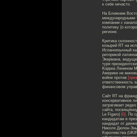
к себе нечасто.
На Ближнем Восто
международными т
компании с канало
политику (о котор
регионе.
Критика склоннос
козырей RT на исп
Испаноязычный ка
риторикой латино
Экермана, ведущег
туре президентск
Корреа Ленином Мо
Америке не минова
войне против
[пре
ответственность з
финансовом управл
Сайт RT на франц
консервативное л
затрагивает редко
сайта, посвящённу
Le Figaro)
[6]
. По 
кандидатам в през
кандидат от движ
Николя Дюпон-Эн
Королевства (UKI