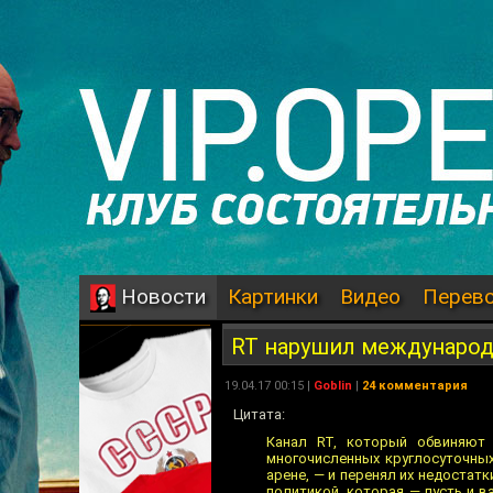
Картинки
Видео
Перев
Новости
RT нарушил междунаро
19.04.17 00:15 |
Goblin
|
24 комментария
Цитата:
Канал RT, который обвиняют 
многочисленных круглосуточны
арене, — и перенял их недостат
политикой, которая — пусть и 