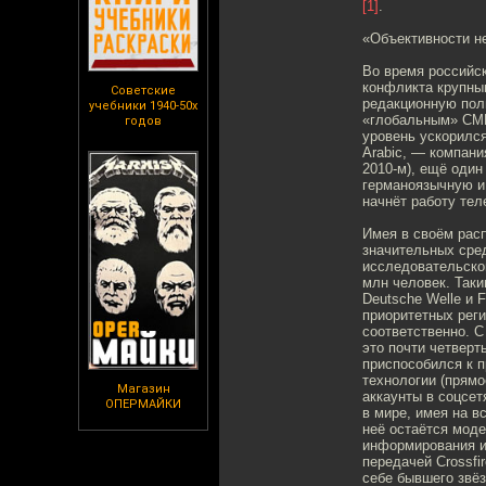
[1]
.
«Объективности н
Во время российск
конфликта крупны
Советские
редакционную пол
учебники 1940-50х
«глобальным» СМИ
годов
уровень ускорился
Arabic, — компани
2010-м), ещё один
германоязычную и 
начнёт работу тел
Имея в своём расп
значительных сред
исследовательской
млн человек. Таки
Deutsche Welle и 
приоритетных реги
соответственно. С
это почти четвер
приспособился к 
технологии (прямо
Магазин
аккаунты в соцсет
ОПЕРМАЙКИ
в мире, имея на в
неё остаётся мод
информирования и 
передачей Crossfir
себе бывшего звёз