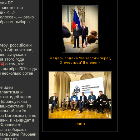
тели RT
т множество
тий? <…>
голосов», — резко
образом выбор в
еру, российский
у в Афганистане,
рно выпускает
Медаль ордена "За заслуги перед
я этого года
Отечеством" II степени
[4]
о том, что
 октябре 2016 года
ы несколько сотен
ие идеи
тлантизма и
этих идей канал
e (французский
пацифистами. Из
вильный котёл:
а Вагенкнехт, и не
инн, и кандидат в
РВИО
 Франции от
даче собирают
тана Хины Раббани
одного из