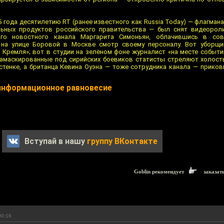
 года десятилетию RT (ранее известного как Russia Today) — флагма
ьных продуктов российского правительства — был снят видеороли
ого новостного канала Маргарита Симоньян, облачившись в сов
 на улице Боровой в Москве смотр своему персоналу. Вот уборщи
 Кремля»; вот в студии на зелёном фоне журналист «на месте событий
замаскированные под сирийских боевиков статисты стреляют холост
тенке, а британца Кевина Оуэна — тоже сотрудника канала — прико
информационное равновесие
Вступай в нашу
группу ВКонтакте
Goblin рекомендует
заказат
00:16