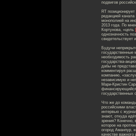
подвигов российс
RT позиционирует
редакцией канала 
монополией на ин
2013 года. По мн
Кортунова, «цель
однозначность поз
свидетельствует и
Будучи неприкрыт
государственные 
необходимость ра
государства-акцио
дабы не представ
комментируя расш
компанию, «заслу
независимую и не
Мари-Кристин Сара
финансирующийся к
государственных 
Что же до команды
российскими власт
интервью с журнал
знают, откуда ид
зрения? Конечно, 
которое на протяж
огород Аманпур, к
качестве важного