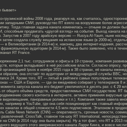
е бывает»
о-грузинской войны 2008 года, реагируя на, как считалось, односторон
ми западными СМИ, руководство RT взяло на вооружение более агресс
итику. Тогда главная задача канала изменилась — отныне он должен бы
, способным продвигать «другой взгляд» на события. Выход канала н
. Запустив в 2007 году арабскую версию — Rusiya Al-Yaum, ныне нося
я затем создала службу вещания на испанском языке (в 2009-м), отдель
 — в Великобритании (в 2014-м) и, наконец, два интернет-издания, рассч
франкоязычную аудитории (в 2014-м). Также было заявлено, что в тече
еканал RT France.
оряжении 2,1 тыс. сотрудников и офисы в 19 странах, компания развива
ств, которые вкладывают в неё российские власти. Согласно опросу, п
 организацией Ipsos в ноябре 2015 года в 38 странах, её каналы ежене
м образом, она отстаёт по аудитории от международной службы BBC, н
France 24. Кроме того, RT — пятый в рейтинге самых популярных телекан
онах — США и Европе, — где он ежедневно собирает у телеэкранов 8 и 
 момента запуска канала его бюджет увеличился в десять раз: с € 29 м
ть от общего объёма средств, предоставляемых СМИ государством. RT б
продвижению своего контента в интернете, активно применяя вирусные 
е видеовещание, панорамные ролики и т.п.). Компания также завела мн
ях, например в YouTube, где она себя позиционирует как главный инфор
сех каналах в общей сложности 4,5 млн подписчиков. Эталоном в продю
ель Cable News Network (CNN) — оперативность, срочные новости, совм
развлечений. CrossTalk, главное ток-шоу RT International, непосредств
e на CNN (в 2014 году она была закрыта). Ну а тот факт, что RT в 2013 
дного ведущего этого американского канала Ларри Кинга, и вовсе числи