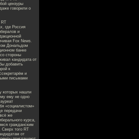
убой цензуры
даже говорили о
. RT
х, где Россия
ибералов и
едакционной
нчивая Fox News.
нтом Дональдом
иционном банке
 со стороны
живал кандидата от
бы добавить
рой к
ссекретарём и
нными письмами
у которых нашли
ему ему не одно
лауреат
ебя «социалистом»
де передачи
всё же
иберального курса,
имся гражданским
 Сверх того RT
андидатам от
куренты приглашают