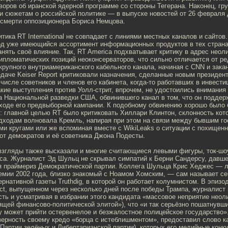
воров об иранской ядерной программе со стороны Тегерана. Наконец, гр
и сюжетам о российской политике — в выпуске новостей от 26 февраля 
 смерти оппозиционера Бориса Немцова.
тика RT International не совпадает с линиями местных каналов и сайтов
од уже имеющийся ассортимент информационных продуктов в тех страна
нять своё влияние. Так, RT America подхватывает критику в адрес неол
пломатических позиций неоконсерваторов, что сильно отличается от р
крупного внутриамериканского кабельного канала, начиная с CNN и зака
едаче Keiser Report критиковали назначения, сделанные новым президе
числе советников и членов его кабинета, когда-то работавших в инвест
кие выступления против Уолл-стрит, впрочем, не удостоились внимания
а Национальной разведки США, обвинившего канал в том, что он поддер
 ходе его предвыборной кампании. К подобному обвинению хорошо было 
 главной целью RT было критиковать Хиллари Клинтон, склонность кото
дходам волновала Кремль, напирая при этом на связи между бывшим го
ми кругами или же вспоминая вместе с WikiLeaks о ситуации с похище
от демократов и её советника Джона Подесты.
взгляды также высказали и многие считающиеся левыми фигуры, ток-шо
ica. Журналист Эд Шульц не скрывал симпатий к Берни Сандерсу, давш
я праймериз Демократической партии. Коллега Шульца Крис Хеджес — 
емии 2002 года, близко знакомый с Ноамом Хомским, — сам называет с
ернативной газеты Truthdig, в которой он работает колумнистом. В эпизо
ct, выпущенном через несколько дней после победы Трампа, журналист 
ть и усматривая в избрании этого кандидата «массовое неприятие неол
ящей финансово-политической элитой»), что «и так серьёзно пошатнувш
 может прийти остервенелое и безжалостное полицейское государство».
верность своему кредо «борца с истеблишментом», предоставил слово к
(Партии зелёных и Либертарианской партии), которых его медийные кон