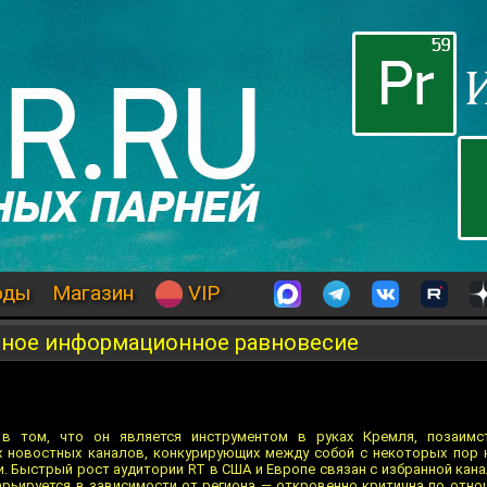
оды
Магазин
VIP
дное информационное равновесие
в том, что он является инструментом в руках Кремля, позаим
х новостных каналов, конкурирующих между собой с некоторых пор
ки. Быстрый рост аудитории RT в США и Европе связан с избранной ка
варьируется в зависимости от региона — откровенно критична по отн