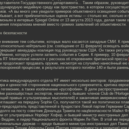
дставителя Государственного департамента… Таким образом, руководи
дународную медийную среду как пространство, в котором сосуществуе
мов. «А вы много уже увидели примеров объективного освещения собы
бывает, а вот приблизительных оценок истины — столько же, сколько и 
оньян в интервью Spiegel Online от 13 августа 2013 года, делая таким 
шения плюрализма мнений вместо громких заявлений об объективности.
 к безопасности
е внимание тем событиям, которых мало касаются западные СМИ. К прим
относительно нейтрально (см. сообщение от 11 февраля) освещать войн
совершает авиаудары коалиция под руководством США. Он также регуля
Йемене, которую успели затмить события в Сирии. К примеру, 10 феврал
а RT International начался с рассказа об откровениях британской прессы
и продолжают продавать оружие, несмотря на случайно нанесённый ею в
похоронной процессии, в результате которого погибли 140 и были ранен
итика международного отдела RT имеет несколько векторов: продвижен
ра и ценностей сторонников национального суверенитета, критика евроа
гегемонию, а также изобличение «русофобии». В деле распространения 
йне разношёрстных экспертов, начиная c бывших членов Club de l'Horlog
ющий правых и ультраправых мыслителей) и заканчивая американскими 
иглашают на передачу Sophie Co, получается такой же политически пла
е-председатель представленной в бундестаге Левой партии Германии Сар
долго на посту советник Дональда Трампа по нацбезопасности Майкл Фл
ии от ультраправых Норберт Хофер, и бывший министр иностранных дел
 Ведрин, и лидер Национального фронта Марин Ле Пен. В этой же пере
егиональных держав — вроде бывшего министра иностранных дел Пакис
зидента Турции Абдуллы Гюля (Партия справедливости и развития) или 