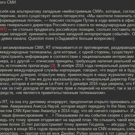
кого СМИ.
 себя как альтернативу западным «мейнстримным СМИ», которых, согла
перечню, всего существует около пятидесяти. «Мы захотели покончить 
формационные потоки», — пояснял господин Путин в ходе визита в офис
ению генерального директора Российского совета по международным де
[RT]
— не столько продвигать российскую позицию, сколько поставить п
иции западной, принизить значение западной интерпретации событий». 
 девиз канала: Question more («Задавайте больше вопросов»).
о ангажированным СМИ, RT отмахивается от противоречия, раздирающе
международные телеканалы, для которых, с одной стороны, существует
спространять информацию в соответствии с национальными интересами 
нера, а с другой — этические принципы, требующие наличия реальной н
ать источником пропаганды
[3]
. В ноябре 2016 года генеральный директо
ирение международной службы корпорации, говорил, что видит её в буд
живающую доверия, открытую миру, привносящую в нашу журналистику
предвзятую». В том же духе высказывалась и генеральный директор Fra
госс, которая в интервью Le Point от 5 декабря 2016 года уверяла, что F
ак за счёт доходов от авторских прав и лицензий на контент, так и за с
средств, «не является правительственным телеканалом».
 RT, та она эту дилемму игнорирует, предпочитая открыто признавать св
ями. Американка Анисса Науэй, которая ведёт передачу In the Now, гов
истом CNN Кристиан Аманпур в 2014 году, что ей «нечего скрывать». И
ёт наше финансирование. <…> Показываем ли мы события скорее с росси
ведь эту точку зрения отодвигают на задний план. Но слышать такой во
ении более 15 лет распространяет точку зрения Госдепа, — абсурд». Эт
оторую в конце 90-х годов прошлого века позвали на CNN освещать собы
 репортёра, — притом что её муж Джеймс Рубин занимал в тот самый мо