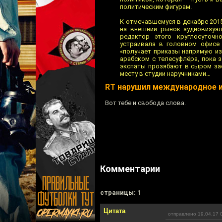
политическим фигурам.
К отмечавшемуся в декабре 2015
на внешний рынок аудиовизуал
редактор этого круглосуточн
устраивала в головном офисе
«получает приказы напрямую из
арабском с телесуфлёра, пока 
экспаты прозябают в сыром зас
месту в студии наручниками…
RT нарушил международное 
Вот тебе и свобода слова.
Комментарии
cтраницы: 1
Цитата
отправлено 19.04.17 