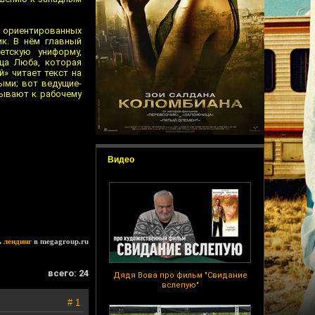
на ориентированных
к. В нём главный
етскую униформу,
ца Люба, которая
» читает текст на
ыми; вот ведущие-
вывают к рабочему
Видео
ь
лендинг
в megagroup.ru
всего: 24
Дядя Вова про фильм "Свидание
вслепую"
# 1