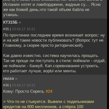
Испании хотят и ламборджини, жадные су.. . Ясно
же как божий день,что такой объем бабла не
утаишь.
КТ315Б
»
#35 |
19.04.17 10:21
По прочтении последнее время возникает вопрос: ну
и на кой такие новости публиковать? (Вопрос тут не
Главному, а скорее просто риторический).
Как давно известно, система научилась прощать.
Так не проще ли поступать в стиле: поймали - отдай,
не поймали - банкуй. Кап.соревнование устроить,
кто работает лучше, ворЫ или менты.
rezzo
»
#36 |
19.04.17 10:21
Кому: Просто Серега,
#24
> Что-то не стыкуется. Вывели с подельниками
кредитов на 800 миллионов, а спёрла 100