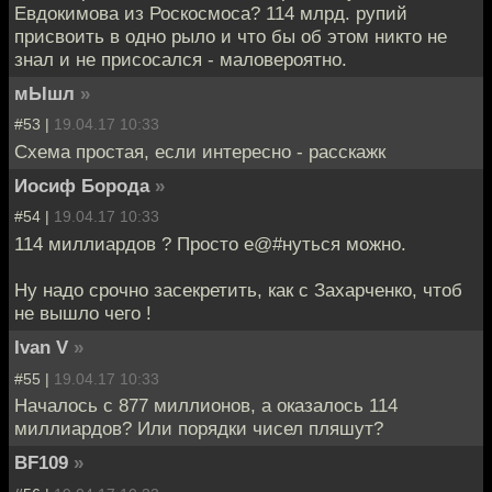
Евдокимова из Роскосмоса? 114 млрд. рупий
присвоить в одно рыло и что бы об этом никто не
знал и не присосался - маловероятно.
мЫшл
»
#53 |
19.04.17 10:33
Схема простая, если интересно - расскажк
Иосиф Борода
»
#54 |
19.04.17 10:33
114 миллиардов ? Просто е@#нуться можно.
Ну надо срочно засекретить, как с Захарченко, чтоб
не вышло чего !
Ivan V
»
#55 |
19.04.17 10:33
Началось с 877 миллионов, а оказалось 114
миллиардов? Или порядки чисел пляшут?
BF109
»