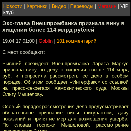
Новости
|
Картинки
|
Видео
|
Переводы
|
Магазин
|
VIP
клуб
Экс-глава Внешпромбанка признала вину в
хищении более 114 млрд рублей
19.04.17 01:00
|
Goblin
|
101 комментарий
С мест сообщают:
Бывший президент Внешпромбанка Лариса Маркус
признала вину по делу о хищении свыше 114 млрд
руб. и попросила рассмотреть ее дело в особом
порядке. Об этом сообщает «Интерфакс» со ссылкой
на пресс-секретаря Хамовнического суда Москвы
Ольгу Мышелову.
Особый порядок рассмотрения дела предусматривает
обязательное признание вины фигурантом, дачу
показаний и принятие мер для возмещения ущерба.
По словам госпожи Мышеловой, рассмотрение
назначено на 2 мая.