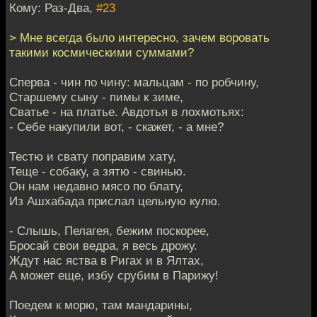
Кому: Раз-Два,
#23
> Мне всегда было интересно, зачем воровать
такими космическими суммами?
Сперва - чин по чину: мальцам - по робчину,
Старшему сыну - пимы к зиме,
Сватье - на платье. Авдотья в лохмотьях:
- Себе накупили вот, - скажет, - а мне?
Тестю и свату поправим хату,
Теще - собаку, а зятю - свинью.
Он нам недавно мясо по блату,
Из Ашхабада прислал цельную кулю.
- Слышь, Пелагея, бежим поскорее,
Бросай свои ведра, я весь дрожу.
Ждут нас яства в Ригах и в Ялтах,
А может еще, избу срубим в Парижу!
Поедем к морю, там мандарины,