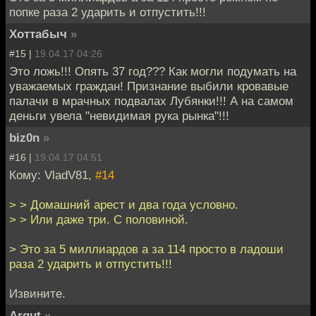
попке раза 2 ударить и отпустить!!!
Хоттабыч
»
#15 |
19.04.17 04:26
Это ложь!!! Опять 37 год??? Как могли подумать на
уважаемых граждан! Признание выбили кровавые
палачи в мрачных подвалах Лубянки!!! А на самом
деньги увела "невидимая рука рынка"!!!
biz0n
»
#16 |
19.04.17 04:51
Кому: VladV81,
#14
> > Домашний арест и два года условно.
> > Или даже три. С половиной.
> Это за 5 миллиардов а за 114 просто в ладоши
раза 2 ударить и отпустить!!!
Извините.
Argut
»