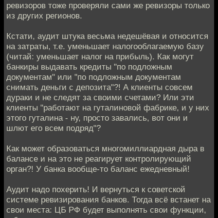
ревизоров тоже проверяли сами же ревизоры только
из других регионов.
Кстати, аудит штука весьма недешёвая и относится
на затраты, т.е. уменьшает налогооблагаемую базу
(читай: уменьшает налог на прибыль). Как могут
банкиры выдавать кредиты "по подложным
документам" или "по подложным документам
снимать деньги с депозита"?! А клиенты совсем
дураки и не следят за своими счетами? Или эти
клиенты "работают на гуталиновой фабрике, и у них
этого гуталина - ну, просто завались, вот они и
шлют его всем подряд"?
Как может образоваться многомиллиардная дыра в
балансе и на это не реагирует контролирующий
орган?! У банка вообще-то баланс ежедневный!
Аудит надо похерить! И вернуться к советской
системе ревизирования банков. Тогда всё встанет на
свои места: ЦБ РФ будет выполнять свои функции,