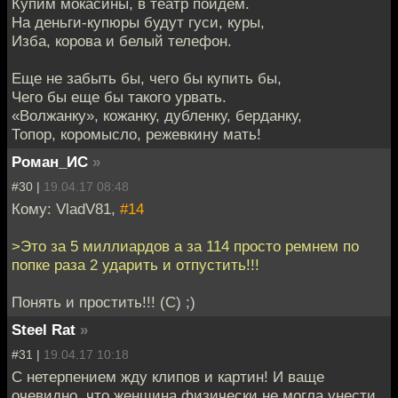
Купим мокасины, в театр пойдем.
На деньги-купюры будут гуси, куры,
Изба, корова и белый телефон.
Еще не забыть бы, чего бы купить бы,
Чего бы еще бы такого урвать.
«Волжанку», кожанку, дубленку, берданку,
Топор, коромысло, режевкину мать!
Роман_ИС
»
#30 |
19.04.17 08:48
Кому: VladV81,
#14
>Это за 5 миллиардов а за 114 просто ремнем по
попке раза 2 ударить и отпустить!!!
Понять и простить!!! (С) ;)
Steel Rat
»
#31 |
19.04.17 10:18
С нетерпением жду клипов и картин! И ваще
очевидно, что женщина физически не могла унести