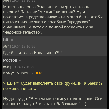
#56 |
19.04.17 10:33
Может вослед за Эрдоганом смертную казнь
введем? За такие "мелкие" хищения? Ну и
покопаться в родственниках - не могло быть, чтобы
никто из них не знал о подобных "проделках"
обвиняемой. А потом с помпой посадить их за
"недоносительство".
htit
»
#57 |
19.04.17 10:35
Где были глаза Навального?!!!
Ростов
»
#58 |
19.04.17 10:35
Кому: Lyubov_K,
#32
> ЦБ РФ будет выполнять свои функции, а банкиры
не мошенничать.
Ну да, ну да. "В моем мире живут только пони. Они
питаются радугой и какают бабочками!" (с)