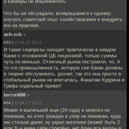
а банкиры не мошенничать.
Что бы ни обсуждали, возвращаемся к одному:
изучать советский опыт хозяйствования и внедрять
его на практике.
ach-zcb
»
#33 |
19.04.17 10:21
И такие сюрпризы находят практически в каждом
банке с отозванной ЦБ лицензией, только суммы
чуть по меньше. Отличный рынок построили, чо. А
то что промышленность, которую сие банки должны
в теории обслуживать, дохнет, так это она просто в
глобальный рынок не вписалась. Фанатам Кудрина и
Грефа отдельный привет!
terron666
»
#34 |
19.04.17 10:21
Может я маленький еще (24 года) и многого не
понимаю, но этих граждан в упор не понимаю, куда
им столько денег, ну украл миллион (может быть 2
или 3) и живи себе спокойно, нет блин все виллы в