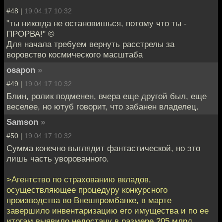
#48 |
19.04.17 10:32
"ты никогда не остановишься, потому что ты -
ПРОРВА!" ©
Для начала требуем вернуть расстрелы за
воровство космического масштаба
osapon
»
#49 |
19.04.17 10:32
Блин, ролик подменен, вчера еще другой был, еще
веселее, но ютуб говорит, что забанен владелец.
Samson
»
#50 |
19.04.17 10:32
Сумма конечно выглядит фантастической, но это
лишь часть уворованного.
>Агентство по страхованию вкладов,
осуществляющее процедуру конкурсного
производства во Внешпромбанке, в марте
завершило инвентаризацию его имущества и по ее
итогам выявило недостачу в размере 205 млрд