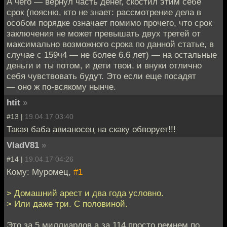
А чего — вернул часть денег, скостил этим себе
срок (поясню, кто не знает: рассмотрение дела в
особом порядке означает помимо прочего, что срок
заключения не может превышать двух третей от
максимально возможного срока по данной статье, в
случае с 159ч4 — не более 6.6 лет) — на остальные
деньги и ты потом, и дети твои, и внуки отлично
себя чувствовать будут. Это если еще посадят
— оно ж по-всякому нынче.
htit
»
#13 |
19.04.17 03:40
Такая баба авианосец на скаку обворует!!!
VladV81
»
#14 |
19.04.17 04:26
Кому: Муромец,
#1
> Домашний арест и два года условно.
> Или даже три. С половиной.
Это за 5 миллиардов а за 114 просто ремнем по