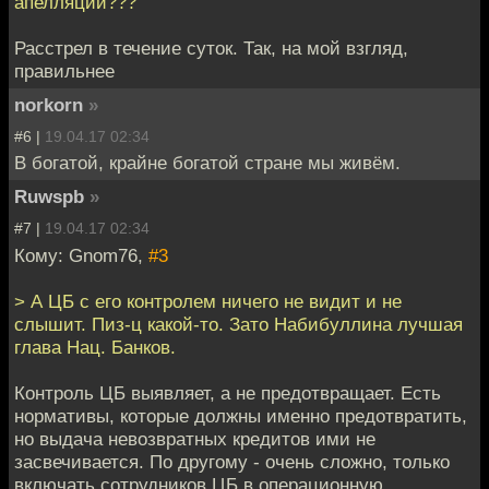
апелляции???
Расстрел в течение суток. Так, на мой взгляд,
правильнее
norkorn
»
#6 |
19.04.17 02:34
В богатой, крайне богатой стране мы живём.
Ruwspb
»
#7 |
19.04.17 02:34
Кому: Gnom76,
#3
> А ЦБ с его контролем ничего не видит и не
слышит. Пиз-ц какой-то. Зато Набибуллина лучшая
глава Нац. Банков.
Контроль ЦБ выявляет, а не предотвращает. Есть
нормативы, которые должны именно предотвратить,
но выдача невозвратных кредитов ими не
засвечивается. По другому - очень сложно, только
включать сотрудников ЦБ в операционную