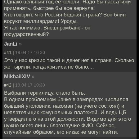
Однако цельный год ее кололи. Надо бы пассатижи
применять, быстрее бы все вернула!
Кто говорит, что Россия бедная страна? Вон блин
воруют миллиардами! Уроды.
Я так понимаю, Внешпромбанк - он
государственный?
JanLi
»
#41 |
19.04.17 10:30
Это у нас кризис такой и денег нет в стране. Сколько
же тырили, когда кризиса не было....
MikhailXIV
»
#42 |
19.04.17 10:30
Выбрали терпилицу, стало быть.
В одном проблемном банке в зампредах числился
бывший уголовник, накоман (на учете состоял) и
неплательщик комунальных платежей. И ведь ЦБ
утвердил его на этой должности. Видимо для этого
нужно всего лишь благозвучие ФИО. Сейчас,
случайным образом, его никак не могут найти.