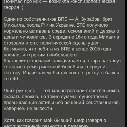
Почитал про них — возникла конспирологическая
теория :)
Один из собственников ВПБ — А. Зурабов, брат
Михаила, посла РФ на Украине. ВТБ получало
нормально активов в среде госкомпаний и держало
деньги чиновников. В середине 16-го года Михаила
отозвали и он с политической сцены ушел.
Возможно, что ребята из ВПБ в конце 2015 года
поняли, что режим наибольшего
благоприятствования заканчивается, скоро настанут
тяжелые время рыночной борьбы и свернули
контору. Иначе зачем бы так пошло грохнуть банк из
топ-40...
Чьих рук дело — топ-манагеров или собственников,
сказать сложно, но такие суммы, существенно
превышающие активы без решений собственников,
наверное, не вывести.
Хотя, как говорил мой бывший шеф (говоря о
несущественной разности в размерах