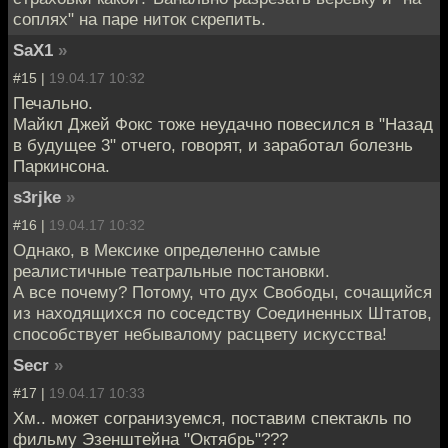
соплях" на паре ниток скрепить.
SaX1
»
#15 |
19.04.17 10:32
Печально.
Майкл Джей Фокс тоже неудачно повесился в "Назад
в будущее 3" отчего, говорят, и заработал болезнь
Паркинсона.
s3rjke
»
#16 |
19.04.17 10:32
Однако, в Мексике определенно самые
реалистичные театральные постановки.
А все почему? Потому, что дух Свободы, сочащийся
из находящихся по соседству Соединенных Штатов,
способствует небывалому расцвету искусства!
Secr
»
#17 |
19.04.17 10:33
Хм.. может согранизуемся, поставим спектакль по
фильму Эзенштейна "Октябрь"???