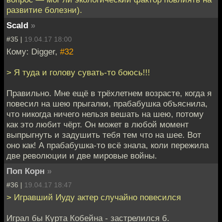
развитие болезни).
Scald
»
#35 |
19.04.17 18:00
Кому: Digger,
#32
> Я туда и голову сувать-то боюсь!!!
Правильно. Мне ещё в трёхлетнем возрасте, когда я
повесил на шею прыгалки, прабабушка объяснила,
что никогда ничего нельзя вешать на шею, потому
как это любит чёрт. Он может в любой момент
выпрыгнуть и задушить тебя тем что на шее. Вот
оно как! А прабабушка-то всё знала, коли пережила
две революции и две мировые войны.
Поп Корн
»
#36 |
19.04.17 18:47
> Игравший Иуду актер случайно повесился
Играл бы Курта Кобейна - застрелился б.