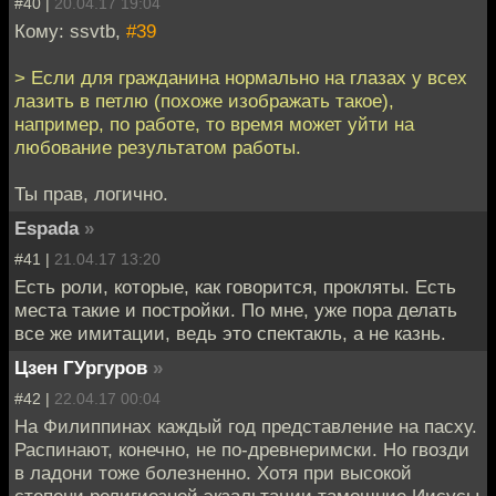
#40 |
20.04.17 19:04
Кому: ssvtb,
#39
> Если для гражданина нормально на глазах у всех
лазить в петлю (похоже изображать такое),
например, по работе, то время может уйти на
любование результатом работы.
Ты прав, логично.
Espada
»
#41 |
21.04.17 13:20
Есть роли, которые, как говорится, прокляты. Есть
места такие и постройки. По мне, уже пора делать
все же имитации, ведь это спектакль, а не казнь.
Цзен ГУргуров
»
#42 |
22.04.17 00:04
На Филиппинах каждый год представление на пасху.
Распинают, конечно, не по-древнеримски. Но гвозди
в ладони тоже болезненно. Хотя при высокой
степени религиозной экзальтации тамошние Иисусы