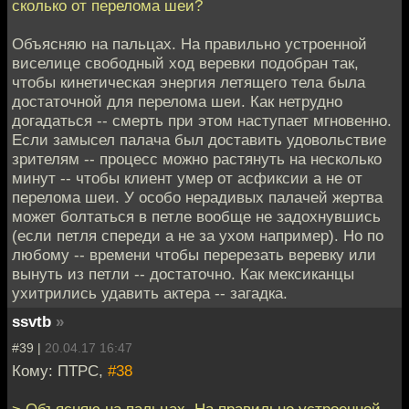
сколько от перелома шеи?
Объясняю на пальцах. На правильно устроенной
виселице свободный ход веревки подобран так,
чтобы кинетическая энергия летящего тела была
достаточной для перелома шеи. Как нетрудно
догадаться -- смерть при этом наступает мгновенно.
Если замысел палача был доставить удовольствие
зрителям -- процесс можно растянуть на несколько
минут -- чтобы клиент умер от асфиксии а не от
перелома шеи. У особо нерадивых палачей жертва
может болтаться в петле вообще не задохнувшись
(если петля спереди а не за ухом например). Но по
любому -- времени чтобы перерезать веревку или
вынуть из петли -- достаточно. Как мексиканцы
ухитрились удавить актера -- загадка.
ssvtb
»
#39 |
20.04.17 16:47
Кому: ПТРС,
#38
> Объясняю на пальцах. На правильно устроенной