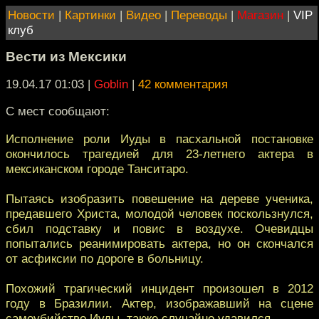
Новости
|
Картинки
|
Видео
|
Переводы
|
Магазин
|
VIP
клуб
Вести из Мексики
19.04.17 01:03
|
Goblin
|
42 комментария
С мест сообщают:
Исполнение роли Иуды в пасхальной постановке
окончилось трагедией для 23-летнего актера в
мексиканском городе Танситаро.
Пытаясь изобразить повешение на дереве ученика,
предавшего Христа, молодой человек поскользнулся,
сбил подставку и повис в воздухе. Очевидцы
попытались реанимировать актера, но он скончался
от асфиксии по дороге в больницу.
Похожий трагический инцидент произошел в 2012
году в Бразилии. Актер, изображавший на сцене
самоубийство Иуды, также случайно удавился.