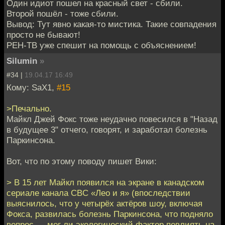
Один идиот пошел на красный свет - сбили.
Второй пошёл - тоже сбили.
Вывод: Тут явно какая-то мистика. Такие совпадения
просто не бывают!
РЕН-ТВ уже спешит на помощь с объяснением!
Silumin
»
#34 |
19.04.17 16:49
Кому: SaX1,
#15
>Печально.
Майкл Джей Фокс тоже неудачно повесился в "Назад
в будущее 3" отчего, говорят, и заработал болезнь
Паркинсона.
Вот, что по этому поводу пишет Вики:
> В 15 лет Майкл появился на экране в канадском
сериале канала CBC «Лео и я» (впоследствии
выяснилось, что у четырёх актёров шоу, включая
Фокса, развилась болезнь Паркинсона, что подняло
вопрос — мог ли экологический фактор повлиять на