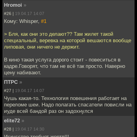
Hromoi
»
#26 |
19.04.17 14:07
Кому: Whisper,
#1
> Бля, как они это делают?? Там жилет такой
специальный, веревка на которой вешаются вообще
липовая, они ничего не держит.
В кино такая услуга дорого стоит - повеситься в
кадре.Говорят, что там не всё так просто. Наверно
цену набивают.
ПТРС
»
#27 |
19.04.17 14:07
Чушь какая-то. Технология повешения работает на
переломе шеи. Надо полагать спасатели повисли на
иуде всей бандой раз он задохнулся
elite72
»
#28 |
19.04.17 14:30
Искусство требует жертв!!!