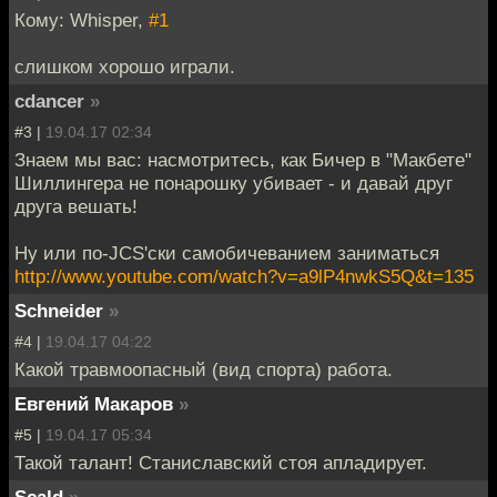
Кому: Whisper,
#1
слишком хорошо играли.
cdancer
»
#3 |
19.04.17 02:34
Знаем мы вас: насмотритесь, как Бичер в "Макбете"
Шиллингера не понарошку убивает - и давай друг
друга вешать!
Ну или по-JCS'ски самобичеванием заниматься
http://www.youtube.com/watch?v=a9lP4nwkS5Q&t=135
Schneider
»
#4 |
19.04.17 04:22
Какой травмоопасный (вид спорта) работа.
Евгений Макаров
»
#5 |
19.04.17 05:34
Такой талант! Станиславский стоя апладирует.