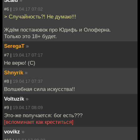
Scald
»
#6 |
19.04.17 07:02
> Случайность?! Не думаю!!!
Ждём постановок про Юдифь и Олоферна.
Только это 18+ будет.
SeregaT
»
#7 |
19.04.17 07:17
Не верю! (С)
Shnyrik
»
#8 |
19.04.17 07:37
Волшебная сила искусства!!
Voltuzik
»
#9 |
19.04.17 08:09
Это-же получается: бог есть???
[вспоминает как креститься]
vovikz
»