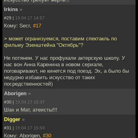
Irkins
»
#29 |
19.04.17 14:57
Кому: Secr,
#17
> может огранизуемся, поставим спектакль по
фильму Эзенштейна "Октябрь"?
Не потянем. У нас профукали актерскую школу. У
нас вон Анна Каренина в новом сериале,
поговаривают, не кинется под поезд. Эх, а было бы
недурно избавить искусство от таких
посредственностей)
Aborigen
»
#30 |
19.04.17 15:37
Шах и Мат, атеисты!!!
Digger
»
#31 |
19.04.17 15:59
Кому: Aborigen,
#30