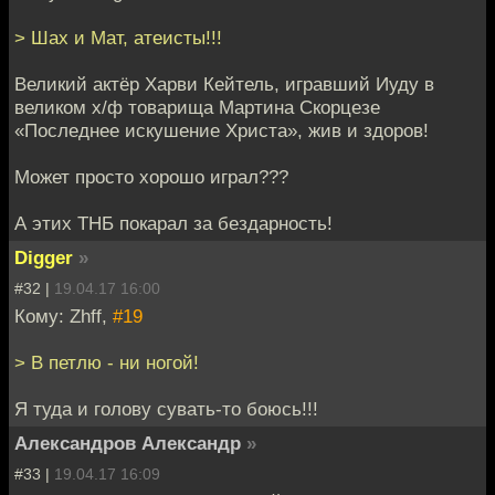
> Шах и Мат, атеисты!!!
Великий актёр Харви Кейтель, игравший Иуду в
великом х/ф товарища Мартина Скорцезе
«Последнее искушение Христа», жив и здоров!
Может просто хорошо играл???
А этих ТНБ покарал за бездарность!
Digger
»
#32 |
19.04.17 16:00
Кому: Zhff,
#19
> В петлю - ни ногой!
Я туда и голову сувать-то боюсь!!!
Александров Александр
»
#33 |
19.04.17 16:09