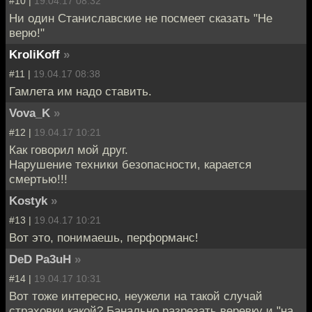
#10 |
19.04.17 08:32
Ни один Станиславские не посмеет сказать "Не
верю!"
KroliKoff
»
#11 |
19.04.17 08:38
Гамлета им надо ставить.
Vova_K
»
#12 |
19.04.17 10:21
Как говорил мой друг.
Нарушение техники безопасности, карается
смертью!!!
Kostyk
»
#13 |
19.04.17 10:21
Вот это, понимаешь, перформанс!
DeD Pa3uH
»
#14 |
19.04.17 10:31
Вот тоже интересно, неужели на такой случай
страховки какой? Банально разрезать веревку и "на