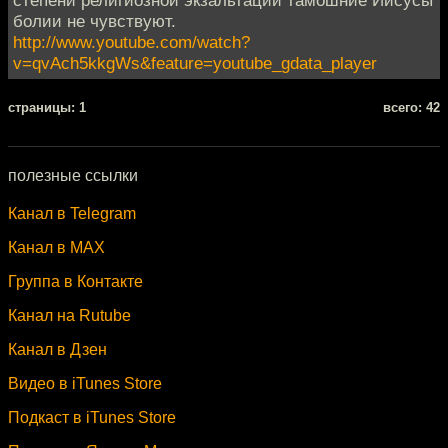
болии не чувствуют.
http://www.youtube.com/watch?
v=qvAch5kkgWs&feature=youtube_gdata_player
cтраницы: 1
всего: 42
полезные ссылки
Канал в Telegram
Канал в MAX
Группа в Контакте
Канал на Rutube
Канал в Дзен
Видео в iTunes Store
Подкаст в iTunes Store