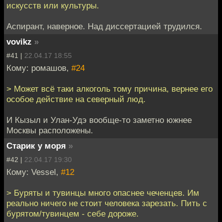
искусств или культуры.
Аспирант, наверное. Над диссертацией трудился.
vovikz
»
#41 |
22.04.17 18:55
Кому: ромашов,
#24
> Может всё таки алкоголь тому причина, вернее его
особое действие на северный люд.
И Кызыл и Улан-Удэ вообще-то заметно южнее
Москвы расположены.
Старик у моря
»
#42 |
22.04.17 19:30
Кому: Vessel,
#12
> Буряты и тувинцы много опаснее чеченцев. Им
реально ничего не стоит человека зарезать. Пить с
бурятом/тувинцем - себе дороже.