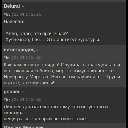
Belural
»
#55 |
22.04.17 22:53
Навеяло:
-Алло, алло, это прачечная?
-Хуячечная, бля.... Это институт культуры.
нижегородец
»
#56 |
22.04.17 22:53
Как вам всем не стыдно! Случилась трагедия, а вы
все, включая Гоблина, мерзко обмусоливаете её.
Наверно, у Маркса с Энгельсом научились... Трусы
вы все, а не мужчины!
gnober
»
#57 |
22.04.17 22:53
Лишнее доказательство тому, что искусство и
культура
вещи разные и порой несовместные.
Михаил Меронен
»