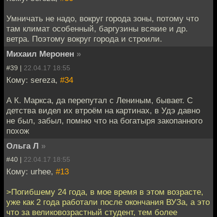
Умничать не надо, вокруг города зоны, потому что
там климат особенный, баргузины всякие и др.
ветра. Поэтому вокруг города и строили.
Михаил Меронен
»
#39 |
22.04.17 18:55
Кому: sereza,
#34
А К. Маркса, да перепутал с Лениным, бывает. С
детства видел их втроём на картинах, в Удэ давно
не был, забыл, помню что на богатыря закопанного
похож
Ольга Л
»
#40 |
22.04.17 18:55
Кому: urhee,
#13
>Погибшему 24 года, в мое время в этом возрасте,
уже как 2 года работали после окончания ВУЗа, а это
что за великовозрастный студент, тем более