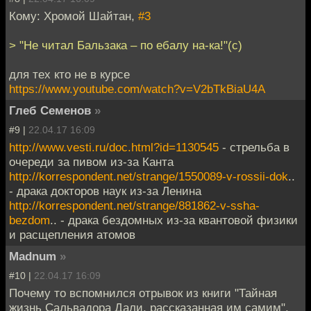
Кому: Хромой Шайтан,
#3
> "Не читал Бальзака – по ебалу на-ка!"(с)
для тех кто не в курсе
https://www.youtube.com/watch?v=V2bTkBiaU4A
Глеб Семенов
»
#9 |
22.04.17 16:09
http://www.vesti.ru/doc.html?id=1130545
- стрельба в
очереди за пивом из-за Канта
http://korrespondent.net/strange/1550089-v-rossii-dok
..
- драка докторов наук из-за Ленина
http://korrespondent.net/strange/881862-v-ssha-
bezdom
.. - драка бездомных из-за квантовой физики
и расщепления атомов
Madnum
»
#10 |
22.04.17 16:09
Почему то вспомнился отрывок из книги "Тайная
жизнь Сальвадора Дали, рассказанная им самим".