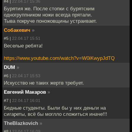
#4 |
22.04.17 15:36
Бурятия же. После стопки с бурятским
одногруппником ножи всегда прятали.
Тыва покруче поножовщины устраивает.
Собакевич
»
#5 |
22.04.17 15:51
Веселые ребята!
https://www.youtube.com/watch?v=W0iKwypJdTQ
DUM
»
#6 |
22.04.17 15:53
Искусство не таких жертв требует.
Евгений Макаров
»
#7 |
22.04.17 16:01
Бедные студенты. Были бы у них деньги на
сигареты, всё бы моглло сложиться иначе!!!
TheBlazkovich
»
#8 |
22.04.17 16:09