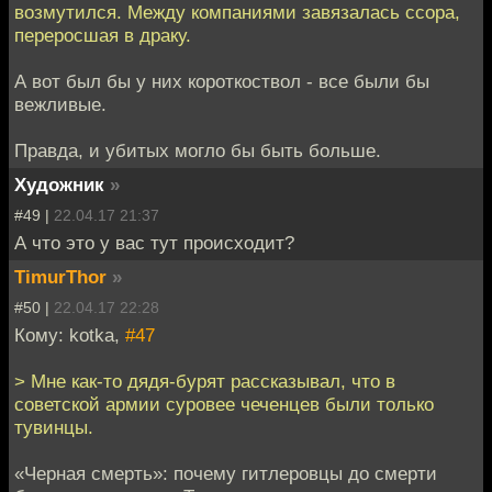
возмутился. Между компаниями завязалась ссора,
переросшая в драку.
А вот был бы у них короткоствол - все были бы
вежливые.
Правда, и убитых могло бы быть больше.
Художник
»
#49 |
22.04.17 21:37
А что это у вас тут происходит?
TimurThor
»
#50 |
22.04.17 22:28
Кому: kotka,
#47
> Мне как-то дядя-бурят рассказывал, что в
советской армии суровее чеченцев были только
тувинцы.
«Черная смерть»: почему гитлеровцы до смерти