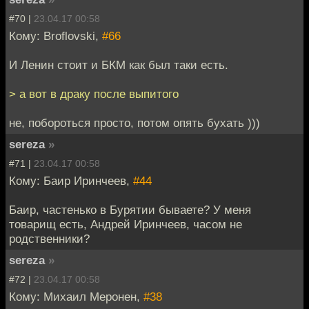
#70 |
23.04.17 00:58
Кому: Broflovski,
#66
И Ленин стоит и БКМ как был таки есть.
> а вот в драку после выпитого
не, побороться просто, потом опять бухать )))
sereza
»
#71 |
23.04.17 00:58
Кому: Баир Иринчеев,
#44
Баир, частенько в Бурятии бываете? У меня
товарищ есть, Андрей Иринчеев, часом не
родственники?
sereza
»
#72 |
23.04.17 00:58
Кому: Михаил Меронен,
#38