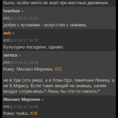
было, особо никто не знал про местные движения.
Ivanhoe
»
#32 |
22.04.17 18:11
добро с кулаками - искусство с ножами.
ash
»
#33 |
22.04.17 18:22
Культурно посидели, однако.
sereza
»
#34 |
22.04.17 18:39
Кому: Михаил Меронен,
#21
не в Уде (это река), а в Улан-Удэ, памятник Ленину, а
не К.Марксу. Если таких вещей не знаешь, зачем
воздух сотрясаешь? Лишь бы что-то сказать?
Михаил Меронен
»
#35 |
22.04.17 18:39
Кому: tsoka,
#28