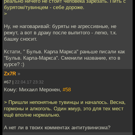
реально ничего не стоит человека зарезать. Пить с
бурятом/тувинцем - себе дороже.
>
Ну, не наговаривай: буряты не агрессивные, не
режут, а вот в драку после выпитого - легко, т.к.
башку сносит.
Кстати, " Бульв. Карла Маркса" раньше писали как
"Бульв. Карла-Маркса". Сменили название, кто в
курсе? :)
Zx7R
»
#67 |
22.04.17 23:32
Кому: Михаил Меронен,
#58
> Пришли непонятные тувинцы и началось. Весна,
гормоны и алкоголь. Один жмур, это для тех мест
ещё вполне нормально.
А нет ли в твоих комментах антитувинизма?