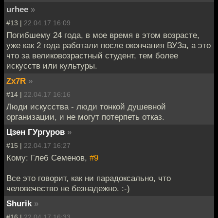
urhee
»
#13 |
22.04.17 16:09
Погибшему 24 года, в мое время в этом возрасте,
уже как 2 года работали после окончания ВУЗа, а это
что за великовозрастный студент, тем более
искусств или культуры.
Zx7R
»
#14 |
22.04.17 16:16
Люди искусства - люди тонкой душевной
организации, и не могут потерпеть отказ.
Цзен ГУргуров
»
#15 |
22.04.17 16:27
Кому: Глеб Семенов,
#9
Все это говорит, как ни парадоксально, что
человечество не безнадежно. :-)
Shurik
»
#16 |
22.04.17 16:33