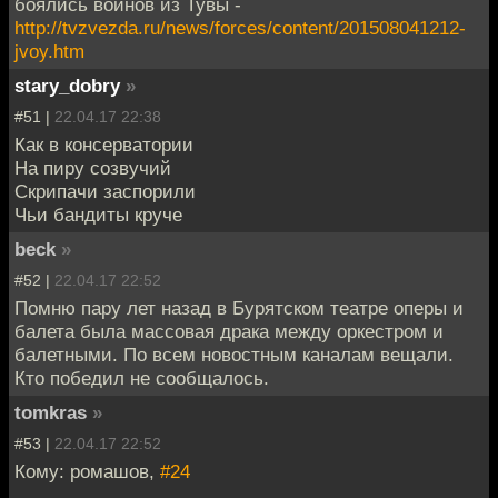
боялись воинов из Тувы -
http://tvzvezda.ru/news/forces/content/201508041212-
jvoy.htm
stary_dobry
»
#51 |
22.04.17 22:38
Как в консерватории
На пиру созвучий
Скрипачи заспорили
Чьи бандиты круче
beck
»
#52 |
22.04.17 22:52
Помню пару лет назад в Бурятском театре оперы и
балета была массовая драка между оркестром и
балетными. По всем новостным каналам вещали.
Кто победил не сообщалось.
tomkras
»
#53 |
22.04.17 22:52
Кому: ромашов,
#24