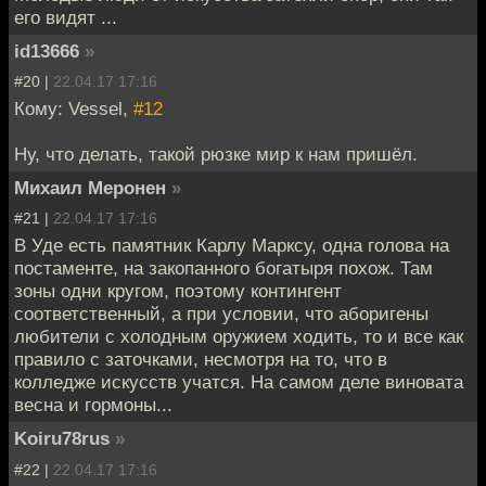
его видят ...
id13666
»
#20 |
22.04.17 17:16
Кому: Vessel,
#12
Ну, что делать, такой рюзке мир к нам пришёл.
Михаил Меронен
»
#21 |
22.04.17 17:16
В Уде есть памятник Карлу Марксу, одна голова на
постаменте, на закопанного богатыря похож. Там
зоны одни кругом, поэтому контингент
соответственный, а при условии, что аборигены
любители с холодным оружием ходить, то и все как
правило с заточками, несмотря на то, что в
колледже искусств учатся. На самом деле виновата
весна и гормоны...
Koiru78rus
»
#22 |
22.04.17 17:16