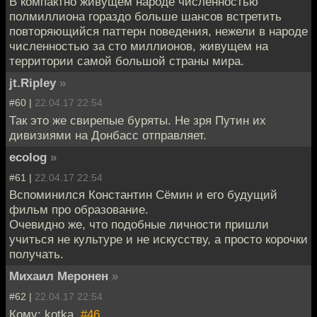
В компактно живущем народе численностью
полмиллиона гораздо больше шансов встретить
повторяющийся паттерн поведения, нежели в народе
численностью за сто миллионов, живущем на
территории самой большой страны мира.
jt.Ripley
»
#60 |
22.04.17 22:54
Так это же свирепые буряты. Не зря Путин их
дивизиями на Донбасс отправляет.
ecolog
»
#61 |
22.04.17 22:54
Вспоминился Константин Сёмин и его будущий
фильм про образование.
Очевидно же, что подобные личности пришли
учиться не культуре и не искусству, а просто корочки
получать.
Михаил Меронен
»
#62 |
22.04.17 22:54
Кому: kotka,
#46