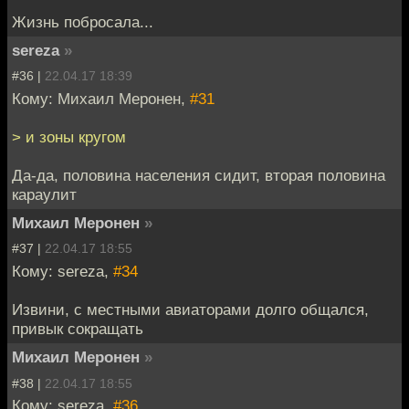
Жизнь побросала...
sereza
»
#36 |
22.04.17 18:39
Кому: Михаил Меронен,
#31
> и зоны кругом
Да-да, половина населения сидит, вторая половина
караулит
Михаил Меронен
»
#37 |
22.04.17 18:55
Кому: sereza,
#34
Извини, с местными авиаторами долго общался,
привык сокращать
Михаил Меронен
»
#38 |
22.04.17 18:55
Кому: sereza,
#36