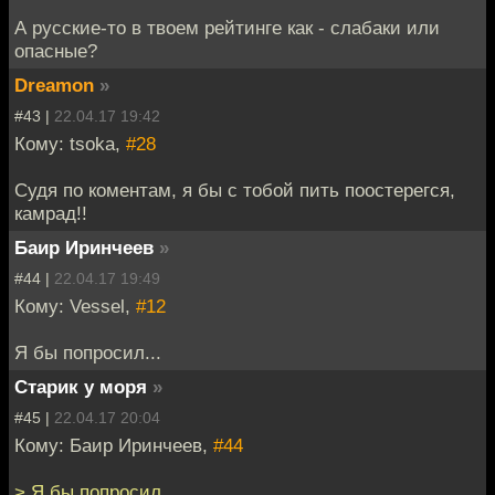
А русские-то в твоем рейтинге как - слабаки или
опасные?
Dreamon
»
#43 |
22.04.17 19:42
Кому: tsoka,
#28
Судя по коментам, я бы с тобой пить поостерегся,
камрад!!
Баир Иринчеев
»
#44 |
22.04.17 19:49
Кому: Vessel,
#12
Я бы попросил...
Старик у моря
»
#45 |
22.04.17 20:04
Кому: Баир Иринчеев,
#44
> Я бы попросил...