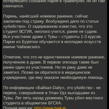
потерявшего сознание парня в травмпункт, но он там
скончался.
Парень, нанёсший ножевое ранение, сейчас
заключен под стражу. Возбуждено дело по статье
«убийство». О задержанном известно, что это
студент ВСГИК, неплохо учится, ранее не судим.
Все участники драки с Тувы – студенты 1-3 курсов.
Парни из Бурятии обучаются в колледже искусств
имени Чайковского.
Отметим, что это не единственное ножевое ранение,
полученное в драке. В первом эпизоде также был
ранен один из участников. Но он рану даже не
заметил. Позже он обратился в медицинское
учреждение, где ему оказали необходимую помощь.
По информации «Байкал-Daily», это убийство - не
первое, совершённое в Улан-Удэ выходцами из
Тувы. Лет пять назад уроженец Тувы убил местного
студента в общежитии БГСХА.
Полная версия:
http://www.baikal-