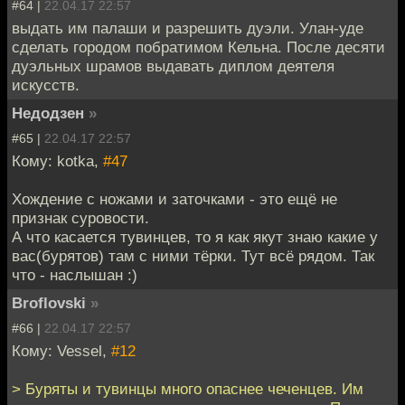
#64 |
22.04.17 22:57
выдать им палаши и разрешить дуэли. Улан-уде
сделать городом побратимом Кельна. После десяти
дуэльных шрамов выдавать диплом деятеля
искусств.
Недодзен
»
#65 |
22.04.17 22:57
Кому: kotka,
#47
Хождение с ножами и заточками - это ещё не
признак суровости.
А что касается тувинцев, то я как якут знаю какие у
вас(бурятов) там с ними тёрки. Тут всё рядом. Так
что - наслышан :)
Broflovski
»
#66 |
22.04.17 22:57
Кому: Vessel,
#12
> Буряты и тувинцы много опаснее чеченцев. Им