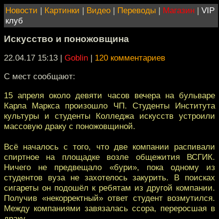
Новости
|
Картинки
|
Видео
|
Переводы
|
Магазин
|
VIP
клуб
Искусство и поножовщина
22.04.17 15:13
|
Goblin
|
120 комментариев
С мест сообщают:
15 апреля около девяти часов вечера на бульваре
Карла Маркса произошло ЧП. Студенты Института
культуры и студенты Колледжа искусств устроили
массовую драку с поножовщиной.
Всё началось с того, что две компании распивали
спиртное на площадке возле общежития ВСГИК.
Ничего не предвещало «бури», пока одному из
студентов вуза не захотелось закурить. В поисках
сигареты он подошёл к ребятам из другой компании.
Получив «некорректный» ответ студент возмутился.
Между компаниями завязалась ссора, переросшая в
драку.