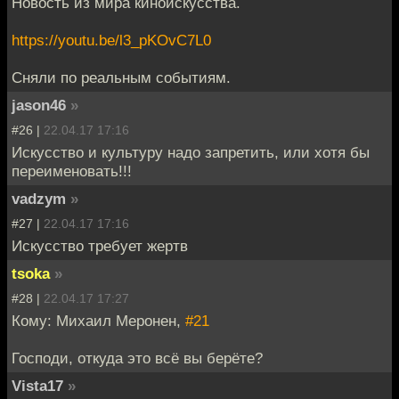
Новость из мира киноискусства.
https://youtu.be/l3_pKOvC7L0
Сняли по реальным событиям.
jason46
»
#26 |
22.04.17 17:16
Искусство и культуру надо запретить, или хотя бы
переименовать!!!
vadzym
»
#27 |
22.04.17 17:16
Искусство требует жертв
tsoka
»
#28 |
22.04.17 17:27
Кому: Михаил Меронен,
#21
Господи, откуда это всё вы берёте?
Vista17
»