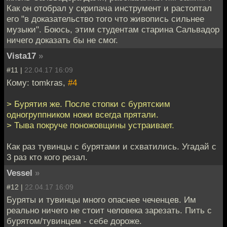
Как он отобрал у скрипача инструмент и растоптал
его "в доказательство того что живопись сильнее
музыки". Боюсь, этим студентам старина Сальвадор
ничего доказать бы не смог.
Vista17
»
#11 |
22.04.17 16:09
Кому: tomkras,
#4
> Бурятия же. После стопки с бурятским
одногруппником ножи всегда прятали.
> Тыва покруче поножовщины устраивает.
Как раз тувинцы с бурятами и схватились. Угадай с
3 раз кто кого резал.
Vessel
»
#12 |
22.04.17 16:09
Буряты и тувинцы много опаснее чеченцев. Им
реально ничего не стоит человека зарезать. Пить с
бурятом/тувинцем - себе дороже.