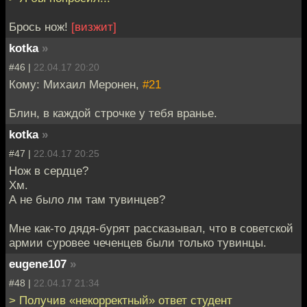
Брось нож!
[визжит]
kotka
»
#46 |
22.04.17 20:20
Кому: Михаил Меронен,
#21
Блин, в каждой строчке у тебя вранье.
kotka
»
#47 |
22.04.17 20:25
Нож в сердце?
Хм.
А не было лм там тувинцев?
Мне как-то дядя-бурят рассказывал, что в советской
армии суровее чеченцев были только тувинцы.
eugene107
»
#48 |
22.04.17 21:34
> Получив «некорректный» ответ студент