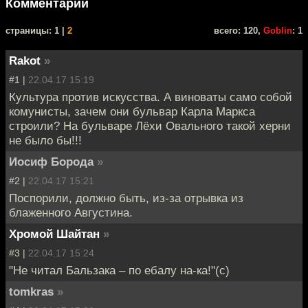
Комментарии
cтраницы: 1 |
2
всего: 120,
Goblin
: 1
Rakot
»
#1 |
22.04.17 15:19
Культура против искусства. А виноваты само собой
комунисты, зачем они бульвар Карла Маркса
строили? На бульваре Лёхи Овального такой херни
не было бы!!!
Иосиф Борода
»
#2 |
22.04.17 15:21
Поспорили, должно быть, из-за отрывка из
блаженного Августина.
Хромой Шайтан
»
#3 |
22.04.17 15:24
"Не читал Бальзака – по ебалу на-ка!"(с)
tomkras
»