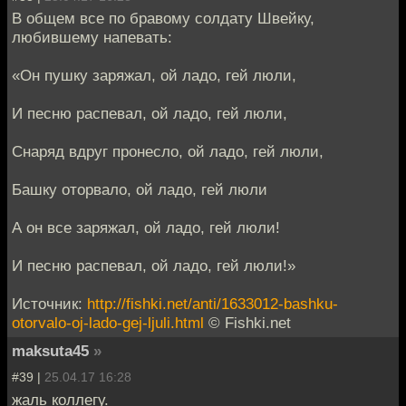
В общем все по бравому солдату Швейку,
любившему напевать:
«Он пушку заряжал, ой ладо, гей люли,
И песню распевал, ой ладо, гей люли,
Снаряд вдруг пронесло, ой ладо, гей люли,
Башку оторвало, ой ладо, гей люли
А он все заряжал, ой ладо, гей люли!
И песню распевал, ой ладо, гей люли!»
Источник:
http://fishki.net/anti/1633012-bashku-
otorvalo-oj-lado-gej-ljuli.html
© Fishki.net
maksuta45
»
#39 |
25.04.17 16:28
жаль коллегу.