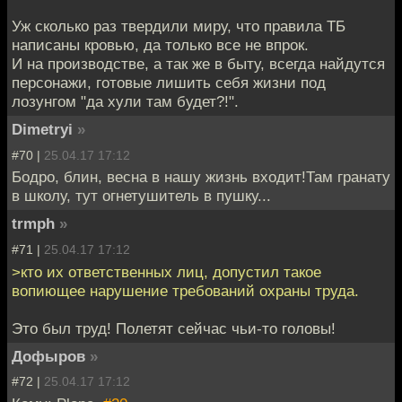
Уж сколько раз твердили миру, что правила ТБ
написаны кровью, да только все не впрок.
И на производстве, а так же в быту, всегда найдутся
персонажи, готовые лишить себя жизни под
лозунгом "да хули там будет?!".
Dimetryi
»
#70 |
25.04.17 17:12
Бодро, блин, весна в нашу жизнь входит!Там гранату
в школу, тут огнетушитель в пушку...
trmph
»
#71 |
25.04.17 17:12
>кто их ответственных лиц, допустил такое
вопиющее нарушение требований охраны труда.
Это был труд! Полетят сейчас чьи-то головы!
Дофыров
»
#72 |
25.04.17 17:12