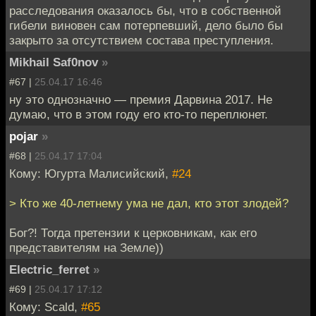
расследования оказалось бы, что в собственной
гибели виновен сам потерпевший, дело было бы
закрыто за отсутствием состава преступления.
Mikhail Saf0nov
»
#67 |
25.04.17 16:46
ну это однозначно — премия Дарвина 2017. Не
думаю, что в этом году его кто-то переплюнет.
pojar
»
#68 |
25.04.17 17:04
Кому: Югурта Малисийский,
#24
> Кто же 40-летнему ума не дал, кто этот злодей?
Бог?! Тогда претензии к церковникам, как его
представителям на Земле))
Electric_ferret
»
#69 |
25.04.17 17:12
Кому: Scald,
#65