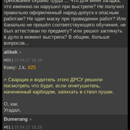
требований охраны труда"... Что для меня загадка,
что именнно он нарушил при выстреле? Не получил
правильно оформленный наряд-допуск к опасным
работам? Не одел маску при проведении работ? Или
банально не прошёл соответствующего обучения, не
был аттестован по предмету? или решил заглянуть
в дуло в момент выстрела? В общем, больше
вопросов...
alibek
»
#60 |
25.04.17 16:29
Кому: J.k,
#25
> Сварщик и водитель этого ДРСУ решили
посмотреть что будет, если огнетушитель,
начиненный карбидом, запихать в ствол пушки.
О, как.
Угадал.
Bumerang
»
#61 |
25.04.17 16:29