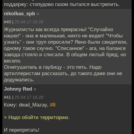
поддержу: стопудово газом пытался выстрелить.
nikolkas_spb
»
#40 |
25.04.17 16:28
Журналисты как всегда прекрасны! "Случайно
нашел" - она ж маленькая, никто не видел! "Чтобы
узнать" - они труп опросили? Явно были свидетели,
одному такое скучно. "Списанное" - ага, на балансе
завода стояло и списали. В общем лютый бред, но
весело.
Огнетушитель в гаубицу - это пять. Надо
артиллеристам рассказать, до такого даже они не
додумались.
Johnny Red
»
#41 |
25.04.17 16:28
Кому: dead_Mazay,
#8
> Надо обойти территорию.
И перепрятать!