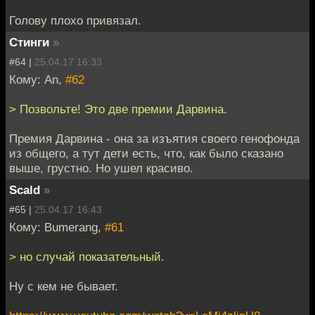
Голову плохо привязал.
Стинги
»
#64 |
25.04.17 16:33
Кому: An,
#62
> Позвольте! Это две премии Дарвина.
Премия Дарвина - она за изъятия своего генофонда
из общего, а тут дети есть, что, как было сказано
выше, грустно. Но ушел красиво.
Scald
»
#65 |
25.04.17 16:43
Кому: Bumerang,
#61
> но случай показательный.
Ну с кем не бывает.