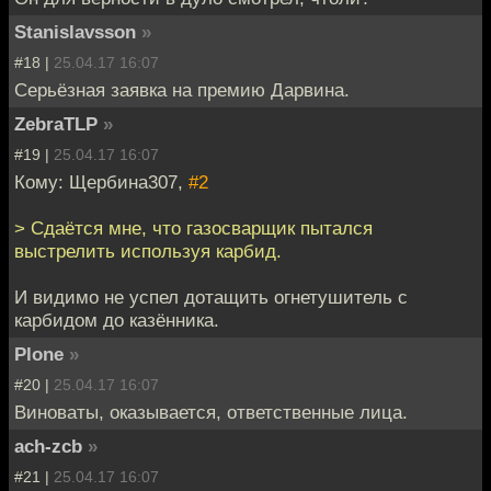
Stanislavsson
»
#18 |
25.04.17 16:07
Серьёзная заявка на премию Дарвина.
ZebraTLP
»
#19 |
25.04.17 16:07
Кому: Щербина307,
#2
> Сдаётся мне, что газосварщик пытался
выстрелить используя карбид.
И видимо не успел дотащить огнетушитель с
карбидом до казённика.
Plone
»
#20 |
25.04.17 16:07
Виноваты, оказывается, ответственные лица.
ach-zcb
»
#21 |
25.04.17 16:07