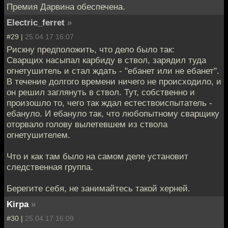
Премия Дарвина обеспечена.
Electric_ferret
»
#29 |
25.04.17 16:07
Рискну предположить, что дело было так:
Сварщих насыпал карбиду в ствол, зарядил туда
огнетушитель и стал ждать - "ебанет или не ебанет".
В течение долгого времени ничего не происходило, и
он решил заглянуть в ствол. Тут, собственно и
произошло то, чего так ждал естествоиспытатель -
ебануло. И ебануло так, что любопытному сварщику
оторвало голову вылетевшем из ствола
огнетушителем.
Что и как там было на самом деле установит
следственная группа.
Берегите себя, не занимайтесь такой херней.
Kirpa
»
#30 |
25.04.17 16:09