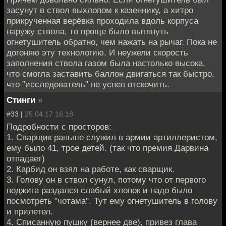
засунут в ствол выхлопом к казеннику, а хитро
прикрученная верёвка проходила вдоль корпуса
наружу ствола, то проще было вытянуть
огнетушитель обратно, чем нажать на рычаг. Пока не
догоняю эту технологию. И неужели скорость
заполнения ствола газом была настолько высока,
что смогла заставить баллон двигаться так быстро,
что "исследователь" не успел отскочить.
Стинги
»
#33 |
25.04.17 16:18
Подробности с просторов:
1. Сварщик раньше служил в армии артиллеристом,
ему было 41, трое детей. (так что премия Дарвина
отпадает)
2. Карбид он взял на работе, как сварщик.
3. Голову он в ствол сунул, потому что от первого
поджига раздался слабый хлопок и надо было
посмотреть "чотама". Тут ему огнетушитель в голову
и прилетел.
4. Списанную пушку (вернее две), привез глава