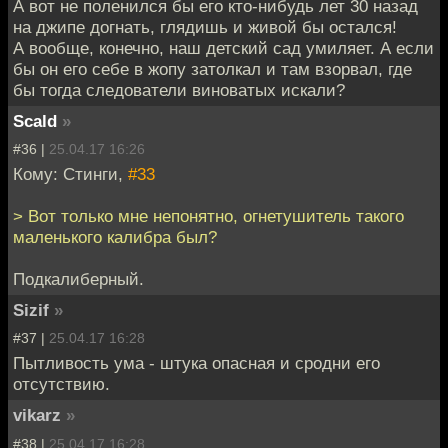
А вот не поленился бы его кто-нибудь лет 30 назад
на джипе догнать, глядишь и живой бы остался!
А вообще, конечно, наш детский сад умиляет. А если
бы он его себе в жопу затолкал и там взорвал, где
бы тогда следователи виноватых искали?
Scald
»
#36 |
25.04.17 16:26
Кому: Стинги,
#33
> Вот только мне непонятно, огнетушитель такого
маленького калибра был?
Подкалиберный.
Sizif
»
#37 |
25.04.17 16:28
Пытливость ума - штука опасная и сродни его
отсутствию.
vikarz
»
#38 |
25.04.17 16:28