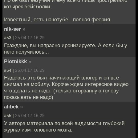
Но он был везучий и ему всего лишь прострелило
козырёк бейсболки.
Известный, есть на ютубе - полная феерия.
nik-ser
»
#53 |
25.04.17 16:29
Граждане, вы напрасно иронизируете. А если бы у
него получилось...
Plotnikkk
»
#54 |
25.04.17 16:29
Надеюсь это был начинающий влогер и он все
снимал на мобилу. Короче ждем интересное видео
что делать не надо. (только оторванную голову
показывать не надо)
alibek
»
#55 |
25.04.17 16:29
У автора материала по всей видимости глубокий
журнализм головного мозга.