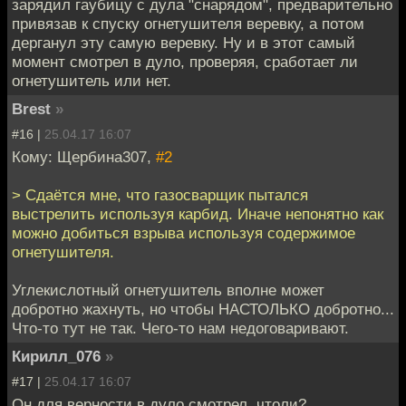
зарядил гаубицу с дула "снарядом", предварительно
привязав к спуску огнетушителя веревку, а потом
дерганул эту самую веревку. Ну и в этот самый
момент смотрел в дуло, проверяя, сработает ли
огнетушитель или нет.
Brest
»
#16 |
25.04.17 16:07
Кому: Щербина307,
#2
> Сдаётся мне, что газосварщик пытался
выстрелить используя карбид. Иначе непонятно как
можно добиться взрыва используя содержимое
огнетушителя.
Углекислотный огнетушитель вполне может
добротно жахнуть, но чтобы НАСТОЛЬКО добротно...
Что-то тут не так. Чего-то нам недоговаривают.
Кирилл_076
»
#17 |
25.04.17 16:07
Он для верности в дуло смотрел, чтоли?