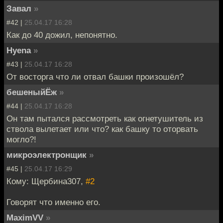
Завал
»
#42 |
25.04.17 16:28
Как до 40 дожил, непонятно.
Hyena
»
#43 |
25.04.17 16:28
От восторга что ли отвал башки произошёл?
бешеныйЁж
»
#44 |
25.04.17 16:28
Он там пытался рассмотреть как огнетушитель из
ствола вылетает или что? как башку то оторвать
могло?!
микроэлектронщик
»
#45 |
25.04.17 16:29
Кому: Щербина307,
#2
Говорят что именно его.
MaximVV
»