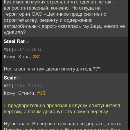
Как именно мужик стрелял и что сделал не так -
вопрос интересный, конечно. Но откуда на
территории ОАО «Целинное предприятие по
строительству, ремонту и содержанию
автомобильных дорог» оказалась гаубица, никого не
удивило?
Steel Rat
»
#31 |
25.04.17 16:11
Кому: Kirpa,
#30
Нет, а вот что там делал огнетушитель???
Scald
»
#32 |
25.04.17 16:16
Кому: Стинги,
#15
> предварительно привязав к спуску огнетушителя
веревку, а потом дерганул эту самую веревку
Ну не знаю. Во первых там надо не дергать, а жать.
Причём довольно сильно. Если огнетушитель был