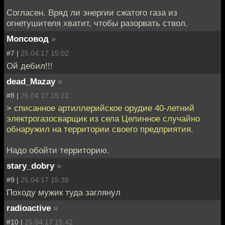
Согласен. Вряд ли энергии сжатого газа из
огнетушителя хватит, чтобы разорвать ствол.
Мопсовод
»
#7 |
25.04.17 15:02
Ой дебил!!!
dead_Mazay
»
#8 |
25.04.17 15:21
> списанное артиллерийское орудие 40-летний
электрогазосварщик из села Целинное случайно
обнаружил на территории своего предприятия.
Надо обойти территорию.
stary_dobry
»
#9 |
25.04.17 15:38
Походу мужик туда заглянул
radioactive
»
#10 |
25.04.17 15:42