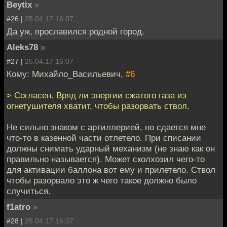
Beytix
»
#26 |
25.04.17 16:07
Да уж, прославился родной город.
Aleks78
»
#27 |
25.04.17 16:07
Кому: Михайло_Васильевич,
#6
> Согласен. Вряд ли энергии сжатого газа из
огнетушителя хватит, чтобы разорвать ствол.
Не сильно знаком с артиллерией, но сдается мне
что-то в казенной части отлетело. При списании
должны снимать ударный механизм (не знаю как он
правильно называется). Может сколхозил чего-то
для активации баллона вот ему и прилетело. Ствол
чтобы разорвало это ж чего такое должно было
случиться.
f1atro
»
#28 |
25.04.17 16:07