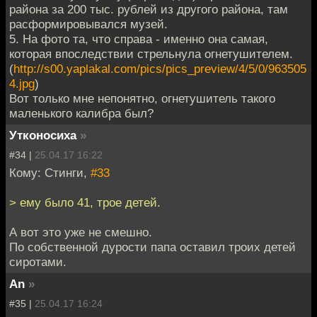
района за 200 тыс. рублей из другого района, там
расформировывался музей.
5. На фото та, что справа - именно она самая,
которая впоследствии стрельнула огнетушителем.
(
http://s00.yaplakal.com/pics/pics_preview/4/5/0/963505
4.jpg
)
Вот только мне непонятно, огнетушитель такого
маленького калибра был?
Утконосиха
»
#34 |
25.04.17 16:22
Кому: Стинги,
#33
> ему было 41, трое детей.
А вот это уже не смешно.
По собственной дурости папа оставил троих детей
сиротами.
An
»
#35 |
25.04.17 16:24