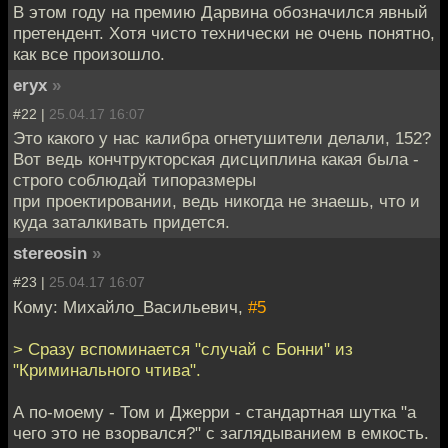
В этом году на премию Дарвина обозначился явный
претендент. Хотя чисто технически не очень понятно,
как все произошло.
eryx
»
#22 |
25.04.17 16:07
Это какого у нас калибра огнетушители делали, 152?
Вот ведь кончтрукторская дисциплина какая была -
строго соблюдай типоразмеры
при проектировании, ведь никогда не знаешь, что и
куда заталкивать придется.
stereosin
»
#23 |
25.04.17 16:07
Кому: Михайло_Васильевич,
#5
> Сразу вспоминается "случай с Бонни" из
"Криминального чтива".
А по-моему - Том и Джерри - стандартная шутка "а
чего это не взорвался?" с заглядыванием в емкость.