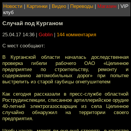
Новости
|
Картинки
|
Видео
|
Переводы
|
Магазин
|
VIP
клуб
Случай под Курганом
25.04.17 14:36
|
Goblin
|
144 комментария
С мест сообщают:
В Курганской области началась доследственная
проверка гибели рабочего ОАО «Целинное
предприятие по строительству, ремонту и
содержанию автомобильных дорог» при попытке
выстрелить из старой гаубицы огнетушителем
Как сегодня рассказали в пресс-службе областной
Рострудинспекции, списанное артиллерийское орудие
40-летний электрогазосварщик из села Целинное
случайно обнаружил на территории своего
предприятия.
Чтобы узнать, может ли оно ещё стрелять, в качестве