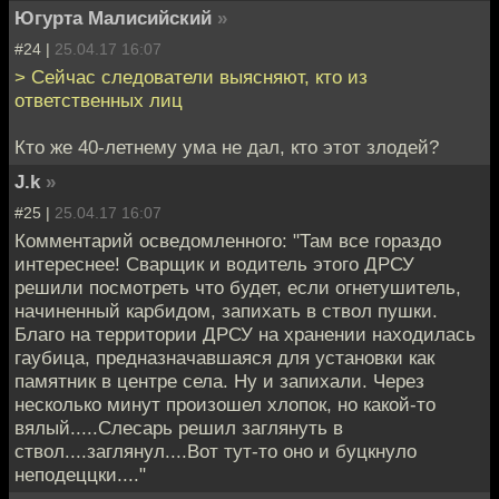
Югурта Малисийский
»
#24 |
25.04.17 16:07
> Сейчас следователи выясняют, кто из
ответственных лиц
Кто же 40-летнему ума не дал, кто этот злодей?
J.k
»
#25 |
25.04.17 16:07
Комментарий осведомленного: "Там все гораздо
интереснее! Сварщик и водитель этого ДРСУ
решили посмотреть что будет, если огнетушитель,
начиненный карбидом, запихать в ствол пушки.
Благо на территории ДРСУ на хранении находилась
гаубица, предназначавшаяся для установки как
памятник в центре села. Ну и запихали. Через
несколько минут произошел хлопок, но какой-то
вялый.....Слесарь решил заглянуть в
ствол....заглянул....Вот тут-то оно и буцкнуло
неподеццки...."