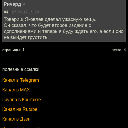
Ричард
»
#4 |
27.04.17 15:18
Товарищ Яковлев сделал ужасную вещь.
Он сказал, что будет второе издание с
дополнениями и теперь я буду ждать его, а если оно
не выйдет грустить.
cтраницы: 1
всего: 4
полезные ссылки
Канал в Telegram
Канал в MAX
Группа в Контакте
Канал на Rutube
Канал в Дзен