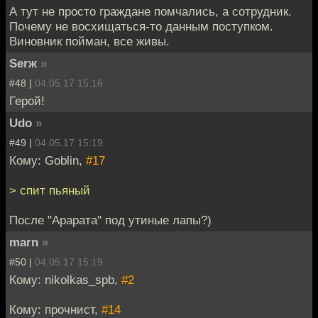
А тут не просто граждане помчались, а сотрудник.
Почему не восхищаться-то данным поступком.
Виновник пойман, все живы.
Serж
»
#48 |
04.05.17 15:16
Герой!
Udo
»
#49 |
04.05.17 15:19
Кому: Goblin,
#17
> спит пьяный
После "Арарата" под утиные лапы?)
marn
»
#50 |
04.05.17 15:19
Кому: nikolkas_spb,
#2
Кому: прочнист,
#14