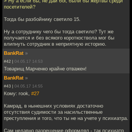
> Ну а если бы, не дай бог, были бы жертвы среди
посетителей?
Тогда бы разбойнику светило 15.
Ну а сотруднику чего бы тогда светило? Тут же
получается и без всякого короткоствола мог бы
влипнуть сотрудник в неприятную историю.
BankRat
»
#42 |
04.05.17 14:53
Товарищ Марченко крайне отважен!
BankRat
»
#43 |
04.05.17 14:55
Кому: rook,
#27
Камрад, в нынешних условиях достаточно
отсутствия судимости за насильственные
преступления и того, что ты не на учете у психиатра.
Сам недавно разрешение оформлял - так психиатр