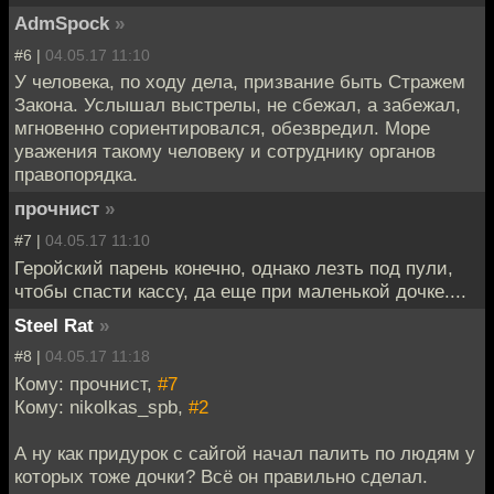
AdmSpock
»
#6 |
04.05.17 11:10
У человека, по ходу дела, призвание быть Стражем
Закона. Услышал выстрелы, не сбежал, а забежал,
мгновенно сориентировался, обезвредил. Море
уважения такому человеку и сотруднику органов
правопорядка.
прочнист
»
#7 |
04.05.17 11:10
Геройский парень конечно, однако лезть под пули,
чтобы спасти кассу, да еще при маленькой дочке....
Steel Rat
»
#8 |
04.05.17 11:18
Кому: прочнист,
#7
Кому: nikolkas_spb,
#2
А ну как придурок с сайгой начал палить по людям у
которых тоже дочки? Всё он правильно сделал.