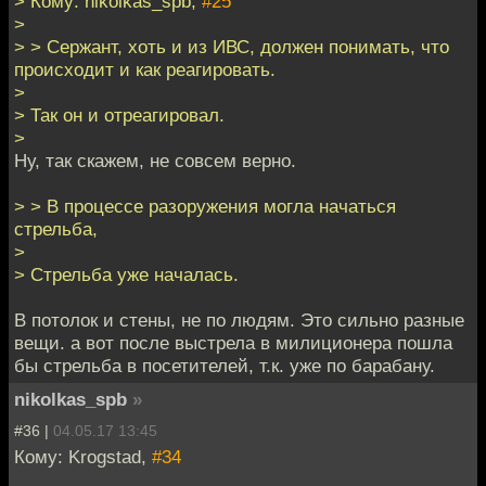
> Кому: nikolkas_spb,
#25
>
> > Сержант, хоть и из ИВС, должен понимать, что
происходит и как реагировать.
>
> Так он и отреагировал.
>
Ну, так скажем, не совсем верно.
> > В процессе разоружения могла начаться
стрельба,
>
> Стрельба уже началась.
В потолок и стены, не по людям. Это сильно разные
вещи. а вот после выстрела в милиционера пошла
бы стрельба в посетителей, т.к. уже по барабану.
nikolkas_spb
»
#36 |
04.05.17 13:45
Кому: Krogstad,
#34