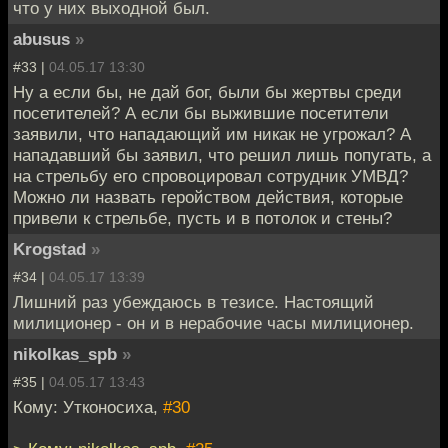
что у них выходной был.
abusus
»
#33 |
04.05.17 13:30
Ну а если бы, не дай бог, были бы жертвы среди
посетителей? А если бы выжившие посетители
заявили, что нападающий им никак не угрожал? А
нападавший бы заявил, что решил лишь попугать, а
на стрельбу его спровоцировал сотрудник УМВД?
Можно ли назвать геройством действия, которые
привели к стрельбе, пусть и в потолок и стены?
Krogstad
»
#34 |
04.05.17 13:39
Лишний раз убеждаюсь в тезисе. Настоящий
милиционер - он и в нерабочие часы милиционер.
nikolkas_spb
»
#35 |
04.05.17 13:43
Кому: Утконосиха,
#30