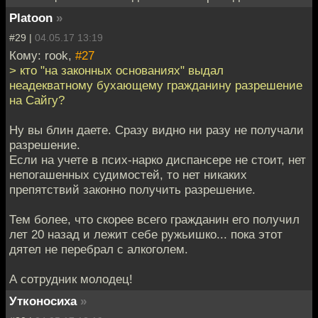
Platoon
»
#29 |
04.05.17 13:19
Кому: rook,
#27
> кто "на законных основаниях" выдал
неадекватному бухающему гражданину разрешение
на Сайгу?
Ну вы блин даете. Сразу видно ни разу не получали
разрешение.
Если на учете в псих-нарко диспансере не стоит, нет
непогашенных судимостей, то нет никаких
препятствий законно получить разрешение.
Тем более, что скорее всего гражданин его получил
лет 20 назад и лежит себе ружьишко... пока этот
дятел не перебрал с алкоголем.
А сотрудник молодец!
Утконосиха
»