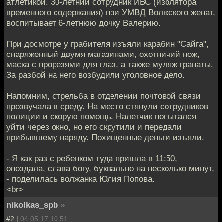
атлетикой. 30-летний сотрудник ИВС (изолятора
временного содержания) при УМВД Волжского женат,
воспитывает 6-летнюю дочку Валерию.
При досмотре у грабителя изъяли карабин "Сайга",
снаряженный двумя магазинами, охотничий нож,
маска с прорезями для глаз, а также муляж гранаты.
За разбой на него возбудили уголовное дело.
Напомним, стрельба в отделении почтовой связи
прозвучала в среду. На место стянули сотрудников
полиции и скорую помощь. Налетчик попытался
уйти через окно, но его скрутили и передали
прибывшему наряду. Похищенные деньги изъяли.
- Я как раз с ребенком туда пришла в 11:50,
опоздала, слава богу, буквально на несколько минут,
- поделилась волжанка Юлия Попова.
<br>
nikolkas_spb
»
#2 |
04.05.17 10:51