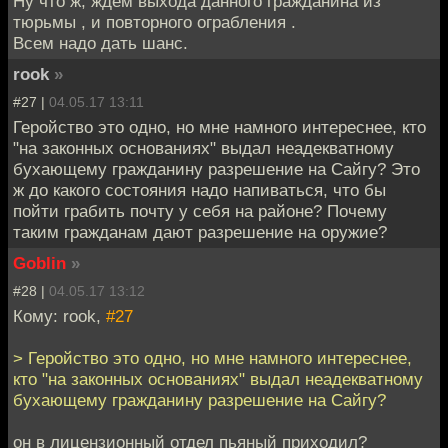
Ну что ж, ждем выхода данного гражданина из
тюрьмы , и повторного ограбления .
Всем надо дать шанс.
rook
»
#27 |
04.05.17 13:11
Геройство это одно, но мне намного интереснее, кто
"на законных основаниях" выдал неадекватному
бухающему гражданину разрешение на Сайгу? Это
ж до какого состояния надо напиваться, что бы
пойти грабить почту у себя на районе? Почему
таким гражданам дают разрешение на оружие?
Goblin
»
#28 |
04.05.17 13:12
Кому: rook,
#27
> Геройство это одно, но мне намного интереснее,
кто "на законных основаниях" выдал неадекватному
бухающему гражданину разрешение на Сайгу?
он в лицензионный отдел пьяный приходил?