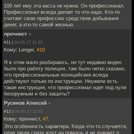
100 лет ему эта касса не нужна. Он профессионал.
Профессионал всегда делает то что надо. Кто-то
считает свою профессию средством добывания
денег, а кто-то самой жизнью.
прочнист
»
#11 |
04.05.17 11:52
Кому: Lenger,
#10
Я в этом мало разбираюсь, но тут недавно видео
было про работу полиции, там было четко сказано,
что профессиональные полицейские всегда
действуют только по инструкции. Неужели есть
такая инструкция, что профессионал идет под пули
безоружным и без защиты?
Русинов Алексей
»
#12 |
04.05.17 11:55
Кому: прочнист,
#7
.
Это особенность характера. Когда что-то случается,
одни люди сразу идут на помощь и не думают о