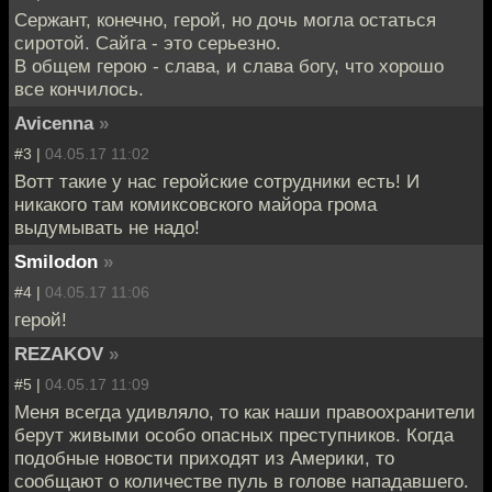
Сержант, конечно, герой, но дочь могла остаться
сиротой. Сайга - это серьезно.
В общем герою - слава, и слава богу, что хорошо
все кончилось.
Avicenna
»
#3 |
04.05.17 11:02
Вотт такие у нас геройские сотрудники есть! И
никакого там комиксовского майора грома
выдумывать не надо!
Smilodon
»
#4 |
04.05.17 11:06
герой!
REZAKOV
»
#5 |
04.05.17 11:09
Меня всегда удивляло, то как наши правоохранители
берут живыми особо опасных преступников. Когда
подобные новости приходят из Америки, то
сообщают о количестве пуль в голове нападавшего.