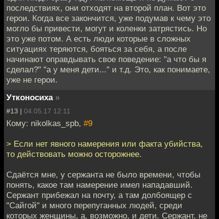
последствиях, они отходят на второй план. Вот это
герои. Когда все закончится, уже подумав к чему это
могло бы привести, могут и коленки затрястись. Но
это уже потом. А есть люди которые в сложных
ситуациях теряются, бояться за себя, а после
начинают оправдывать свое поведение: "а что бы я
сделал?" "а у меня дети..." и т.д. Это, как понимаете,
уже не герои.
Утконосиха
»
#13 |
04.05.17 12:11
Кому: nikolkas_spb,
#9
> Если нет явного намерения или факта убийства,
то действовать можно осторожнее.
Сдаётся мне, у сержанта не было времени, чтобы
понять, какое там намерение имел нападавший.
Сержант прибежал на почту, а там долбоящер с
"Сайгой" и много перепуганных людей, среди
которых женщины, а, возможно, и дети. Сержант, не