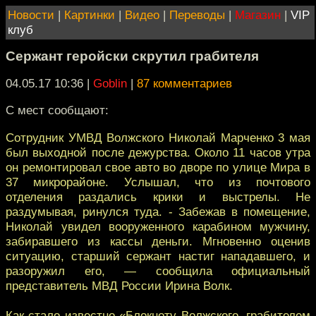
Новости
|
Картинки
|
Видео
|
Переводы
|
Магазин
|
VIP
клуб
Сержант геройски скрутил грабителя
04.05.17 10:36
|
Goblin
|
87 комментариев
С мест сообщают:
Сотрудник УМВД Волжского Николай Марченко 3 мая
был выходной после дежурства. Около 11 часов утра
он ремонтировал свое авто во дворе по улице Мира в
37 микрорайоне. Услышал, что из почтового
отделения раздались крики и выстрелы. Не
раздумывая, ринулся туда. - Забежав в помещение,
Николай увидел вооруженного карабином мужчину,
забиравшего из кассы деньги. Мгновенно оценив
ситуацию, старший сержант настиг нападавшего, и
разоружил его, — сообщила официальный
представитель МВД России Ирина Волк.
Как стало известно «Блокноту Волжского, грабителем