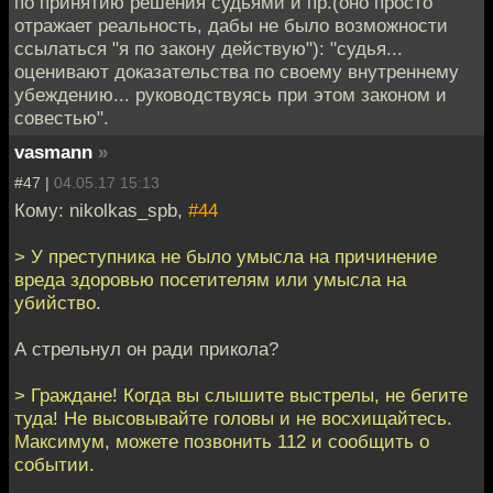
по принятию решения судьями и пр.(оно просто
отражает реальность, дабы не было возможности
ссылаться "я по закону действую"): "судья...
оценивают доказательства по своему внутреннему
убеждению... руководствуясь при этом законом и
совестью".
vasmann
»
#47 |
04.05.17 15:13
Кому: nikolkas_spb,
#44
> У преступника не было умысла на причинение
вреда здоровью посетителям или умысла на
убийство.
А стрельнул он ради прикола?
> Граждане! Когда вы слышите выстрелы, не бегите
туда! Не высовывайте головы и не восхищайтесь.
Максимум, можете позвонить 112 и сообщить о
событии.