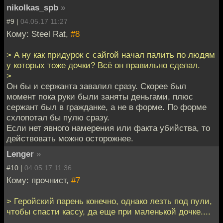
nikolkas_spb
»
#9 |
04.05.17 11:27
Кому: Steel Rat,
#8
> А ну как придурок с сайгой начал палить по людям
у которых тоже дочки? Всё он правильно сделал.
>
Он бы и сержанта завалил сразу. Скорее был
момент пока руки были заняты деньгами, плюс
сержант был в гражданке, а не в форме. По форме
схлопотал бы пулю сразу.
Если нет явного намерения или факта убийства, то
действовать можно осторожнее.
Lenger
»
#10 |
04.05.17 11:36
Кому: прочнист,
#7
> Геройский парень конечно, однако лезть под пули,
чтобы спасти кассу, да еще при маленькой дочке....