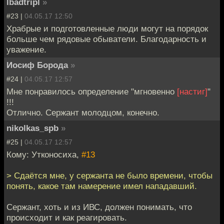
lbadtripl
»
#23 |
04.05.17 12:50
Храбрые и подготовленные люди могут на порядок
больше чем рядовые обыватели. Благодарность и
уважение.
Иосиф Борода
»
#24 |
04.05.17 12:57
Мне понравилось определение "мгновенно
[настиг]
"
!!!
Отлично. Сержант молодцом, конечно.
nikolkas_spb
»
#25 |
04.05.17 12:57
Кому: Утконосиха,
#13
> Сдаётся мне, у сержанта не было времени, чтобы
понять, какое там намерение имел нападавший.
Сержант, хоть и из ИВС, должен понимать, что
происходит и как реагировать.