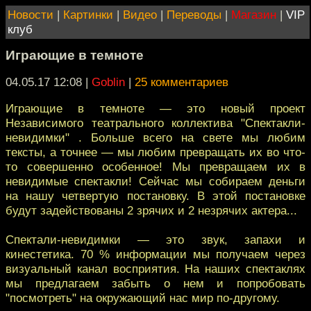
Новости
|
Картинки
|
Видео
|
Переводы
|
Магазин
|
VIP
клуб
Играющие в темноте
04.05.17 12:08
|
Goblin
|
25 комментариев
Играющие в темноте — это новый проект
Независимого театрального коллектива "Спектакли-
невидимки" . Больше всего на свете мы любим
тексты, а точнее — мы любим превращать их во что-
то совершенно особенное! Мы превращаем их в
невидимые спектакли! Сейчас мы собираем деньги
на нашу четвертую постановку. В этой постановке
будут задействованы 2 зрячих и 2 незрячих актера...
Спектали-невидимки — это звук, запахи и
кинестетика. 70 % информации мы получаем через
визуальный канал восприятия. На наших спектаклях
мы предлагаем забыть о нем и попробовать
"посмотреть" на окружающий нас мир по-другому.