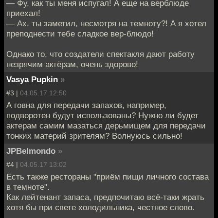
— Фу, как ты меня испугал! А еще на верблюде
приехал!
— Ах, ты заметил, несмотря на темноту?! А я хотел
преподнести тебе сладкое вер-блюдо!
Однако то, что создатели спектакля дают работу
незрячим актёрам, очень здорово!
Vasya Pupkin
»
#3 |
04.05.17 12:50
А говна для передачи запахов, например,
подворотен будут использованы? Нужно ли будет
актерам самим мазаться дерьмищем для передачи
тонких материй зрителям? Волнуюсь сильно!
JPBelmondo
»
#4 |
04.05.17 13:02
Есть также рестораны "приём пищи личного состава
в темноте".
Как лейтенант запаса, предпочитаю всё-таки жрать
хотя бы при свете холодильника, честное слово.