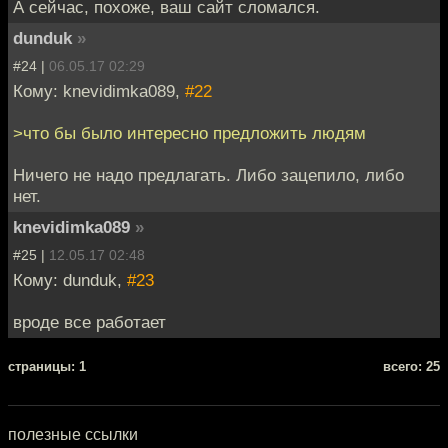
А сейчас, похоже, ваш сайт сломался.
dunduk
»
#24 |
06.05.17 02:29
Кому: knevidimka089,
#22
>что бы было интересно предложить людям
Ничего не надо предлагать. Либо зацепило, либо
нет.
knevidimka089
»
#25 |
12.05.17 02:48
Кому: dunduk,
#23
вроде все работает
cтраницы: 1
всего: 25
полезные ссылки