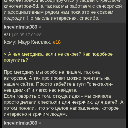
кинотеатров-5d ассоциируются у людей с креслами
кинотеатров-5d, а так как мы работаем с сенсорикой
и ассоциативным рядом нам пока это не совсем
подходит. Но мысль интересная, спасибо.
knevidimka089
»
#21 |
05.05.17 09:28
Кому: Маур Кеаллах,
#18
> А чья методика, если не секрет? Как подобное
погуглить?
Про методику мы особо не пишем, так она
авторская. А так про проект можно почитать на
нашем сайте. Просто забейте в гугл "спектакли-
невидимки" и легко нас найдете.
Если говорить о том, откуда идея - мы сначала
просто делали спектакли для незрячих, для детей. А
потом поняли, что это целое направление, которое
интересно и зрячим людям.
knevidimka089
»