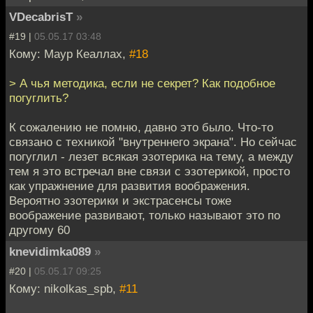
VDecabrisT
»
#19 |
05.05.17 03:48
Кому: Маур Кеаллах,
#18
> А чья методика, если не секрет? Как подобное
погуглить?
К сожалению не помню, давно это было. Что-то
связано с техникой "внутреннего экрана". Но сейчас
погуглил - лезет всякая эзотерика на тему, а между
тем я это встречал вне связи с эзотерикой, просто
как упражнение для развития воображения.
Вероятно эзотерики и экстрасенсы тоже
воображение развивают, только называют это по
другому 60
knevidimka089
»
#20 |
05.05.17 09:25
Кому: nikolkas_spb,
#11