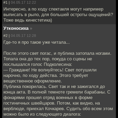
#1 |
04.05.17 12:22
Интересно, а по ходу спектакля могут например
выписать в рыло, для большей остроты ощущений?
Тоже ведь кинестетика)
Утконосиха
»
#2 |
04.05.17 12:28
Где-то я про такое уже читала...
После этого свет погас, и публика затопала ногами.
Топала она до тех пор, покуда со сцены не
послышался голос Подколесина:
— Граждане! Не волнуйтесь! Свет потушили
нарочно, по ходу действа. Этого требует
вещественное оформление.
Публика покорилась. Свет так и не зажигался до
конца акта. В полной темноте гремели барабаны. С
фонарями прошел отряд военных в форме
гостиничных швейцаров. Потом, как видно, на
верблюде, приехал Кочкарев. Судить обо всем этом
можно было из следующего диалога: