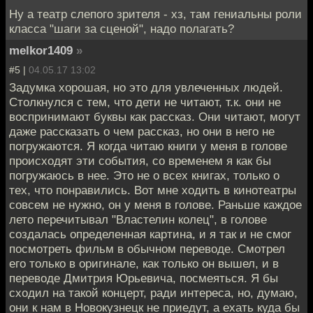
Ну а театр слепого зрителя - хз, там гениальны роли
класса "шаги за сценой", надо полагать?
melkor1409
»
#5 |
04.05.17 13:02
Задумка хорошая, но это для увлеченных людей.
Столкнулся с тем, что дети не читают, т.к. они не
воспринимают буквы как рассказ. Они читают, могут
даже рассказать о чем рассказ, но они в него не
погружаются. Я когда читаю книги у меня в голове
происходят эти события, со временем я как бы
погружаюсь в нее. Это не о всех книгах, только о
тех, что понравились. Вот мне ходить в кинотеатры
совсем не нужно, он у меня в голове. Раньше каждое
лето перечитывал "Властелин колец", в голове
создалась определенная картина, и я так и не смог
посмотреть фильм в обычном переводе. Смотрел
его только в оригинале, как только он вышел, и в
переводе Дмитрия Юрьевича, посмеяться. Я бы
сходил на такой концерт, ради интереса, но, думаю,
они к нам в Новокузнецк не приедут, а ехать куда бы