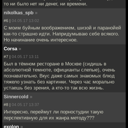
то ни было нет ни денег, ни времени.
nikolkas_spb
»
#6 |
04.05.17 13:02
С моим буйным воображением, шизой и паранойей
как-то страшно идти. Напридумываю себе всякого.
Но начинание очень интересное.
Corsa
»
#7 |
04.05.17 13:11
Был в тёмном ресторане в Москве (сидишь в
абсолютной темноте, официанты слепые), очень
познавательно. Вкус даже самых знакомых блюд
тяжело узнать без картинки. Через час морально
устаешь без зрения, а кто-то так всю жизнь.
Sinnercold
»
#8 |
04.05.17 13:37
Интересно, переймут ли порностудии такую
перспективную для их жанра методу???
exolon
»