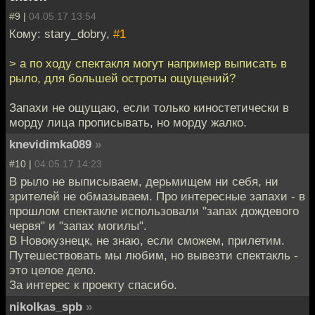
#9 |
04.05.17 13:54
Кому: stary_dobry,
#1
> а по ходу спектакля могут например выписать в
рыло, для большей остроты ощущений?
Запахи не ощущаю, если только киностетически в
морду лица прописывать, но морду жалко.
knevidimka089
»
#10 |
04.05.17 14:23
В рыло не выписываем, дерьмищем ни себя, ни
зрителей не обмазываем. Про интересные запахи - в
прошлом спектакле использовали "запах дождевого
червя" и "запах могилы".
В Новокузнецк, не знаю, если сможем, прилетим.
Путешествовать мы любим, но вывезти спектакль -
это целое дело.
За интерес к проекту спасибо.
nikolkas_spb
»