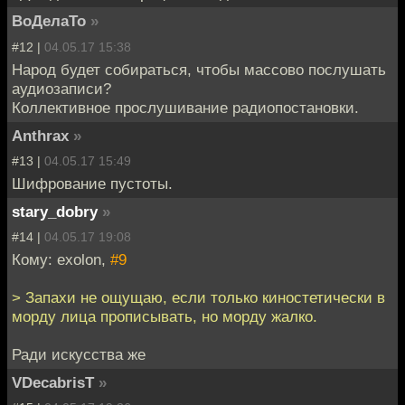
ВоДелаТо
»
#12 |
04.05.17 15:38
Народ будет собираться, чтобы массово послушать
аудиозаписи?
Коллективное прослушивание радиопостановки.
Anthrax
»
#13 |
04.05.17 15:49
Шифрование пустоты.
stary_dobry
»
#14 |
04.05.17 19:08
Кому: exolon,
#9
> Запахи не ощущаю, если только киностетически в
морду лица прописывать, но морду жалко.
Ради искусства же
VDecabrisT
»