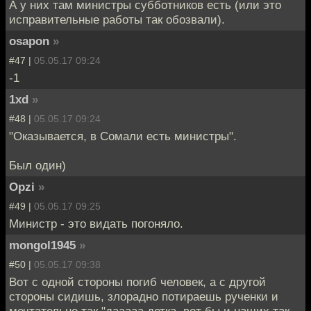
А у них там министры субботников есть (или это
исправительные работы так обозвали).
osapon
»
#47 |
05.05.17 09:24
-1
1xd
»
#48 |
05.05.17 09:24
"Оказывается, в Сомали есть министры".
Был один)
Opzi
»
#49 |
05.05.17 09:25
Министр - это видать погоняло.
mongol1945
»
#50 |
05.05.17 09:38
Вот с одной стороны погиб человек, а с другой
стороны сидишь, злорадно потираешь рученки и