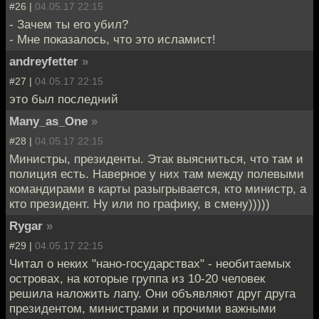
#26 |
04.05.17 22:15
- Зачем ты его убил?
- Мне показалось, что это исламист!
andreyfetter
»
#27 |
04.05.17 22:15
это был последний
Many_as_One
»
#28 |
04.05.17 22:15
Министры, президенты. Этак выясниться, что там и
полиция есть. Наверное у них там между полевыми
командирами в карты разыгрывается, кто министр, а
кто президент. Ну или по графику, в смену)))))
Rygar
»
#29 |
04.05.17 22:15
Читал о неких "нано-государствах" - необитаемых
островах, на которые группа из 10-20 человек
решила наложить лапу. Они объявляют друг друга
президентом, министрами и прочими важными