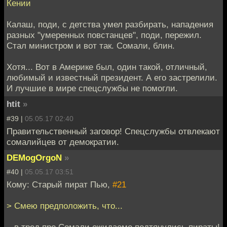
Кении
Калаш, поди, с детства умел разбирать, нападения
разных "умеренных повстанцев", поди, пережил.
Стал министром и вот так. Сомали, блин.
Хотя... Вот в Америке был, один такой, отличный,
любимый и известный президент. А его застрелили.
И лучшие в мире спецслужбы не помогли.
htit
»
#39 |
05.05.17 02:40
Правительственный заговор! Спецслужбы отвлекают
сомалийцев от демократии.
DEMogOrgoN
»
#40 |
05.05.17 03:51
Кому: Старый пират Пью,
#21
> Смею предположить, что...
...в тред про Сомали ожидаемо подтянулись пираты!