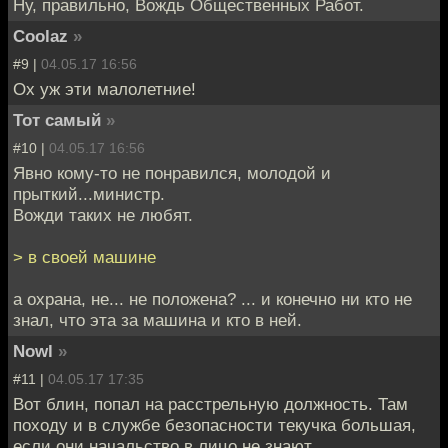
Ну, правильно, Вождь Общественных Работ.
Coolaz
»
#9 |
04.05.17 16:56
Ох уж эти малолетние!
Тот самый
»
#10 |
04.05.17 16:56
Явно кому-то не понравился, молодой и
прыткий...министр.
Вожди таких не любят.
> в своей машине
а охрана, не... не положена? ... и конечно ни кто не
знал, что эта за машина и кто в ней.
Nowl
»
#11 |
04.05.17 17:35
Вот блин, попал на расстрельную должность. Там
походу и в службе безопасности текучка большая,
если они начальство в лицо не знают.