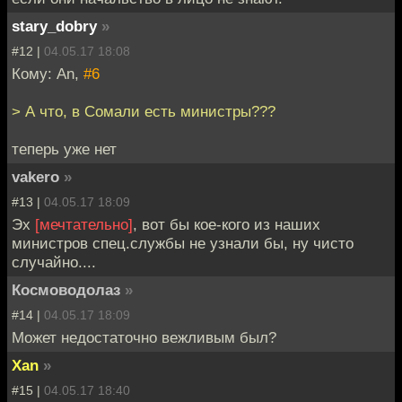
stary_dobry
»
#12 |
04.05.17 18:08
Кому: An,
#6
> А что, в Сомали есть министры???
теперь уже нет
vakero
»
#13 |
04.05.17 18:09
Эх
[мечтательно]
, вот бы кое-кого из наших
министров спец.службы не узнали бы, ну чисто
случайно....
Космоводолаз
»
#14 |
04.05.17 18:09
Может недостаточно вежливым был?
Xan
»
#15 |
04.05.17 18:40