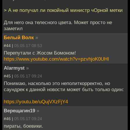
> А не получал ли покойный министр чОрной метки
Для него она телесного цвета. Может просто не
заметил
Белый Волк
»
#44 |
05.05.17 08:53
Перепутали с Жосом Бомоном!
https://www.youtube.com/watch?v=pzvhjoK0UHI
Alarmyst
»
#45 |
05.05.17 09:24
Понимаю, насколько это неполиткорректно, но
саундрек к данной новости может быть только один:
https://youtu.be/uQujVXzFjY4
Верещагин19
»
#46 |
05.05.17 09:24
пираты, боевики.