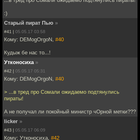
:)
Старый пират Пью
»
#41 |
05.05.17 03:58
Кому: DEMogOrgoN,
#40
Кудыж бе нас то...!
Утконосиха
»
#42 |
05.05.17 05:31
Кому: DEMogOrgoN,
#40
> ...в тред про Сомали ожидаемо подтянулись
пираты!
А не получал ли покойный министр чОрной метки???
licker
»
#43 |
05.05.17 06:09
Кому: Утконосиха,
#42