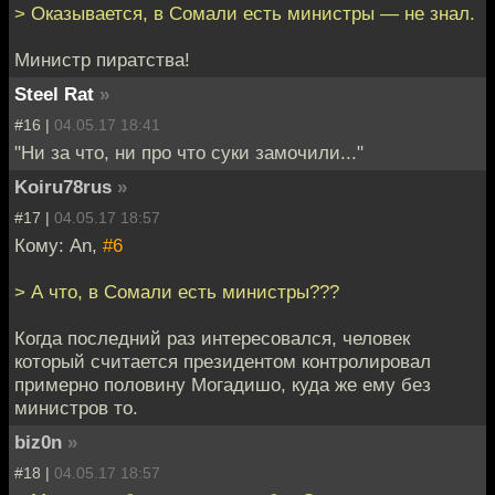
> Оказывается, в Сомали есть министры — не знал.
Министр пиратства!
Steel Rat
»
#16 |
04.05.17 18:41
"Ни за что, ни про что суки замочили..."
Koiru78rus
»
#17 |
04.05.17 18:57
Кому: An,
#6
> А что, в Сомали есть министры???
Когда последний раз интересовался, человек
который считается президентом контролировал
примерно половину Могадишо, куда же ему без
министров то.
biz0n
»
#18 |
04.05.17 18:57