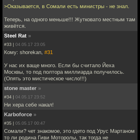
>Оказывается, в Сомали есть министры - не знал.
Теперь, на одного меньше!!! Жутковато местным там
живётся.
Steel Rat
»
#33 |
04.05.17 23:05
Кому: shorekan,
#31
У нас их ваще много. Если бы считало Йеха
Москвы, то под полтора миллиарда получилось.
(Опять это мистическое число!!!)
stone master
»
#34 |
04.05.17 23:52
Ни хера себе накал!
Karboforce
»
#35 |
05.05.17 00:47
Сомали? чет знакомое, это гдето под Урус Мартаном
то ли родина Гиви Моторолы, так тогда не