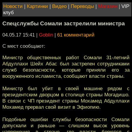
Новости
|
Картинки
|
Видео
|
Переводы
|
Магазин
|
VIP
клуб
Спецслужбы Сомали застрелили министра
04.05.17 15:41
|
Goblin
|
61 комментарий
С мест сообщают:
Министр общественных работ Сомали 31-летний
Абдуллахи Шейх Абас был застрелен сотрудниками
служб безопасности, которые приняли его за
вооруженного исламиста, сообщают власти страны.
Министр был убит в своей машине рядом с
президентским дворцом в столице страны Могадишо.
В связи с ЧП президент страны Мохамед Абдуллахи
Мохамед прервал свой визит в Эфиопию.
Подобные ошибки службы безопасности Сомали
допускали и раньше — слишком высок уровень
напряжения в стране, где власти борются с