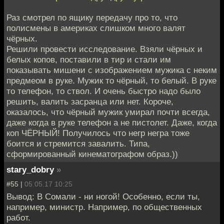
Раз смотрел по ящику передачу про то, что
полисмены в америках слишком много валят
чёрных.
Решили провести исследование. Взяли чёрных и
белых копов, поставили в тир и стали им
показывать мишени с изображением мужика с неким
предмеом в руке. Мужик то чёрный, то белый. В руке
то телефон, то ствол. И очень быстро надо было
решить, валить засранца или нет. Короче,
оказалось, что чёрный мужик умирал почти всегда,
даже когда в руке телефон а не пистолет. Даже, когда
коп ЧЁРНЫЙ! Получилось что негр негра тоже
боится и стремится завалить. Типа,
сформированный кинематографом образ.))
stary_dobry
»
#55 |
05.05.17 10:25
Вывод: В Сомали - ни ногой! Особенно, если ты,
например, министр. Например, по общественных
работ.