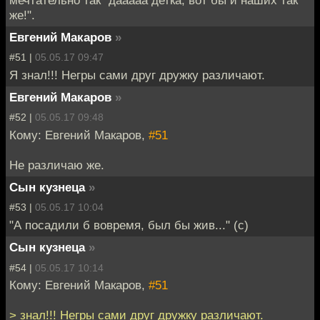
мечтательно так "дааааа детка, вот бы и наших так
же!".
Евгений Макаров
»
#51 |
05.05.17 09:47
Я знал!!! Негры сами друг дружку различают.
Евгений Макаров
»
#52 |
05.05.17 09:48
Кому: Евгений Макаров,
#51
Не различаю же.
Сын кузнеца
»
#53 |
05.05.17 10:04
"А посадили б вовремя, был бы жив..." (с)
Сын кузнеца
»
#54 |
05.05.17 10:14
Кому: Евгений Макаров,
#51
> знал!!! Негры сами друг дружку различают.