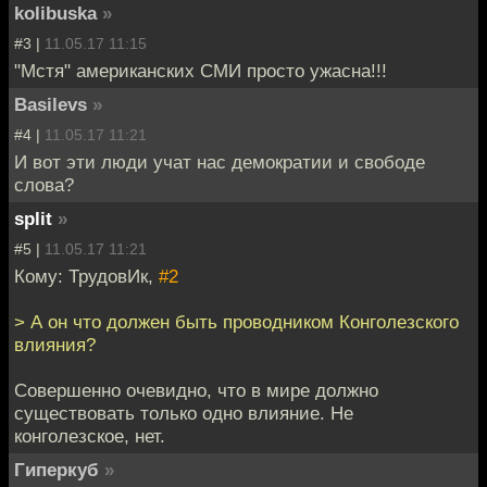
kolibuska
»
#3 |
11.05.17 11:15
"Мстя" американских СМИ просто ужасна!!!
Basilevs
»
#4 |
11.05.17 11:21
И вот эти люди учат нас демократии и свободе
слова?
split
»
#5 |
11.05.17 11:21
Кому: ТрудовИк,
#2
> А он что должен быть проводником Конголезского
влияния?
Совершенно очевидно, что в мире должно
существовать только одно влияние. Не
конголезское, нет.
Гиперкуб
»