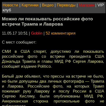
Новости
|
Картинки
|
Видео
|
Переводы
|
Магазин
|
VIP
клуб
Можно ли показывать российские фото
встречи Трампа и Лаврова
11.05.17 10:51
|
Goblin
|
52 комментария
С мест сообщают:
СМИ в США спорят, допустимо ли показывать
российские фото со встречи президента США
Дональда Трампа и главы МИД РФ Сергея Лаврова,
сообщает издание Politico.
Белый дом объявил, что прессы на встрече не было,
но были допущены два личных фотографа — Трампа
и Лаврова. Российские фото, на которых Трамп
пожимает руку Лаврову и послу России в США
Сергею Кисляку, были опубликованы МИД РФ.
Американская сторона протокольные фото не
публиковала.