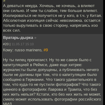
>
А деваться некуда. Хочешь, не хочешь, а влияют
они сильно. И чем ты слабее, тем больше влияют.
Изолироваться не получится не у кого, в т.ч. у Китая.
Абсолютная изоляция сейчас невозможна. остается
только выруливать в свою сторону, напрягаясь изо
всех сил.
Вратарь-дырка
»
#20 |
11.05.17 15:10
Кому: russo marinero,
#9
Ну ты пипец прогнозист. Ну то же самое было с
капитуляцией в Реймсе, даже еще хитрее:
журналисты были допущены, а публиковать ничего
были не должны при том, что о капитуляции было
сообщено в Германии. Что такого удивительного в
том, что куда-то не пустили фотографов? Что такого
ценного в фотографиях Лаврова и Трампа, что без
них жить нельзя? Кстати, кто без них жить не может,
смело может использовать фотографии российского
МИД.