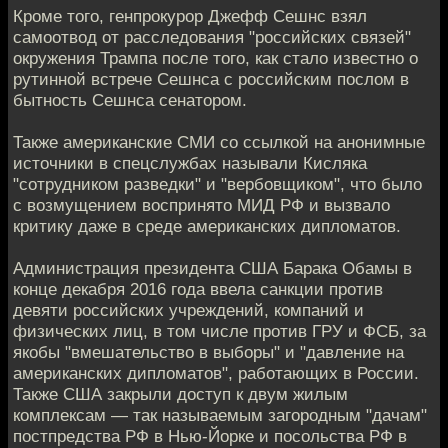
Кроме того, генпрокурор Джефф Сешнс взял
самоотвод от расследования "российских связей"
окружения Трампа после того, как стало известно о
рутинной встрече Сешнса с российским послом в
бытность Сешнса сенатором.
Также американские СМИ со ссылкой на анонимные
источники в спецслужбах называли Кисляка
"сотрудником разведки" и "вербовщиком", что было
с возмущением воспринято МИД РФ и вызвало
критику даже в среде американских дипломатов.
Администрация президента США Барака Обамы в
конце декабря 2016 года ввела санкции против
девяти российских учреждений, компаний и
физических лиц, в том числе против ГРУ и ФСБ, за
якобы "вмешательство в выборы" и "давление на
американских дипломатов", работающих в России.
Также США закрыли доступ к двум жилым
комплексам — так называемым загородным "дачам"
постпредства РФ в Нью-Йорке и посольства РФ в