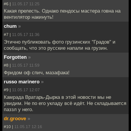
#6 |
11.05.17 11:25
Какая прелесть. Однако пендосы мастера говна на
вентилятор накинуть!
chum
»
#7 |
11.05.17 11:36
Этично публиковать фото грузинских "Градов" и
сообщать, что это русские напали на грузин.
Forgotten
»
#8 |
11.05.17 11:59
Фридом оф спич, мазафака!
russo marinero
»
#9 |
11.05.17 12:07
Камрада Вратарь-Дырка в этой новости мы не
увидим. Не по его укладу всё идёт. Не складывается
паззл у него.
dr.groove
»
#10 |
11.05.17 12:16