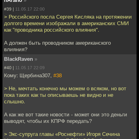
nArano
»
#39 |
11.05.17 22:00
> Российского посла Сергея Кисляка на протяжении
долгого времени изображали в американских СМИ
как "проводника российского влияния".
А должен быть проводником американского
влияния?
BlackRaven
»
#40 |
11.05.17 22:09
Кому: Щербина307,
#38
> Не, мечтать конечно мы можем о всяком, но вот
пока таких как ты описываешь не видно и не
слышно.
А как же вот такие новости - может они это деньги
выводят, чтобы их КПРФ передать?
> Экс-супруга главы «Роснефти» Игоря Сечина