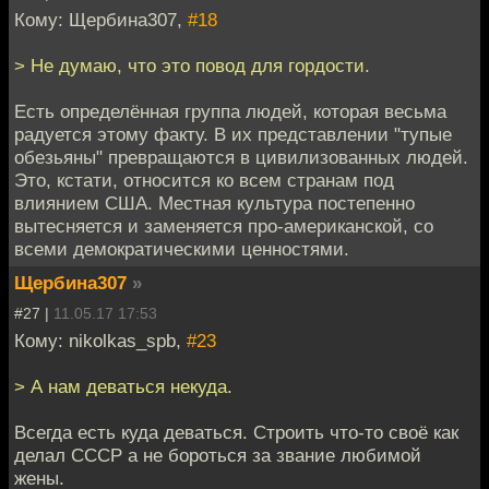
Кому: Щербина307,
#18
> Не думаю, что это повод для гордости.
Есть определённая группа людей, которая весьма
радуется этому факту. В их представлении "тупые
обезьяны" превращаются в цивилизованных людей.
Это, кстати, относится ко всем странам под
влиянием США. Местная культура постепенно
вытесняется и заменяется про-американской, со
всеми демократическими ценностями.
Щербина307
»
#27 |
11.05.17 17:53
Кому: nikolkas_spb,
#23
> А нам деваться некуда.
Всегда есть куда деваться. Строить что-то своё как
делал СССР а не бороться за звание любимой
жены.