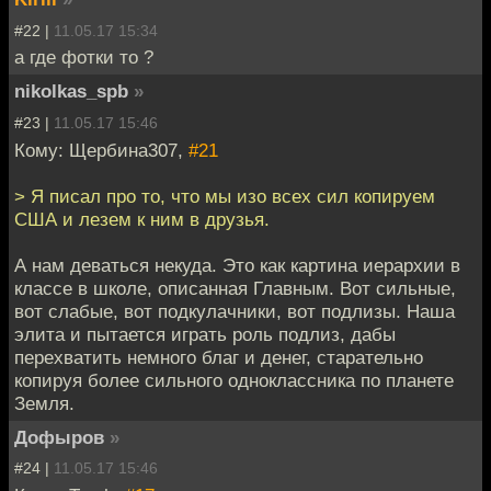
#22 |
11.05.17 15:34
а где фотки то ?
nikolkas_spb
»
#23 |
11.05.17 15:46
Кому: Щербина307,
#21
> Я писал про то, что мы изо всех сил копируем
США и лезем к ним в друзья.
А нам деваться некуда. Это как картина иерархии в
классе в школе, описанная Главным. Вот сильные,
вот слабые, вот подкулачники, вот подлизы. Наша
элита и пытается играть роль подлиз, дабы
перехватить немного благ и денег, старательно
копируя более сильного одноклассника по планете
Земля.
Дофыров
»
#24 |
11.05.17 15:46