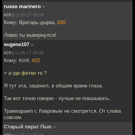
russo marinero
»
#28 |
11.05.17 18:29
Кому: Вратарь-дырка,
#20
Ловко ты вывернулся!
eugene107
»
#29 |
11.05.17 19:39
Кому: Kirill,
#22
> а где фотки то ?
Я тут эта, заценил, в общем краем глаза.
Так вот точно говорю - лучше не показывать.
Трампарамп с Лавровым не смотрится. От слова
совсем.
Старый пират Пью
»