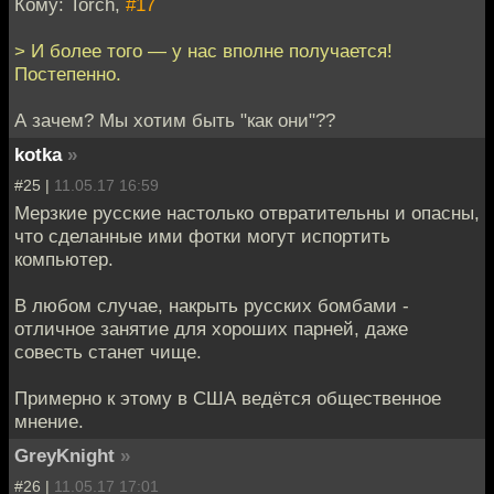
Кому: Torch,
#17
> И более того — у нас вполне получается!
Постепенно.
А зачем? Мы хотим быть "как они"??
kotka
»
#25 |
11.05.17 16:59
Мерзкие русские настолько отвратительны и опасны,
что сделанные ими фотки могут испортить
компьютер.
В любом случае, накрыть русских бомбами -
отличное занятие для хороших парней, даже
совесть станет чище.
Примерно к этому в США ведётся общественное
мнение.
GreyKnight
»
#26 |
11.05.17 17:01