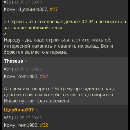
#33 |
11.05.17 20:00
Кому: Щербина307,
#27
> Строить что-то своё как делал СССР а не бороться
за звание любимой жены.
>
Народу - да, надо строиться, а элите, мать её,
интересней нахапать и свалить на запад. Вот и
борются за место в гареме.
Theseus
»
#34 |
11.05.17 20:03
Кому: rem1982,
#32
А о чем им говорить? Встречу президентов надо
долго готовить и хотя бы о чем_то договорится.
Иначе пустая трата времени.
Щербина307
»
#35 |
11.05.17 20:06
Кому: rem1982,
#32