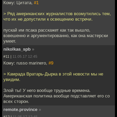
Кому: Цитата,
#1
> Ряд американских журналистов возмутились тем,
что их не допустили к освещению встречи.
пускай им псака расскажет как так вышло,
взвешенно и аргументированно, как она мастерски
умеет.
nikolkas_spb
»
#11 |
11.05.17 12:45
Кому: russo marinero,
#9
> Камрада Вратарь-Дырка в этой новости мы не
увидим.
Злой ты! У него вообще трудные времена.
Американская политика вообще подставляет его со
всех сторон.
remote.province
»
#12 |
11.05.17 12:45