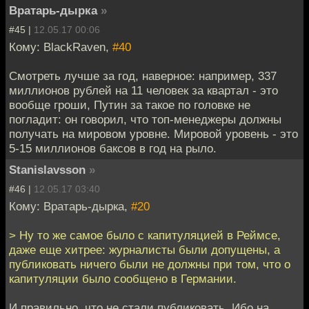
Вратарь-дырка
»
#45 |
12.05.17 00:06
Кому: BlackRaven,
#40
Смотреть лучше за год, наверное: например, 337
миллионов рублей на 11 человек за квартал - это
вообще гроши, Путин за такое по головке не
погладит: он говорил, что топ-менеджеры должны
получать на мировом уровне. Мировой уровень - это
5-15 миллионов баксов в год на рыло.
Stanislavsson
»
#46 |
12.05.17 03:40
Кому: Вратарь-дырка,
#20
> Ну то же самое было с капитуляцией в Реймсе,
даже еще хитрее: журналисты были допущены, а
публиковать ничего были не должны при том, что о
капитуляции было сообщено в Германии.
И правильно, что не стали публиковать. Ибо на