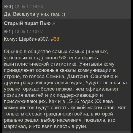
#50 |
12.05.17 18:54
Да. Веселуха у них там. :)
Старый пират Пью
»
#51 |
13.05.17 10:07
Кому: Щербина307,
#38
Обычно в обществе самых-самых (шумных,
успешных и т.д.) около 5%, если верить
капиталистической​ статистике. Учитывая кому
принадлежат основные каналы коммуникации в
стране, то голоса Семина, Дмитрия Юрьевича и
других разделяющих левые идеи, будут слышны на
уровне гораздо более низком, чем официальная
позиция властей и их поддерживающих и
прислуживающих. Как и в 15-16 годах ХХ века
коммунистов будут считать кучкой маргиналов. Вот
только мкссовая гражданская война, в которой
реально решал выбор населения, показала, кто
маргинал, и кто взял власть в руки.