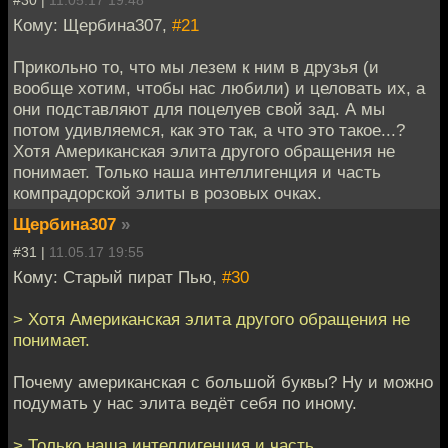
#30 |
11.05.17 19:48
Кому: Щербина307,
#21
Прикольно то, что мы лезем к ним в друзья (и
вообще хотим, чтобы нас любили) и целовать их, а
они подставляют для поцелуев свой зад. А мы
потом удивляемся, как это так, а что это такое...?
Хотя Американская элита другого обращения не
понимает. Только наша интеллигенция и часть
компрадорской элиты в розовых очках.
Щербина307
»
#31 |
11.05.17 19:55
Кому: Старый пират Пью,
#30
> Хотя Американская элита другого обращения не
понимает.
Почему американская с большой буквы? Ну и можно
подумать у нас элита ведёт себя по иному.
> Только наша интеллигенция и часть