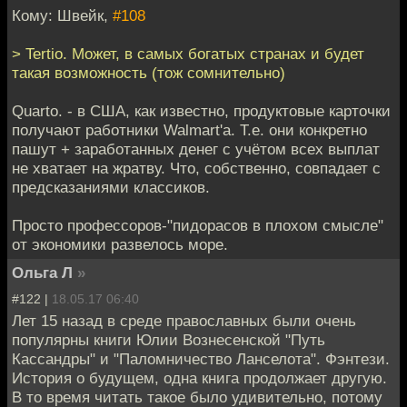
Кому: Швейк,
#108
> Tertio. Может, в самых богатых странах и будет
такая возможность (тож сомнительно)
Quarto. - в США, как известно, продуктовые карточки
получают работники Walmart'а. Т.е. они конкретно
пашут + заработанных денег с учётом всех выплат
не хватает на жратву. Что, собственно, совпадает с
предсказаниями классиков.
Просто профессоров-"пидорасов в плохом смысле"
от экономики развелось море.
Ольга Л
»
#122 |
18.05.17 06:40
Лет 15 назад в среде православных были очень
популярны книги Юлии Вознесенской "Путь
Кассандры" и "Паломничество Ланселота". Фэнтези.
История о будущем, одна книга продолжает другую.
В то время читать такое было удивительно, потому