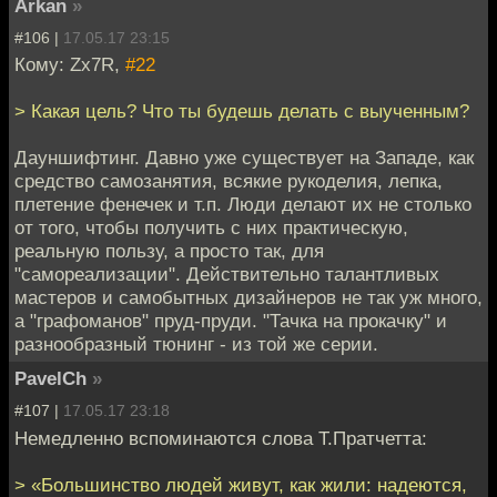
Arkan
»
#106 |
17.05.17 23:15
Кому: Zx7R,
#22
> Какая цель? Что ты будешь делать с выученным?
Дауншифтинг. Давно уже существует на Западе, как
средство самозанятия, всякие рукоделия, лепка,
плетение фенечек и т.п. Люди делают их не столько
от того, чтобы получить с них практическую,
реальную пользу, а просто так, для
"самореализации". Действительно талантливых
мастеров и самобытных дизайнеров не так уж много,
а "графоманов" пруд-пруди. "Тачка на прокачку" и
разнообразный тюнинг - из той же серии.
PavelCh
»
#107 |
17.05.17 23:18
Немедленно вспоминаются слова Т.Пратчетта:
> «Большинство людей живут, как жили: надеются,