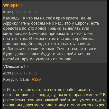
Whisper
»
#132 |
18.05.17 10:28
Камрады, а что вы на себя примеряете, да на
Африку? Речь совсем не о нас, это у Европы есть
средства по 240 ярдов Греции выделять или
миллионами беженцев принимать и что-то им
платить там. И именно там и стояла проблема
лишних людей всегда, от которых старались
избавиться всеми силами. Речь о том, что так и
будет далее - одни будут в игры рубиться на
пособии, другие умирать от голода.
VDecabrisT
»
#133 |
18.05.17 10:51
Кому: КТ315Б,
#129
> И те, кто считают, что вот-вот робо-таксисты
вытеснят живых - люди, ау, вы хоть права имеете? В
российских реалиях никакой робот не сумеет ездить
по нашим дорогам, упадет в яму и сломается нахрен