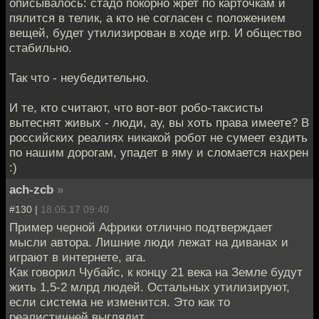
описывалось: стадо покорно жрет по карточкам и
пялится в телик, а кто не согласен с положением
вещей, будет утилизирован в ходе игр. И общество
стабильно.
Так что - неубедительно.
И те, кто считают, что вот-вот робо-таксисты
вытеснят живых - люди, ау, вы хоть права имеете? В
российских реалиях никакой робот не сумеет ездить
по нашим дорогам, упадет в яму и сломается нахрен
:)
ach-zcb
»
#130 |
18.05.17 09:40
Пример черной Африки отлично подтверждает
мысли автора. Лишние люди лежат на диванах и
играют в интернете, ага.
Как говорил Чубайс, к концу 21 века на Земле будут
жить 1,5-2 млрд людей. Остальных утилизируют,
если система не изменится. Это как то
реалистичней выглядит.