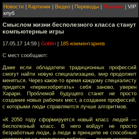
Новости
|
Картинки
|
Видео
|
Переводы
|
Магазин
|
VIP
клуб
Смыслом жизни бесполезного класса станут
компьютерные игры
17.05.17 14:59
|
Goblin
|
185 комментариев
С мест сообщают:
Даже если обладатели традиционных профессий
смогут найти новую специализацию, мир продолжит
меняться. Через какое-то время каждому специалисту
придется «переизобретать» себя заново, уверен
Харари. Проблемой будущего станет не просто
создание новых рабочих мест, а создание профессий,
с которыми люди справляются лучше алгоритмов.
«К 2050 году сформируется новый класс людей —
бесполезный класс. В него войдут не просто
безработные люди, а люди в принципе не способные
устроиться на доступную работу», — пишет историк.