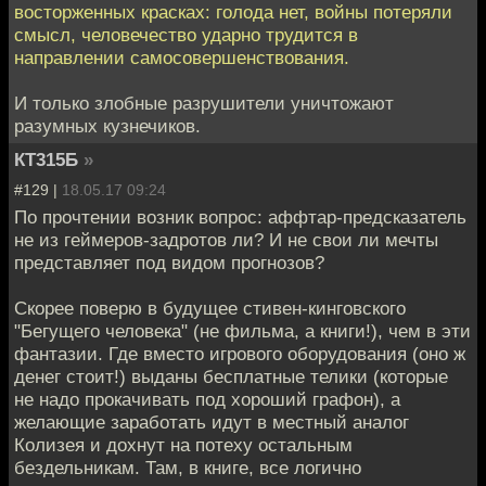
восторженных красках: голода нет, войны потеряли
смысл, человечество ударно трудится в
направлении самосовершенствования.
И только злобные разрушители уничтожают
разумных кузнечиков.
КТ315Б
»
#129 |
18.05.17 09:24
По прочтении возник вопрос: аффтар-предсказатель
не из геймеров-задротов ли? И не свои ли мечты
представляет под видом прогнозов?
Скорее поверю в будущее стивен-кинговского
"Бегущего человека" (не фильма, а книги!), чем в эти
фантазии. Где вместо игрового оборудования (оно ж
денег стоит!) выданы бесплатные телики (которые
не надо прокачивать под хороший графон), а
желающие заработать идут в местный аналог
Колизея и дохнут на потеху остальным
бездельникам. Там, в книге, все логично