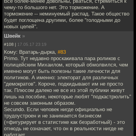
Все более-менее довольны, рваться, стремиться к
чему-то большого нет. Это торможение. А
торможение -- неминуемый распад. Такое общество
будет поглощена другими, более "голодными до
новых целей".
Швейк
»
#108 |
17.05.17 23:19
Кому: Вратарь-дырка,
#83
Primo. Тут недавно проскакивала пара роликов с
полицейским Михаилом, который обмолвился, чем
именно могут быть полезны такие личности для
политиков. А именно: электорат для различных
"демократов". Короче, подкидывают им не просто
так. Плюсом далеко не все из этой публики живут
лишь на пособие, некоторые любят "подкастрюлить"
не совсем законным образом.
Secundo. Если человек нигде официально не
трудоустроен и не занимается бизнесом
(=фигурирует в статистике как безработный) - это
отнюдь не означает, что он в реальности нигде не
работает.