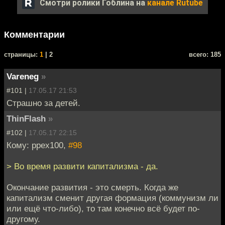
Смотри ролики Гоблина на
канале Rutube
Комментарии
cтраницы:
1
| 2
всего: 185
Vareneg
»
#101 |
17.05.17 21:53
Страшно за детей.
ThinFlash
»
#102 |
17.05.17 22:15
Кому: ppex100,
#98
> Во время развити капитализма - да.
Окончание развития - это смерть. Когда же
капитализм сменит другая формация (коммунизм ли
или ещё что-либо), то там конечно всё будет по-
другому.