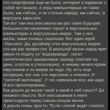
что смартфонов еще не было, интернет в карманах с
собой не таскали, и игры компьютерные не такие
были, как сейчас, и не столько народу, как сейчас, в
виртуале зависало.
Так вот там она описывала как раз такое будущее:
большинство населения торчит в персональных
компьютерах в виртуальных мирах. Там у них
жизнь, какая хочешь сказочная. Вот один герой
-Ланселот. Да, дизайнер этих виртуальных миров -
это как раз профессия. В реальной жизни народ жрет
какую-то бодягу из "водопровода", носит
синтетическую одноразовую одежду (хватает на
день, а потом в утилизацию), и никому ничего кроме
персоников и их миров не надо. Ну, есть еще
каторжане, вот они эти персоники и клепают. И
"золотой миллиард". У тех нормально все, как надо.
И все прочипированы.
Как дошли до жизни такой и какой в ней смысл? Да
никакого смысла. Все описываемое в книге
происходило перед самым концом жизни.
А дошли очень просто: "Если слепой ведет слепого,