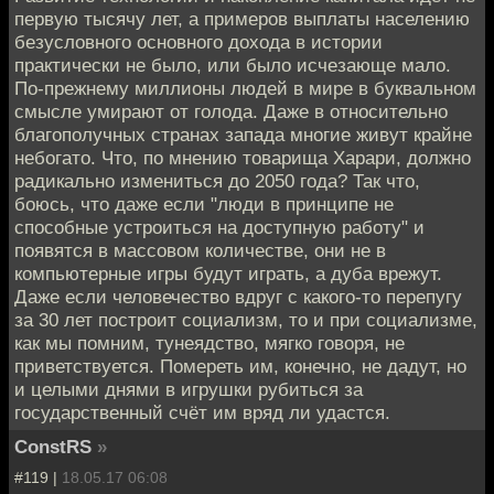
первую тысячу лет, а примеров выплаты населению
безусловного основного дохода в истории
практически не было, или было исчезающе мало.
По-прежнему миллионы людей в мире в буквальном
смысле умирают от голода. Даже в относительно
благополучных странах запада многие живут крайне
небогато. Что, по мнению товарища Харари, должно
радикально измениться до 2050 года? Так что,
боюсь, что даже если "люди в принципе не
способные устроиться на доступную работу" и
появятся в массовом количестве, они не в
компьютерные игры будут играть, а дуба врежут.
Даже если человечество вдруг с какого-то перепугу
за 30 лет построит социализм, то и при социализме,
как мы помним, тунеядство, мягко говоря, не
приветствуется. Помереть им, конечно, не дадут, но
и целыми днями в игрушки рубиться за
государственный счёт им вряд ли удастся.
ConstRS
»
#119 |
18.05.17 06:08