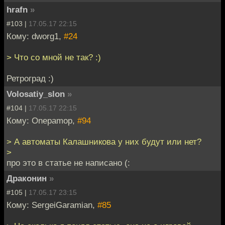
hrafn
»
#103 |
17.05.17 22:15
Кому: dworg1,
#24
> Что со мной не так? :)
Ретроград :)
Volosatiy_slon
»
#104 |
17.05.17 22:15
Кому: Onepamop,
#94
> А автоматы Калашникова у них будут или нет?
>
про это в статье не написано (:
Драконин
»
#105 |
17.05.17 23:15
Кому: SergeiGaramian,
#85