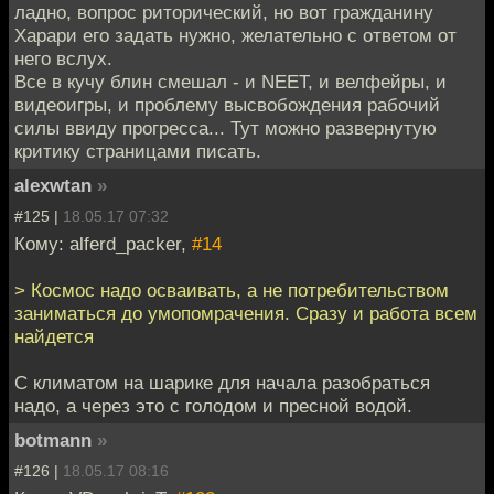
ладно, вопрос риторический, но вот гражданину
Харари его задать нужно, желательно с ответом от
него вслух.
Все в кучу блин смешал - и NEET, и велфейры, и
видеоигры, и проблему высвобождения рабочий
силы ввиду прогресса... Тут можно развернутую
критику страницами писать.
alexwtan
»
#125 |
18.05.17 07:32
Кому: alferd_packer,
#14
> Космос надо осваивать, а не потребительством
заниматься до умопомрачения. Сразу и работа всем
найдется
С климатом на шарике для начала разобраться
надо, а через это с голодом и пресной водой.
botmann
»
#126 |
18.05.17 08:16