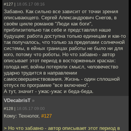
#127 |
18.05.17 08:16
Забавно. Как сильно все зависит от точки зрения
описывающего. Сергей Александрович Снегов, в
своём цикле романов "Люди как боги",
приблизительно так себе и представлял наше
будущее: работа доступна только единицам и как-то
так получалось, что только за пределами солнечной
системы, в ейных границах работы не было ни для
кого, потому что роботы. Но что забавно - автор
описывает этот период в восторженных красках:
голода нет, войны потеряли смысл, человечество
ударно трудится в направлении
самосовершенствования. Жизнь - один сплошной
отпуск по программе "все включено".
А тут, значит - ужас-ужас и беда-беда.
VDecabrisT
»
#128 |
18.05.17 09:00
Кому: Технолог,
#127
> Но что забавно - автор описывает этот период в