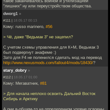
такое заканчивалось войной и утилизацией
"лишних" ну или переустройством общества.
dworg1
»
#111 |
18.05.17 00:13
Кому: russo marinero,
#56
> Чё, даже "Ведьмак 3" не зацепил?
С учетом схемы управления для К+М, Ведьмак 3
был подвергнут анафеме :)
Зато для F4 не поленился сделать мод на перевод
http://www.nexusmods.com/fallout4/mods/18430/
?
stary_dobry
»
#112 |
18.05.17 01:00
Кому: Мегаватник,
#81
> Для начала неплохо освоить Дальний Восток
Сибирь и Арктику
А они в-общем-то на определенном уровне освоены.