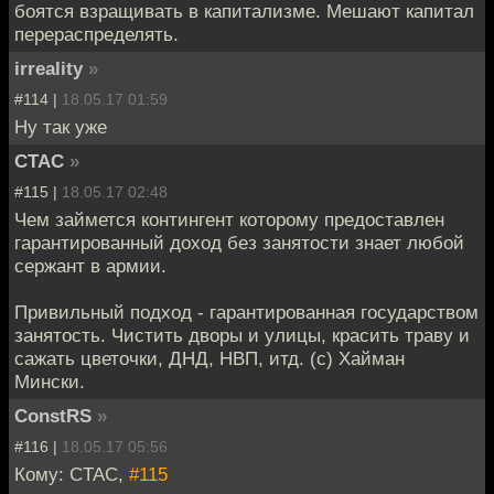
боятся взращивать в капитализме. Мешают капитал
перераспределять.
irreality
»
#114 |
18.05.17 01:59
Ну так уже
CTAC
»
#115 |
18.05.17 02:48
Чем займется контингент которому предоставлен
гарантированный доход без занятости знает любой
сержант в армии.
Привильный подход - гарантированная государством
занятость. Чистить дворы и улицы, красить траву и
сажать цветочки, ДНД, НВП, итд. (с) Хайман
Мински.
ConstRS
»
#116 |
18.05.17 05:56
Кому: CTAC,
#115