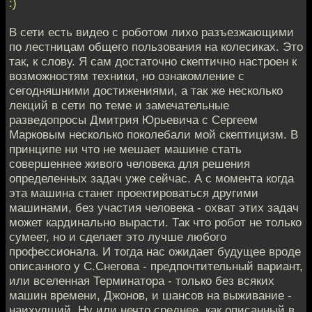
:)
В сети есть видео с роботом лихо разъезжающими
по лестницам общего пользования на колесиках. Это
так, к слову. Я сам достаточно скептично настроен к
возможностям техники, но ознакомление с
сегодняшними достижениями, а так же несколько
лекций в сети по теме и замечательные
разведопросы Дмитрия Юрьевича с Сергеем
Марковым несколько поколебали мой скептицизм. В
принципе ни что не мешает машине стать
совершеннее живого человека для решения
определенных задач уже сейчас. А с момента когда
эта машина станет проектироваться другими
машинами, без участия человека - охват этих задач
может кардинально вырасти. Так что робот не только
сумеет, но и сделает это лучше любого
профессионала. И тогда нас ожидает будущее вроде
описанного у С.Снегова - предпочтительный вариант,
или вселенная Терминатора - только без всяких
машин времени, Джонов, и шансов на выживание -
наихудший. Ну или нечто среднее, как описанный в