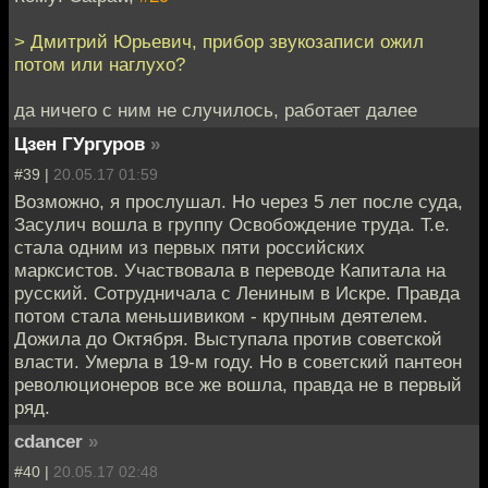
> Дмитрий Юрьевич, прибор звукозаписи ожил
потом или наглухо?
да ничего с ним не случилось, работает далее
Цзен ГУргуров
»
#39 |
20.05.17 01:59
Возможно, я прослушал. Но через 5 лет после суда,
Засулич вошла в группу Освобождение труда. Т.е.
стала одним из первых пяти российских
марксистов. Участвовала в переводе Капитала на
русский. Сотрудничала с Лениным в Искре. Правда
потом стала меньшивиком - крупным деятелем.
Дожила до Октября. Выступала против советской
власти. Умерла в 19-м году. Но в советский пантеон
революционеров все же вошла, правда не в первый
ряд.
cdancer
»
#40 |
20.05.17 02:48