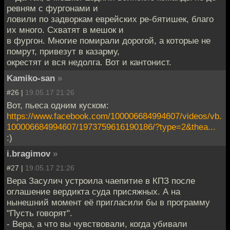
ревням с фургонами и
ловили по задворкам еврейских ре-бятишек, благо
их много. Схватят в мешок и
в фургон. Многие помирали дорогой, а которые не
помрут, привезут в казарму,
окрестят и вся недолга. Вот и кантонист.
Kamiko-san
»
#26 |
19.05.17 21:26
Вот, пьеса одним куском:
https://www.facebook.com/100006684994607/videos/vb.
100006684994607/1973759616190186/?type=2&thea...
:)
i.bragimov
»
#27 |
19.05.17 21:26
Вера Засулич устроила чаепитие в КПЗ после
оглашение вердикта суда присяжных. А на
нынешний момент её пригласили бы в программу
"Пусть говорят".
- Вера, а что вы чувствовали, когда убивали