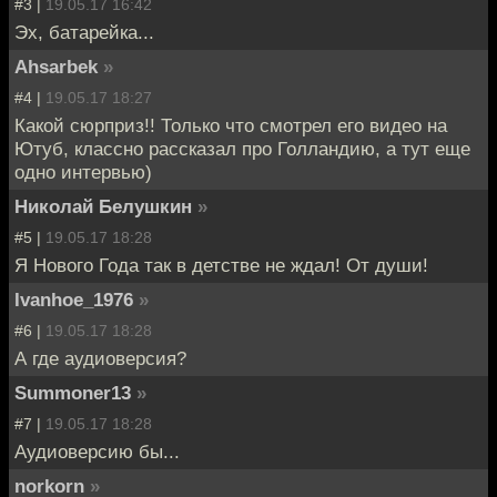
#3 |
19.05.17 16:42
Эх, батарейка...
Ahsarbek
»
#4 |
19.05.17 18:27
Какой сюрприз!! Только что смотрел его видео на
Ютуб, классно рассказал про Голландию, а тут еще
одно интервью)
Николай Белушкин
»
#5 |
19.05.17 18:28
Я Нового Года так в детстве не ждал! От души!
Ivanhoe_1976
»
#6 |
19.05.17 18:28
А где аудиоверсия?
Summoner13
»
#7 |
19.05.17 18:28
Аудиоверсию бы...
norkorn
»