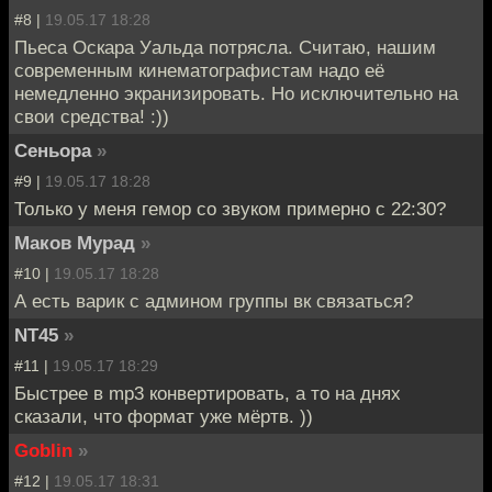
#8 |
19.05.17 18:28
Пьеса Оскара Уальда потрясла. Считаю, нашим
современным кинематографистам надо её
немедленно экранизировать. Но исключительно на
свои средства! :))
Сеньора
»
#9 |
19.05.17 18:28
Только у меня гемор со звуком примерно с 22:30?
Маков Мурад
»
#10 |
19.05.17 18:28
А есть варик с админом группы вк связаться?
NT45
»
#11 |
19.05.17 18:29
Быстрее в mp3 конвертировать, а то на днях
сказали, что формат уже мёртв. ))
Goblin
»
#12 |
19.05.17 18:31