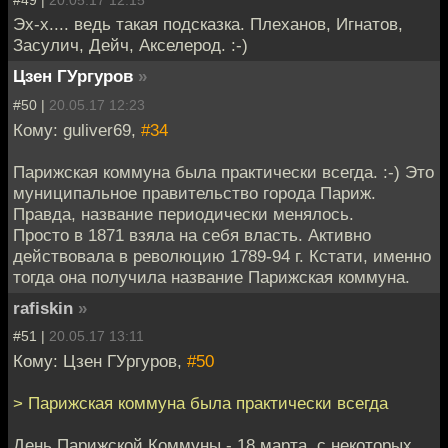
Эх-х.... ведь такая подсказка. Плеханов, Игнатов,
Засулич, Дейч, Акселерод. :-)
Цзен ГУргуров
»
#50 |
20.05.17 12:23
Кому: guliver69,
#34
Парижская коммуна была практически всегда. :-) Это
муниципальное правительство города Париж.
Правда, название периодически менялось.
Просто в 1871 взяла на себя власть. Активно
действовала в революцию 1789-94 г. Кстати, именно
тогда она получила название Парижская коммуна.
rafiskin
»
#51 |
20.05.17 13:11
Кому: Цзен ГУргуров,
#50
> Парижская коммуна была практически всегда
День Парижской Коммуны - 18 марта, с некоторых