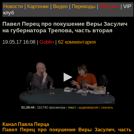
Новости
|
Картинки
|
Видео
|
Переводы
|
Магазин
|
VIP
клуб
Павел Перец про покушение Веры Засулич
на губернатора Трепова, часть вторая
19.05.17 16:08
|
Goblin
|
62 комментария
01:29:44
|
151742 просмотра
|
текст
|
аудиоверсия
|
скачать
Канал Павла Перца
Павел Перец про покушение Веры Засулич, часть