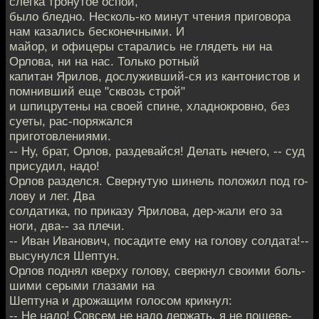
слегка тронутое оспой,
было бледно. Несколь-ко минут чтения приговора
нам казались бесконечными. И
майор, и офицеры старались не глядеть ни на
Орлова, ни на нас. Только ротный
капитан Ярилов, дослуживший-ся из кантонистов и
помнивший еще "сквозь строй"
и шпицрутены на своей спине, хладнокровно, без
суеты, рас-поряжался
приготовлениями.
-- Ну, брат, Орлов, раздевайся! Делать нечего, -- суд
присудил, надо!
Орлов разделся. Свернутую шинель положил под го-
лову и лег. Два
солдатика, по приказу Ярилова, дер-жали его за
ноги, два-- за плечи.
-- Иван Иванович, посадите ему на голову солдата!--
высунулся Шептун.
Орлов поднял кверху голову, сверкнул своими боль-
шими серыми глазами на
Шептуна и дрожащим голосом крикнул:
-- Не надо! Совсем не надо держать, я не пошеве-