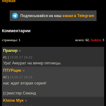
первая
Подписывайся на наш
канал в Telegram
Комментарии
cтраницы: 1
всего: 62,
Goblin
: 3
Прапор
»
#1 |
19.05.17 16:22
Ура! Аккурат на вечер пятницы.
ПТУРщик
»
#2 |
19.05.17 16:23
нас ждет вторая серия!
(с)мистер Секонд
Kleine Мук
»