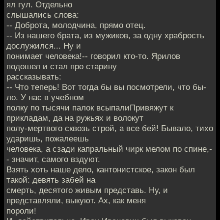
ял гул. Отдельно
слышались слова:
-- Доброта, молодчина, прямо отец.
-- Из нашего брата, из мужиков, за одну храбрость
дослужился... Ну и
понимает человека!-- говорил кто-то. Ярилов
подошел и стал про старину
рассказывать:
-- Что теперь! Вот тогда бы вы посмотрели, что бы-
ло. У нас в учебном
полку по тысячи палок всыпалиПривяжут к
прикладам, да на ружьях и волокут
полу-мертвого сквозь строй, а все бей! Бывало, тихо
ударишь, пожалеешь
человека, а сзади капральный чирк мелом по спине,-
- значит, самого вздуют.
Взять хоть наше дело, кантонистское, закон был
такой: девять забей на
смерть, десятого живым представь. Ну, и
представляли, выкуют. Ах, как меня
пороли!