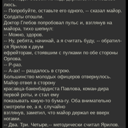
люсь.
-- Попробуйте, оставьте его одного, -- сказал майор.
Солдаты отошли.
Доктор Глебов попробовал пульс и, взглянув на
майора, тихо шепнул:
-- Можно, здоров.
-- Ну, ребята, начинай, а я считать буду, -- обратил-
ся Ярилов к двум
ефрейторам, стоявшим с пулками по обе стороны
Орлова.
-- Р-раз.
-- А-ах! -- раздалось в строю.
Большинство молодых офицеров отвернулось.
Майор отвел в сторону
красавца-бакенбардиста Павлова, коман-дира
первой роты, и стал ему
показывать какую-то бума-гу. Оба внимательно
смотрели ее, а я, случайно
взглянув, заметил, что майор держал ее вверх
ногами.
-- Два. Три. Четыре,-- методически считал Ярилов.