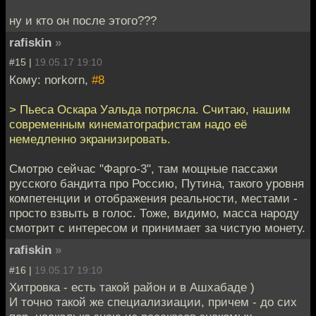
ну и кто он после этого???
rafiskin
»
#15 |
19.05.17 19:10
Кому: norkorn,
#8
> Пьеса Оскара Уальда потрясла. Считаю, нашим
современным кинематографистам надо её
немедленно экранизировать.
Смотрю сейчас "Фарго-3", там мощные пассажи
русского бандита про Россию, Путина, такого уровня
компетенции и отображения реальности, местами -
просто взвыть в голос. Тоже, видимо, масса народу
смотрит с интересом и принимает за чистую монету.
rafiskin
»
#16 |
19.05.17 19:10
Хитровка - есть такой район и в Ашхабаде )
И точно такой же специализиации, причем - до сих