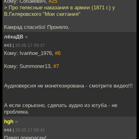
Кому: Собакевич,
#25
> Про телесные наказания в армии (1871 г.) у
В.Гиляровского "Мои скитания"
Камрад спасибо! Проняло.
лёхаДВ
»
#43 |
20.05.17 09:37
Кому: Ivanhoe_1976,
#6
Кому: Summoner13,
#7
Аудиоверсия не монетезирована - смотрите видео!!!
А если серьезно, сделать аудио из ютуба - не
проблема.
hgh
»
#44 |
20.05.17 09:41
Павел прекрасен!