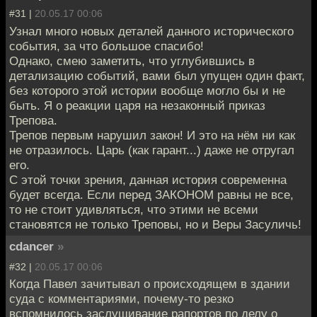
#31 |
20.05.17 00:06
Узнал много новых деталей данного исторического
события, за что большое спасибо!
Однако, смею заметить, что углубившись в
детализацию событий, вами был упущен один факт,
без которого этой истории вообще могло бы и не
быть. Я о реакции царя на незаконный приказ
Трепова.
Трепов первым нарушил закон! И это на нём ни как
не отразилось. Царь (как гарант...) даже не отругал
его.
С этой точки зрения, данная история современна
будет всегда. Если перед ЗАКОНОМ равны не все,
то не стоит удивляться, что этими не всеми
становятся не только Треповы, но и Веры Засуличь!
cdancer
»
#32 |
20.05.17 00:06
Когда Павел зачитывал о происходящем в здании
суда с комментариями, почему-то резко
вспомнилось заслушивание рапортов по делу о