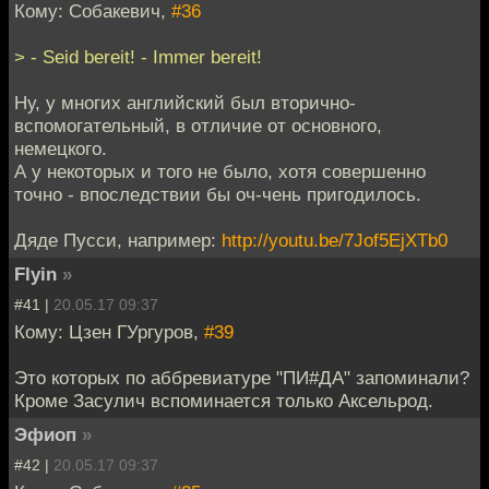
Кому: Собакевич,
#36
> - Seid bereit! - Immer bereit!
Ну, у многих английский был вторично-
вспомогательный, в отличие от основного,
немецкого.
А у некоторых и того не было, хотя совершенно
точно - впоследствии бы оч-чень пригодилось.
Дяде Пусси, например:
http://youtu.be/7Jof5EjXTb0
Flyin
»
#41 |
20.05.17 09:37
Кому: Цзен ГУргуров,
#39
Это которых по аббревиатуре "ПИ#ДА" запоминали?
Кроме Засулич вспоминается только Аксельрод.
Эфиоп
»
#42 |
20.05.17 09:37