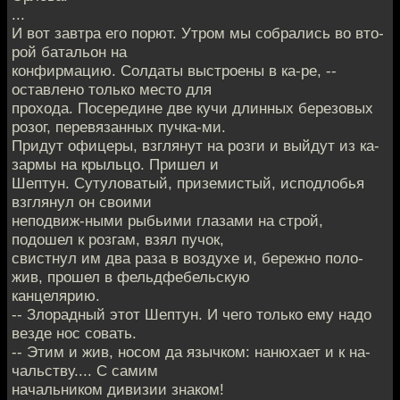
...
И вот завтра его порют. Утром мы собрались во вто-
рой батальон на
конфирмацию. Солдаты выстроены в ка-ре, --
оставлено только место для
прохода. Посередине две кучи длинных березовых
розог, перевязанных пучка-ми.
Придут офицеры, взглянут на розги и выйдут из ка-
зармы на крыльцо. Пришел и
Шептун. Сутуловатый, приземистый, исподлобья
взглянул он своими
неподвиж-ными рыбьими глазами на строй,
подошел к розгам, взял пучок,
свистнул им два раза в воздухе и, бережно поло-
жив, прошел в фельдфебельскую
канцелярию.
-- Злорадный этот Шептун. И чего только ему надо
везде нос совать.
-- Этим и жив, носом да язычком: нанюхает и к на-
чальству.... С самим
начальником дивизии знаком!