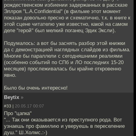
рождественском избиении задержанных в рассказе
Эллроя "L.A.Confidential" (в фильме этот момент
показан довольно пресно и схематично, т.к. в книге к
этой сцене читателю уже известно, какой на самом
деле "герой" был мелкий поганец Эдик Эксли).
Подумалось: а вот бы заснять разбор этой книжки
да с демонстрацией наглядных слайдов из фильма.
Многие бы параллели с сегодняшними реалиями
(особенно событий по СПб и ЛО последних 15-20
месяцев) прослеживалась бы крайне откровенно
явно.
Было бы очень интересно!
Beytix
»
#33 |
20.05.17 00:07
Про ''цапка"
"... Так они оказывается из преступного рода. Вот
узнаешь про фамилию и уверуешь в переселение
душ." Ш.Холмс.:-)