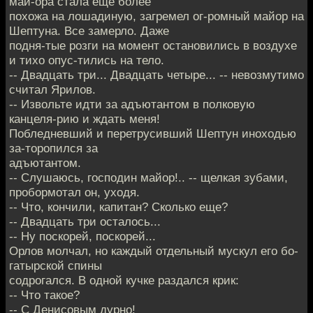
май-ора стала еще более
похожа на лошадиную, загремел ог-ромный майор на
Шептуна. Все замерло. Даже
подня-тые розги на момент остановились в воздухе
и тихо опус-тились на тело.
-- Двадцать три... Двадцать четыре... -- невозмутимо
считал Ярилов.
-- Извольте идти за адъютантом в полковую
канцеля-рию и ждать меня!
Побледневший и перетрусивший Шептун иноходью
за-торопился за
адъютантом.
-- Слушаюсь, господин майор!.. -- щелкая зубами,
пробормотал он, уходя.
-- Что, кончили, капитан? Сколько еще?
-- Двадцать три осталось...
-- Ну поскорей, поскорей...
Орлов молчал, но каждый отдельный мускул его бо-
гатырской спины
содрогался. В одной кучке раздался крик:
-- Что такое?
-- С Денисовым дурно!