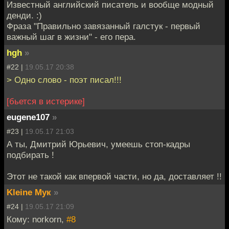
Известный английский писатель и вообще модный
денди. :)
Фраза "Правильно завязанный галстук - первый
важный шаг в жизни" - его пера.
hgh
»
#22 |
19.05.17 20:38
> Одно слово - поэт писал!!!
[бьется в истерике]
eugene107
»
#23 |
19.05.17 21:03
А ты, Дмитрий Юрьевич, умеешь стоп-кадры
подбирать !
Этот не такой как впервой части, но да, доставляет !!
Kleine Мук
»
#24 |
19.05.17 21:09
Кому: norkorn,
#8