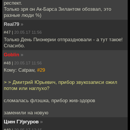
респект.
Только зря он Ак-Барса Зилантом обозвал, это
разные люди %)
Real79
»
#47 |
20.05.17 11:56
Только День Пионерии отпраздновали - а тут такое!
Спасибо.
Goblin
»
#48 |
20.05.17 11:56
Кому: Catpaw,
#29
> > Дмитрий Юрьевич, прибор звукозаписи ожил
потом или наглухо?
сломалась флэшка, прибор жив-здоров
заменили на новую
Цзен ГУргуров
»
#49 |
20.05.17 12:15