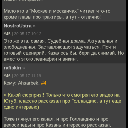
Мало кто в "Москве и москвичах" читает что-то
кроме главы про трактиры, а тут - отлично!
NostroUstra
»
#45 |
20.05.17 10:12
Это же эта, самая. Судебная драма. Актуальная и
злободневная. Заставляющая задуматься. Почти
готовый сценарий. Казалось бы, бери да снимай. Но
вместо этого левиафан и викинг.
rafiskin
»
#46 |
20.05.17 11:19
Кому: Ahsarbek,
#4
> Какой сюрприз!! Только что смотрел его видео на
Ютуб, классно рассказал про Голландию, а тут еще
одно интервью)
Тоже глянул его канал, и про Голландию и про
велосипеды и про Казань интересно рассказал,