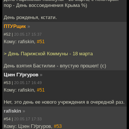
пор - День воссоединения Крыма %)
День рожденья, кстати.
ПТУРщик
»
#52 |
20.05.17 15:37
Кому: rafiskin,
#51
> День Парижской Коммуны - 18 марта
День взятия Бастилии - впустую прошел! (с)
Цзен ГУргуров
»
#53 |
20.05.17 16:49
Кому: rafiskin,
#51
Нет, это день ее нового учреждения в очередной раз.
rafiskin
»
#54 |
20.05.17 17:33
Кому: Цзен ГУргуров,
#53