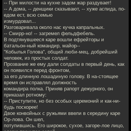
-- При милости на кухне задом жар раздувает!
-- А дома, -- денщики сказывают, -- хуже аспида, по-
едом ест, всю семью
измурдовал...
Разговаривала около нас кучка капральных.
-- Смирр-но! -- загремел фельдфебель.
В подтянувшееся каре вошли ефрейторы и
батальон-ный командир, майор--
"Кобылья Голова", общий люби-мец, добрейший
человек, из простых солдат.
Прозвание же ему дали солдаты в первый день, как
он появился перед фронтом,
за его длинную лошадиную голову. В на-стоящее
время он исправлял должность
командира полка. Приняв рапорт дежурного, он
приказал ротному:
-- Приступите, но без особых церемоний и как-ни-
будь поскорее!
Двое конвойных с ружьями ввели в середину каре
Ор-лова. Он шел,
потупившись. Его широкое, сухое, загоре-лое лицо,