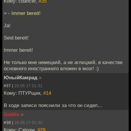
Кому: cdancer,
#35
> - Immer bereit!
Ja!
Seid bereit!
Immer bereit!
Не только мне немецкий, а не аглицкий, в качестве
основного иностранного вложен в мозг! :)
ЮныйКамрад
»
#37 |
20.05.17 01:31
Кому: ПТУРщик,
#14
В ходе записи пояснили за что он сидел...
Goblin
»
#38 |
20.05.17 01:32
Кому: Catpaw,
#29