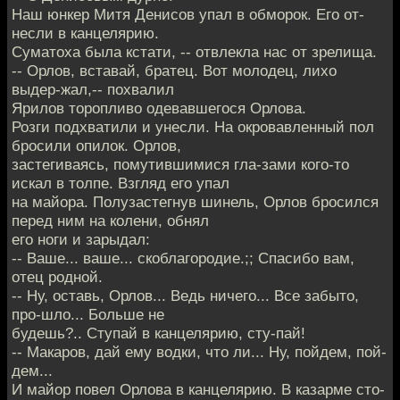
Наш юнкер Митя Денисов упал в обморок. Его от-
несли в канцелярию.
Суматоха была кстати, -- отвлекла нас от зрелища.
-- Орлов, вставай, братец. Вот молодец, лихо
выдер-жал,-- похвалил
Ярилов торопливо одевавшегося Орлова.
Розги подхватили и унесли. На окровавленный пол
бросили опилок. Орлов,
застегиваясь, помутившимися гла-зами кого-то
искал в толпе. Взгляд его упал
на майора. Полузастегнув шинель, Орлов бросился
перед ним на колени, обнял
его ноги и зарыдал:
-- Ваше... ваше... скоблагородие.;; Спасибо вам,
отец родной.
-- Ну, оставь, Орлов... Ведь ничего... Все забыто,
про-шло... Больше не
будешь?.. Ступай в канцелярию, сту-пай!
-- Макаров, дай ему водки, что ли... Ну, пойдем, пой-
дем...
И майор повел Орлова в канцелярию. В казарме сто-