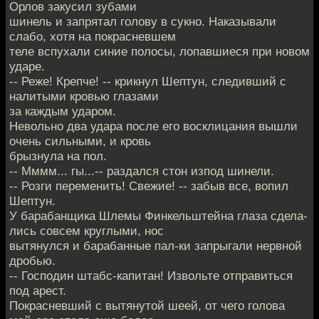
Орлов закусил зубами
шинель и запрятал голову в сукно. Наказывали
слабо, хотя на покрасневшем
теле вспухали синие полосы, лопавшиеся при новом
ударе.
-- Реже! Крепче! -- крикнул Шептун, следивший с
налитыми кровью глазами
за каждым ударом.
Невольно два удара после его восклицания вышли
очень сильными, и кровь
брызнула на пол.
-- Мммм... гы...-- раздался стон изпод шинели.
-- Розги переменить! Свежие! -- забыв все, вопил
Шептун.
У барабанщика Шлемы Финкельштейна глаза сдела-
лись совсем круглыми, нос
вытянулся и барабанные пал-ки запрыгали нервной
дробью.
-- Господин штабс-капитан! Извольте отправиться
под арест.
Покрасневший с вытянутой шеей, от чего голова