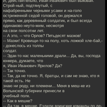
И, действительно, Иван Иванович был выкован.
Строй-ный, подтянутый, с
нафабренными черными усами и на-голо
остриженной седой головой, он держался
прямо, как деревянный солдатик, и был всегда
одинаково неуто-мим, несмотря
на свои полсотни лет.
-- А это, -- что Орлов? Петьдесят мазков!
-- Мазки! Кровищи-то на полу, хоть ложкой хле-бай,-
- донеслось из толпы
солдат.
-- Эдак-то нас маленькими драли... Да, вы, господа
юнкера, думаете, что
я, Иван Иванович Ярилов? Да?
-- Так точно.
-- Так, да не точно. Я, братцы, и сам не знаю, кто я
такой есть. Не
знаю ни роду, ни племени... Меня в меш-ке из
Волынской губернии принесли в
учебный полк.
-- Как в мешке?
-- Да так, в мешке. Ездили воинские команды по де-