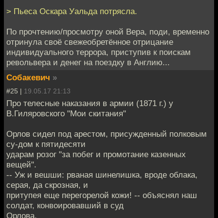
> Пьеса Оскара Уальда потрясла.
По прочтению/просмотру оной Вера, поди, временно
отринула своё свежеобретённое отрицание
индивидуального террора, приступив к поискам
револьвера и денег на поездку в Англию...
Собакевич
»
#25 |
19.05.17 21:13
Про телесные наказания в армии (1871 г.) у
В.Гиляровского "Мои скитания"
Орлов сидел под арестом, присужденный полковым
су-дом к пятидесяти
ударам розог "за побег и промотание казенных
вещей".
-- Уж и вешши: рваная шинелишка, вроде облака,
серая, да скрозная, и
притупея еще перегорелой кожи! -- объяснял наш
солдат, конвоировавший в суд
Орлова.