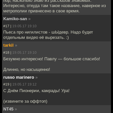
пор, насколько знаю из рассказов знакомых.
Интересно, откуда там такое название, наверное из
метрополии привнесено в свое время.
Kamiko-san
»
#17 |
19.05.17 19:10
Пьеса про нигилистов - шЫдевр. Надо будет
отдельным видео её вырезать. :)
tarkil
»
#18 |
19.05.17 19:10
Безумно интересно! Павлу — большое спасибо!
Длинно, но насыщенно!
russo marinero
»
#19 |
19.05.17 19:12
С Днём Пионерии, камрады! Ура!
(извините за оффтоп)
NT45
»