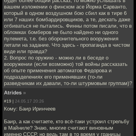
будет более общий рассказ, то можно услышать в
вашем изложении о финском асе Йорма Сарванто,
который в одном воздушном бою сбил как в тире 6
или 7 наших бомбардировщиков, а те, дескать даже
отбиваться не пытались. Финны потом писали, что в
обломках бомберов не было найдено ни одного
пулемета, т.е. без оборонительного вооружения
летали на задание. Что здесь - пропаганда в чистом
виде или правда?
2. Вопрос по оружию - можно ли в беседе о
вооружении (если возможно) той войны рассказать
об опыте применения автоматов Федорова и
подразделениях его применявших (то-ли
разведчикам их давали, то-ли штурмовым группам)?
Atrides
»
#19 |
24.05.17 20:26
Кому: Баир Иринчеев
Баир, а как считаете, кто всё-таки устроил стрельбу
в Майниле? Знаю, многие считают виновным
именно СССР, но ведь там в то время у границы