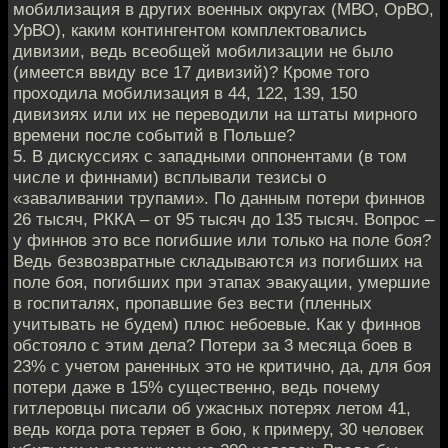
мобилизация в других военных округах (МВО, ОрВО,
УрВО), каким контингентом комплектовались
дивизии, ведь всеобщей мобилизации не было
(имеется ввиду все 17 дивизий)? Кроме того
проходила мобилизация в 44, 122, 139, 150
дивизиях или их не переводили на штаты мирного
времени после событий в Польше?
5. В дискуссиях с западными оппонентами (в том
числе и финнами) всплывали тезисы о
«заваливании трупами». По данным потери финнов
26 тысяч, РККА – от 95 тысяч до 135 тысяч. Вопрос –
у финнов это все погибшие или только на поле боя?
Ведь безвозвратные складываются из погибших на
поле боя, погибших при этапах эвакуации, умершие
в госпиталях, пропавшие без вести (пленных
учитывать не будем) плюс небоевые. Как у финнов
обстояло с этим дела? Потери за 3 месяца боев в
23% с учетом раненных это не критично, да, для боя
потери даже в 15% существенно, ведь почему
гитлеровцы писали об ужасных потерях летом 41,
ведь когда рота теряет в бою, к примеру, 30 человек