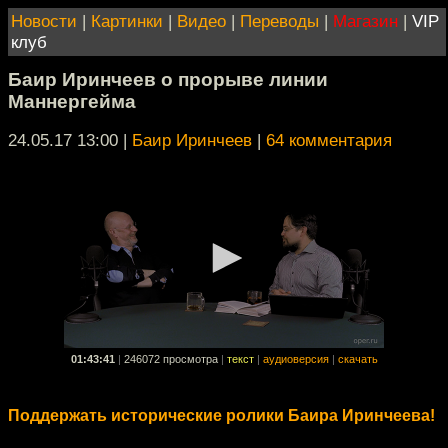
Новости
|
Картинки
|
Видео
|
Переводы
|
Магазин
|
VIP
клуб
Баир Иринчеев о прорыве линии
Маннергейма
24.05.17 13:00
|
Баир Иринчеев
|
64 комментария
01:43:41
|
246072 просмотра
|
текст
|
аудиоверсия
|
скачать
Поддержать исторические ролики Баира Иринчеева!