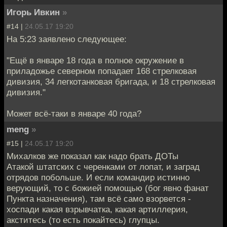
Игорь Ивкин
»
#14 |
24.05.17 19:20
На 5:23 заявлено следующее:
"Ещё в январе 18 года в полное окружение в
приладожье северном попадает 168 стрелковая
дивизия, 34 легкотанковая бригада, и 18 стрелковая
дивизия."
Может всё-таки в январе 40 года?
meng
»
#15 |
24.05.17 19:20
Михалков же показал как надо брать ДОТы
Атакой штатских с черенками от лопат, и заград
отрядов побольше. И если командир истинно
верующий, то с божией помощью (бог явно фанат
Пункта назначения), там всё само взорвется -
хоспади какая взрывчатка, какая артиллерия,
акститесь (то есть покайтесь) глупцы.