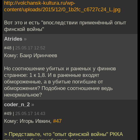
http://volchansk-kultura.ru/wp-
content/uploads/2015/12/0_1b2fc_c6727c24_L.jpg
Вот это и есть "впоследствии применённый опыт
финской войны"
Atrides
»
#48 |
25.05.17 12:52
Кому: Баир Иринчеев
Но соотношение убитых и раненых у финнов
странное: 1 к 1,8. И в раненные входят
обмороженные, а в убитые погибшие от
обморожения? Подобное соотношение ведь
ненормальное?
coder_n_2
»
#49 |
25.05.17 14:43
Кому: Игорь Ивкин,
#47
> Представьте, что "опыт финской войны" РККА