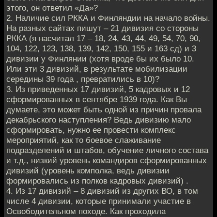
этого, он ответил «Да»?
2. Наличие сил РККА и Финляндии на начало войны.
На разных сайтах пишут – 21 дивизия со стороны
РККА (я насчитал 17 – 18, 24, 43, 44, 49, 54, 70, 90,
104, 122, 123, 138, 139, 142, 150, 155 и 163 сд) и 3
дивизии у Финлянии (хотя вроде бы их было 10.
Или эти 3 дивизий, в результате мобилизации
середины 39 года , превратились в 10)?
3. Из приведенных 17 дивизий, 5 кадровых и 12
сформированных в сентябре 1939 года. Как Вы
думаете, это может быть одной из причин провала
декабрьского наступления? Ведь дивизию мало
сформировать, нужно ее провести комплекс
мероприятий, как то боевое слаживание
подразделений и штабов, обучение личного состава
и т.д., низкий уровень командиров сформированных
дивизий (уровень комполка, ведь дивизии
формировались из полков кадровых дивизий) .
4. Из 17 дивизий – 8 дивизий из других ВО, в том
числе 4 дивизии, которые принимали участие в
Освободительном походе. Как проходила