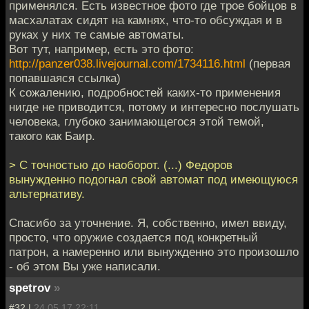
применялся. Есть известное фото где трое бойцов в
масхалатах сидят на камнях, что-то обсуждая и в
руках у них те самые автоматы.
Вот тут, например, есть это фото:
http://panzer038.livejournal.com/1734116.html
(первая
попавшаяся ссылка)
К сожалению, подробностей каких-то применения
нигде не приводится, потому и интересно послушать
человека, глубоко занимающегося этой темой,
такого как Баир.
> С точностью до наоборот. (...) Федоров
вынужденно подогнал свой автомат под имеющуюся
альтернативу.
Спасибо за уточнение. Я, собственно, имел ввиду,
просто, что оружие создается под конкретный
патрон, а намеренно или вынужденно это произошло
- об этом Вы уже написали.
spetrov
»
#32 |
24.05.17 22:11