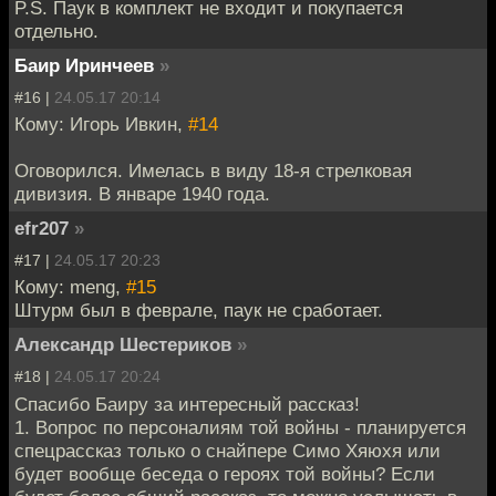
P.S. Паук в комплект не входит и покупается
отдельно.
Баир Иринчеев
»
#16 |
24.05.17 20:14
Кому: Игорь Ивкин,
#14
Оговорился. Имелась в виду 18-я стрелковая
дивизия. В январе 1940 года.
efr207
»
#17 |
24.05.17 20:23
Кому: meng,
#15
Штурм был в феврале, паук не сработает.
Александр Шестериков
»
#18 |
24.05.17 20:24
Спасибо Баиру за интересный рассказ!
1. Вопрос по персоналиям той войны - планируется
спецрассказ только о снайпере Симо Хяюхя или
будет вообще беседа о героях той войны? Если