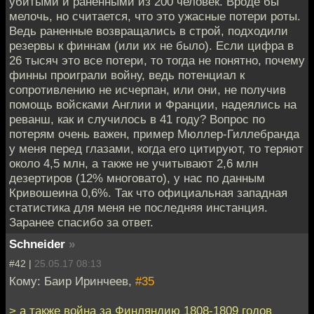
убитыми и раненными из 200 человек. Вроде бы
мелочь, но считается, что это ужасные потери роты.
Ведь раненные возвращались в строй, подходили
резервы к финнам (или их не было). Если цифра в
26 тысяч это все потери, то тогда не понятно, почему
финны проиграли войну, ведь потенциал к
сопротивлению не исчерпан, или они, не получив
помощь войсками Англии и Франции, надеялись на
реванш, как и случилось в 41 году? Вопрос по
потерям очень важен, пример Мюллер-Гиллебранда
у меня перед глазами, когда его цитируют, то теряют
около 4,5 млн, а также не учитывают 2,6 млн
дезертиров (12% многовато), у нас по данным
Кривошеина 0,6%. Так что официальная западная
статистика для меня не последняя инстанция.
Заранее спасибо за ответ.
Schneider
»
#42 |
25.05.17 08:13
Кому: Баир Иринчеев,
#35
> а также война за Финляндию 1808-1809 годов