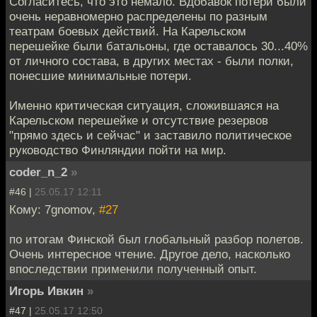
Согласитесь, что это немало. Вдобавок потери были
очень неравномерно распределены по разным
театрам боевых действий. На Карельском
перешейке были батальоны, где оставалось 30...40%
от личного состава, в других местах - были полки,
понесшие минимальные потери.
Именно критическая ситуация, сложившаяся на
Карельском перешейке и отсутствие резервов
"прямо здесь и сейчас" и заставило политическое
руководство Финляндии пойти на мир.
coder_n_2
»
#46 |
25.05.17 12:11
Кому: 7gnomov,
#27
по итогам Финской был глобальный разбор полетов.
Очень интересное чтение. Другое дело, насколько
впоследствии применили полученный опыт.
Игорь Ивкин
»
#47 |
25.05.17 12:50