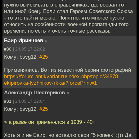
нужно выискивать в справочниках, где воевал тот
или иной боец. Если стал Героем Советского Союза
- то это найти можно. Понятно, что многое нужно
относить на особенности военной пропаганды того
времени, но есть и очень точные рассказы.
Баир Иринчеев
»
#30 |
24.05.17 22:02
Кому: bsvg12,
#25
Применялись. Вот из известной серии фотографий
https://forum-antikvariat.ru/index.php/topic/34878-
ekipirovka-lyzhnikov-rkka/?forcePrint=1
Александр Шестериков
»
#31 |
24.05.17 22:04
Кому: bsvg12,
#25
> а разве он применялся в 1939 - 40гг
Хоть я и не Баир, но вставлю свои "5 копеек" :))) Да,