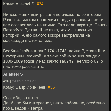
Кому: Aliaksei S,
#34
Ничем. Наши выигрывали по очкам, но во втором
Роченсальмском сражении шведы сравняли счет и
все согласились на ничью. Это если вкратце. Санкт-
Петербург Густав III не взял, как мы знаем из
истории. А его самого вскоре застрелили на
маскараде в Стокгольме.
Вообще "война шляп" 1741-1743, война Густава III и
Екатерины Великой, а также война за Финляндию
1808-1809 годов у нас как-то забыты, неплохо бы о
них тоже рассказать.
Aliaksei S
»
#36 |
24.05.17 23:27
Кому: Баир Иринчеев,
#35
Спасибо, за ответ.
Да, было бы интересно узнать побольше, особенно
про шведов и Петра.