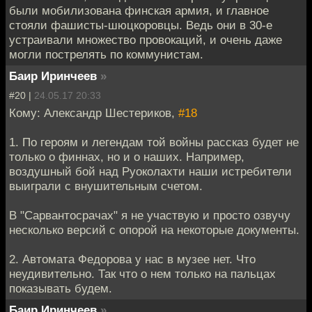
были мобилизована финская армия, и главное
стояли фашисты-шюцкоровцы. Ведь они в 30-е
устраивали множество провокаций, и очень даже
могли пострелять по коммунистам.
Баир Иринчеев
»
#20 |
24.05.17 20:33
Кому: Александр Шестериков,
#18
1. По героям и легендам той войны рассказ будет не
только о финнах, но и о наших. Например,
воздушный бой над Руоколахти наши истребители
выиграли с внушительным счетом.
В "Сарвантосрачах" я не участвую и просто озвучу
несколько версий с опорой на некоторые документы.
2. Автомата Федорова у нас в музее нет. Что
неудивительно. Так что о нем только на пальцах
показывать будем.
Баир Иринчеев
»