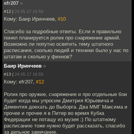
efr207
»
#12 |
24.05.17 16:50
Кому: Баир Иринчеев,
#10
Спасибо за подробные ответы. Если я правильно
понял планируется ролик про снаряжение армий.
Возможно ли попутно осветить тему штатного
расписания, сколько людей и техники было у нас по
штатам и сколько у финнов?
Баир Иринчеев
»
#13 |
24.05.17 16:55
Кому: efr207,
#12
Ролик про оружие, снаряжение и про отдельные бои
будет когда мы упросим Дмитрия Юрьевича и
Дементия доехать до Выборга. Два ММГ Максима и
прочее и прочее я в Питер во время Кубка
Федерации не потащу из музея :) По штатному
расписанию тоже нужно будет рассказать, спасибо
за дельное замечание.