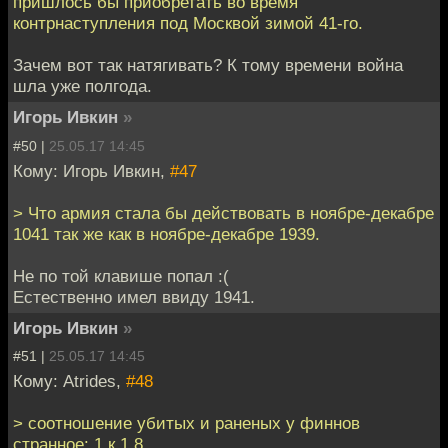
пришлось бы приобретать во время
контрнаступления под Москвой зимой 41-го.
Зачем вот так натягивать? К тому времени война
шла уже полгода.
Игорь Ивкин
»
#50 |
25.05.17 14:45
Кому: Игорь Ивкин,
#47
> Что армия стала бы действовать в ноябре-декабре
1041 так же как в ноябре-декабре 1939.
Не по той клавише попал :(
Естественно имел ввиду 1941.
Игорь Ивкин
»
#51 |
25.05.17 14:45
Кому: Atrides,
#48
> соотношение убитых и раненых у финнов
странное: 1 к 1,8.