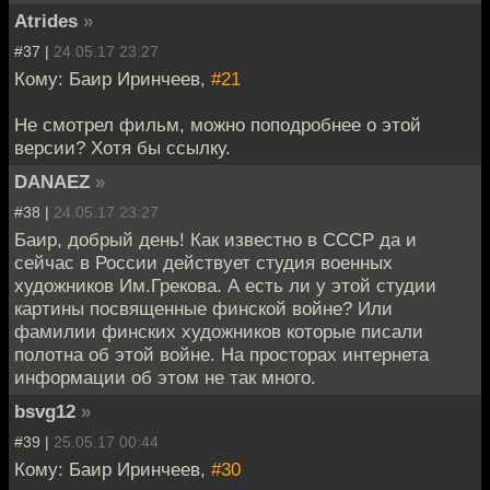
Atrides
»
#37 |
24.05.17 23:27
Кому: Баир Иринчеев,
#21
Не смотрел фильм, можно поподробнее о этой
версии? Хотя бы ссылку.
DANAEZ
»
#38 |
24.05.17 23:27
Баир, добрый день! Как известно в СССР да и
сейчас в России действует студия военных
художников Им.Грекова. А есть ли у этой студии
картины посвященные финской войне? Или
фамилии финских художников которые писали
полотна об этой войне. На просторах интернета
информации об этом не так много.
bsvg12
»
#39 |
25.05.17 00:44
Кому: Баир Иринчеев,
#30