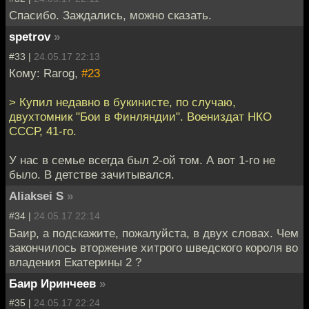
Спасибо. Заждались, можно сказать.
spetrov
»
#33 |
24.05.17 22:13
Кому: Rarog,
#23
> Купил недавно в букинисте, по случаю,
двухтомник "Бои в Финляндии". Воениздат НКО
СССР, 41-го.
У нас в семье всегда был 2-ой том. А вот 1-го не
было. В детстве зачитывался.
Aliaksei S
»
#34 |
24.05.17 22:14
Баир, а подскажите, пожалуйста, в двух словах. Чем
закончилось вторжение хитрого шведского короля во
владения Екатерины 2 ?
Баир Иринчеев
»
#35 |
24.05.17 22:24