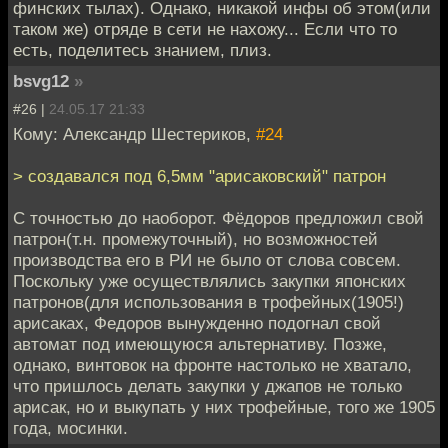
финских тылах). Однако, никакой инфы об этом(или
таком же) отряде в сети не нахожу... Если что то
есть, поделитесь знанием, плиз.
bsvg12
»
#26 |
24.05.17 21:33
Кому: Александр Шестериков,
#24
> создавался под 6,5мм "арисаковский" патрон
С точностью до наоборот. Фёдоров предложил свой
патрон(т.н. промежуточный), но возможностей
производства его в РИ не было от слова совсем.
Поскольку уже осуществлялись закупки японских
патронов(для использования в трофейных(1905!)
арисаках, Федоров вынужденно подогнал свой
автомат под имеющуюся альтернативу. Позже,
однако, винтовок на фронте настолько не хватало,
что пришлось делать закупки у джапов не только
арисак, но и выкупать у них трофейные, того же 1905
года, мосинки.