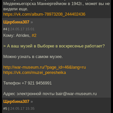
Медвежьегорска Маннергеймом в 1942г., может вы не
видели еще.
https://vk.com/album-78973208_244402436
Щербина307
»
#4 |
24.05.17 15:01
Кому: Atrides,
#2
> А ваш музей в Выборке в воскресенье работает?
Можно узнать в самом музее.
http://war-museum.ru/?page_id=46&lang=ru
https://vk.com/muzei_peresheika
Телефон +7 921 9456991
Адрес электронной почты bair@war-museum.ru
Щербина307
»
#5 |
24.05.17 15:35