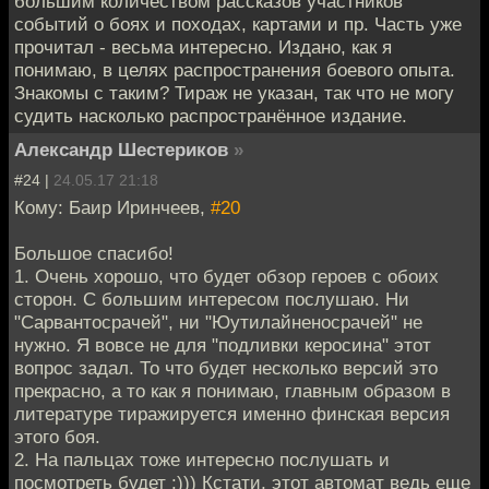
большим количеством рассказов участников
событий о боях и походах, картами и пр. Часть уже
прочитал - весьма интересно. Издано, как я
понимаю, в целях распространения боевого опыта.
Знакомы с таким? Тираж не указан, так что не могу
судить насколько распространённое издание.
Александр Шестериков
»
#24 |
24.05.17 21:18
Кому: Баир Иринчеев,
#20
Большое спасибо!
1. Очень хорошо, что будет обзор героев с обоих
сторон. С большим интересом послушаю. Ни
"Сарвантосрачей", ни "Юутилайненосрачей" не
нужно. Я вовсе не для "подливки керосина" этот
вопрос задал. То что будет несколько версий это
прекрасно, а то как я понимаю, главным образом в
литературе тиражируется именно финская версия
этого боя.
2. На пальцах тоже интересно послушать и
посмотреть будет :))) Кстати, этот автомат ведь еще