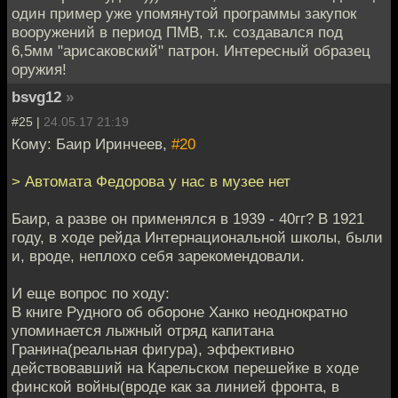
один пример уже упомянутой программы закупок
вооружений в период ПМВ, т.к. создавался под
6,5мм "арисаковский" патрон. Интересный образец
оружия!
bsvg12
»
#25 |
24.05.17 21:19
Кому: Баир Иринчеев,
#20
> Автомата Федорова у нас в музее нет
Баир, а разве он применялся в 1939 - 40гг? В 1921
году, в ходе рейда Интернациональной школы, были
и, вроде, неплохо себя зарекомендовали.
И еще вопрос по ходу:
В книге Рудного об обороне Ханко неоднократно
упоминается лыжный отряд капитана
Гранина(реальная фигура), эффективно
действовавший на Карельском перешейке в ходе
финской войны(вроде как за линией фронта, в