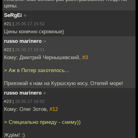
цены.
SeRgEi
»
#21 |
26.05.17 15:52
Цены конечно скромные)
russo marinero
»
#22 |
26.05.17 16:01
Кому: Дмитрий Чернышевский,
#3
> Аж в Питер захотелось...
Приезжай к нам на Куршскую косу. Отелей море!
russo marinero
»
#23 |
26.05.17 16:02
Кому: Олег Зотов,
#12
> Специально приеду - сниму))
Ждём! :)