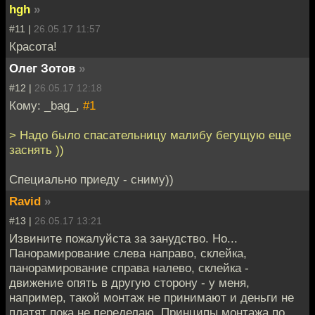
hgh
»
#11 |
26.05.17 11:57
Красота!
Олег Зотов
»
#12 |
26.05.17 12:18
Кому: _bag_,
#1
> Надо было спасательницу малибу бегущую еще
заснять ))
Специально приеду - сниму))
Ravid
»
#13 |
26.05.17 13:21
Извините пожалуйста за занудство. Но...
Панорамирование слева направо, склейка,
панорамирование справа налево, склейка -
движение опять в другую сторону - у меня,
например, такой монтаж не принимают и деньги не
платят пока не переделаю. Принципы монтажа по