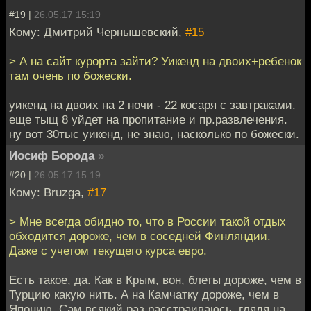
#19 |
26.05.17 15:19
Кому: Дмитрий Чернышевский,
#15
> А на сайт курорта зайти? Уикенд на двоих+ребенок
там очень по божески.
уикенд на двоих на 2 ночи - 22 косаря с завтраками.
еще тыщ 8 уйдет на пропитание и пр.развлечения.
ну вот 30тыс уикенд, не знаю, насколько по божески.
Иосиф Борода
»
#20 |
26.05.17 15:19
Кому: Bruzga,
#17
> Мне всегда обидно то, что в России такой отдых
обходится дороже, чем в соседней Финляндии.
Даже с учетом текущего курса евро.
Есть такое, да. Как в Крым, вон, блеты дороже, чем в
Турцию какую нить. А на Камчатку дороже, чем в
Японию. Сам всякий раз расстраиваюсь, глядя на