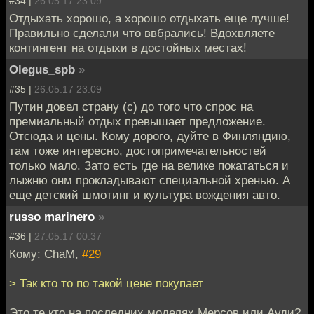
#34 |
26.05.17 23:09
Отдыхать хорошо, а хорошо отдыхать еще лучше!
Правильно сделали что ввбрались! Вдохвляете
контингент на отдыхи в достойных местах!
Olegus_spb
»
#35 |
26.05.17 23:09
Путин довел страну (с) до того что спрос на
премиальный отдых превышает предложение.
Отсюда и цены. Кому дорого, дуйте в Финляндию,
там тоже интересно, достопримечательностей
только мало. Зато есть где на велике покататься и
лыжню онм прокладывают специальной хренью. А
еще детский шмотинг и культура вождения авто.
russo marinero
»
#36 |
27.05.17 00:37
Кому: ChaM,
#29
> Так кто то по такой цене покупает
Это те кто на последних моделях Мерсов или Ауди?