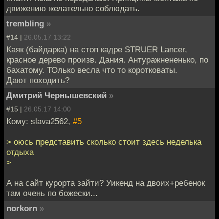
движению желательно соблюдать.
trembling
»
#14 |
26.05.17 13:22
Каяк (байдарка) на стоп кадре STRUER Lancer,
красное дерево произв. Дания. Антуражнененько, по
бахатому. ТОлько весла что то коротковаты.
Дают походить?
Дмитрий Чернышевский
»
#15 |
26.05.17 14:00
Кому: slava2562,
#5
> оюсь представить сколько стоит здесь неделька
отдыха
>
А на сайт курорта зайти? Уикенд на двоих+ребенок
там очень по божески...
norkorn
»