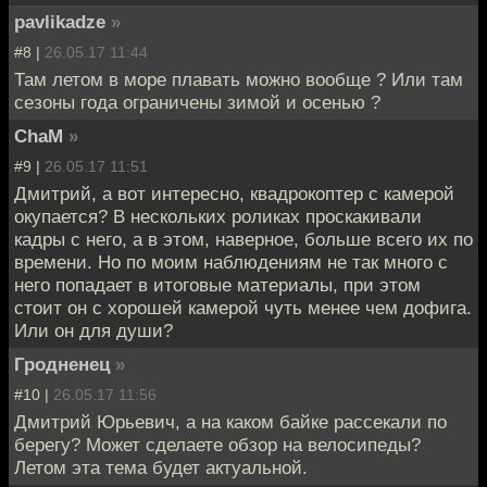
pavlikadze
»
#8 |
26.05.17 11:44
Там летом в море плавать можно вообще ? Или там
сезоны года ограничены зимой и осенью ?
ChaM
»
#9 |
26.05.17 11:51
Дмитрий, а вот интересно, квадрокоптер с камерой
окупается? В нескольких роликах проскакивали
кадры с него, а в этом, наверное, больше всего их по
времени. Но по моим наблюдениям не так много с
него попадает в итоговые материалы, при этом
стоит он с хорошей камерой чуть менее чем дофига.
Или он для души?
Гродненец
»
#10 |
26.05.17 11:56
Дмитрий Юрьевич, а на каком байке рассекали по
берегу? Может сделаете обзор на велосипеды?
Летом эта тема будет актуальной.