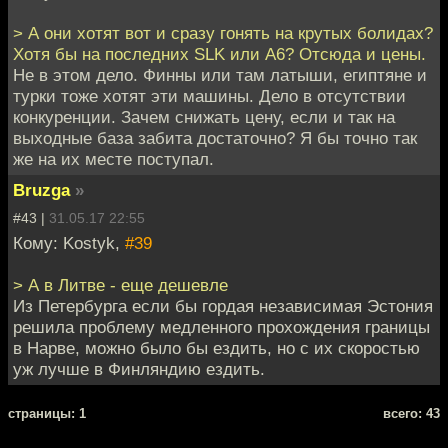
> А они хотят вот и сразу гонять на крутых болидах?
Хотя бы на последних SLK или A6? Отсюда и цены.
Не в этом дело. Финны или там латыши, египтяне и
турки тоже хотят эти машины. Дело в отсутствии
конкуренции. Зачем снижать цену, если и так на
выходные база забита достаточно? Я бы точно так
же на их месте поступал.
Bruzga
»
#43 |
31.05.17 22:55
Кому: Kostyk,
#39
> А в Литве - еще дешевле
Из Петербурга если бы гордая независимая Эстония
решила проблему медленного прохождения границы
в Нарве, можно было бы ездить, но с их скоростью
уж лучше в Финляндию ездить.
cтраницы: 1
всего: 43