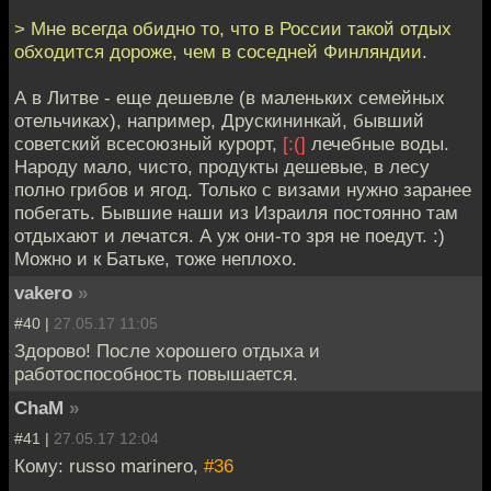
> Мне всегда обидно то, что в России такой отдых
обходится дороже, чем в соседней Финляндии.
А в Литве - еще дешевле (в маленьких семейных
отельчиках), например, Друскининкай, бывший
советский всесоюзный курорт,
[:(]
лечебные воды.
Народу мало, чисто, продукты дешевые, в лесу
полно грибов и ягод. Только с визами нужно заранее
побегать. Бывшие наши из Израиля постоянно там
отдыхают и лечатся. А уж они-то зря не поедут. :)
Можно и к Батьке, тоже неплохо.
vakero
»
#40 |
27.05.17 11:05
Здорово! После хорошего отдыха и
работоспособность повышается.
ChaM
»
#41 |
27.05.17 12:04
Кому: russo marinero,
#36