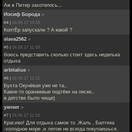
Аж в Питер захотелось...
Иосиф Борода
»
#4 |
26.05.17 10:55
КоптЁр запускали ? А какой ?
slava2562
»
#5 |
26.05.17 11:03
боюсь представить сколько стоит здесь неделька
отдыха
arbitalius
»
#6 |
26.05.17 11:21
Бухта Окунёвая уже не та..
Какие-то оранжевые подтёки на песке..
в детстве было чище)
yanser
»
#7 |
26.05.17 11:22
Красиво! Для отдыха самое то .Жаль , Балтика
-холодное море ,и летом не всегда покупаешься.