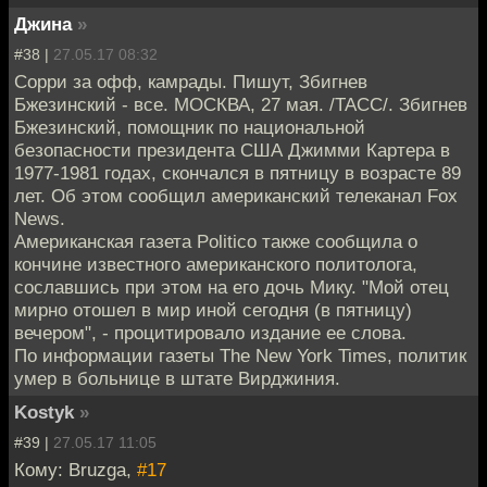
Джина
»
#38 |
27.05.17 08:32
Сорри за офф, камрады. Пишут, Збигнев
Бжезинский - все. МОСКВА, 27 мая. /ТАСС/. Збигнев
Бжезинский, помощник по национальной
безопасности президента США Джимми Картера в
1977-1981 годах, скончался в пятницу в возрасте 89
лет. Об этом сообщил американский телеканал Fox
News.
Американская газета Politico также сообщила о
кончине известного американского политолога,
сославшись при этом на его дочь Мику. "Мой отец
мирно отошел в мир иной сегодня (в пятницу)
вечером", - процитировало издание ее слова.
По информации газеты The New York Times, политик
умер в больнице в штате Вирджиния.
Kostyk
»
#39 |
27.05.17 11:05
Кому: Bruzga,
#17