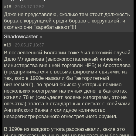
#18 |
29.05.17 12:52
Даже не представляю, сколько там стоит должность
борца с коррупцией среди борцов с коррупцией, и
сколько они "зарабатывают"!!!
Shadowcaster
»
#19 |
29.05.17 13:37
В послевоенной Болгарии тоже был похожий случай.
Дело Младенова (высокопоставленный чиновник
министерства внешней торговли НРБ) и Апостолова
(предпринимателя с весьма широкими связями, из
тех, кого в 1990е назвали бы "авторитетный
бизнесмен"), во время обыска у которых помимо
нескольких килограмм наличных денег в банкнотах
изъяли 78 кг (семьдесят восемь килограмм, это не
опечатка) золота в стандартных слитках с клеймами
Английского банка и солидное количество
незарегистрированного огнестрельного оружия.
В 1990е из каждого утюга рассказывали, какие это
были прекрасные, ни в чем не виноватые и без вины