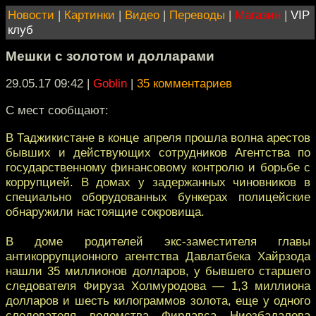
Новости
|
Картинки
|
Видео
|
Переводы
|
Магазин
|
VIP
клуб
Мешки с золотом и долларами
29.05.17 09:42
|
Goblin
|
35 комментариев
С мест сообщают:
В Таджикистане в конце апреля прошла волна арестов
бывших и действующих сотрудников Агентства по
государственному финансовому контролю и борьбе с
коррупцией. В домах у задержанных чиновников в
специально оборудованных бункерах полицейские
обнаружили настоящие сокровища.
В доме родителей экс-заместителя главы
антикоррупционного агентства Давлатбека Хайрзода
нашли 35 миллионов долларов, у бывшего старшего
следователя Фируза Холмуродова — 1,3 миллиона
долларов и шесть килограммов золота, еще у одного
следователя ведомства Фирдавса Ниезбадалова