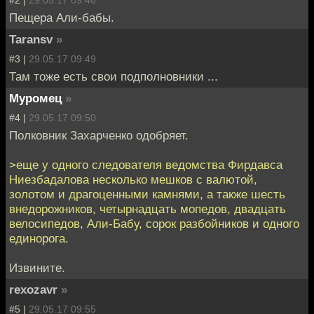
#2 |
29.05.17 09:46
Пещера Али-бабы.
Taransv
»
#3 |
29.05.17 09:49
Там тоже есть свои подполновники ...
Муромец
»
#4 |
29.05.17 09:50
Полковник Захарченко одобряет.
>еще у одного следователя ведомства Фирдавса
Ниезбадалова несколько мешков с валютой,
золотом и драгоценными камнями, а также шесть
внедорожников, четырнадцать мопедов, двадцать
велосипедов, Али-Бабу, сорок разбойников и одного
единорога.
Извините.
rexozavr
»
#5 |
29.05.17 09:55