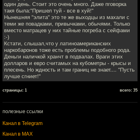
один день. Стоит это очень много. Даже пговорка
такя была:"Пришел туй - все в хуй!"
Нынешняя "элита" это те же выходцы из махали с
теми же повадками, привычками, обычями. Только
вместо матрацев у них тайные погреба с сейфами
:-)
Кстати, слышал,что у латиноамериканских
наркобаронов тоже есть проблемы подобного рода.
Деньги наличкой хранчт в подвалах. Враги этих
долларов и евро считамых на кубометры - крысы и
плесень. Но ждность и там границ не знает.... "Пусть
лучше сгниет!"
cтраницы: 1
всего: 35
полезные ссылки
Канал в Telegram
Канал в MAX