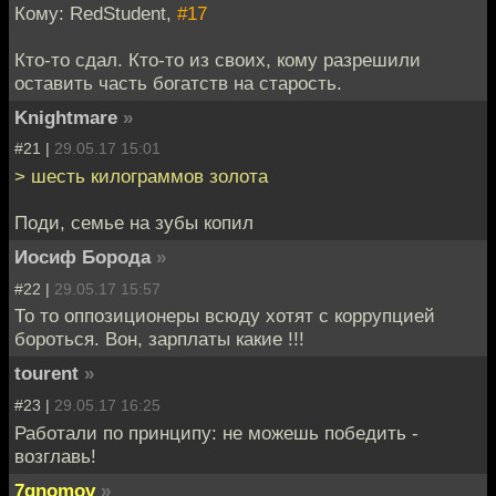
Кому: RedStudent,
#17
Кто-то сдал. Кто-то из своих, кому разрешили
оставить часть богатств на старость.
Knightmare
»
#21 |
29.05.17 15:01
> шесть килограммов золота
Поди, семье на зубы копил
Иосиф Борода
»
#22 |
29.05.17 15:57
То то оппозиционеры всюду хотят с коррупцией
бороться. Вон, зарплаты какие !!!
tourent
»
#23 |
29.05.17 16:25
Работали по принципу: не можешь победить -
возглавь!
7gnomov
»