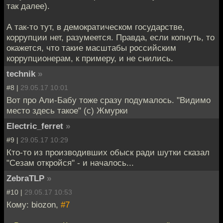
так далее).
А так-то тут, в демократическом государстве,
коррупции нет, разумеется. Правда, если копнуть, то
окажется, что такие масштабы российским
коррупционерам, к примеру, и не снились.
technik
»
#8 |
29.05.17 10:01
Вот про Али-Бабу тоже сразу подумалось. "Видимо
место здесь такое" (с) Жмурки
Electric_ferret
»
#9 |
29.05.17 10:29
Кто-то из производивших обыск ради шутки сказал
"Сезам откройся" - и началось...
ZebraTLP
»
#10 |
29.05.17 10:53
Кому: biozon,
#7