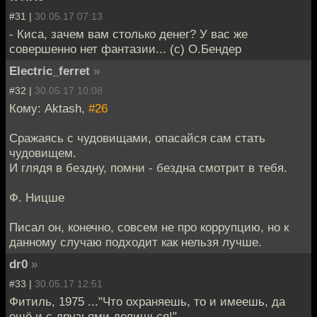
#31 |
30.05.17 07:13
- Киса, зачем вам столько денег? У вас же
совершенно нет фантазии... (c) О.Бендер
Electric_ferret
»
#32 |
30.05.17 10:08
Кому: Aktash,
#26
Сражаясь с чудовищами, опасайся сам стать
чудовищем.
И глядя в бездну, помни - бездна смотрит в тебя.
Ф. Ницше
Писал он, конечно, совсем не про коррупцию, но к
данному случаю подходит как нельзя лучше.
dr0
»
#33 |
30.05.17 12:51
Фитиль, 1975 ..."Что охраняешь, то и имеешь, да
ещё и с друзьями делишься!"...