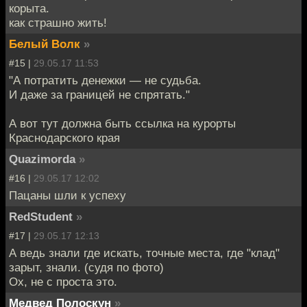
корыта.
как страшно жить!
Белый Волк
»
#15 |
29.05.17 11:53
"А потратить денежки — не судьба.
И даже за границей не спрятать."
А вот тут должна быть ссылка на курорты
Краснодарского края
Quazimorda
»
#16 |
29.05.17 12:02
Пацаны шли к успеху
RedStudent
»
#17 |
29.05.17 12:13
А ведь знали где искать, точные места, где "клад"
зарыт, знали. (судя по фото)
Ох, не с проста это.
Медвед Полоскун
»