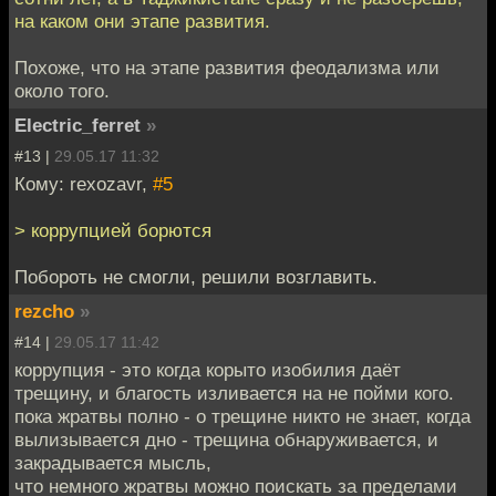
на каком они этапе развития.
Похоже, что на этапе развития феодализма или
около того.
Electric_ferret
»
#13 |
29.05.17 11:32
Кому: rexozavr,
#5
> коррупцией борются
Побороть не смогли, решили возглавить.
rezcho
»
#14 |
29.05.17 11:42
коррупция - это когда корыто изобилия даёт
трещину, и благость изливается на не пойми кого.
пока жратвы полно - о трещине никто не знает, когда
вылизывается дно - трещина обнаруживается, и
закрадывается мысль,
что немного жратвы можно поискать за пределами