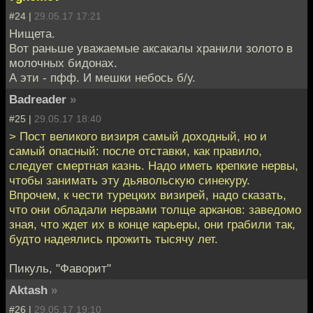
#24 |
29.05.17 17:21
Нищета.
Вот раньше уважаемые аксакалы хранили золото в
молочных бидонах.
А эти - пфф. И мешки небось б/у.
Badreader
»
#25 |
29.05.17 18:40
> Пост великого визиря самый доходный, но и
самый опасный: после отставки, как правило,
следует смертная казнь. Надо иметь крепкие нервы,
чтобы занимать эту дьявольскую синекуру.
Впрочем, к чести турецких визирей, надо сказать,
что они обладали нервами толще арканов: заведомо
зная, что ждет их в конце карьеры, они грабили так,
будто надеялись прожить тысячу лет.
Пикуль, "Фаворит"
Aktash
»
#26 |
29.05.17 19:10