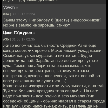
Vovch
»
#34 |
30.05.17 21:24
Зачем этому Ниибалову 6 (шесть) внедорожников?
Их же в землю не зароешь, сгниют.
Цзен ГУргуров
»
#35 |
31.05.17 02:35
Живо вспомнилась бытность Средней Азии еще
конца советских времен. Махалинский уклад жизни.
Семьи пашут,как муравьи, а питаются в будни -
лепешки да чай. Заработанные деньги прячут кто
куда. Тамошняя аборигенка расскпзывала, что
соседи прятали в матрасы, за зиму матрасы
отсыревали, купюры плесневели, так их весной во
воре раскладывали сушиться. :-)
Копят они не изжарности или куркульности, а на туй.
Туй это большой праздник типа свадьбы. На него
надо пригласить всю родню и всю махалю (тип
соседской общины - обычно квартал в старом городе
или аул). Всех напоить-накрмить, развлечь да не