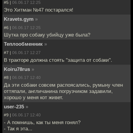
#5 |
06.06.17 12:25
Это Хитман №47 постарался!
Kravets.gym
»
#6 |
06.06.17 12:25
Шутка про собаку убийцу уже была?
Теплообменник
»
#7 |
06.06.17 12:27
В тракторе должна стоять "защита от собаки".
Koiru78rus
»
#8 |
06.06.17 12:40
Да эти собаки совсем распоясались, румыну член
оттяпали, англичанина погрузчиком задавили,
хорошо у меня кот живет.
user-235
»
#9 |
06.06.17 12:40
- А помнишь, как ты меня гонял?
- Так я эта...