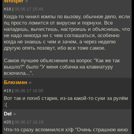
Whisper
»
#18 |
06.06.17 15:46
Когда-то чинил компы по вызову, обычное дело, если
пц просто ломится от вирусни и порнухи. Все
наладишь, вычистишь, настроишь и объяснишь, что
не надо никогда ни с чем соглашаться, особенно
когда не знаешь с чем и зачем, а через неделю
другую опять позовут, ибо все тоже самое.
Самое лучшее объяснение на вопрос "Как же так
вышло?" было "У меня собачка на клавиатуру
вскочила...".
Блюзмен
»
#19 |
06.06.17 16:00
Вот так и погиб старик, из-за какой-то суки за рулём
:(
Del
»
#20 |
06.06.17 16:19
Что-то сразу вспомнился х/ф "Очень страшное кино