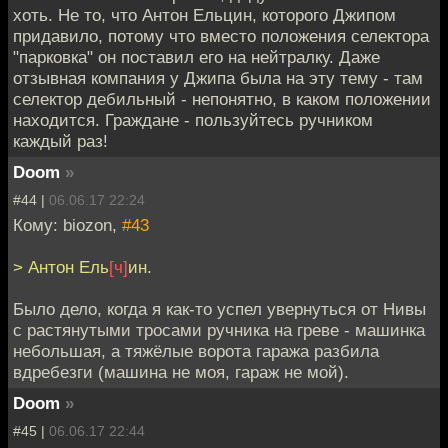
хоть. Не то, что Антон Ельцин, которого Джипом
придавило, потому что вместо положения селектора
"парковка" он поставил его на нейтралку. Даже
отзывная компания у Джипа была на эту тему - там
селектор дебильный - непонятно, в каком положении
находится. Граждане - пользуйтесь ручником
каждый раз!
Doom
»
#44 |
06.06.17 22:24
Кому: biozon,
#43
> Антон Ель
[ч]
ин.
Было дело, когда я как-то успел увернуться от Нивы
с растянутыми тросами ручника на греве - машинка
небольшая, а тяжёлые ворота гаража разбила
вдребезги (машина не моя, гараж не мой).
Doom
»
#45 |
06.06.17 22:44