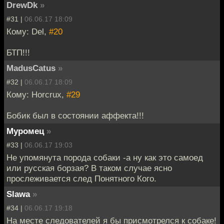
DrewDk
»
#31 |
06.06.17 18:09
Кому: Del,
#20
БТП!!!
MadusCatus
»
#32 |
06.06.17 18:09
Кому: Horcrux,
#29
Бобик был в состоянии аффекта!!!
Муромец
»
#33 |
06.06.17 19:03
Не упомянута порода собаки -а ну как это самоед
или русская борзая? В таком случае ясно
прослеживается след Понятного Кого.
Slawa
»
#34 |
06.06.17 19:18
На месте следователей я бы присмотрелся к собаке!