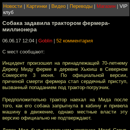
Новости
|
Картинки
|
Видео
|
Переводы
|
Магазин
|
VIP
клуб
Собака задавила трактором фермера-
миллионера
06.06.17 12:04
|
Goblin
|
52 комментария
С мест сообщают:
Инцидент произошел на принадлежащей 70-летнему
Дереку Миду ферме в деревне Хьюиш в Северном
Сомерсете 3 июня. По официальной версии,
причиной смерти фермера стал сердечный приступ,
вызванный попаданием под трактор-погрузчик.
Предположительно трактор наехал на Мида после
того, как его собака запрыгнула в кабину и привела
машину в движение, однако местные власти эту
версию официально не подтверждают.
Дерек Мид был владельцем компании Mead Group,