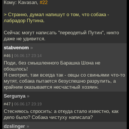
Кому: Kavasan,
#22
> Странно, думал напишут о том, что собака -
лабрадор Путина.
Сейчас могут написать "переодетый Путин", никто
даже не удивится.
stabvenom
»
#46 |
06.06.17 23:14
Поди, без смышленного Барашка Шона не
обошлось!
Я смотрел, там всегда так - овцы со свиньями что-то
мутят, собака пытается безуспешно разрулить, а
крайним оказывается несчастный хозяин.
Sergunya
»
#47 |
06.06.17 23:19
Стесняюсь спросить: а откуда стало известно, как
дело было? Собака чистуху написала?
dzslinger
»