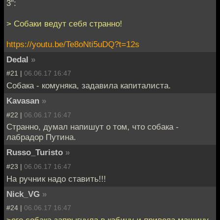
3":
> Собаки ведут себя странно!
https://youtu.be/Te8oNti5uDQ?t=12s
Dedal
»
#21 |
06.06.17 16:47
Собака - комуняка, задавила капиталиста.
Kavasan
»
#22 |
06.06.17 16:47
Странно, думал напишут о том, что собака -
лабрадор Путина.
Russo_Turisto
»
#23 |
06.06.17 16:47
На ручник надо ставить!!!
Nick_VG
»
#24 |
06.06.17 16:47
>его собака запрыгнула в кабину и привела машину