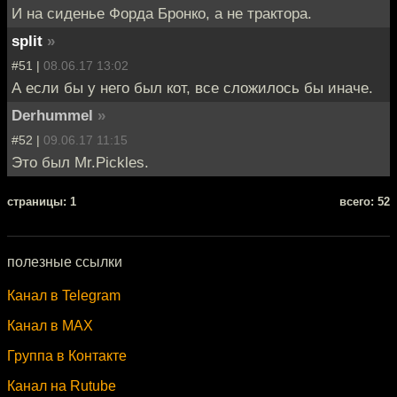
И на сиденье Форда Бронко, а не трактора.
split
»
#51 |
08.06.17 13:02
А если бы у него был кот, все сложилось бы иначе.
Derhummel
»
#52 |
09.06.17 11:15
Это был Mr.Pickles.
cтраницы: 1
всего: 52
полезные ссылки
Канал в Telegram
Канал в MAX
Группа в Контакте
Канал на Rutube