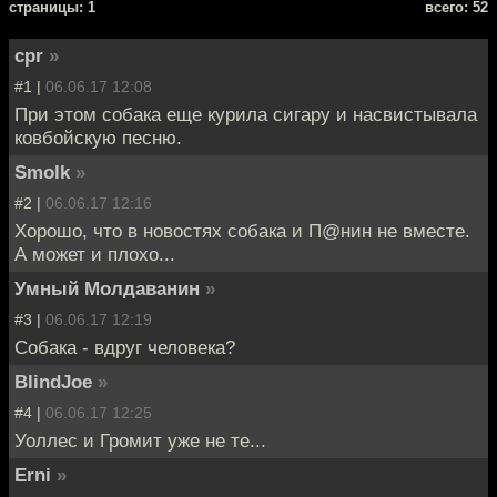
cтраницы: 1
всего: 52
cpr
»
#1 |
06.06.17 12:08
При этом собака еще курила сигару и насвистывала
ковбойскую песню.
Smolk
»
#2 |
06.06.17 12:16
Хорошо, что в новостях собака и П@нин не вместе.
А может и плохо...
Умный Молдаванин
»
#3 |
06.06.17 12:19
Собака - вдруг человека?
BlindJoe
»
#4 |
06.06.17 12:25
Уоллес и Громит уже не те...
Erni
»