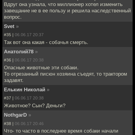
Вдруг она узнала, что миллионер хотел изменить
завещание не в ее пользу и решила наследственный
вопрос.
Svet
»
#35 |
06.06.17 20:37
Так вот она какая - собачья смерть.
Анатолий78
»
#36 |
06.06.17 20:38
Опасные животные эти собаки.
То отрезанный писюн хозяина съедят, то трактором
задавят.
Елькин Николай
»
#37 |
06.06.17 20:38
Животное? Сын? Деньги?
NothgarD
»
#38 |
06.06.17 20:46
Что- то часто в последнее время собаки начали