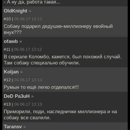
- А ну да, работа такая...
OldKnight
»
#10 |
06.06.17 13:12
Собаку подарил дедушке-миллионеру евойный
внук???
ofawb
»
#11 |
06.06.17 13:12
В сериале Коломбо, кажется, был похожий случай.
Там собаку специально обучили.
Koljan
»
#12 |
06.06.17 13:13
Румын то ещё легко отделался!!!
DeD Pa3uH
»
#13 |
06.06.17 13:13
Приморили, поди, наследнички миллионера и на
собаку все свалили.
Taransv
»