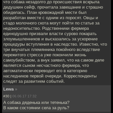
что собака незадолго до происшествия вскрыла
дедушкин сейф, прочитала завещание и страшно
обиделась. План кровожадной мести был
разработан вместе с одним из поросят. Овцы и
стадо молочного скота могут пойти по статье за
недоносительство. Родственники фермера
единодушно призвали власти сурово покарать
злоумышленников и высказались за ускорение
процедуры вступления в наследство. Известно, что
три внучатых племянника покойного вследствие
пережитого стресса уже покончили жизнь
самоубийством, а внук заявил, что на самом деле
является сыном несчастного фермера, что
автоматически переводит его в категорию
наследников первой очереди. Корреспонденты
следят за развитием событий.
Lewa
»
#30 |
06.06.17 17:32
А собака дяденька или тетенька?
В каком состоянии села за руль?