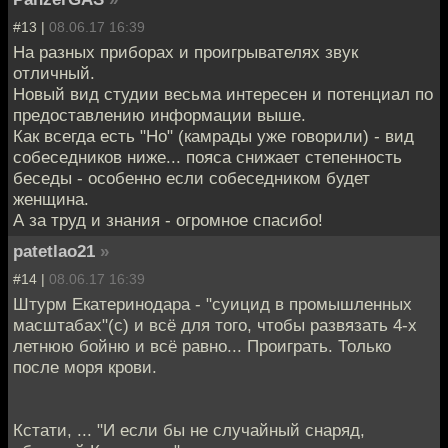
#13 |
08.06.17 16:39
На разных приборах и проигрывателях звук
отличный.
Новый вид студии весьма интересен и потенциал по
предоставлению информации выше.
Как всегда есть "Но" (камрады уже говорили) - вид
собеседников ниже... пояса снижает степенность
беседы - особенно если собеседником будет
женщина.
А за труд и знания - огромное спасибо!
patetlao21
»
#14 |
08.06.17 16:39
Штурм Екатеринодара - "суицид в промышленных
масштабах"(с) и всё для того, чтобы развязать 4-х
летнюю бойню и всё равно... Проиграть. Только
после моря крови.
Кстати, ... "И если бы не случайный снаряд,