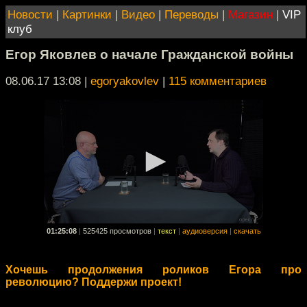
Новости
|
Картинки
|
Видео
|
Переводы
|
Магазин
|
VIP
клуб
Егор Яковлев о начале Гражданской войны
08.06.17 13:08
|
egoryakovlev
|
115 комментариев
01:25:08
|
525425 просмотров
|
текст
|
аудиоверсия
|
скачать
Хочешь продолжения роликов Егора про
революцию? Поддержи проект!