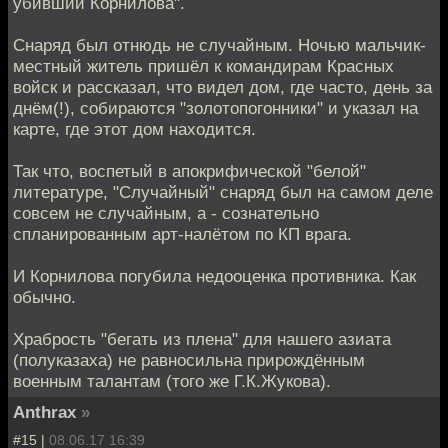
убивший Корнилова".
Снаряд был отнюдь не случайным. Ночью мальчик-
местный житель пришёл к командирам Красных
войск и рассказал, что видел дом, где часто, день за
днём(!), собираются "золотопогонники" и указал на
карте, где этот дом находится.
Так что, воспетый в апокрифической "белой"
литературе, "Случайный" снаряд был на самом деле
совсем не случайным, а - сознательно
спланированным арт-налётом по КП врага.
И Корнилова погубила недооценка противника. Как
обычно.
Храбрость "бегать из плена" для нашего азиата
(полуказаха) не равносильна прирождённым
военным талантам (того же Г.К.Жукова).
Anthrax
»
#15 |
08.06.17 16:39