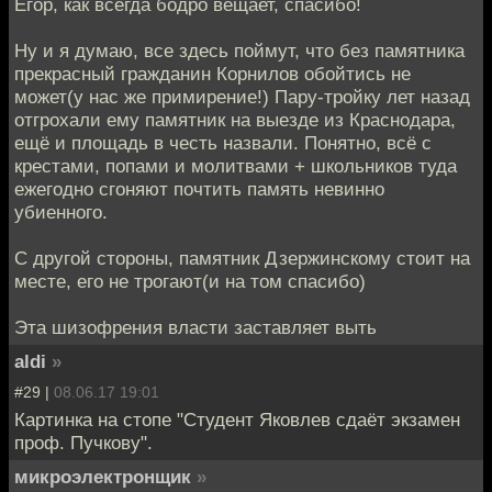
Егор, как всегда бодро вещает, спасибо!
Ну и я думаю, все здесь поймут, что без памятника
прекрасный гражданин Корнилов обойтись не
может(у нас же примирение!) Пару-тройку лет назад
отгрохали ему памятник на выезде из Краснодара,
ещё и площадь в честь назвали. Понятно, всё с
крестами, попами и молитвами + школьников туда
ежегодно сгоняют почтить память невинно
убиенного.
С другой стороны, памятник Дзержинскому стоит на
месте, его не трогают(и на том спасибо)
Эта шизофрения власти заставляет выть
aldi
»
#29 |
08.06.17 19:01
Картинка на стопе "Студент Яковлев сдаёт экзамен
проф. Пучкову".
микроэлектронщик
»