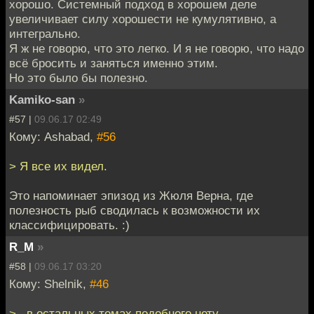
хорошо. Системный подход в хорошем деле
увеличивает силу хорошести не кумулятивно, а
интегрально.
Я ж не говорю, что это легко. И я не говорю, что надо
всё бросить и заняться именно этим.
Но это было бы полезно.
Kamiko-san
»
#57 |
09.06.17 02:49
Кому: Ashabad,
#56
> Я все их видел.
Это напоминает эпизод из Жюля Верна, где
полезность рыб сводилась к возможности их
классифицировать. :)
R_M
»
#58 |
09.06.17 03:20
Кому: Shelnik,
#46
> , в остальных темах подобного нету.