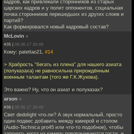
кадров, как привлекали сторонников из старых
царских кадров и у полит оппонентов, социальная
почва сторонников перешедших из других слоев и
партий?
Как формировался новый кадровый состав?
McLovin
»
#35 |
08.06.17 20:49
Кому: patetlao21,
#14
> Храбрость "бегать из плена" для нашего азиата
(полуказаха) не равносильна прирождённым
военным талантам (того же Г.К.Жукова).
Это важно? Ну, что он азиат и полуказах?
arson
»
#36 |
08.06.17 20:49
Свет dedolight что-ли? А звук нормальный, просто
один подвес добавить между камерой и столом
(Audio-Technica pro45 или что-то подобное), чтобы
запонить когда на камеру поворачиваются гости, и