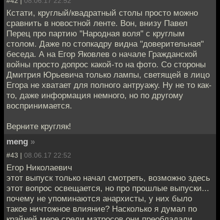
#42 |
08.06.17 22:52
Кстати, круглый/квадратный столы просто можно
сравнить в новостной ленте. Вон, внизу Павел
Перец про партию "Народная воля" с круглым
столом. Даже по стопкадру видна "доверительная"
беседа. А на Егор Яковлев о начале Гражданской
войны просто допрос какой-то на фото. Со стороны
Дмитрия Юрьевича только лампы, светящей в лицо
Егора не хватает для полного антруажу. Ну не то как-
то, даже информация немного, но по другому
воспринимается.
Верните кругляк!
meng
»
#43 |
08.06.17 22:52
Егор Николаевич
этот выпуск только начал смотреть, возможно здесь
этот вопрос освещается, но про прошлые выпуски...
почему не упоминаются анархисты, у них было
такое ничтожное влияние? Насколько я думал по
крайней мере среди матросов они преобладали,