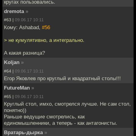
кругах пользовались.
dremota
»
#63 |
09.06.17 10:11
Кому: Ashabad,
#56
> не кумулятивно, а интегрально.
А какая разница?
Koljan
»
#64 |
09.06.17 10:11
Егор Яковлев про круглый и квадратный столы!!!
FutureMan
»
#65 |
09.06.17 10:11
Круглый стол, имхо, смотрелся лучше. Не сам стол,
понятно))
Раньше ведущие смотрелись, как
единомышленники, а теперь - как антагонисты.
Вратарь-дырка
»