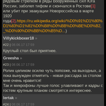
рядовым стрелком в ряды Вооружённых сил Юга
России, заболел тифом и скончался в Ростове
[1]
или убит при эвакуации Новороссийска в марте
1920
года
[2]
.
https://ru.wikipedia.org/wiki/%D0%91%D1%80%
D1%83%D1%81%D0%B8%D0%BB%D0%BE%D0%B2,
_%D0%90%D0%BB%D0%B5%D...
)
Villykickboxer18
»
#22 |
08.06.17 17:59
Круглый стол был приятнее.
Greesha
»
#23 |
08.06.17 17:59
Ролик целиком осилю чуть попозже, на выходных, а
пока вынужден отметить - новая рассадка за столом
мне очень нравится!
Так и микрофоны лучше голос улавливают и кадры с
гостем крупным планом смотрятся интереснее.
lertak
»
#24 |
08.06.17 17:59