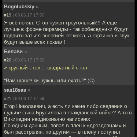
Bogolubskiy
»
#19 |
08.06.17 17:59
Я всё понял. Стол нужен треугольный!!! А ещё
лучше в форме пирамиды - так собеседники будут
подпитываться энергией космоса, а картинка и звук
будут выше всех похвал!
Белави
»
#20 |
08.06.17 17:59
> круглый стол... квадратный стол
"Вам шашечки нужны или ехать?" (С)
sas18sas
»
#21 |
08.06.17 17:59
Егор Николаевич, а есть ли какие либо сведения о
судьбе сына Брусилова в гражданской войне? А то в
Википедии неоднозначно написано:
По одним данным, попал в плен к «дроздовцам» и
был расстрелян, по другим — в плену поступил