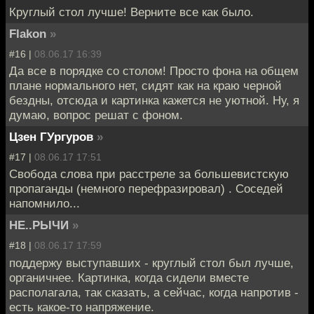
Круглый стол лучше! Верните все как было.
Flakon
»
#16 |
08.06.17 16:39
Да все в порядке со столом! Просто фона на общем
плане нормального нет, сидят как на краю черной
бездны, отсюда и картинка кажется не уютной. Ну, я
думаю, вопрос решат с фоном.
Цзен ГУргуров
»
#17 |
08.06.17 17:51
Свобода слова при расстреле за большевистскую
пропаганды (немного перефразировал) . Соседей
напомнило...
НЕ..РЫЧИ
»
#18 |
08.06.17 17:59
поддержу выступавших - круглый стол был лучше,
органичнее. Картинка, когда сидели вместе
располагала, так сказать, а сейчас, когда напротив -
есть какое-то напряжение.