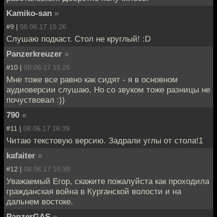
Kamiko-san
»
#9 |
08.06.17 15:26
Слушаю подкаст. Стол не круглый! :D
Panzerkreuzer
»
#10 |
08.06.17 15:26
Мне тоже все равно как сидят - я в основном
аудиоверсии слушаю. Но со звуком тоже разницы не
почуствовал :))
790
»
#11 |
08.06.17 16:39
Читаю текстовую версию. Задрали углы от стола!1
kafaiter
»
#12 |
08.06.17 16:39
Уважаемый Егор, скажите пожалуйста как проходила
гражданская война в Курганской волости и на
дальнем востоке.
PanzerGAS
»