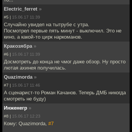
Electric_ferret
»
#5 |
15.06.17 11:39
Случайно увидел на тытрубе с утра.
Посмотрел первые пять минут - выключил. Это не
кино, а какой-то цирк наркоманов.
Кракозябра
»
#6 |
15.06.17 11:39
Досмотреть до конца не чмог даже обзор. Ну просто
лютая ахинея получилась.
Quazimorda
»
#7 |
15.06.17 11:46
А сценарист-то Роман Качанов. Теперь ДМБ никогда
смотреть не буду)
Инженегр
»
#8 |
15.06.17 12:23
Кому: Quazimorda,
#7