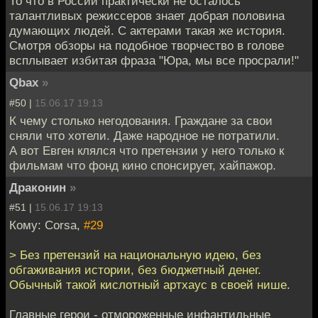
То что в России практически не осталось
талантливых режиссеров знает добрая половина
думающих людей. С актерами такая же история.
Смотря обзоры на подобное творчество в голове
всплывает избитая фраза "Юра, мы все просрали!"
Qbax
»
#50 |
15.06.17 19:13
К чему столько негодования. Граждане за свои
сняли что хотели. Даже народное не потратили.
А вот Евген клялся что претензии у него только к
фильмам что фонд кино спонсирует, хайпажор.
Драконин
»
#51 |
15.06.17 19:13
Кому: Corsa,
#29
> Без претензий на национальную идею, без
обгаживания истории, без бюджетный денег.
Обычный такой кислотный артхаус в своей нише.
Главные герои - отмороженные инфантильные