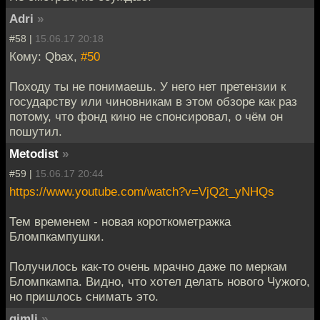
Adri
»
#58 |
15.06.17 20:18
Кому: Qbax,
#50
Походу ты не понимаешь. У него нет претензии к
государству или чиновникам в этом обзоре как раз
потому, что фонд кино не спонсировал, о чём он
пошутил.
Metodist
»
#59 |
15.06.17 20:44
https://www.youtube.com/watch?v=VjQ2t_yNHQs
Тем временем - новая короткометражка
Бломпкампушки.
Получилось как-то очень мрачно даже по меркам
Бломпкампа. Видно, что хотел делать нового Чужого,
но пришлось снимать это.
gimli
»