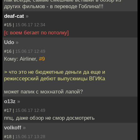
других фильмов - в переводе Гоблина!!!
deaf-cat
»
#15 |
15.06.17 12:34
[с воем бегает по потолку]
Udo
»
#16 |
15.06.17 12:49
Кому: Airliner,
#9
> что это не бюджетные деньги да еще и
режиссерский дебют выпускницы ВГИКа
может папик с мохнатой лапой?
o13z
»
#17 |
15.06.17 12:49
ппц, даже обзор не смор досмотреть
volkoff
»
#18 |
15.06.17 13:28