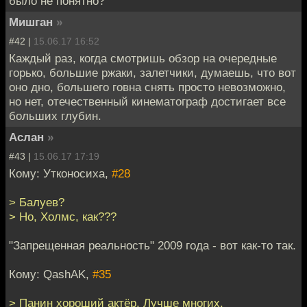
было не понятно?
Мишган
»
#42 |
15.06.17 16:52
Каждый раз, когда смотришь обзор на очередные
горько, большие ржаки, залетчики, думаешь, что вот
оно дно, большего говна снять просто невозможно,
но нет, отечественный кинематограф достигает все
больших глубин.
Аслан
»
#43 |
15.06.17 17:19
Кому: Утконосиха,
#28
> Балуев?
> Но, Холмс, как???
"Запрещенная реальность" 2009 года - вот как-то так.
Кому: QashAK,
#35
> Панин хороший актёр. Лучше многих.