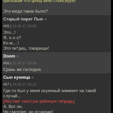
фильмам что фонд кино спонсирует
Это когда такое было?
Старый пират Пью
»
#55 |
15.06.17 20:00
Это...!
Я, э-э-э?
Кх-м,...!
Это пи*дец, товарищи!
Doom
»
#56 |
15.06.17 20:04
Cрань же господня.
Сын кузнеца
»
#57 |
15.06.17 20:12
Где-то был у меня охуенный коммент на такой
случай...
[Листает толстую рабочую тетрадь]
А. Вот он.
Не смотрел, но осуждаю!