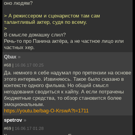
оно людям?
> А режиссером и сценаристом там сам
талантливый актер, судя по всему.
>
В смысле домашку слил?
Речь-то про Панина актёра, а не частное лицо или
частных хер.
Qbax
»
#68 |
16.06.17 00:25
Да. немного я себе надумал про претензии на основе
этого интервью. Извиняюсь. Такое было сказано в
контексте одного фильма. Но общий смысл
негодования сводиться к хайпу. А если потрачены
бюджетные средства, то обзор становится более
эмоциональным.
https://youtu.be/bag-O-KrswA?t=1711
spetrov
»
#69 |
16.06.17 01:28