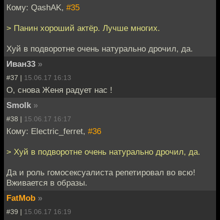
Кому: QashAK,
#35
> Панин хороший актёр. Лучше многих.
Хуй в подворотне очень натурально дрочил, да.
Иван33
»
#37 |
15.06.17 16:13
О, снова Женя радует нас !
Smolk
»
#38 |
15.06.17 16:17
Кому: Electric_ferret,
#36
> Хуй в подворотне очень натурально дрочил, да.
Да и роль гомосексуалиста репетировал во всю!
Вживается в образы.
FatMob
»
#39 |
15.06.17 16:19