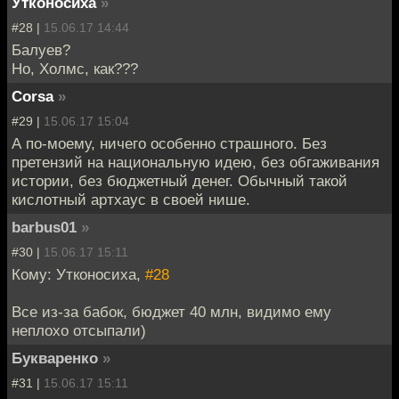
Утконосиха
»
#28 |
15.06.17 14:44
Балуев?
Но, Холмс, как???
Corsa
»
#29 |
15.06.17 15:04
А по-моему, ничего особенно страшного. Без
претензий на национальную идею, без обгаживания
истории, без бюджетный денег. Обычный такой
кислотный артхаус в своей нише.
barbus01
»
#30 |
15.06.17 15:11
Кому: Утконосиха,
#28
Все из-за бабок, бюджет 40 млн, видимо ему
неплохо отсыпали)
Букваренко
»
#31 |
15.06.17 15:11