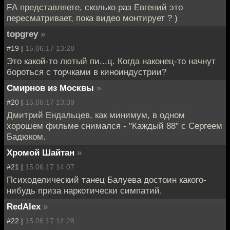
FА представляете, сколько раз Евгений это
пересматривает, пока видео монтирует ? )
topgrey
»
#19 |
15.06.17 13:28
Это какой-то лютый пи...ц. Когда наконец-то начнут
бороться с торчками в киноиндустрии?
Смирнов из Москвы
»
#20 |
15.06.17 13:39
Дмитрий Ендальцев, как минимум, в одном
хорошем фильме снимался - "Каждый 88" с Сергеем
Бадюком.
Хромой Шайтан
»
#21 |
15.06.17 14:07
Психоделический танец Балуева достоин какого-
нибудь приза наркотически симпатий.
RedAlex
»
#22 |
15.06.17 14:28