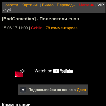
Новости
|
Картинки
|
Видео
|
Переводы
|
Магазин
|
VIP
клуб
[BadComedian] - Повелители снов
15.06.17 11:09
|
Goblin
|
78 комментариев
Подписывайся на канал в
Дзен
Комментарии