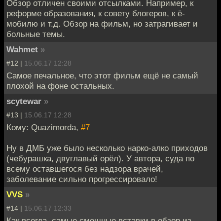
Обзор отличен своими отсылками. Например, к
реформе образования, к совету блогеров, к ё-
мобилю и т.д. Обзор на фильм, но затрагивает и
больные темы.
Wahmet
»
#12 |
15.06.17 12:28
Самое печальное, что этот фильм ещё не самый
плохой на фоне остальных.
scytewar
»
#13 |
15.06.17 12:28
Кому: Quazimorda,
#7
Ну в ДМБ уже было несколько нарко-алко приходов
(чебурашка, двуглавый орёл). У автора, суда по
всему оставшегося без надзора врачей,
заболевание сильно прогрессировало!
VVS
»
#14 |
15.06.17 12:33
Как всегда, самые смешные вставки в обзор из