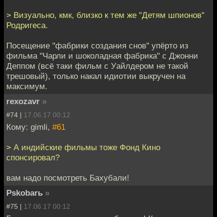
> Визуально, кмк, близко к тем же "Детям шпионов"
Родригеса.
Посещение "фабрики создания снов" упёрто из
фильма "Чарли и шоколадная фабрика" с Джонни
Деппом (всё таки фильм с Уайлдером не такой
трешовый), только накал идиотии выкручен на
максимум.
rexozavr
»
#74 |
17.06.17 00:12
Кому: gimli,
#61
> А индийские фильмы тоже Фонд Кино
спонсировал?
вам надо посмотреть Бахубали!
Pskobarь
»
#75 |
17.06.17 00:12