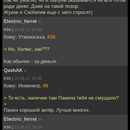
Как ни ужасно, но и Балуев оказывается на всё готов
ради денег. Даже на такой позор.
Жуков и Скобелев еще с него спросят)
Electric_ferret
»
#34 |
15.06.17 15:38
Кому: Утконосиха,
#28
> Но, Холмс, как???
Как обычно - за деньги.
QashAK
»
#35 |
15.06.17 15:38
Кому: Инженегр,
#8
> То есть, наличие там Панина тебя не смущало?
>
Панин хороший актёр. Лучше многих.
Electric_ferret
»
#36 |
15.06.17 16:10