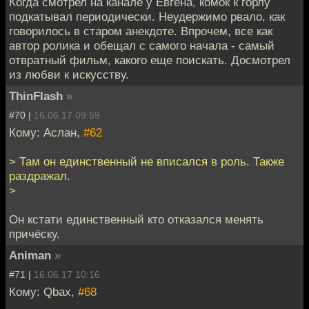
Когда смотрел на канале у Евгена, комок к горлу
подкатывал периодически. Неудержимо рвало, как
говорилось в старом анекдоте. Впрочем, все как
автор ролика и обещал с самого начала - самый
отвратный фильм, какого еще поискать. Досмотрел
из любви к искусству.
ThinFlash
»
#70 |
16.06.17 09:59
Кому: Аслан,
#62
> Там он единственный не вписался в роль. Также
раздражал.
>
Он кстати единственный кто отказался менять
причёску.
Animan
»
#71 |
16.06.17 10:16
Кому: Qbax,
#68