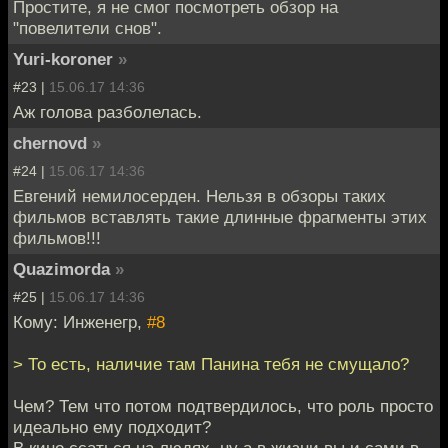
Простите, я не смог посмотреть обзор на
"повелители снов".
Yuri-koroner
»
#23 |
15.06.17 14:36
Аж голова разболелась.
chernovd
»
#24 |
15.06.17 14:36
Евгений немилосерден. Нельзя в обзоры таких
фильмов вставлять такие длинные фрагменты этих
фильмов!!!
Quazimorda
»
#25 |
15.06.17 14:36
Кому: Инженегр,
#8
> То есть, наличие там Панина тебя не смущало?
Чем? Тем что потом подтвердилось, что роль просто
идеально ему подходит?
В кино ссаться на людях, ну а в жизни вы и сами в