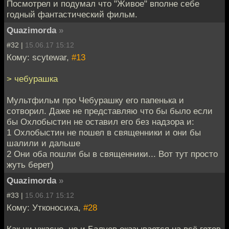
Посмотрел и подумал что "Живое" вполне себе
годный фантастический фильм.
Quazimorda
»
#32 |
15.06.17 15:12
Кому: scytewar,
#13
> чебурашка
Мультфильм про Чебурашку его папенька и
сотворил. Даже не представляю что бы было если
бы Охлобыстин не оставил его без надзора и:
1 Охлобыстин не пошел в священники и они бы
шалили и дальше
2 Они оба пошли бы в священники... Вот тут просто
жуть берет)
Quazimorda
»
#33 |
15.06.17 15:12
Кому: Утконосиха,
#28