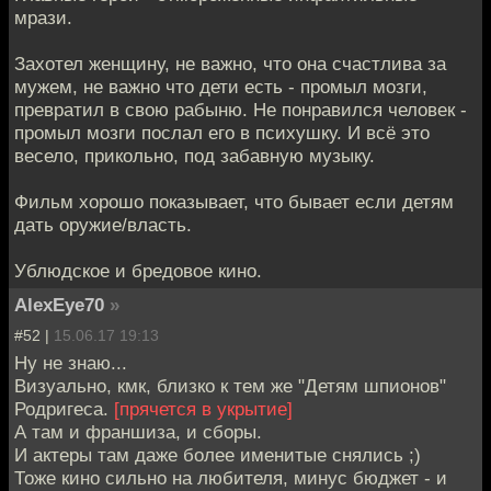
мрази.
Захотел женщину, не важно, что она счастлива за
мужем, не важно что дети есть - промыл мозги,
превратил в свою рабыню. Не понравился человек -
промыл мозги послал его в психушку. И всё это
весело, прикольно, под забавную музыку.
Фильм хорошо показывает, что бывает если детям
дать оружие/власть.
Ублюдское и бредовое кино.
AlexEye70
»
#52 |
15.06.17 19:13
Ну не знаю...
Визуально, кмк, близко к тем же "Детям шпионов"
Родригеса.
[прячется в укрытие]
А там и франшиза, и сборы.
И актеры там даже более именитые снялись ;)
Тоже кино сильно на любителя, минус бюджет - и