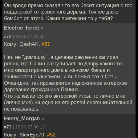
Он вроде прямо сказал что его бесит ситуация с гос
поддержкой откровенного дерьма. Точнее даже
бомбит от этого. Какие претензии то у тебя?
Electric_ferret
»
#72 |
16.06.17 10:48
Кому: QashAK,
#67
Нет, не "домашку", а целенаправленно записал
ролик, где Панин разгуливает по двору какого-то
многоквартироного дома в женском белье и
занимается онанизмом, и выложил его в Сеть.
Очевидно, так проявляется недюжинное актерское
дарование гражданина Панина.
Что же касается его актерской игры, то лично мне
(лично мне) ни одна из его ролей сногсшибательной
не показалась.
Henry_Morgan
»
#73 |
17.06.17 00:12
Кому: AlexEye70,
#52