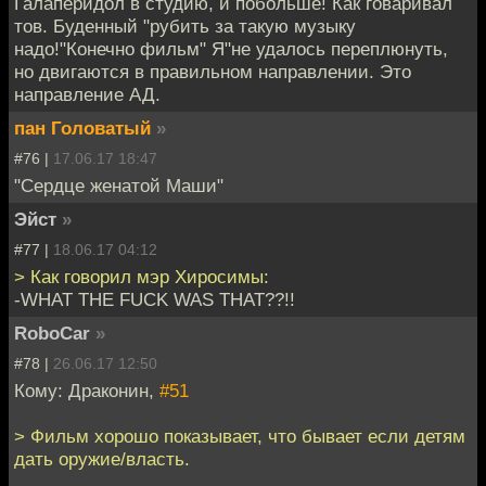
Галаперидол в студию, и побольше! Как говаривал
тов. Буденный "рубить за такую музыку
надо!"Конечно фильм" Я"не удалось переплюнуть,
но двигаются в правильном направлении. Это
направление АД.
пан Головатый
»
#76 |
17.06.17 18:47
"Сердце женатой Маши"
Эйст
»
#77 |
18.06.17 04:12
> Как говорил мэр Хиросимы:
-WHAT THE FUCK WAS THAT??!!
RoboCar
»
#78 |
26.06.17 12:50
Кому: Драконин,
#51
> Фильм хорошо показывает, что бывает если детям
дать оружие/власть.