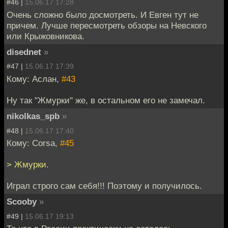
#46 |
15.06.17 17:28
Очень сложно было досмотреть. И Евген тут не
причем. Лучше пересмотреть обзоры на Невского
или Крыжовникова.
disednet
»
#47 |
15.06.17 17:39
Кому: Аслан,
#43
Ну так "Жмурки" же, в остальном его не замечал.
nikolkas_spb
»
#48 |
15.06.17 17:40
Кому: Corsa,
#45
> Жмурки.
Играл строго сам себя!!! Поэтому и получилось.
Scooby
»
#49 |
15.06.17 19:13