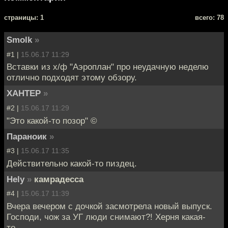
cтраницы: 1
всего: 78
Smolk
»
#1 |
15.06.17 11:29
Вставки из х/ф "Аэроплан" про неудачную неделю
отлично подходят этому обзору.
XAHTEP
»
#2 |
15.06.17 11:29
"Это какой-то позор" ©
Параноик
»
#3 |
15.06.17 11:35
Действительно какой-то пиздец.
Hely
»
камрадесса
#4 |
15.06.17 11:39
Вчера вечером с дочкой засмотрела новый выпуск.
Господи, чож за УГ люди снимают?! Херня какая-
то...