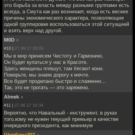
это борьба за власть между разными группами есть
всегда, а Смута как раз возникает, когда есть веские
причины экономического характера, позволяющие
одной группировке воспользоваться этой ситуацией
и взять верх над другой.
M0D
»
#10 |
27.06.17 09:05
Мы в мир принесем Чистоту и Гармонию,
Он будет купаться у нас в Красоте.
Здесь женщины пляшут, там бегают кони.
Поверьте, мы знаем дорогу к мечте.
Все будет проделано быстро и слаженно…
Так, это не трогать — это заряжено.
Almek
»
#11 |
27.06.17 10:34
Вероятно, что Навальный - инструмент, в руках
того,кому не нужен текущий премьер в качестве
очередного президента, как мниимум
Щербина307
»