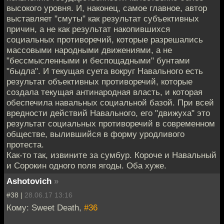
высокого уровня. И, наконец, самое главное, автор
выставляет "смуты" как результат субъективных
причин, а не как результат накопившихся
социальных противоречий, которые разрешались
массовыми народными движениями, а не
"бессмысленными и беспощадными" бунтами
"быдла". И текущая суета вокруг Навального есть
результат объективных противоречий, которые
создала текущая антинародная власть, и которая
обеспечила навальных социальной базой. При всей
вредности действий Навального, его "движуха" это
результат социальных противоречий в современном
обществе, вылившийся в форму уродливого
протеста.
Как-то так, извините за сумбур. Короче и Навальный
и Сорокин одного поля ягоды. Оба хуже.
Ashotovich
»
#38 |
28.06.17 13:16
Кому: Sweet Death,
#36