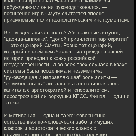
кланов ни крышевал Навального, какими бы
побуждениями он ни руководствовался, —
поощрение игр в Смуту считается вполне
приемлемым политтехнологическим инструментом.
В чем здесь пикантность? Абстрактные лозунги,
"царица-шпионка", "долой привилегии партократии"
— это сценарий Смуты. Ровно тот сценарий,
который со всей неизбежностью трижды в нашей
истории приводил к краху российской
государственности. И во всех трех случаях в крахе
системы была неоценима и незаменима
"руководящая и направляющая" роль элиты —
"семибоярщины" ли, альянса ли национального
капитала с аристократией и генералитетом,
перестроечной ли верхушки КПСС. Финал — один и
тот же.
И мотивация — одна и та же: совершенно
естественная по-человечески забота имущих
классов и аристократических кланов о
приумножении собственного благополучия.