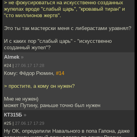
> не фокусироваться на искусственно созданных
жупелах вроде "слабый царь", "кровавый тиран" и
"сто миллионов жертв".
Это ты так мастерски меня с либерастами уравнял?
И с каких пор "слабый царь" - "искусственно
созданный жупел"?
Almek
»
#24 |
27.06.17 17:28
Кому: Фёдор Рюмин,
#14
> простите, а кому он нужен?
Мне не нужен)
может Путину, раньше точно был нужен
КТ315Б
»
#25 |
27.06.17 17:29
Ну ОК, определили Навального в попа Гапона, даже