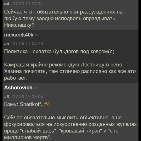
#4 |
27.06.17 07:31
Сейчас что - обязательно при рассуждениях на
любую тему заодно исподволь оправдывать
Николашку?
mexanik40k
»
#5 |
27.06.17 07:43
Политика - схватка бульдогов под ковром(с)
Камрадам крайне рекомендую Лестницу в небо
Хазина почитать, там отлично расписано как все это
работает.
Ashotovich
»
#6 |
27.06.17 08:04
Кому: Sharikoff,
#4
Сейчас обязательно мыслить объективно, а не
фокусироваться на искусственно созданных жупелах
вроде "слабый царь", "кровавый тиран" и "сто
миллионов жертв".