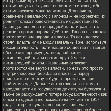
интересами другой части элиты. Так вот, автор,
статьи ничуть не лучше, он лицемер и лжец, ибо
статья насквозь манипулятивна. Для начала,
сравнение Навального с Гапоном -- не корректно: их
роднит только провокативность их действий. Но
Гапон дал повод антинародной власти развязать
реакцию против народа. Действия Гапона выражали
противостояние народа и власти. То есть вопрос
стоял: власть или народ? Навальный же, используя
несознательность части нашего общества пытается
обеспечить преимущество одной части
антинародной элиты против другой части
антинародной элиты. Навальные отражает
противостояние внутри власти. То есть это просто
внутриклассовая борьба за власть, а народ
приносится в жертву и будет в проигрыше при
любом исходе. Дальше автор говорит о каком-то
народовластии в государстве диктатуры буржуазии.
Также он рассуждает о потере государственности как
о чем-то однозначно нежелательном, хотя в 1917
году "потеря государственности" привела к
появлению государственности качественно более