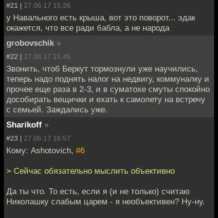
#21 |
27.06.17 15:26
у Навального есть крыша, вот это поворот... эдак
окажется, что все ради бабла, а не народа
grobovschik
»
#22 |
27.06.17 15:45
Звонить, чтоб Беркут тормознули уже научились,
теперь надо поднять налог на недвигу, коммуналку и
прочее еще раза в 2-3, и в суматохе смуты спокойно
дособирать вещички и ехать к самолету на встречу
с семьей. Заждались уже.
Sharikoff
»
#23 |
27.06.17 16:57
Кому: Ashotovich,
#6
> Сейчас обязательно мыслить объективно
Да ты что. То есть, если я (и не только) считаю
Николашку слабым царем - я необъективен? Ну-ну.