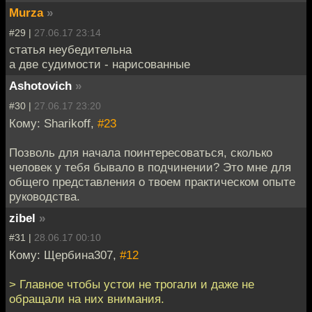
Murza
»
#29 |
27.06.17 23:14
статья неубедительна
а две судимости - нарисованные
Ashotovich
»
#30 |
27.06.17 23:20
Кому: Sharikoff,
#23
Позволь для начала поинтересоваться, сколько
человек у тебя бывало в подчинении? Это мне для
общего представления о твоем практическом опыте
руководства.
zibel
»
#31 |
28.06.17 00:10
Кому: Щербина307,
#12
> Главное чтобы устои не трогали и даже не
обращали на них внимания.