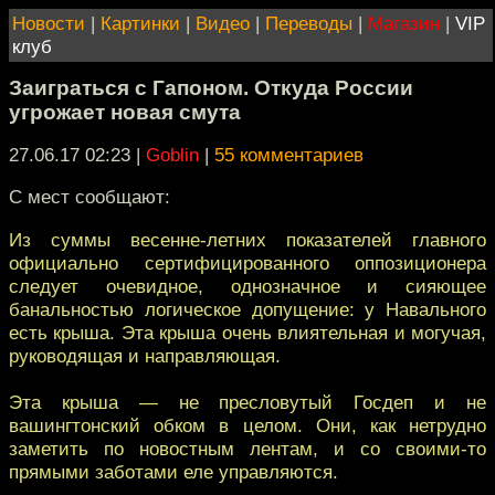
Новости
|
Картинки
|
Видео
|
Переводы
|
Магазин
|
VIP
клуб
Заиграться с Гапоном. Откуда России
угрожает новая смута
27.06.17 02:23
|
Goblin
|
55 комментариев
С мест сообщают:
Из суммы весенне-летних показателей главного
официально сертифицированного оппозиционера
следует очевидное, однозначное и сияющее
банальностью логическое допущение: у Навального
есть крыша. Эта крыша очень влиятельная и могучая,
руководящая и направляющая.
Эта крыша — не пресловутый Госдеп и не
вашингтонский обком в целом. Они, как нетрудно
заметить по новостным лентам, и со своими-то
прямыми заботами еле управляются.