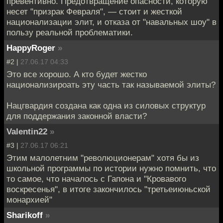
превентивно. Предотвращение опасности, которую
несет "призрак Февраля", — стоит и жесткой
национализации элит, и отказа от "навальных шоу" в
пользу реальной проблематики.
HappyRoger
»
#2 |
27.06.17 04:33
Это все хорошо. А кто будет жестко
национализироать эту часть так называемой элиты?
Нацгвардия создана как одна из силовых структур
для поддержания законной власти?
Valentin22
»
#3 |
27.06.17 06:21
Этим малолетним "революционерам" хотя бы из
школьной программы по истории нужно помнить, что
то самое, что началось с Гапона и "Кровавого
воскресенья", в итоге закончилось "третьеиюньской
монархией"
Sharikoff
»