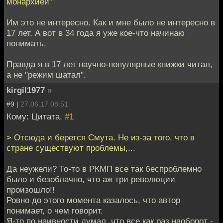
монархией"
Им это не интересно. Как и мне было не интересно в
17 лет. А вот в 34 года я уже кое-что начинаю
понимать.
Правда я в 17 лет научно-популярные книжки читал,
а не "режим шатал".
kirgil1977
»
#9 |
27.06.17 08:51
Кому: Цитата,
#1
> Отсюда и берется Смута. Не из-за того, что в
стране существуют проблемы,...
Да неужели? То-то в РКМП все так беспроблемно
было и безоблачно, что аж три революции
произошло!!
Ровно до этого момента казалось, что автор
понимает, о чем говорит.
Я-то по наивности думал, что все как раз наоборот -