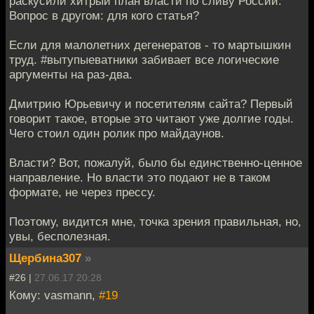
раскусили хитрый план власти по сливу России.
Вопрос в другом: для кого статья?
Если для малолетних дегенератов - то мартышкин
труд. #вытупыеватники забивает все логические
аргументы на раз-два.
Дмитрию Юрьевичу и посетителям сайта? Первый
говорит такое, вторые это читают уже долгие годы.
Чего стоил один ролик про майдаунов.
Власти? Вот, пожалуй, было бы единственно-ценное
направление. Но власти это подают не в таком
формате, не через прессу.
Поэтому, видится мне, точка зрения правильная, но,
увы, бесполезная.
Щербина307
»
#26 |
27.06.17 20:28
Кому: vasmann,
#19