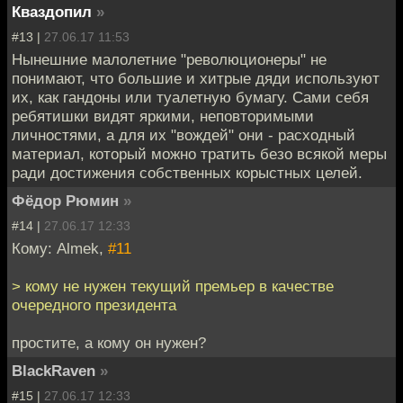
Кваздопил
»
#13 |
27.06.17 11:53
Нынешние малолетние "революционеры" не
понимают, что большие и хитрые дяди используют
их, как гандоны или туалетную бумагу. Сами себя
ребятишки видят яркими, неповторимыми
личностями, а для их "вождей" они - расходный
материал, который можно тратить безо всякой меры
ради достижения собственных корыстных целей.
Фёдор Рюмин
»
#14 |
27.06.17 12:33
Кому: Almek,
#11
> кому не нужен текущий премьер в качестве
очередного президента
простите, а кому он нужен?
BlackRaven
»
#15 |
27.06.17 12:33