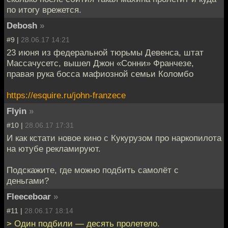
по итогу врежется.
Debosh
»
#9 |
28.06.17 14:21
23 июня из федеральной тюрьмы Девенса, штат
Массачусетс, вышел Джон «Сонни» Франчезе,
правая рука босса мафиозной семьи Коломбо
https://esquire.ru/john-franzece
Flyin
»
#10 |
28.06.17 17:31
И как кстати новое кино с Кукурузом про наркопилота
на ютубе рекламируют.
Подскажите, где можно подбить самолёт с
деньгами?
Fleeceboar
»
#11 |
28.06.17 18:14
> Один подбили — десять пролетело.