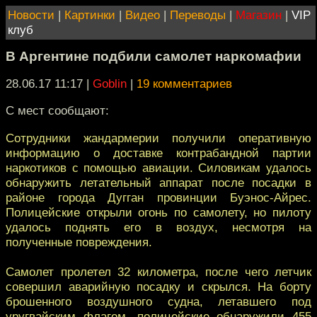
Новости
|
Картинки
|
Видео
|
Переводы
|
Магазин
|
VIP
клуб
В Аргентине подбили самолет наркомафии
28.06.17 11:17
|
Goblin
|
19 комментариев
С мест сообщают:
Сотрудники жандармерии получили оперативную
информацию о доставке контрабандной партии
наркотиков с помощью авиации. Силовикам удалось
обнаружить летательный аппарат после посадки в
районе города Дугган провинции Буэнос-Айрес.
Полицейские открыли огонь по самолету, но пилоту
удалось поднять его в воздух, несмотря на
полученные повреждения.
Самолет пролетел 32 километра, после чего летчик
совершил аварийную посадку и скрылся. На борту
брошенного воздушного судна, летавшего под
уругвайским флагом, полицейские обнаружили 455