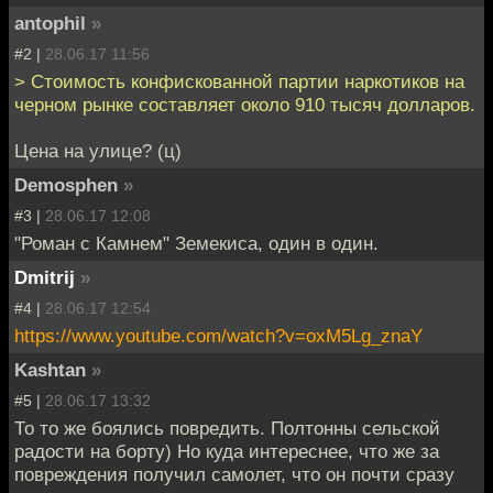
antophil
»
#2 |
28.06.17 11:56
> Стоимость конфискованной партии наркотиков на
черном рынке составляет около 910 тысяч долларов.
Цена на улице? (ц)
Demosphen
»
#3 |
28.06.17 12:08
"Роман с Камнем" Земекиса, один в один.
Dmitrij
»
#4 |
28.06.17 12:54
https://www.youtube.com/watch?v=oxM5Lg_znaY
Kashtan
»
#5 |
28.06.17 13:32
То то же боялись повредить. Полтонны сельской
радости на борту) Но куда интереснее, что же за
повреждения получил самолет, что он почти сразу