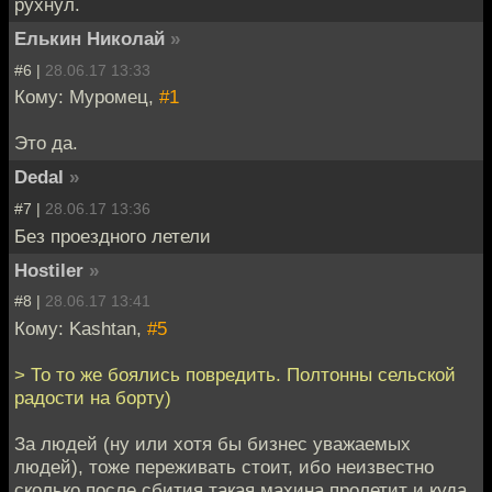
рухнул.
Елькин Николай
»
#6 |
28.06.17 13:33
Кому: Муромец,
#1
Это да.
Dedal
»
#7 |
28.06.17 13:36
Без проездного летели
Hostiler
»
#8 |
28.06.17 13:41
Кому: Kashtan,
#5
> То то же боялись повредить. Полтонны сельской
радости на борту)
За людей (ну или хотя бы бизнес уважаемых
людей), тоже переживать стоит, ибо неизвестно
сколько после сбития такая махина пролетит и куда