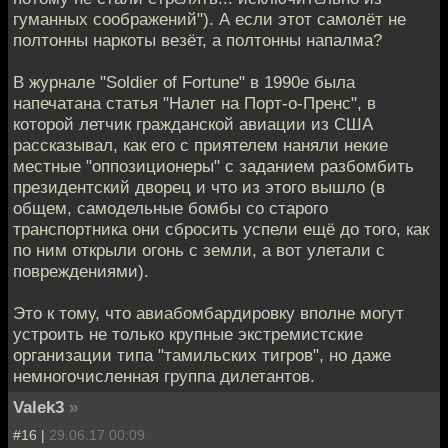
гуманных соображений"). А если этот самолёт не
полтонны наркоты везёт, а полтонны напалма?
В журнале "Soldier of Fortune" в 1990е была
напечатана статья "Налет на Порт-о-Пренс", в
которой летчик гражданской авиации из США
рассказывал, как его с приятелем наняли некие
местные "оппозиционеры" с заданием разбомбить
президентский дворец и что из этого вышло (в
общем, самодельные бомбы со старого
транспортника они сбросить успели ещё до того, как
по ним открыли огонь с земли, а вот улетали с
повреждениями).
Это к тому, что авиабомбардировку вполне могут
устроить не только крупные экстремистские
организации типа "тамильских тигров", но даже
немногочисленная группа дилетантов.
Valek3
»
#16 |
29.06.17 00:09