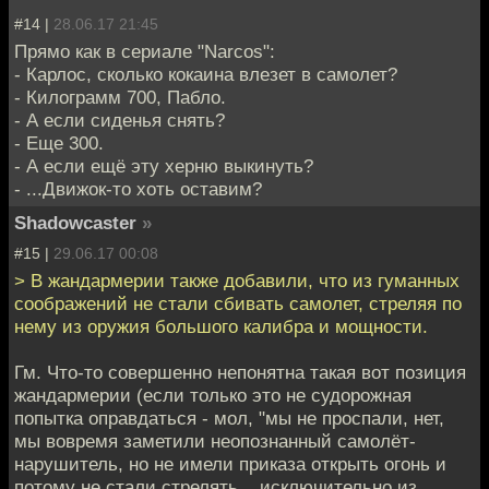
#14 |
28.06.17 21:45
Прямо как в сериале "Narcos":
- Карлос, сколько кокаина влезет в самолет?
- Килограмм 700, Пабло.
- А если сиденья снять?
- Еще 300.
- А если ещё эту херню выкинуть?
- ...Движок-то хоть оставим?
Shadowcaster
»
#15 |
29.06.17 00:08
> В жандармерии также добавили, что из гуманных
соображений не стали сбивать самолет, стреляя по
нему из оружия большого калибра и мощности.
Гм. Что-то совершенно непонятна такая вот позиция
жандармерии (если только это не судорожная
попытка оправдаться - мол, "мы не проспали, нет,
мы вовремя заметили неопознанный самолёт-
нарушитель, но не имели приказа открыть огонь и
потому не стали стрелять... исключительно из