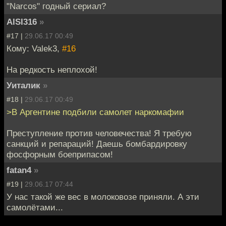
"Narcos" годный сериал?
AISI316
»
#17 |
29.06.17 00:49
Кому: Valek3,
#16
На редкость неплохой!
Уиталик
»
#18 |
29.06.17 00:49
>В Аргентине подбили самолет наркомафии
Преступление против человечества! Я требую
санкций и репараций! Даешь бомбардировку
фосфорным боеприпасом!
fatan4
»
#19 |
29.06.17 07:44
У нас такой же вес в молоковозе приняли. А эти
самолётами...