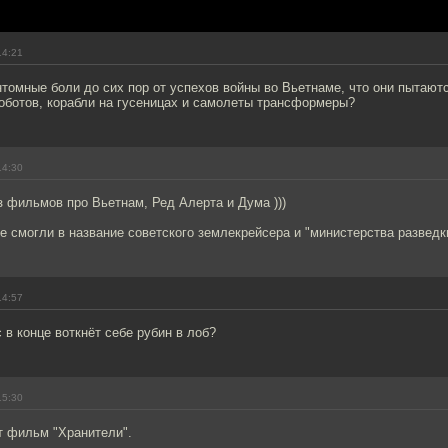
14:21
томные боли до сих пор от успехов войны во Вьетнаме, что они пытают
оботов, корабли на гусеницах и самолеты трансформеры?
14:30
 фильмов про Вьетнам, Ред Алерта и Дума )))
не смогли в название советского землекрейсера и "министерства разведк
14:57
 в конце воткнёт себе рубин в лоб?
15:30
т фильм "Хранители".