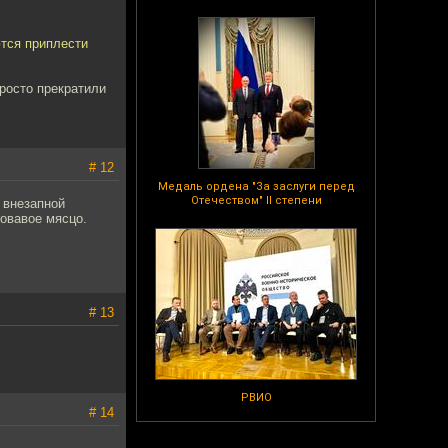
ются приплести
просто прекратили
# 12
Медаль ордена "За заслуги перед
Отечеством" II степени
 внезапной
ровавое мясцо.
# 13
РВИО
# 14