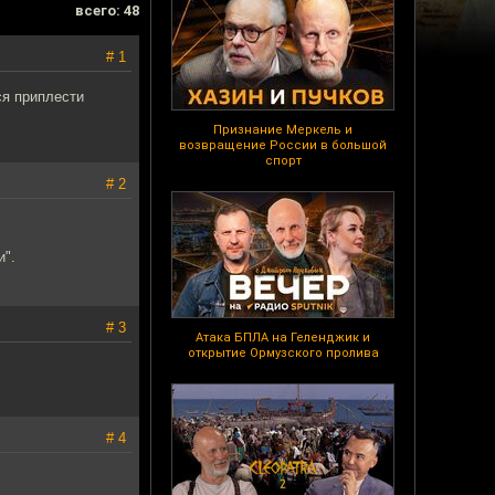
всего: 48
# 1
ся приплести
Признание Меркель и
возвращение России в большой
спорт
# 2
и".
# 3
Атака БПЛА на Геленджик и
открытие Ормузского пролива
# 4