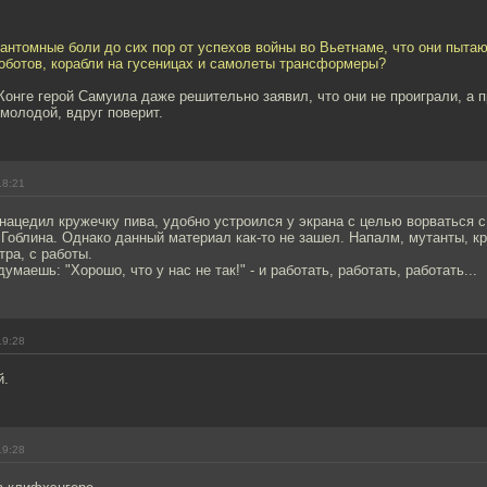
антомные боли до сих пор от успехов войны во Вьетнаме, что они пыта
оботов, корабли на гусеницах и самолеты трансформеры?
Конге герой Самуила даже решительно заявил, что они не проиграли, а 
 молодой, вдруг поверит.
18:21
нацедил кружечку пива, удобно устроился у экрана с целью ворваться с
 Гоблина. Однако данный материал как-то не зашел. Напалм, мутанты, к
ра, с работы.
умаешь: "Хорошо, что у нас не так!" - и работать, работать, работать...
19:28
й.
19:28