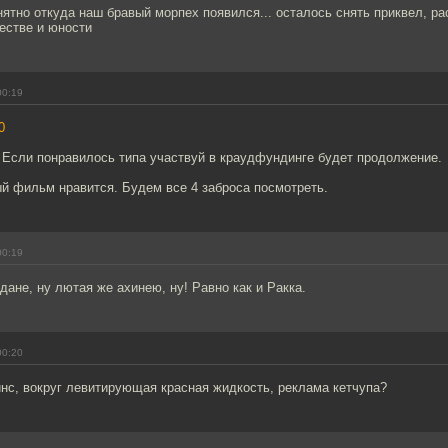
нятно откуда наш бравый морпех появился... осталось снять приквел, р
честве и юности
00:19
0
 Если понравилось типа участвуй в краудфундинге будет продолжение.
й фильм нравится. Будем все 4 заброса посмотреть.
00:19
ане, ну лютая же ахинею, ну! Равно как и Ракка.
00:20
нс, вокруг левитирующая красная жидкость, реклама кетчупа?