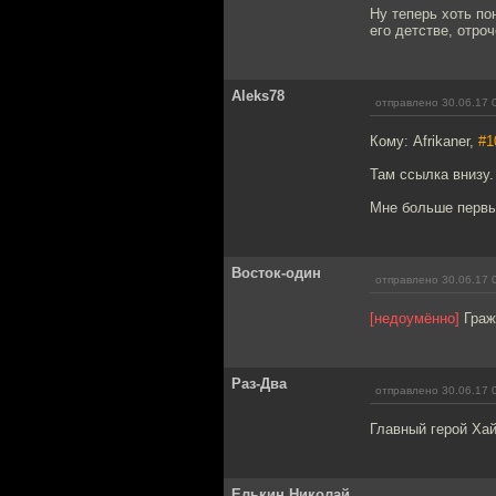
Ну теперь хоть по
его детстве, отро
Aleks78
отправлено 30.06.17 
Кому: Afrikaner,
#1
Там ссылка внизу.
Мне больше первы
Восток-один
отправлено 30.06.17 
[недоумённо]
Гражд
Раз-Два
отправлено 30.06.17 
Главный герой Хай
Елькин Николай