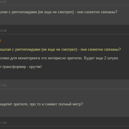
16:31
шлая с рептилоидами (ее еще не смотрел) - они сюжетно связаны?
16:38
8
рошлая с рептилоидами (ее еще не смотрел) - они сюжетно связаны?
олики для мониторинга что интересно зрителю. Будет еще 2 штуки.
-трансформер - крутяк!
17:01
зацепит зрителя, про то и снимет полный метр?
17:36