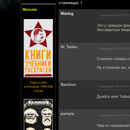
cтраницы: 1
Магазин
Wartog
отправлено 29.06.17 
Это у граждан фан
бессмертных биор
Al_Tanko
отправлено 29.06.17 
Слепили голема из
Ну и конечно же, 
Советские
Basilevs
учебники 1940-50х
отправлено 29.06.17 
годов
Дьябла жив! Хайнс
pareyra
отправлено 29.06.17 
Чем-то напоминае