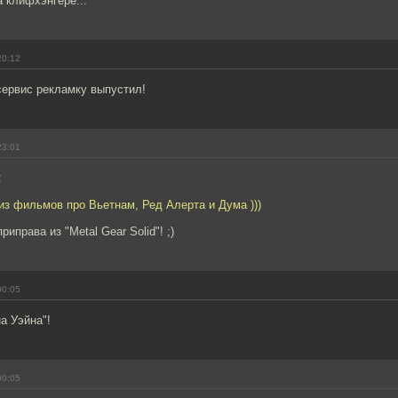
 клифхэнгере...
20:12
сервис рекламку выпустил!
23:01
2
з фильмов про Вьетнам, Ред Алерта и Дума )))
иправа из "Metal Gear Solid"! ;)
00:05
а Уэйна"!
00:05