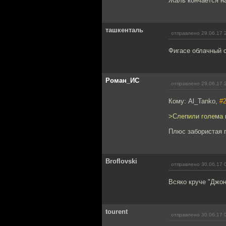
Жаль кончается на
ташкенталь
отправлено 29.06.17 
Фигасе облачный 
Роман_ИС
отправлено 29.06.17 
Кому: Al_Tanko,
#
>Слепили голема и
Плюс забористая пр
Broflovski
отправлено 30.06.17 
Всяко круче "Джон
tourent
отправлено 30.06.17 