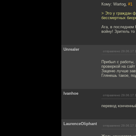
Кому: Wartog,
#1
> Это у граждан ф
бессмертных биор
Ага, в последнем 
войну! Зритель то
Unrealer
отправлено 29.06.17 
Прибыл с работы, 
проверкой на сайт
Заценю лучше завт
Глянешь такое, под
Ivanhoe
отправлено 29.06.17 
перевод конченны
LaurenceOliphant
отправлено 29.06.17 