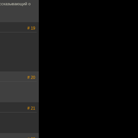
ассказывающий о
# 19
# 20
# 21