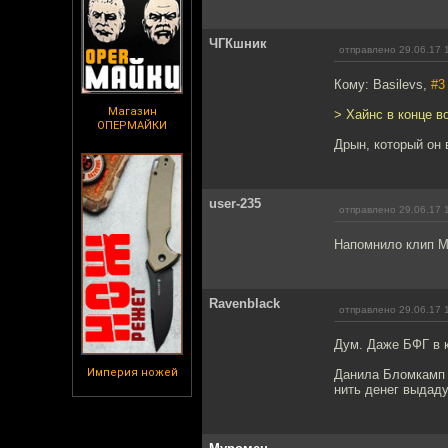
ЧГКшник
отправлено 29.06.17 
Кому: Basilevs,
#3
Магазин
> Хайнс в конце в
ОПЕРМАЙКИ
Дрын, который он 
user-235
отправлено 29.06.17 
Напомнило клип Ме
Ravenblack
отправлено 29.06.17 
Дум. Даже БФГ в 
Империя ножей
Данила Бломкамп с
нить денег выдаду