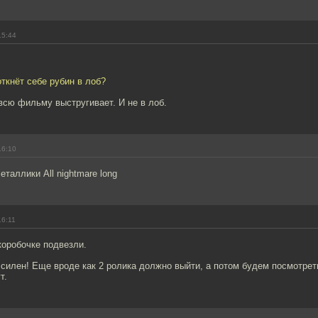
15:44
откнёт себе рубин в лоб?
всю фильму выстругивает. И не в лоб.
16:10
таллики All nightmare long
16:11
коробочке подвезли.
илен! Еще вроде как 2 ролика должно выйти, а потом будем посмотреть
т.