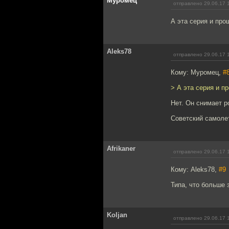
Муромец
отправлено 29.06.17 
А эта серия и про
Aleks78
отправлено 29.06.17 
Кому: Муромец,
#
> А эта серия и п
Нет. Он снимает р
Советский самолет
Afrikaner
отправлено 29.06.17 
Кому: Aleks78,
#9
Типа, что больше 
Koljan
отправлено 29.06.17 