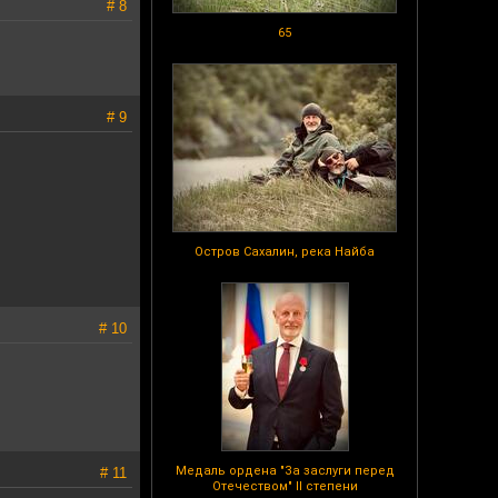
# 8
65
# 9
Остров Сахалин, река Найба
# 10
Медаль ордена "За заслуги перед
# 11
Отечеством" II степени