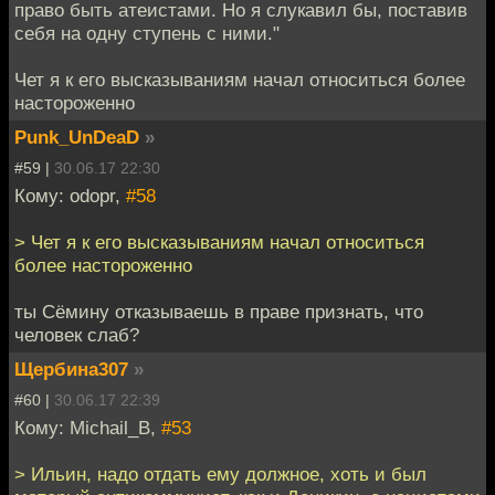
право быть атеистами. Но я слукавил бы, поставив
себя на одну ступень с ними."
Чет я к его высказываниям начал относиться более
настороженно
Punk_UnDeaD
»
#59 |
30.06.17 22:30
Кому: odopr,
#58
> Чет я к его высказываниям начал относиться
более настороженно
ты Сёмину отказываешь в праве признать, что
человек слаб?
Щербина307
»
#60 |
30.06.17 22:39
Кому: Michail_B,
#53
> Ильин, надо отдать ему должное, хоть и был