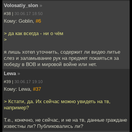
Volosatiy_slon
»
#38 |
30.06.17 18:50
Кому: Goblin,
#6
> да как всегда - ни о чём
>
я лишь хотел уточнить, содержит ли видео литье
слез и заламывание рук на предмет покаяться за
победу в ВОВ и мировой войне или нет.
Lewa
»
#39 |
30.06.17 19:10
Кому: Lewa,
#37
> Кстати, да. Их сейчас можно увидеть на тв,
например?
Т.е., конечно, не сейчас, и не на тв, данные граждане
известны ли? Публиковались ли?