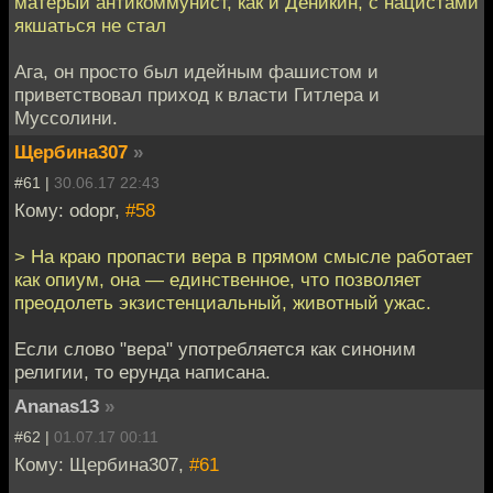
матерый антикоммунист, как и Деникин, с нацистами
якшаться не стал
Ага, он просто был идейным фашистом и
приветствовал приход к власти Гитлера и
Муссолини.
Щербина307
»
#61 |
30.06.17 22:43
Кому: odopr,
#58
> На краю пропасти вера в прямом смысле работает
как опиум, она — единственное, что позволяет
преодолеть экзистенциальный, животный ужас.
Если слово "вера" употребляется как синоним
религии, то ерунда написана.
Ananas13
»
#62 |
01.07.17 00:11
Кому: Щербина307,
#61