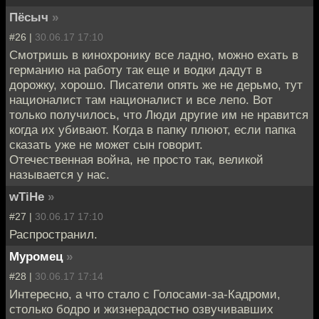
Пёсыч
»
#26 |
30.06.17 17:10
Смотришь в кинохронику все ладно, можно ехать в
германию на работу так еще и водки дадут в
дорожку, хорошо. Писатели опять же не дерьмо, тут
националист там националист и все лепо. Вот
только получилось, что Люди другие им не нравится
когда их убивают. Когда в папку плюют, если папка
сказать уже не может сын говорит.
Отечественная война, не просто так, великой
называется у нас.
wTiHe
»
#27 |
30.06.17 17:10
Распространил.
Муромец
»
#28 |
30.06.17 17:14
Интересно, а что стало с Голосами-за-Кадроми,
столько бодро и жизнерадостно озвучивавших