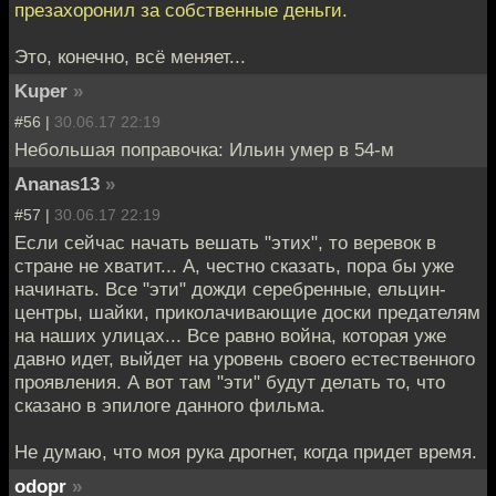
презахоронил за собственные деньги.
Это, конечно, всё меняет...
Kuper
»
#56 |
30.06.17 22:19
Небольшая поправочка: Ильин умер в 54-м
Ananas13
»
#57 |
30.06.17 22:19
Если сейчас начать вешать "этих", то веревок в
стране не хватит... А, честно сказать, пора бы уже
начинать. Все "эти" дожди серебренные, ельцин-
центры, шайки, приколачивающие доски предателям
на наших улицах... Все равно война, которая уже
давно идет, выйдет на уровень своего естественного
проявления. А вот там "эти" будут делать то, что
сказано в эпилоге данного фильма.
Не думаю, что моя рука дрогнет, когда придет время.
odopr
»