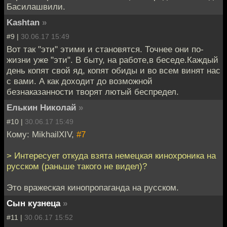
Басилашвили.
Kashtan
»
#9 |
30.06.17 15:49
Вот так "эти" этими и становятся. Точнее они по-
жизни уже "эти". В быту, на работе,в беседе.Каждый
день копят свой яд, копят обиды и во всем винят нас
с вами. А как доходит до возможной
безнаказанности творят лютый беспредел.
Елькин Николай
»
#10 |
30.06.17 15:49
Кому: MikhailXIV,
#7
> Интересует откуда взята немецкая кинохроника на
русском (раньше такого не видел)?
Это вражеская кинопропаганда на русском.
Сын кузнеца
»
#11 |
30.06.17 15:52