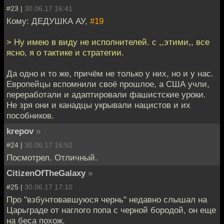
#23 |
30.06.17 16:41
Кому: ДЕДУШКА АУ,
#19
> Ну имею в виду не исполнителей. с ,,этими,, все
ясно, я о тактике и стратегии.
Да одно и то же, причём не только у них, но и у нас.
Европейцы вспомнили своё прошлое, а США учли,
переработали и адаптировали фашистские уроки.
Не зря они и канадцы укрывали нацистов и их
пособников.
krepov
»
#24 |
30.06.17 16:52
Посмотрел. Отличный.
CitizenOfTheGalaxy
»
#25 |
30.06.17 17:10
Про "взбунтовавшуюся чернь" недавно слышал на
Царьграде от наглого попа с черной бородой, он еще
на беса похож.