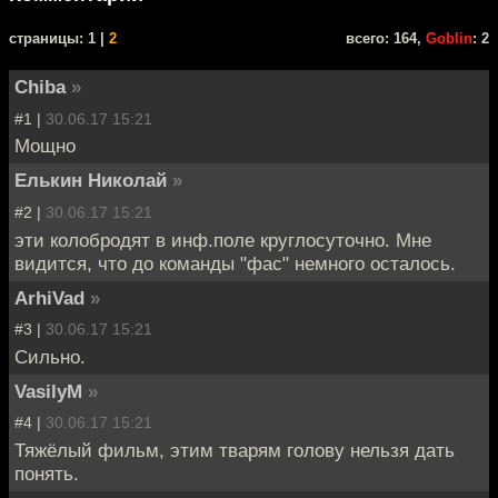
cтраницы: 1 |
2
всего: 164,
Goblin
: 2
Chiba
»
#1 |
30.06.17 15:21
Мощно
Елькин Николай
»
#2 |
30.06.17 15:21
эти колобродят в инф.поле круглосуточно. Мне
видится, что до команды "фас" немного осталось.
ArhiVad
»
#3 |
30.06.17 15:21
Сильно.
VasilyM
»
#4 |
30.06.17 15:21
Тяжёлый фильм, этим тварям голову нельзя дать
понять.