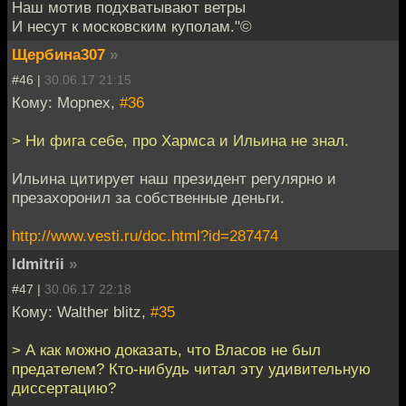
Наш мотив подхватывают ветры
И несут к московским куполам."©
Щербина307
»
#46 |
30.06.17 21:15
Кому: Mоpnex,
#36
> Ни фига себе, про Хармса и Ильина не знал.
Ильина цитирует наш президент регулярно и
презахоронил за собственные деньги.
http://www.vesti.ru/doc.html?id=287474
ldmitrii
»
#47 |
30.06.17 22:18
Кому: Walther blitz,
#35
> А как можно доказать, что Власов не был
предателем? Кто-нибудь читал эту удивительную
диссертацию?