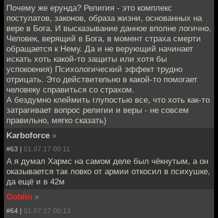
Почему же ерунда? Религия - это комплекс
постулатов, законов, образа жизни, основанных на
вере в Бога. И высказывание данное вполне логично.
Человек, верящий в Бога, в момент страха смерти
обращается к Нему. Да и не верующий начинает
искать хоть какой-то защиты или хотя бы
успокоения) Психологический эффект трудно
отрицать. Это действительно в какой-то помогает
человеку справиться со страхом.
А бездумно клеймить глупостью все, что хоть как-то
затрагивает вопрос религии и веры - не совсем
правильно, мягко сказать)
Karboforce
»
#63 |
01.07.17 00:11
А я думал Хармс на самом деле был чёкнутым, а он
оказывается так ловко от армии откосил в психушке,
да ещё и в 42м
Goblin
»
#64 |
01.07.17 00:13