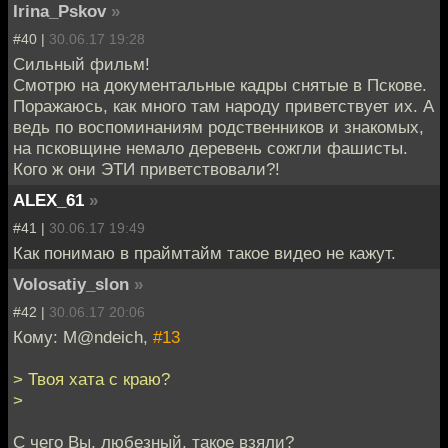
Irina_Pskov
»
#40 |
30.06.17 19:28
Сильный фильм!
Смотрю на документальные кадры снятые в Пскове.
Поражаюсь, как много там народу приветствует их. А
ведь по воспоминаниям родственников и знакомых,
на псковщине немало деревень сожгли фашисты.
Кого ж они ЭТИ приветствовали?!
ALEX_61
»
#41 |
30.06.17 19:49
Как понимаю в праймтайм такое видео не кажут.
Volosatiy_slon
»
#42 |
30.06.17 20:06
Кому: M@ndeich,
#13
> Твоя хата с краю?
>
С чего Вы, любезный, такое взяли?