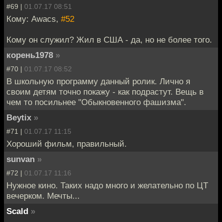
#69 |
01.07.17 08:51
Кому: Awacs,
#52
Кому он служил? Жил в США - да, но не более того.
корень1978
»
#70 |
01.07.17 08:52
В школьную программу данный ролик. Лично я
своим детям точно покажу - как подрастут. Вещь в
чем то посильнее "Обыкновенного фашизма".
Beytix
»
#71 |
01.07.17 11:15
Хороший фильм, правильный.
sunvan
»
#72 |
01.07.17 11:16
Нужное кино. Таких надо много и желательно по ЦТ
вечерком. Мечты...
Scald
»