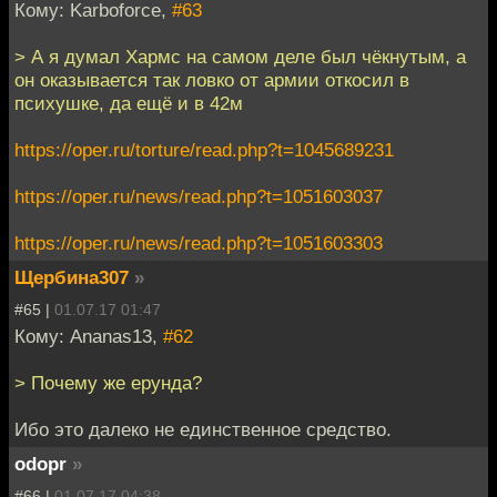
Кому: Karboforce,
#63
> А я думал Хармс на самом деле был чёкнутым, а
он оказывается так ловко от армии откосил в
психушке, да ещё и в 42м
https://oper.ru/torture/read.php?t=1045689231
https://oper.ru/news/read.php?t=1051603037
https://oper.ru/news/read.php?t=1051603303
Щербина307
»
#65 |
01.07.17 01:47
Кому: Ananas13,
#62
> Почему же ерунда?
Ибо это далеко не единственное средство.
odopr
»
#66 |
01.07.17 04:38