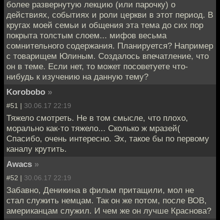
более развернутую лекцию (или парочку) о
действиях, событиях и роли церкви в этот период. В
кругах моей семьи и общения эта тема до сих пор
покрыта толстым слоем... мифов весьма
сомнительного содержания. Планируется? Например
с товарищем Юлиным. Создалось впечатление, что
он в теме. Если нет, то может посоветуете что-
нибудь к изучению на данную тему?
Korobobo
»
#51 |
30.06.17 22:19
Тяжело смотреть. Не в том смысле, что плохо,
морально как-то тяжело... Сколько ж мразей(
Спасибо, очень интересно. Эх, такое бы по первому
каналу крутить.
Awacs
»
#52 |
30.06.17 22:19
Забавно, Деникина в фильм притащили, мол не
стал служить немцам. Так он же потом, после ВОВ,
американцам служил. И чем же он лучше Краснова?