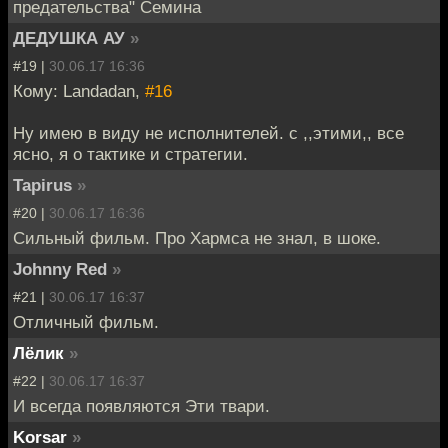
предательства" Семина
ДЕДУШКА АУ
»
#19 |
30.06.17 16:36
Кому: Landadan,
#16
Ну имею в виду не исполнителей. с ,,этими,, все
ясно, я о тактике и стратегии.
Tapirus
»
#20 |
30.06.17 16:36
Сильный фильм. Про Хармса не знал, в шоке.
Johnny Red
»
#21 |
30.06.17 16:37
Отличный фильм.
Лёлик
»
#22 |
30.06.17 16:37
И всегда появляются Эти твари.
Korsar
»