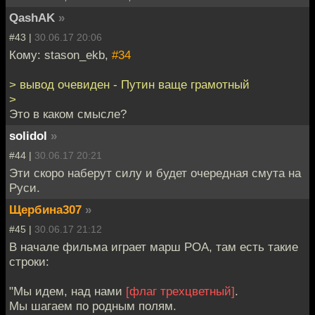
QashAK
»
#43 |
30.06.17 20:06
Кому: stason_ekb,
#34
> вывод очевиден - Путин ваще грамотный
>
Это в каком смысле?
solidol
»
#44 |
30.06.17 20:21
Эти скоро наберут силу и будет очередная смута на
Руси.
Щербина307
»
#45 |
30.06.17 21:12
В начале фильма играет марш РОА, там есть такие
строки:
"Мы идем, над нами
[флаг трехцветный]
.
Мы шагаем по родным полям.