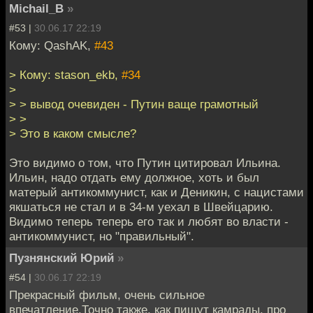
Michail_B
»
#53 |
30.06.17 22:19
Кому: QashAK,
#43
> Кому: stason_ekb,
#34
>
> > вывод очевиден - Путин ваще грамотный
> >
> Это в каком смысле?
Это видимо о том, что Путин цитировал Ильина.
Ильин, надо отдать ему должное, хоть и был
матерый антикоммунист, как и Деникин, с нацистами
якшаться не стал и в 34-м уехал в Швейцарию.
Видимо теперь теперь его так и любят во власти -
антикоммунист, но "правильный".
Пузнянский Юрий
»
#54 |
30.06.17 22:19
Прекрасный фильм, очень сильное
впечатление.Точно также, как пишут камрады, про