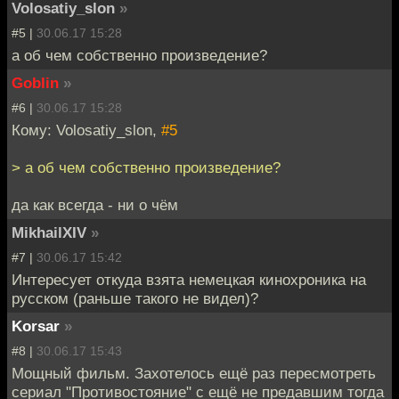
Volosatiy_slon
»
#5 |
30.06.17 15:28
а об чем собственно произведение?
Goblin
»
#6 |
30.06.17 15:28
Кому: Volosatiy_slon,
#5
> а об чем собственно произведение?
да как всегда - ни о чём
MikhailXIV
»
#7 |
30.06.17 15:42
Интересует откуда взята немецкая кинохроника на
русском (раньше такого не видел)?
Korsar
»
#8 |
30.06.17 15:43
Мощный фильм. Захотелось ещё раз пересмотреть
сериал "Противостояние" с ещё не предавшим тогда