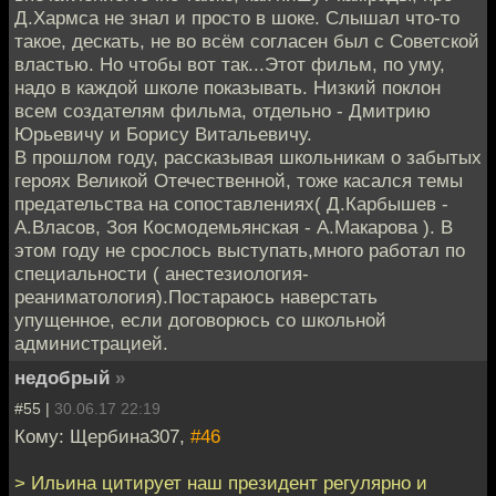
Д.Хармса не знал и просто в шоке. Слышал что-то
такое, дескать, не во всём согласен был с Советской
властью. Но чтобы вот так...Этот фильм, по уму,
надо в каждой школе показывать. Низкий поклон
всем создателям фильма, отдельно - Дмитрию
Юрьевичу и Борису Витальевичу.
В прошлом году, рассказывая школьникам о забытых
героях Великой Отечественной, тоже касался темы
предательства на сопоставлениях( Д.Карбышев -
А.Власов, Зоя Космодемьянская - А.Макарова ). В
этом году не срослось выступать,много работал по
специальности ( анестезиология-
реаниматология).Постараюсь наверстать
упущенное, если договорюсь со школьной
администрацией.
недобрый
»
#55 |
30.06.17 22:19
Кому: Щербина307,
#46
> Ильина цитирует наш президент регулярно и