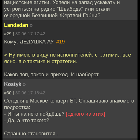
нацистские агитки. Успели на запад ускакать и
устроиться на радио "Швабода" или стали
очередной Безвинной Жертвой Гэбни?
Landadan
»
#29 |
30.06.17 17:42
Кому: ДЕДУШКА АУ,
#19
> Ну имею в виду не исполнителей. с ,,этими,, все
ясно, я о тактике и стратегии.
Каков поп, таков и приход. И наоборот.
Kostyk
»
#30 |
30.06.17 18:42
Сегодня в Москве концерт БГ. Спрашиваю знакомого
подростка:
- И ты на него пойдёшь?
[одного из этих]
- Да, а что такого?
Страшно становится...