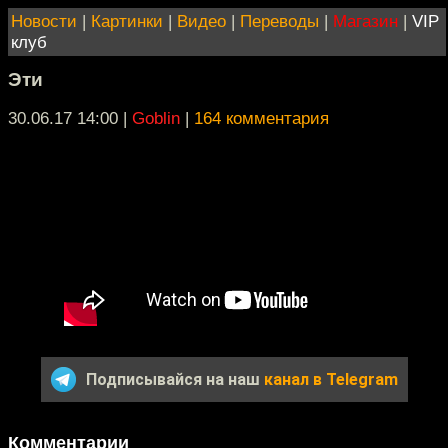
Новости
|
Картинки
|
Видео
|
Переводы
|
Магазин
|
VIP
клуб
Эти
30.06.17 14:00
|
Goblin
|
164 комментария
Подписывайся на наш
канал в Telegram
Комментарии