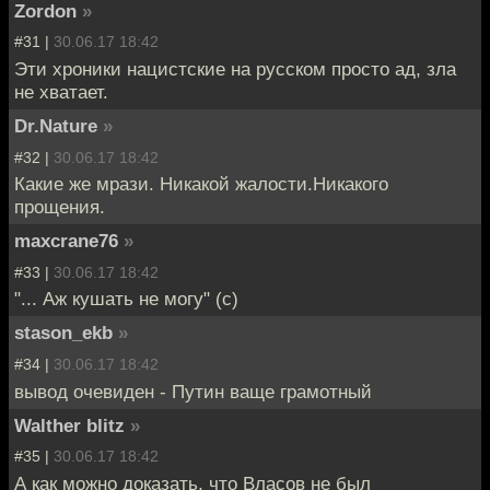
Zordon
»
#31 |
30.06.17 18:42
Эти хроники нацистские на русском просто ад, зла
не хватает.
Dr.Nature
»
#32 |
30.06.17 18:42
Какие же мрази. Никакой жалости.Никакого
прощения.
maxcrane76
»
#33 |
30.06.17 18:42
"... Аж кушать не могу" (с)
stason_ekb
»
#34 |
30.06.17 18:42
вывод очевиден - Путин ваще грамотный
Walther blitz
»
#35 |
30.06.17 18:42
А как можно доказать, что Власов не был