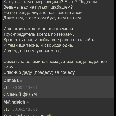
Как у вас там с мерзавцами? Бьют? Поделом.
Ведьмы вас не пугают шабашем?
Но не правда ли, зло называется злом
Даже там, в светлом будущем нашем.
И во веки веков, и во все времена
Трус-предатель всегда призераем.
Враг есть враг, и война все равно есть война,
И темница тесна, и свобода одна,
И всегда на нее уповаем. (с)
Семёныча вспоминаю каждый раз, когда подобное
вижу.
Спасибо деду (прадеду) за победу.
Dima81
»
#12 |
30.06.17 16:01
сильный фильм
M@ndeich
»
#13 |
30.06.17 16:01
Кому: Volosatiy_slon,
#5