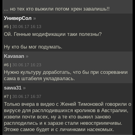
... но тех кто выжили потом хрен завалишь!!
УниверСол
»
#5 |
30.06.17 16:13
Ой. Генные модификации таки полезны?
Ну кто бы мог подумать.
Kavasan
»
#6 |
30.06.17 16:23
Нужно культуру доработать, что бы при созревании
сама в штабеля укладвалась.
sawa31
»
#7 |
30.06.17 16:37
Только вчера в видео с Женей Тимоновой говорили о
вирусе для расплодившихся кроликов в Австралии,
извели почти всех, ну а те кто выжил заново
расплодились и к заразе стали невосприимчивы.
Этоже самое будет и с личинками насекомых.