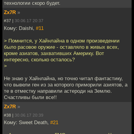
технологии скоро будет.
Zx7R
»
#37 |
30.06.17 20:37
Кому: Daishi,
#11
> Помнится, у Хайнлайна в одном произведении
было расовое оружие - оставляло в живых всех,
кроме азиатов, захвативших Америку. Вот
интересно, сколько осталось?
>
Не знаю у Хайнлайна, но точно читал фантастику,
что вывели ген из за которого приморили азиятов, а
те в отместку направили астероди на Землю.
Счастливы были все!!
Zx7R
»
#38 |
30.06.17 20:39
Кому: Sweet Death,
#21