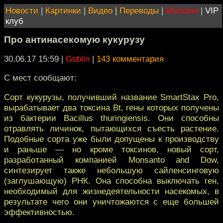
Новости
|
Картинки
|
Видео
|
Переводы
|
Магазин
|
VIP
клуб
Про антинасекомую кукурузу
30.06.17 15:59
|
Goblin
|
143 комментария
С мест сообщают:
Сорт кукурузы, получивший название SmartStax Pro,
вырабатывает два токсина Bt, гены которых получены
из бактерии Bacillus thuringiensis. Они способны
отравлять личинок, пытающихся съесть растение.
Подобные сорта уже были допущены к производству
и раньше — но кроме токсинов, новый сорт,
разработанный компанией Monsanto and Dow,
синтезирует также небольшую сайленсинговую
(заглушающую) РНК. Она способна выключать ген,
необходимый для жизнедеятельности насекомых, в
результате чего они уничтожаются с еще большей
эффективностью.