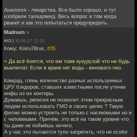
Аналогия - лекарства. Все было хорошо, и тут
изобрели талидомид. Весь вопрос в том когда
рванет и как это попытаться предупредить.
Madnum
»
#43 |
30.06.17 22:18
Кому: Koiru78rus,
#35
> Да всё боятся, что им тоже кукурузой что ни будь
выключат. Если в кране нет воды - виновато гмо.
Камрад, глянь количество разных используемых
ЦРУ бэкдоров, ставших известными после утечки
инфы из их конторы.
Думаешь, религия не позволит этим прекрасным
людям использовать ГМО в своих целях ? Такую
фигню можно устроить не только с насекомыми но и
с человеками. Причём, это всё на таком уровне что
ты даже не поймёшь ничего.
А у нас это пытаются тупо запретить, что не особо