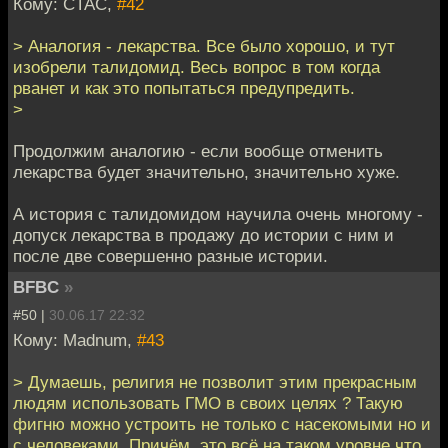
Кому: CTAC,
#42
> Аналогия - лекарства. Все было хорошо, и тут
изобрели талидомид. Весь вопрос в том когда
рванет и как это попытаться предупредить.
>
Продолжим аналогию - если вообще отменить
лекарства будет значительно, значительно хуже.
А история с талидомидом научила очень многому -
допуск лекарства в продажу до истории с ним и
после две совершенно разные истории.
BFBC
»
#50 |
30.06.17 22:32
Кому: Madnum,
#43
> Думаешь, религия не позволит этим прекрасным
людям использовать ГМО в своих целях ? Такую
фигню можно устроить не только с насекомыми но и
с человеками. Причём, это всё на таком уровне что