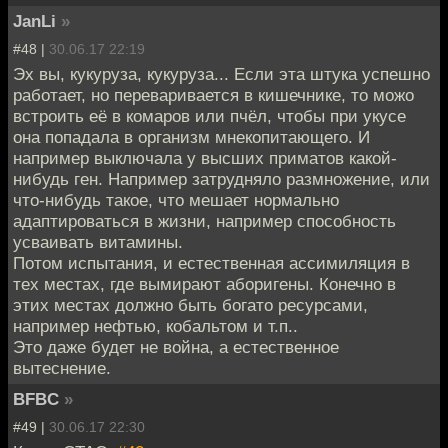
JanLi
»
#48 |
30.06.17 22:19
Эх вы, кукуруза, кукуруза... Если эта штука успешно
работает, но переваривается в кишечнике, то можо
встроить её в комаров или пчёл, чтобы при укусе
она попадала в организм мнекопитающего. И
например выключала у высших приматов какой-
нибудь ген. Например затрудняло размножение, или
что-нибудь такое, что мешает нормально
адаптироваться в жизни, например способность
усваивать витамины.
Потом испытания, и естественная ассимиляция в
тех местах, где вымирают аборигены. Конечно в
этих местах должно быть богато ресурсами,
например нефтью, кобальтом и т.п..
Это даже будет не война, а естественное
вытеснение.
BFBC
»
#49 |
30.06.17 22:30