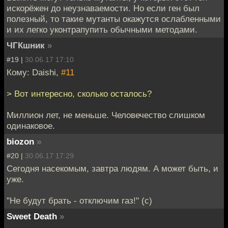
искорёжен до неузнаваемости. Но если ген был
полезный, то такие мутанты окажутся ослабленными
и их легко уконтрапупить обычными методами.
ЧГКшник
»
#19 |
30.06.17 17:10
Кому: Daishi,
#11
> Вот интересно, сколько осталось?
Миллион лет, не меньше. Человечество слишком
одинаковое.
biozon
»
#20 |
30.06.17 17:29
Сегодня насекомым, завтра людям. А может быть, и
уже.
"Не будут брать - отключим газ!" (с)
Sweet Death
»