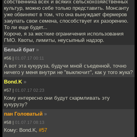
собственника всех и всяких сельскохозяйственных
культур, можно себе только представить. Монсанту
уже обвиняют в том, что она вынуждает фермеров
закупать свои семена, способствует их разорению.
То ли еще будет...
Короче, я за жесткие ограничения использования
ГМО. Квоты, лимиты, неусыпный надзор.
Белый брат
»
#56 |
01.07.17 00:11
А вот эта кукуруза, будучи мной съеденной, точно
ничего у меня внутри не "выключит", как у того жука?
Bond.K
»
#57 |
01.07.17 02:23
Кому интересно они будут скармливать эту
кукурузу?
пан Головатый
»
#58 |
01.07.17 08:13
Кому: Bond.K,
#57