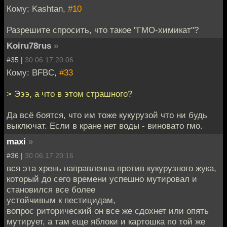
Кому: Kashtan,
#10
Разрешите спросить, что такое "ГМО-химикат"?
Koiru78rus
»
#35 |
30.06.17 20:06
Кому: BFBC,
#33
> Эээ, а что в этом страшного?
Да всё боятся, что им тоже кукурузой что ни будь
выключат. Если в кране нет воды - виновато гмо.
maxi
»
#36 |
30.06.17 20:16
вся эта хрень направленна против кукурузного жука,
который до сего времени успешно мутировал и
становился все более
устойчивым к пестицидам,
вопрос риторический он все же сдохнет или опять
мутирует, а там еще яблоки и картошка по той же