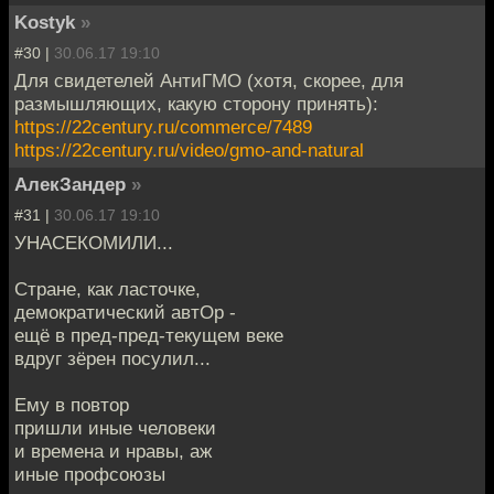
Kostyk
»
#30 |
30.06.17 19:10
Для свидетелей АнтиГМО (хотя, скорее, для
размышляющих, какую сторону принять):
https://22century.ru/commerce/7489
https://22century.ru/video/gmo-and-natural
АлекЗандер
»
#31 |
30.06.17 19:10
УНАСЕКОМИЛИ...
Стране, как ласточке,
демократический автОр -
ещё в пред-пред-текущем веке
вдруг зёрен посулил...
Ему в повтор
пришли иные человеки
и времена и нравы, аж
иные профсоюзы