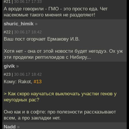
#21 |
30.06.17 17:33
А вроде говорили - ГМО - это просто еда. Чет
насекомые такого мнения не разделяют!
shuric_himik
»
#22 |
30.06.17 18:42
Ваш пост огорчает Ермакову И.В.
Хотя нет - она от этой новости будет негодуэ. Ох уж
эти проделки рептилоидов с Нибиру...
givik
»
#23 |
30.06.17 18:42
Кому: Rakot,
#13
> Как скоро научаться выключать участки генов у
неугодных рас?
Оно как и в софте: про полезности рассказывают
всем, а про закладки нет.
Nadd
»