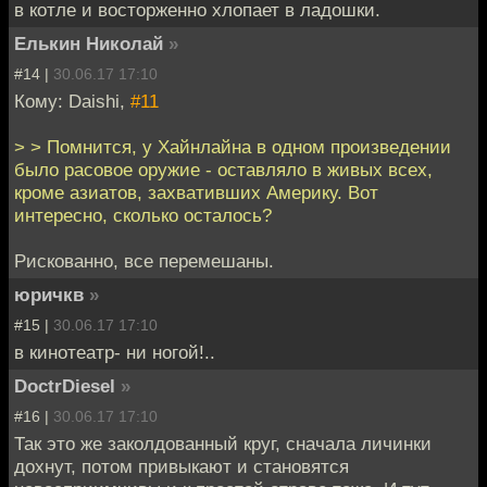
в котле и восторженно хлопает в ладошки.
Елькин Николай
»
#14 |
30.06.17 17:10
Кому: Daishi,
#11
> > Помнится, у Хайнлайна в одном произведении
было расовое оружие - оставляло в живых всех,
кроме азиатов, захвативших Америку. Вот
интересно, сколько осталось?
Рискованно, все перемешаны.
юричкв
»
#15 |
30.06.17 17:10
в кинотеатр- ни ногой!..
DoctrDiesel
»
#16 |
30.06.17 17:10
Так это же заколдованный круг, сначала личинки
дохнут, потом привыкают и становятся