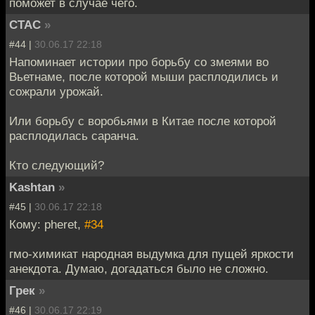
поможет в случае чего.
CTAC
»
#44 |
30.06.17 22:18
Напоминает истории про борьбу со змеями во
Вьетнаме, после которой мыши расплодились и
сожрали урожай.
Или борьбу с воробьями в Китае после которой
расплодилась саранча.
Кто следующий?
Kashtan
»
#45 |
30.06.17 22:18
Кому: pheret,
#34
гмо-химикат народная выдумка для пущей яркости
анекдота. Думаю, догадаться было не сложно.
Грек
»
#46 |
30.06.17 22:19