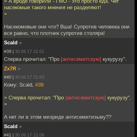
> А вроде говорили - ГМО - это просто еда. Чет
насекомые такого мнения не разделяют!
>
Насекомовые они что? Вша! Супротив человека они
все равно, что плотник супротив столяра!
Scald
»
#39 |
30.06.17 21:01
Сперва прочитал: "Про
[антисемитскую]
кукурузу".
Zx7R
»
#40 |
30.06.17 21:03
Кому: Scald,
#39
> Сперва прочитал: "Про
[антисемитскую]
кукурузу".
>
А нет ли в этом мизриде антисемитизьму??
Scald
»
#41 |
30.06.17 21:08