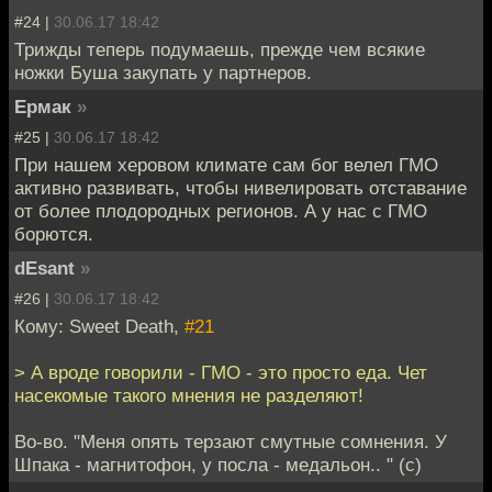
#24 |
30.06.17 18:42
Трижды теперь подумаешь, прежде чем всякие
ножки Буша закупать у партнеров.
Ермак
»
#25 |
30.06.17 18:42
При нашем херовом климате сам бог велел ГМО
активно развивать, чтобы нивелировать отставание
от более плодородных регионов. А у нас с ГМО
борются.
dEsant
»
#26 |
30.06.17 18:42
Кому: Sweet Death,
#21
> А вроде говорили - ГМО - это просто еда. Чет
насекомые такого мнения не разделяют!
Во-во. "Меня опять терзают смутные сомнения. У
Шпака - магнитофон, у посла - медальон.. " (с)