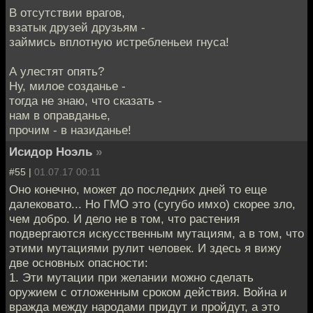
В отсутствии врагов,
взатык друзей друзьям -
займись вплотную истребленьеи гнуса!
А улестят опять?
Ну, милое созданье -
тогда не знаю, что сказать -
нам в оправданье,
прочим - в назиданье!
Исидор Ноэль
»
#55 |
01.07.17 00:11
Оно конечно, может до последних дней то еще
далековато... Но ГМО это (сугубо имхо) скорее зло,
чем добро. И дело не в том, что растения
подвергаются искусственным мутациям, а в том, что
этими мутациями рулит человек. И здесь я вижу
две основных опасности:
1. Эти мутации при желании можно сделать
оружием с отложенным сроком действия. Война и
вражда между народами придут и пройдут, а это