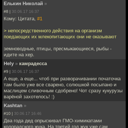
Елькин Николай
»
#8 |
30.06.17 16:37
Кому: Цитата,
#1
> непосредственного действия на организм
поедающих их млекопитающих они не оказывают
земноводные, птицы, пресмыкающиеся, рыбы -
идите на хер.
Hely
»
камрадесса
#9 |
30.06.17 16:37
А еще, а еще... чтоб при разворачивании початочка
там было уже все сварено, солюшкой посыпано и
маслицем сливочным сдобрено! Чот сразу кукурузы
варёной захотелось! :)
Kashtan
»
#10 |
30.06.17 16:46
Два года дед опрыскивал ГМО-химикатами
колорадского жука. На третий год жук уже сам