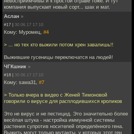
невосприимчивы и к простой отраве тоже. И тут
компания выпускает новый сорт... шах и мат.
Аслан
»
#17 |
30.06.17 17:10
Кому: Муромец,
#4
> ... но тех кто выжили потом хрен завалишь!!
Выжившие гусеницы переключатся на людей!
ЧГКшник
»
#18 |
30.06.17 17:10
Кому: sawa31,
#7
> Только вчера в видео с Женей Тимоновой
говорили о вирусе для расплодившихся кроликов
Это не вирус и не пестицид. Это значительно более
весёлая штука - настройка иммунной системы
растения супротив носителей определённого гена.
Выжить могут только мутанты, у которых этот ген