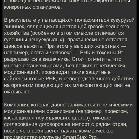
с помощью него можно выключать конкретные гены
конкретных организмов.
В результате у пытающихся полакомиться кукурузой
личинок, являющихся настоящей грозой сельского
хозяйства (особенно в этом смысле отличаются
гусеницы чешуекрылых), практически не остается
шансов выжить. При этом у высших животных —
например, скота и человека — РНК и токсины Bt
разрушаются в кишечнике. Стоит отметить, что
многие организмы сами, без всяких генетических
модификаций, производят такие защитные
сайленсинговые РНК, и непосредственного действия
на организм поедающих их млекопитающих они не
оказывают.
Компания, которая давно занимается генетическими
модификациями организмов (например, проектом,
касающихся неувядающих цветов), ожидает
согласования договоров на импорт с рядом стран,
после чего собирается начать коммерческое
производство кукурузы SmartStax Pro.