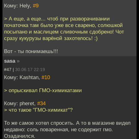
Кому: Hely,
#9
> А еще, а еще... чтоб при разворачивании
початочка там было уже все сварено, солюшкой
посыпано и маслицем сливочным сдобрено! Чот
сразу кукурузы варёной захотелось! :)
Вот - ты понимаешь!!!
sasa
»
#47 |
30.06.17 22:19
Кому: Kashtan,
#10
> опрыскивал ГМО-химикатами
Кому: pheret,
#34
> что такое "ГМО-химикат"?
То же самое хотел спросить. А то в магазине видел
недавно: соль поваренная, не содержит гмо.
Озадачился.