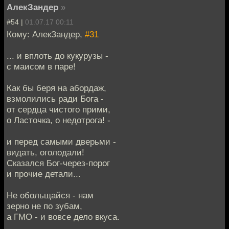
АлекЗандер
»
#54 |
01.07.17 00:11
Кому: АлекЗандер,
#31
... и вплоть до кукурузы -
с маисом в паре!
Как бы беря на абордаж,
взмолились ради Бога -
от сердца чистого прими,
о Ласточка, о недотрога! -
и перед самыми дверьми -
видать, оголодали!
Сказался Бог-через-порог
и прочие детали...
Не обольщайся - нам
зерно не по зубам,
а ГМО - и вовсе дело вкуса.