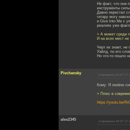
Не факт, что они 
инструменты силь
Давно перестал сл
гитару могу навск
и Give Into Me с 
реалиях уже факти
> А может среди г
И на всех мест не
Черт их знает, не
Уайлд, по его сло
Но что-то пошло не
Pivchansky
отправлено 03.07.17 
Кому: Я люблю сн
> Плюс в совреме
https://youtu.be/
alex2345
отправлено 03.07.17 