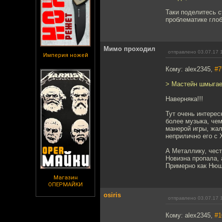
Таки поделитесь с
проблематике глоб
Мимо проходил
отправлено 03.07.17 
Империя ножей
Кому: alex2345,
#7
> Мастейн шмыгае
Наверняка!!!
Тут очень интерес
более музыка, чем
манерой игры, жал
неприлично его с
А Металлику, чест
Новизна пропала, 
Примерно как Нюш
Магазин
ОПЕРМАЙКИ
osiris
отправлено 03.07.17 
Кому: alex2345,
#1