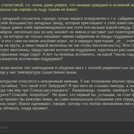
 статистикой, т.к. очень даже уверен, что ненаши граждане в основной м
ально как корова на льду лыком не вяжет.
о западный слушатель гораздо лучше нашего осведомлен о т.н. сайдмен
т себя большинство западных звезд, которые приглашают к себе известн
торых давно себя зарекомендовали вне поля поп-музыки (какой-нибудь С
йдом, несколько раз за шоу назовет их имена и заставит зал поаплодир
у, на которых не только называют имени сайдменов из банды поддержки
т и кто с кем на каком альбоме играл, но и нередко приглашая _их_ - эт
(как не крути, а имен первой величины не так чтобы бесконечность). Или 
отрят миллионы, представляя коллектив поддержки, коротенько расскажу
серьезные люди сидят. А вот ты можешь вспомнить, на какой "песне года
узыкантов коллектива поддержки?
татам многих лет наблюдения и общения могу с полной уверенностью ска
ице у них температура существенно выше.
ооткрытее относятся к незнакомым именам. У нас отношение обычно прос
лучайны): "кто такой этот Забуруев? Я про него не слышал никогда, а зн
куда там ему про Слеша рассказывать". Американцы, скажем, наоборот б
ете? Спасибо, попробую!". Не факт, что первый бы, услышав, не стал 
 не прошел бы вежливо мимо, но само изначальное отношение уже опред
мена знает. Иначе оценивают, говорю, потому что любое незнакомое имя 
ь обтекать, когда засмеют.
18:44