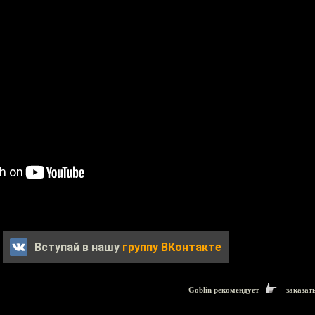
Вступай в нашу
группу ВКонтакте
Goblin рекомендует
заказат