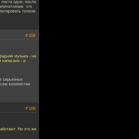
 листа одно, после
впечатление, что
епетировать толком
# 108
радная музыка - на
 написано - и
 в серьезных
всем количестве
# 109
работают. Но это же