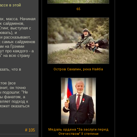
ассе в этой
65
ах, масса. Начиная
ых сайдменов,
тинг, выступая с
овать), и
 и рассказывают,
их самых сайдменов
там на Грэмми
т про каждого - а
" на всю страну
зать, что в
Остров Сахалин, река Найба
тое (все
ачит, он точно
ы подошли: "Не
бы фанатом, а
еляет подход к
может оказаться
Медаль ордена "За заслуги перед
# 105
Отечеством" II степени