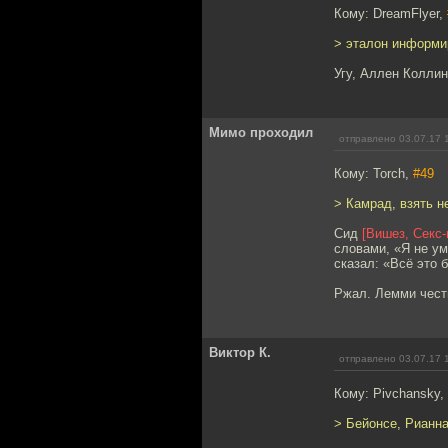
Кому: DreamFlyer,
> эталон информи
Угу, Аллен Коллин
Мимо проходил
отправлено 03.07.17 
Кому: Torch,
#49
> Камрад, взять н
Сид
[Вишез, Секс-
словами, «Я не ум
сказал: «Всё это 
Ржал. Лемми честн
Виктор К.
отправлено 03.07.17 
Кому: Pivchansky,
> Бейонсе, Рианна,