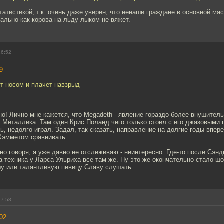
татистикой, т.к. очень даже уверен, что ненаши граждане в основной мас
ально как корова на льду лыком не вяжет.
16:52
9
т носом и плачет навзрыд
но! Лично мне кажется, что Megadeth - явление гораздо более внушитель
 Металлика. Там один Крис Поланд чего только стоил с его джазовыми 
ь, недолго играл. Задал, так сказать, направление на долгие годы впере
 Хэмметом сравнивать.
но говоря, я уже давно не отслеживаю - неинтересно. Где-то после Сэн
а техника у Ларса Ульриха все там же. Ну это же окончательно стало шо
у или талантливую певицу Славу слушать.
17:58
02