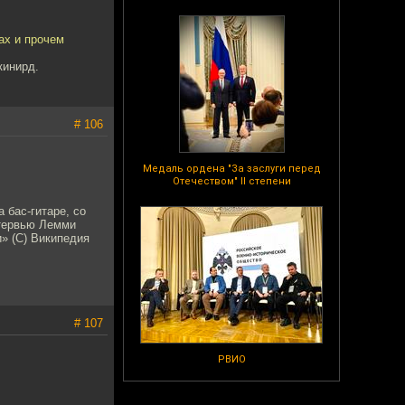
ах и прочем
кинирд.
# 106
Медаль ордена "За заслуги перед
Отечеством" II степени
 бас-гитаре, со
нтервью Лемми
и» (С) Википедия
# 107
РВИО