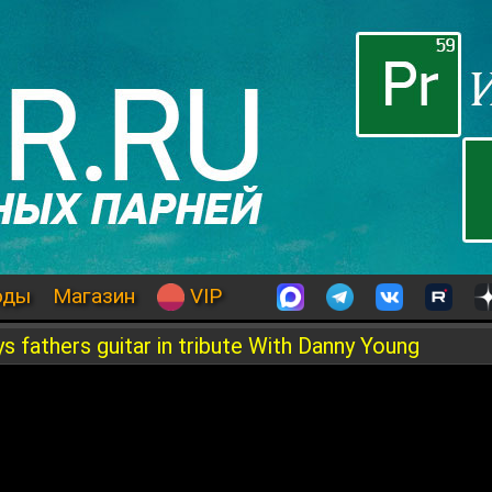
оды
Магазин
VIP
s fathers guitar in tribute With Danny Young