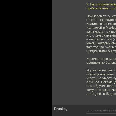
> Таки поделитесь
проблематике глоб
Примеров того, чт
от того, как веде
большинство из ко
Колаютой и МакБра
заканчивая ток-шо
кто с кем знамени
- как гостей шоу 
каком, который см
там только очень 
представили бы м
Короче, по резуль
среднем по больн
И у них в целом п
совпадения имен с
играть не умеет, 
слышал. Рекоменду
второй, услышав,
тому, кто какие и
легендой, и будеш
Drunkey
отправлено 03.07.17 