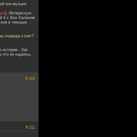
ной поп-музыке
ус]
). Интересную
t it с Ван Халеном
 они в текущих
вы очереди стоят?
е истории - Зак
 что не надеясь.
# 110
# 111