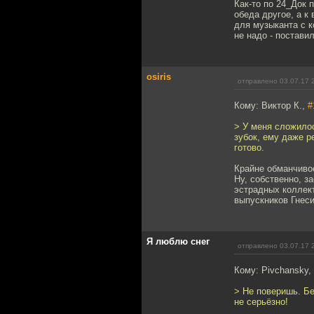
Как-то по 24_Док 
обеда другое, а к
для музыканта с к
не надо - поставил
osiris
отправлено 03.07.17 
Кому: Виктор К.,
#
> У меня сложилос
зубок, ему даже р
готово.
Крайне обманчиво
Ну, собственно, з
эстрадных коллект
выпускников Гнеси
Я люблю снег
отправлено 03.07.17 
Кому: Pivchansky,
> Не поверишь. Бе
не серьёзно!