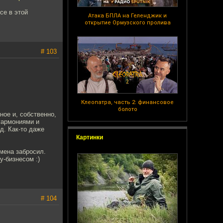
се в этой
Атака БПЛА на Геленджик и
открытие Ормузского пролива
# 103
Клеопатра, часть 2: финансовое
болото
ное и, собственно,
гармониями и
д. Как-то даже
Картинки
дмена забросил.
у-бизнесом :)
# 104