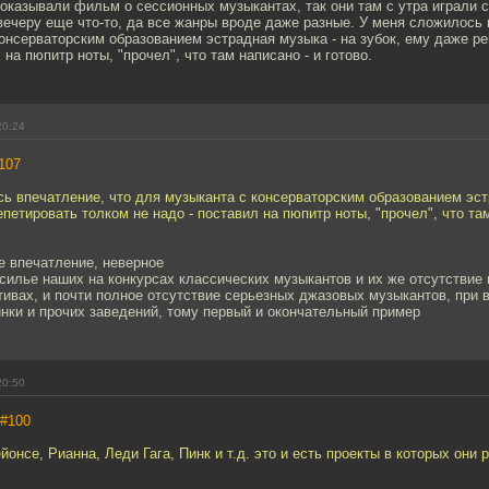
показывали фильм о сессионных музыкантах, так они там с утра играли с
 вечеру еще что-то, да все жанры вроде даже разные. У меня сложилось 
онсерваторским образованием эстрадная музыка - на зубок, ему даже р
 на пюпитр ноты, "прочел", что там написано - и готово.
20:24
107
ь впечатление, что для музыканта с консерваторским образованием эст
епетировать толком не надо - поставил на пюпитр ноты, "прочел", что там
е впечатление, неверное
асилье наших на конкурсах классических музыкантов и их же отсутствие
ивах, и почти полное отсутствие серьезных джазовых музыкантов, при 
нки и прочих заведений, тому первый и окончательный пример
20:50
#100
йонсе, Рианна, Леди Гага, Пинк и т.д. это и есть проекты в которых они 