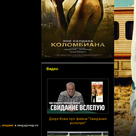
Видео
Дядя Вова про фильм "Свидание
вслепую"
ь
лендинг
в megagroup.ru