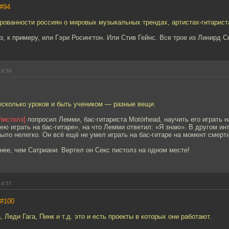
#94
рованности россиян о мировых музыкальных трендах, артистах-гитарист
з, к примеру, или Гэри Росингтон. Или Стив Гейнс. Все трое из Линирд С
19:56
есколько уроков и быть учеником — разные вещи.
пистолз]
попросил Лемми, бас-гитариста Motörhead, научить его играть на
ею играть на бас-гитаре», на что Лемми ответил: «Я знаю». В другом и
было нелегко. Он всё ещё не умел играть на бас-гитаре на момент смерт
ее, чем Сатриани. Вертел он Секс пистолз на одном месте!
19:57
#100
 Леди Гага, Пинк и т.д. это и есть проекты в которых они работают.