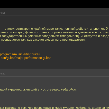
16:28
 — в электрогитаре по крайней мере таких понятий действительно нет. У
сической гитары, фоно и т.п. нет сформированной академической школы
в государственных учебных заведениях типа училищ, институтов и акад
 преподается так, как захочет левая нога преподавателя.
programs/music-artist/guitar/
.edu/guitar/major-performance-guitar
16:31
ящий украинец, живущий в РБ, отвечаю: узбагойся.
ших граждан о том, что происходит в мире музыке глобально, видно за к