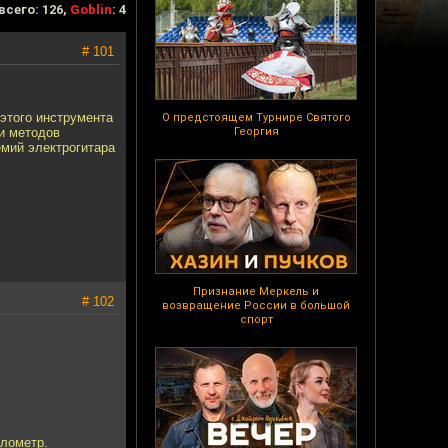
всего: 126,
Goblin
: 4
# 101
 этого инструмента
О предстоящем Турнире Святого
 и методов
Георгия
емий электрогитара
Признание Меркель и
# 102
возвращение России в большой
спорт
илометр.