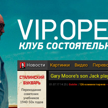
Картинки
Видео
Перев
Новости
Gary Moore's son Jack play
01.07.17 14:25 |
Goblin
|
126 комментариев
»