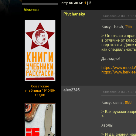
cтраницы:
1
| 2
Магазин
Pivchansky
отправлено 03.07.17 
Кому: Torch,
#65
> Он отчасти прав
в отличие от клас
подготовки. Даже 
как специальность
Да ладно!
https://www.mi.edu/
https://www.berklee
Советские
alex2345
учебники 1940-50х
отправлено 03.07.17 
годов
Кому: osiris,
#98
> Как русскоговор
>
яволь!
> И да, знания на