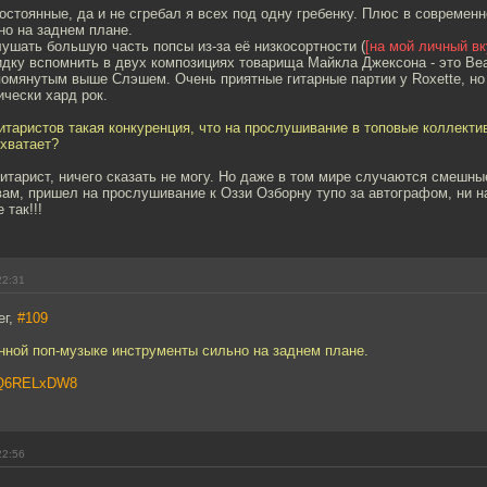
постоянные, да и не сгребал я всех под одну гребенку. Плюс в современ
но на заднем плане.
ушать большую часть попсы из-за её низкосортности (
[на мой личный вк
идку вспомнить в двух композициях товарища Майкла Джексона - это Bea
упомянутым выше Слэшем. Очень приятные гитарные партии у Roxette, но
чески хард рок.
итаристов такая конкуренция, что на прослушивание в топовые коллекти
 хватает?
 гитарист, ничего сказать не могу. Но даже в том мире случаются смешны
вам, пришел на прослушивание к Оззи Озборну тупо за автографом, ни на
 так!!!
22:31
ег,
#109
нной поп-музыке инструменты сильно на заднем плане.
RrQ6RELxDW8
22:56