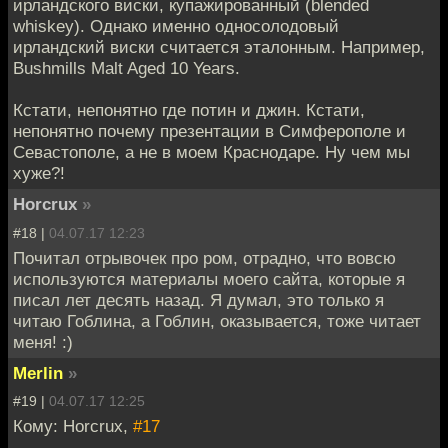
ирландского виски, купажированный (blended
whiskey). Однако именно односолодовый
ирландский виски считается эталонным. Например,
Bushmills Malt Aged 10 Years.
Кстати, непонятно где потин и джин. Кстати,
непонятно почему презентации в Симферополе и
Севастополе, а не в моем Краснодаре. Ну чем мы
хуже?!
Horcrux
»
#18 |
04.07.17 12:23
Почитал отрывочек про ром, отрадно, что вовсю
используются материалы моего сайта, которые я
писал лет десять назад. Я думал, это только я
читаю Гоблина, а Гоблин, оказывается, тоже читает
меня! :)
Merlin
»
#19 |
04.07.17 12:25
Кому: Horcrux,
#17