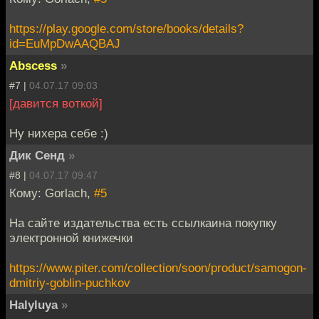
https://play.google.com/store/books/details?
id=EuMpDwAAQBAJ
Abscess
»
#7 |
04.07.17 09:03
[давится воткой]
Ну нихера себе :)
Дик Сенд
»
#8 |
04.07.17 09:47
Кому: Gorlach,
#5
На сайте издательства есть ссылкаина покупку
электронной книжечки
https://www.piter.com/collection/soon/product/samogon-
dmitriy-goblin-puchkov
Halyluya
»