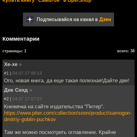
Купить книгу "Самогон" в OperShop
Подписывайся на канал в
Дзен
Комментарии
cтраницы: 1
всего: 38
Хе-хе
»
#1 |
04.07.17 06:13
Ого, новая книга, да еще такая полезная!Дайте две!
Дик Сенд
»
#2 |
04.07.17 07:07
Книжечка на сайте издательства "Питер".
https://www.piter.com/collection/soon/product/samogon-
dmitriy-goblin-puchkov
Там же можно посмотреть оглавление. Крайне