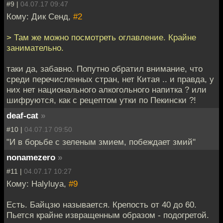
#9 |
04.07.17 09:47
Кому: Дик Сенд,
#2
> Там же можно посмотреть оглавление. Крайне
занимательно.
таки да, забавно. Попутно обратил внимание, что
среди перечисленных стран, нет Китая .. и правда, у
них нет национального алкогольного напитка ? или
шифруются, как с рецептом утки по Пекински ?!
deaf-cat
»
#10 |
04.07.17 09:50
"И в борьбе с зеленым змием, побеждает змий"
nonamezero
»
#11 |
04.07.17 10:27
Кому: Halyluya,
#9
Есть. Байцзю называется. Крепость от 40 до 60.
Пьется крайне извращенным образом - подогретой.