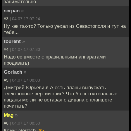
занимательно.
serpan
»
#3 |
04.07.17 07:24
Ну как так-то? Только уехал из Севастополя и тут на
тебе...
tourent
»
#4 |
04.07.17 07:30
Надо ее вместе с правильными аппаратами
продавать)
Gorlach
»
#5 |
04.07.17 08:03
Дмитрий Юрьевич! А есть планы выпускать
электронные версии книг? Что б состоятенльные
пацаны могли не вставая с дивана с планшете
почитать?
Mag
»
#6 |
04.07.17 08:50
Кому: Gorlach,
#5