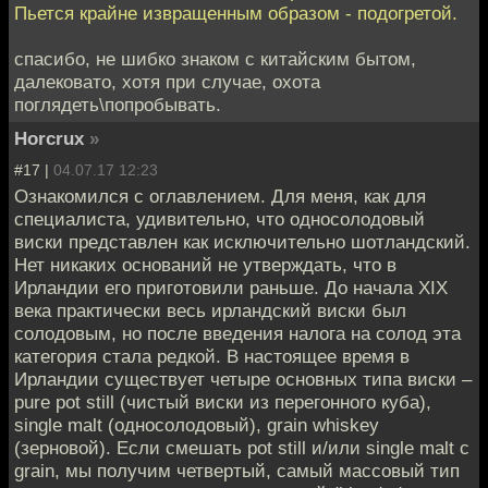
Пьется крайне извращенным образом - подогретой.
спасибо, не шибко знаком с китайским бытом,
далековато, хотя при случае, охота
поглядеть\попробывать.
Horcrux
»
#17 |
04.07.17 12:23
Ознакомился с оглавлением. Для меня, как для
специалиста, удивительно, что односолодовый
виски представлен как исключительно шотландский.
Нет никаких оснований не утверждать, что в
Ирландии его приготовили раньше. До начала XIX
века практически весь ирландский виски был
солодовым, но после введения налога на солод эта
категория стала редкой. В настоящее время в
Ирландии существует четыре основных типа виски –
pure pot still (чистый виски из перегонного куба),
single malt (односолодовый), grain whiskey
(зерновой). Если смешать pot still и/или single malt с
grain, мы получим четвертый, самый массовый тип