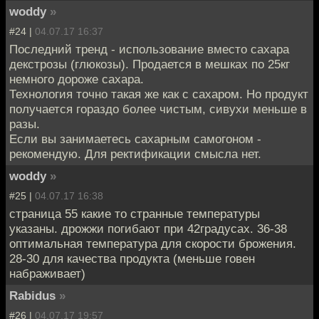
woddy
»
#24 |
04.07.17 16:37
Последний тренд - использование вместо сахара
декстрозы (глюкозы). Продается в мешках по 25кг
немного дороже сахара.
Технология точно такая же как с сахаром. Но продукт
получается гораздо более чистым, сивухи меньше в
разы.
Если вы занимаетесь сахарным самогоном -
рекомендую. Для ректификации смысла нет.
woddy
»
#25 |
04.07.17 16:38
страница 55 какие то странные температуры
указаны. дрожжи погибают при 42градусах. 36-38
оптимальная температура для скорости брожения.
28-30 для качества продукта (меньше говен
набраживает)
Rabidus
»
#26 |
04.07.17 19:57