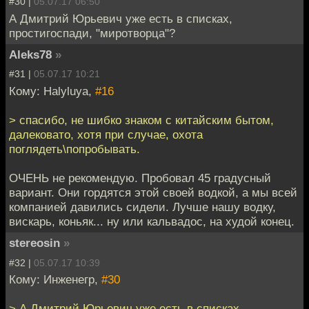
#30 |
05.07.17 06:50
А Дмитрий Юрьевич уже есть в списках,
простигоспади, "миротворца"?
Aleks78
»
#31 |
05.07.17 10:21
Кому: Halyluya,
#16
> спасибо, не шибко знаком с китайским бытом,
далековато, хотя при случае, охота
поглядеть\попробывать.
ОЧЕНЬ не рекомендую. Пробовал 45 градусный
вариант. Они гордятся этой своей водкой, а мы всей
компанией давились сидели. Лучше нашу водку,
вискарь, коньяк... ну или кальвадос, на худой конец.
stereosin
»
#32 |
05.07.17 10:39
Кому: Инженегр,
#30
> А Дмитрий Юрьевич уже есть в списках,