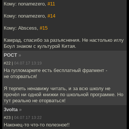
Кому: nonamezero,
#11
Кому: nonamezero,
#14
Кому: Abscess,
#15
Камрад, спасибо за разъяснения. Не настолько иглу
Боул знаком с культурой Китая.
POCT
»
#22 |
04.07.17 13:19
На гугломаркете есть бесплатный фрагмент -
не оторваться!
Я терпеть ненавижу читать, и за всю школу не
прочёл ни одной книжки по школьной программе. Но
тут реально не оторваться!
3volta
»
#23 |
04.07.17 13:22
Наконец-то что-то полезное!!