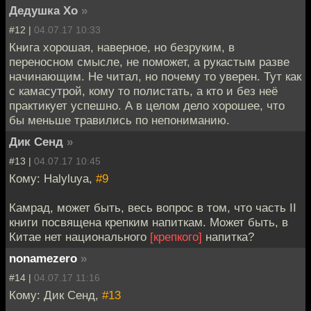
Дедушка Хо
»
#12 |
04.07.17 10:33
Книга хорошая, наверное, но безруким, в
переносном смысле, не поможет, а рукастым разве
начинающим. Не читал, но почему то уверен. Тут как
с камасутрой, кому то полистать, а кто и без неё
практикует успешно. А в целом дело хорошее, что
бы меньше травились по непониманию.
Дик Сенд
»
#13 |
04.07.17 10:45
Кому: Halyluya,
#9
Камрад, может быть, весь вопрос в том, что часть II
книги посвящена крепким напиткам. Может быть, в
Китае нет национального
[крепкого]
напитка?
nonamezero
»
#14 |
04.07.17 11:16
Кому: Дик Сенд,
#13