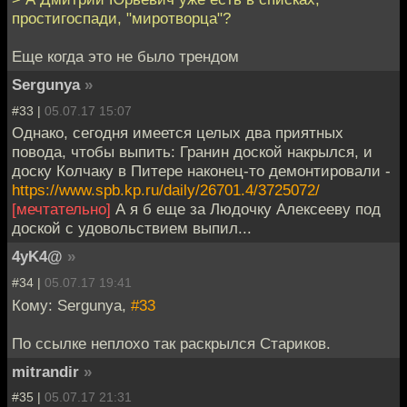
простигоспади, "миротворца"?
Еще когда это не было трендом
Sergunya
»
#33 |
05.07.17 15:07
Однако, сегодня имеется целых два приятных
повода, чтобы выпить: Гранин доской накрылся, и
доску Колчаку в Питере наконец-то демонтировали -
https://www.spb.kp.ru/daily/26701.4/3725072/
[мечтательно]
А я б еще за Людочку Алексееву под
доской с удовольствием выпил...
4yK4@
»
#34 |
05.07.17 19:41
Кому: Sergunya,
#33
По ссылке неплохо так раскрылся Стариков.
mitrandir
»
#35 |
05.07.17 21:31