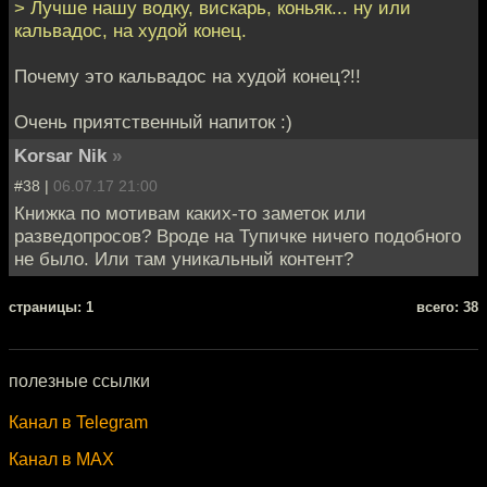
> Лучше нашу водку, вискарь, коньяк... ну или
кальвадос, на худой конец.
Почему это кальвадос на худой конец?!!
Очень приятственный напиток :)
Korsar Nik
»
#38 |
06.07.17 21:00
Книжка по мотивам каких-то заметок или
разведопросов? Вроде на Тупичке ничего подобного
не было. Или там уникальный контент?
cтраницы: 1
всего: 38
полезные ссылки
Канал в Telegram
Канал в MAX