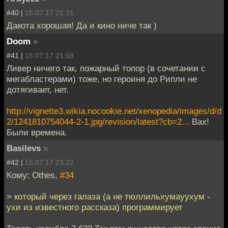
#40 |
15.07.17 21:31
Дакота хорошая! Да и кино ниче так )
Doom
»
#41 |
15.07.17 21:58
Ливер ничего так, пожарный топор (в сочетании с
мегабластерами) тоже, но героиня до Рипли не
дотягивает, нет.
http://vignette3.wikia.nocookie.net/xenopedia/images/d/d
2/1241810754044-2-1.jpg/revision/latest?cb=2...
Вах!
Были времена.
Basilevs
»
#42 |
15.07.17 23:22
Кому: Othes,
#34
> который через галаза (а не тюллильхумауухум -
ухи из известного рассказа) программирует