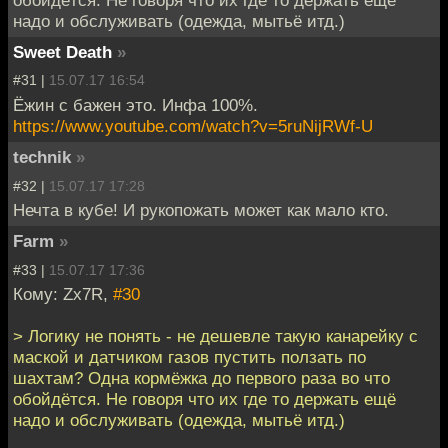
обойдётся. Не говоря что их где то держать ещё
надо и обслуживать (одежда, мытьё итд.)
Sweet Death
»
#31 |
15.07.17 16:54
Ёжин с бажен это. Инфа 100%.
https://www.youtube.com/watch?v=5ruNijRWf-U
technik
»
#32 |
15.07.17 17:28
Нечта в кубе! И рукопожать может как мало кто.
Farm
»
#33 |
15.07.17 17:36
Кому: Zx7R,
#30
> Логику не понять - не дешевле такую канарейку с
маской и датчиком газов пустить ползать по
шахтам? Одна кормёжка до первого раза во что
обойдётся. Не говоря что их где то держать ещё
надо и обслуживать (одежда, мытьё итд.)