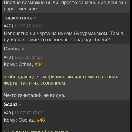
Вполне возможно были, просто за меньшие деньги и
спрос меньше.
ташкенталь
»
#47 |
16.07.17 13:18
Непонятно ни черта на ихнем бусурманском. Там в
пулялках какие-то особенные снаряды были?
Coolaz
»
#48 |
16.07.17 14:27
Кому: Othes,
#34
> обладающее как физически частями тел своих
жертв, так и их сознанием.
Че-то гениталий не видно.
Scald
»
#49 |
16.07.17 17:03
Кому: Coolaz,
#48