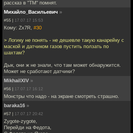
рассказ в "ТМ" помнят.
Михайло_Васильевич
»
#55 |
17.07.17 15:53
Кому: Zx7R,
#30
> Логику не понять - не дешевле такую канарейку с
маской и датчиком газов пустить ползать по
шахтам?
Дык, они ж не знали, что там может обнаружится.
Может не сработают датчики?
MikhailXIV
»
#56 |
17.07.17 16:12
Монстры что надо - на экране смотреть страшно.
baraka16
»
#57 |
17.07.17 20:42
Zygote-zygote,
Перейди на Федота,