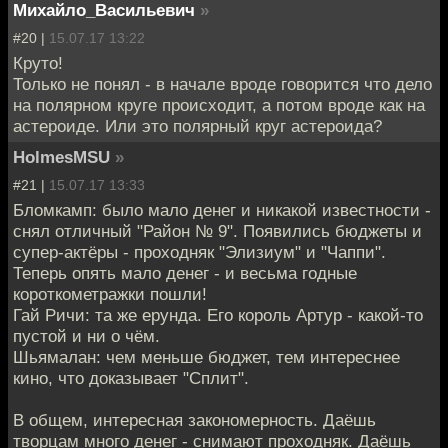
Михайло_Васильевич
»
#20 |
15.07.17 13:22
Круто!
Только не понял - в начале вроде говорится что дело
на полярном круге происходит, а потом вроде как на
астероиде. Или это полярный круг астероида?
HolmesMSU
»
#21 |
15.07.17 13:33
Бломкамп: было мало денег и никакой известности -
снял отличный "Район № 9". Появились бюджеты и
супер-актёры - проходняк "Элизиум" и "Чаппи".
Теперь опять мало денег - и весьма годные
короткометражки пошли!
Гай Ричи: та же ерунда. Его король Артур - какой-то
пустой и ни о чём.
Шьямалан: чем меньше бюджет, тем интереснее
кино, что доказывает "Сплит".
В общем, интересная закономерность. Даёшь
творцам много денег - снимают проходняк. Даёшь