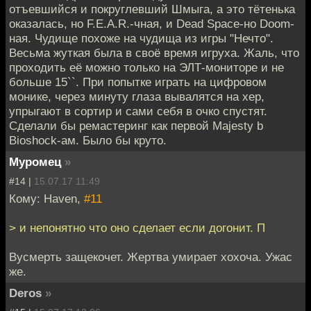
отъевшийся и покруглевший Шмыга, а это тётенька
оказалась, но F.E.A.R.-чная, и Dead Space-но Doom-
ная. Чудище похоже на чудища из игры "Нечто".
Весьма жуткая была в своё время игруха. Жаль, что
проходить её можно только на ЭЛТ-мониторе и не
больше 15``. При попытке играть на цифровом
монике, через минуту глаза вывалятся на хер,
упрыгают в сортир и сами себя в очко спустят.
Сделали бы ремастеринг как первой Majesty b
Bioshock-ам. Было бы круто.
Муромец
»
#14 |
15.07.17 11:49
Кому: Haven,
#11
> и непонятно что оно сделает если догонит. П
Вусмерть защекочет. Жертва умирает хохоча. Ужас
же.
Deros
»