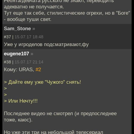
Ребята/девчата русского не знают, переводить
адекватно не получается.
Тут еще так себе, стилистические огрехи, но в "Боге"
- вообще туши свет.
Sam_Stone
»
#37 |
15.07.17 18:48
Уже у игроделов подсматривают,фу
eugene107
»
#38 |
15.07.17 21:14
Кому: URAS,
#2
> Дайте ему уже "Чужого" снять!
>
>
> Или Нечту!!!
Последнее видео не смотрел (и предпоследнее
тоже, каюс).
Но уже эти три на небольшой телесериал