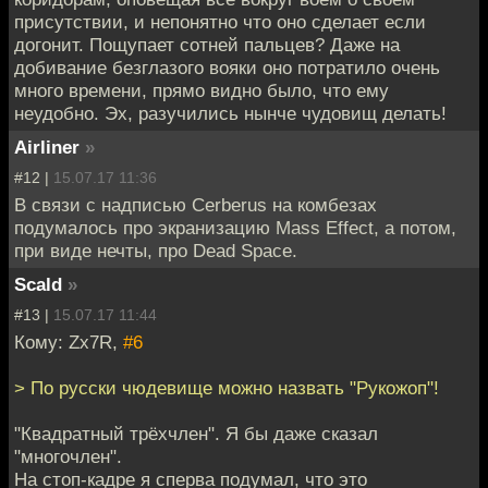
присутствии, и непонятно что оно сделает если
догонит. Пощупает сотней пальцев? Даже на
добивание безглазого вояки оно потратило очень
много времени, прямо видно было, что ему
неудобно. Эх, разучились нынче чудовищ делать!
Airliner
»
#12 |
15.07.17 11:36
В связи с надписью Cerberus на комбезах
подумалось про экранизацию Mass Effect, а потом,
при виде нечты, про Dead Space.
Scald
»
#13 |
15.07.17 11:44
Кому: Zx7R,
#6
> По русски чюдевище можно назвать "Рукожоп"!
"Квадратный трёхчлен". Я бы даже сказал
"многочлен".
На стоп-кадре я сперва подумал, что это