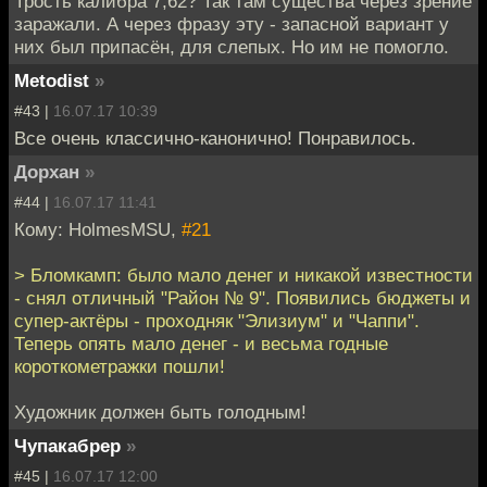
Трость калибра 7,62? Так там существа через зрение
заражали. А через фразу эту - запасной вариант у
них был припасён, для слепых. Но им не помогло.
Metodist
»
#43 |
16.07.17 10:39
Все очень классично-канонично! Понравилось.
Дорхан
»
#44 |
16.07.17 11:41
Кому: HolmesMSU,
#21
> Бломкамп: было мало денег и никакой известности
- снял отличный "Район № 9". Появились бюджеты и
супер-актёры - проходняк "Элизиум" и "Чаппи".
Теперь опять мало денег - и весьма годные
короткометражки пошли!
Художник должен быть голодным!
Чупакабрер
»
#45 |
16.07.17 12:00