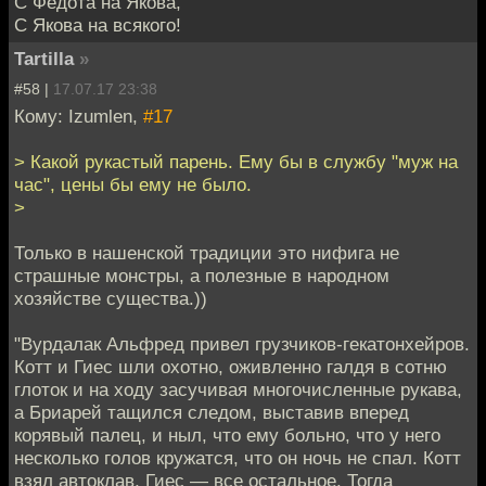
С Федота на Якова,
С Якова на всякого!
Tartilla
»
#58 |
17.07.17 23:38
Кому: Izumlen,
#17
> Какой рукастый парень. Ему бы в службу "муж на
час", цены бы ему не было.
>
Только в нашенской традиции это нифига не
страшные монстры, а полезные в народном
хозяйстве существа.))
"Вурдалак Альфред привел грузчиков-гекатонхейров.
Котт и Гиес шли охотно, оживленно галдя в сотню
глоток и на ходу засучивая многочисленные рукава,
а Бриарей тащился следом, выставив вперед
корявый палец, и ныл, что ему больно, что у него
несколько голов кружатся, что он ночь не спал. Котт
взял автоклав, Гиес — все остальное. Тогда