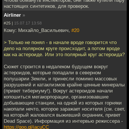
настоящих синтетиков, для проверок.
Airliner
»
#25 |
15.07.17 13:58
Кому: Михайло_Васильевич,
#20
> Только не понял - в начале вроде говорится что
дело на полярном круге происходит, а потом вроде
как на астероиде. Или это полярный круг астероида?
Сюжет строится в недалеком будущем вокруг
астероидов, которые попадали в северном
полушарии Земли, и принесли помимо массовых
разрушений и катаклизмов крайне ценные минералы
(привет тибериуму!). Вокруг астероидов начали
копошиться мегакорпорации, организовавшие
добывающие станции, на одной из которых горняки
накопали нечто, которое заражает носителя (см. свет,
на который жаловался выживший охранник, привет
Dead Space). Информация из интервью режиссера -
https://goo.gl/iacuCC