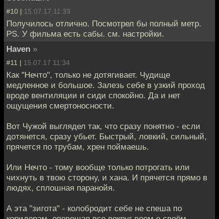
#10 |
15.07.17 11:33
Получилось отлично. Посмотрел бы полный метр.
PS. У фильма есть сабы. см. настройки.
Haven
»
#11 |
15.07.17 11:34
Как "Нечто", только не дотягивает. Чудище
медленное и большое. Залезь себе в узкий проход
вроде вентиляции и сиди спокойно. Да и нет
ощущения смертоносности.
Вот Чужой выглядел так, что сразу понятно - если
дотянется, сразу убьет. Быстрый, ловкий, сильный,
прячется по трубам, хрен поймаешь.
Или Нечто - тому вообще только потрогать или
чихнуть в твою сторону, и хана. И прячется прямо в
людях, сплошная паранойя.
А эта "зигота" - колобродит себе не спеша по
коридорам, оповещая все вокруг воем о своём