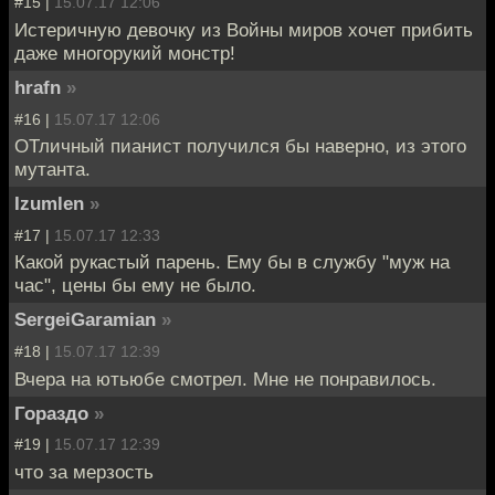
#15 |
15.07.17 12:06
Истеричную девочку из Войны миров хочет прибить
даже многорукий монстр!
hrafn
»
#16 |
15.07.17 12:06
ОТличный пианист получился бы наверно, из этого
мутанта.
Izumlen
»
#17 |
15.07.17 12:33
Какой рукастый парень. Ему бы в службу "муж на
час", цены бы ему не было.
SergeiGaramian
»
#18 |
15.07.17 12:39
Вчера на ютьюбе смотрел. Мне не понравилось.
Гораздо
»
#19 |
15.07.17 12:39
что за мерзость