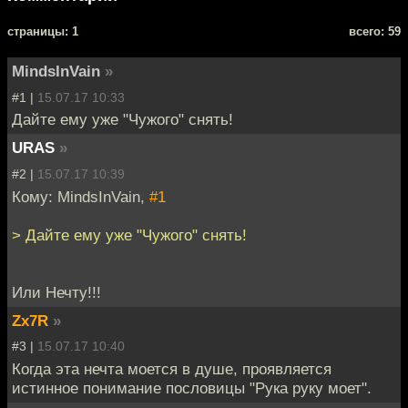
cтраницы: 1
всего: 59
MindsInVain
»
#1 |
15.07.17 10:33
Дайте ему уже "Чужого" снять!
URAS
»
#2 |
15.07.17 10:39
Кому: MindsInVain,
#1
> Дайте ему уже "Чужого" снять!
Или Нечту!!!
Zx7R
»
#3 |
15.07.17 10:40
Когда эта нечта моется в душе, проявляется
истинное понимание пословицы "Рука руку моет".