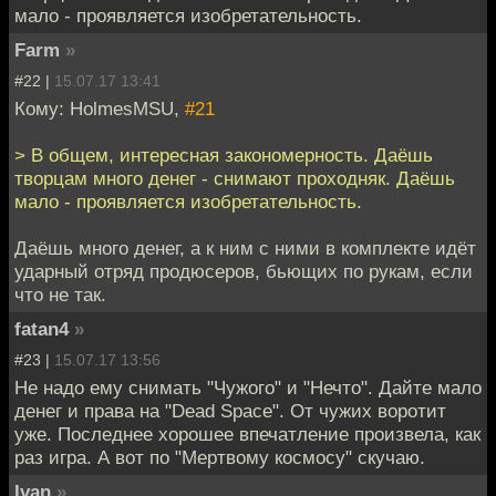
мало - проявляется изобретательность.
Farm
»
#22 |
15.07.17 13:41
Кому: HolmesMSU,
#21
> В общем, интересная закономерность. Даёшь
творцам много денег - снимают проходняк. Даёшь
мало - проявляется изобретательность.
Даёшь много денег, а к ним с ними в комплекте идёт
ударный отряд продюсеров, бьющих по рукам, если
что не так.
fatan4
»
#23 |
15.07.17 13:56
Не надо ему снимать "Чужого" и "Нечто". Дайте мало
денег и права на "Dead Space". От чужих воротит
уже. Последнее хорошее впечатление произвела, как
раз игра. А вот по "Мертвому космосу" скучаю.
Ivan
»