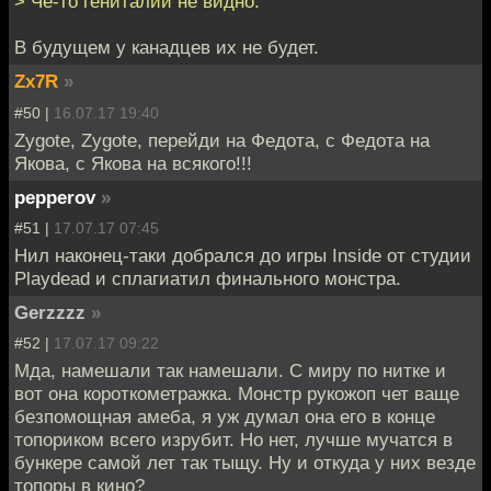
> Че-то гениталий не видно.
В будущем у канадцев их не будет.
Zx7R
»
#50 |
16.07.17 19:40
Zygote, Zygote, перейди на Федота, с Федота на
Якова, с Якова на всякого!!!
pepperov
»
#51 |
17.07.17 07:45
Нил наконец-таки добрался до игры Inside от студии
Playdead и сплагиатил финального монстра.
Gerzzzz
»
#52 |
17.07.17 09:22
Мда, намешали так намешали. С миру по нитке и
вот она короткометражка. Монстр рукожоп чет ваще
безпомощная амеба, я уж думал она его в конце
топориком всего изрубит. Но нет, лучше мучатся в
бункере самой лет так тыщу. Ну и откуда у них везде
топоры в кино?