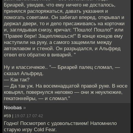
Бриарей, увидев, что ему ничего не досталось,
принялся распоряжаться, давать указания и
помогать советами. Он забегал вперед, открывал и
держал двери, то и дело присаживаясь на корточки
и, заглядывая снизу, кричал: "Пошло! Пошло!" или
"Правее бери! Зацепляешься!" В конце концов ему
наступили на руку, а самого защемили между
автоклавом и стеной. Он разрыдался, и Альфред
отвел его обратно в виварий. "
Ну и классичекое.. "— Бриарей палец сломал, —
сказал Альфред.
— Как так?
— Да так уж. На восемнадцатой правой руке. В носе
ковырял, повернулся неловко — они ж неуклюжие,
гекатонхейры, — и сломал."
Noobas
»
#59 |
19.07.17 07:42
Годно! Посмотрел с удовольствием! Напомнило
старую игру Cold Fear.