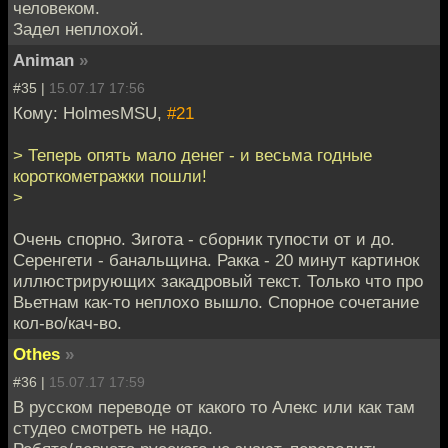
человеком.
Задел неплохой.
Animan
»
#35 |
15.07.17 17:56
Кому: HolmesMSU,
#21
> Теперь опять мало денег - и весьма годные
короткометражки пошли!
>
Очень спорно. Зигота - сборник тупости от и до.
Серенгети - банальщина. Ракка - 20 минут картинок
иллюстрирующих закадровый текст. Только что про
Вьетнам как-то неплохо вышло. Спорное сочетание
кол-во/кач-во.
Othes
»
#36 |
15.07.17 17:59
В русском переводе от какого то Алекс или как там
студео смотреть не надо.