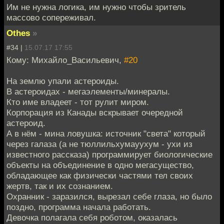
Им не нужна логика, им нужно чтобы зритель
массово сопереживал.
Othes
»
#34 |
15.07.17 17:55
Кому: Михайло_Васильевич,
#20
На землю упали астероиды.
В астероидах - мегаэлементы/минералы.
Кто име владеет - тот рулит миром.
Корпорация из Канады вскрывает очередной
астероид.
А в нём - мина ловушка: источник "света" который
через галаза (а не тюллильхумауухум - ухи из
известного рассказа) программирует биологические
объекты на объединение в одно мегасущество,
обладающее как физически частями тел своих
жертв, так и их сознанием.
Охранник - заразился, вырезал себе глаза, но было
поздно, программа начала работать.
Девочка полагала себя роботом, оказалась