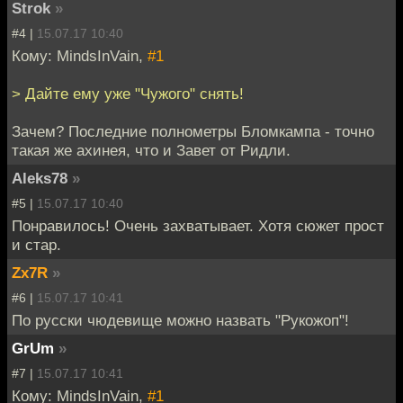
Strok
»
#4 |
15.07.17 10:40
Кому: MindsInVain,
#1
> Дайте ему уже "Чужого" снять!
Зачем? Последние полнометры Бломкампа - точно
такая же ахинея, что и Завет от Ридли.
Aleks78
»
#5 |
15.07.17 10:40
Понравилось! Очень захватывает. Хотя сюжет прост
и стар.
Zx7R
»
#6 |
15.07.17 10:41
По русски чюдевище можно назвать "Рукожоп"!
GrUm
»
#7 |
15.07.17 10:41
Кому: MindsInVain,
#1