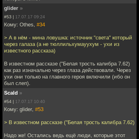
glider
»
#53 |
17.07.17 09:24
Кому: Othes,
#34
> А в нём - мина ловушка: источник "света" который
через галаза (а не тюллильхумауухум - ухи из
известного рассказа)
В известном рассказе ("Белая трость калибра 7.62)
как раз изначально через глаза действовали. Через
ухи они только на главного героя включили (ибо он
был слеп).
Scald
»
#54 |
17.07.17 10:40
Кому: glider,
#53
> В известном рассказе ("Белая трость калибра 7.62)
Надо же! Остались ведь ещё люди, которые этот