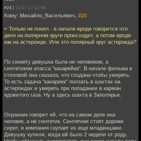
#24 |
15.07.17 13:56
Кому: Михайло_Васильевич,
#20
> Только не понял - в начале вроде говорится что
дело на полярном круге происходит, а потом вроде
как на астероиде. Или это полярный круг астероида?
По сюжету девушка была не человеком, а
синтетиком класса "канарейка". В начале фильма в
столовой она сказала, что создана чтобы умереть.
То есть задача "канареек" ползать в шахтах на
астероидах и умереть при попадании в карман
ядовитого газа. Ну а здесь шахта в Заполярье.
Охранник говорит ей, что на самом деле она
человек, а не синтетик. Синтетики стоят дороже
сирот, и компания скупает их еще младенцами.
Девушку купили, когда ей было 2 недели от роду.
Чтобы обмануть инспекторов, они также купили пару