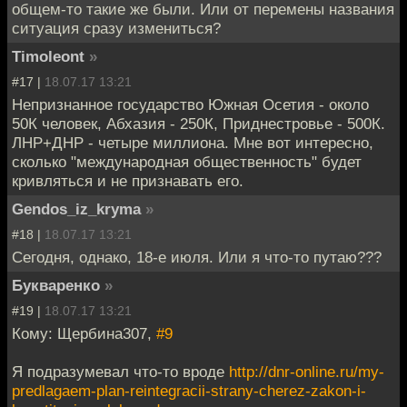
общем-то такие же были. Или от перемены названия
ситуация сразу измениться?
Timoleont
»
#17 |
18.07.17 13:21
Непризнанное государство Южная Осетия - около
50К человек, Абхазия - 250К, Приднестровье - 500К.
ЛНР+ДНР - четыре миллиона. Мне вот интересно,
сколько "международная общественность" будет
кривляться и не признавать его.
Gendos_iz_kryma
»
#18 |
18.07.17 13:21
Сегодня, однако, 18-е июля. Или я что-то путаю???
Букваренко
»
#19 |
18.07.17 13:21
Кому: Щербина307,
#9
Я подразумевал что-то вроде
http://dnr-online.ru/my-
predlagaem-plan-reintegracii-strany-cherez-zakon-i-