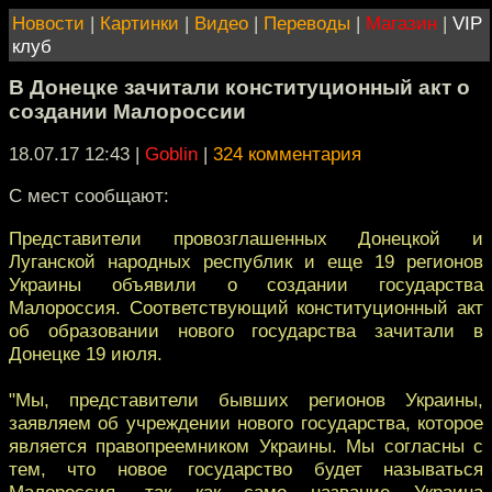
Новости
|
Картинки
|
Видео
|
Переводы
|
Магазин
|
VIP
клуб
В Донецке зачитали конституционный акт о
создании Малороссии
18.07.17 12:43
|
Goblin
|
324 комментария
С мест сообщают:
Представители провозглашенных Донецкой и
Луганской народных республик и еще 19 регионов
Украины объявили о создании государства
Малороссия. Соответствующий конституционный акт
об образовании нового государства зачитали в
Донецке 19 июля.
"Мы, представители бывших регионов Украины,
заявляем об учреждении нового государства, которое
является правопреемником Украины. Мы согласны с
тем, что новое государство будет называться
Малороссия, так как само название Украина