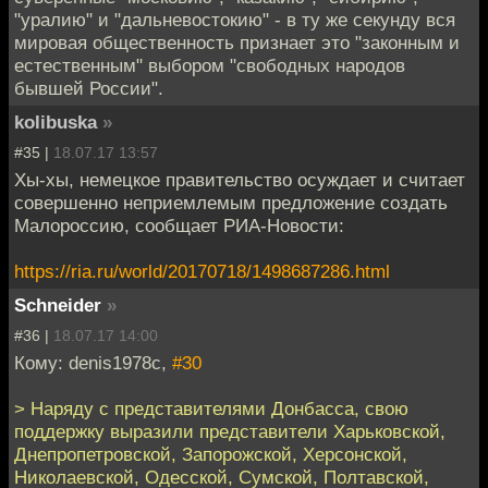
"уралию" и "дальневостокию" - в ту же секунду вся
мировая общественность признает это "законным и
естественным" выбором "свободных народов
бывшей России".
kolibuska
»
#35 |
18.07.17 13:57
Хы-хы, немецкое правительство осуждает и считает
совершенно неприемлемым предложение создать
Малороссию, сообщает РИА-Новости:
https://ria.ru/world/20170718/1498687286.html
Schneider
»
#36 |
18.07.17 14:00
Кому: denis1978c,
#30
> Наряду с представителями Донбасса, свою
поддержку выразили представители Харьковской,
Днепропетровской, Запорожской, Херсонской,
Николаевской, Одесской, Сумской, Полтавской,