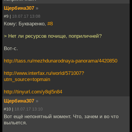
Щербина307
»
#9 |
18.07.17 13:08
Кому: Букваренко,
#8
> Нет ли ресурсов почище, поприличней?
Вот-с.
http://tass.ru/mezhdunarodnaya-panorama/4420850
http://www.interfax.ru/world/571007?
utm_source=topmain
http://tinyurl.com/y8ql5n84
Щербина307
»
#10 |
18.07.17 13:10
Вот ещё непонятный момент. Что, зачем и во что
выльется.