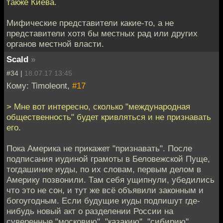
также Киева.
Мифические представители какие-то, а не
представители хотя бы местных рад или других
органов местной власти.
Scald
»
#34 |
18.07.17 13:45
Кому: Timoleont,
#17
> Мне вот интересно, сколько "международная
общественность" будет кривляться и не признавать
его.
Пока Америка не прикажет "признавать". После
подписания иудиной грамоты в Беловежской Пуще,
тогдашиние иуды, по их словам, первым делом в
Америку позвонили. Там себя ущипнули, убедились
что это не сон, и тут же всё объявили законным и
богоугодным. Если будущие иуды подпишут где-
нибудь новый акт о разделении России на
суверенные "московию", "казакию", "сибирию",