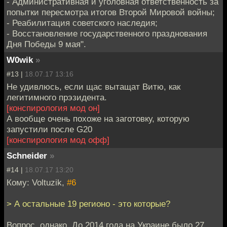
- Административная и уголовная ответственность за
попытки пересмотра итогов Второй Мировой войны;
- Реабилитация советского наследия;
- Восстановление государственного празднования
Дня Победы 9 мая".
W0wik
»
#13 |
18.07.17 13:16
Не удивлюсь, если щас вытащат Витю, как
легитимного прэзидента.
[конспирология мод он]
А вообще очень похоже на заготовку, которую
запустили после G20
[конспирология мод офф]
Schneider
»
#14 |
18.07.17 13:20
Кому: Voltuzik,
#6
> А остальные 19 регионо - это которые?
Вопрос, однако. До 2014 года на Украине было 27