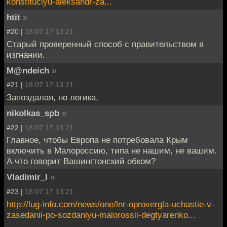
konstituciyu-aleksandr-za...
htit
»
#20 |
18.07.17 13:21
Старый проверенный способ с правительством в
изгнании.
M@ndeich
»
#21 |
18.07.17 13:21
Запоздалая, но логика.
nikolkas_spb
»
#22 |
18.07.17 13:21
Главное, чтобы Европа не потребовала Крым
включить в Малороссию, типа не нашим, не вашим.
А что говорит Вашингтонский обком?
Vladimir_I
»
#23 |
18.07.17 13:21
http://lug-info.com/news/one/lnr-oprovergla-uchastie-v-
zasedanii-po-sozdaniyu-malorossii-degtyarenko...