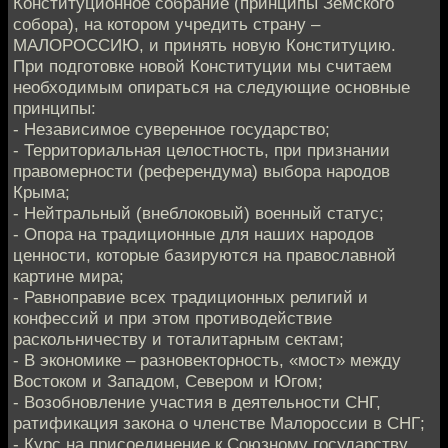
Конституционное собрание (принципы Земского
собора), на котором учредить страну –
МАЛОРОССИЮ, и принять новую Конституцию.
При подготовке новой Конституции мы считаем
необходимым опираться на следующие основные
принципы:
- Независимое суверенное государство;
- Территориальная целостность, при признании
правомерности (референдума) выбора народов
Крыма;
- Нейтральный (внеблоковый) военный статус;
- Опора на традиционные для наших народов
ценности, которые базируются на православной
картине мира;
- Равноправие всех традиционных религий и
конфессий и при этом противодействие
раскольничеству и тоталитарным сектам;
- В экономике – разновекторность, «мост» между
Востоком и Западом, Севером и Югом;
- Возобновление участия в деятельности СНГ,
ратификация закона о членстве Малороссии в СНГ;
- Курс на присоединение к Союзному государству