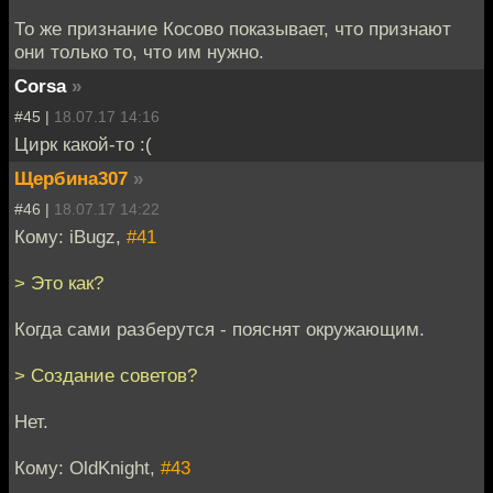
То же признание Косово показывает, что признают
они только то, что им нужно.
Corsa
»
#45 |
18.07.17 14:16
Цирк какой-то :(
Щербина307
»
#46 |
18.07.17 14:22
Кому: iBugz,
#41
> Это как?
Когда сами разберутся - пояснят окружающим.
> Создание советов?
Нет.
Кому: OldKnight,
#43