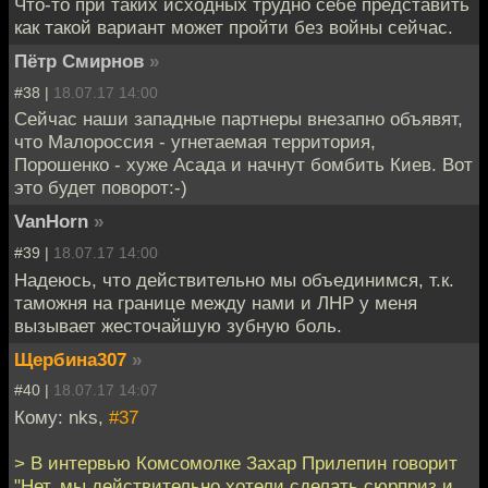
Что-то при таких исходных трудно себе представить
как такой вариант может пройти без войны сейчас.
Пётр Смирнов
»
#38 |
18.07.17 14:00
Сейчас наши западные партнеры внезапно объявят,
что Малороссия - угнетаемая территория,
Порошенко - хуже Асада и начнут бомбить Киев. Вот
это будет поворот:-)
VanHorn
»
#39 |
18.07.17 14:00
Надеюсь, что действительно мы объединимся, т.к.
таможня на границе между нами и ЛНР у меня
вызывает жесточайшую зубную боль.
Щербина307
»
#40 |
18.07.17 14:07
Кому: nks,
#37
> В интервью Комсомолке Захар Прилепин говорит
"Нет, мы действительно хотели сделать сюрприз и