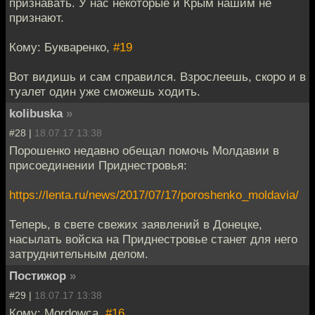
признавать. У нас некоторые и Крым нашим не
признают.
Кому: Букваренко,
#19
Вот видишь и сам справился. Взрослеешь, скоро и в
туалет один уже сможешь ходить.
kolibuska
»
#28 |
18.07.17 13:38
Порошенко недавно обещал помочь Молдавии в
присоединении Приднестровья:
https://lenta.ru/news/2017/07/17/poroshenko_moldavia/
Теперь, в свете свежих заявлений в Донецке,
насылать войска на Приднестровье станет для него
затруднительным делом.
Постижор
»
#29 |
18.07.17 13:38
Кому: Mordowca,
#16