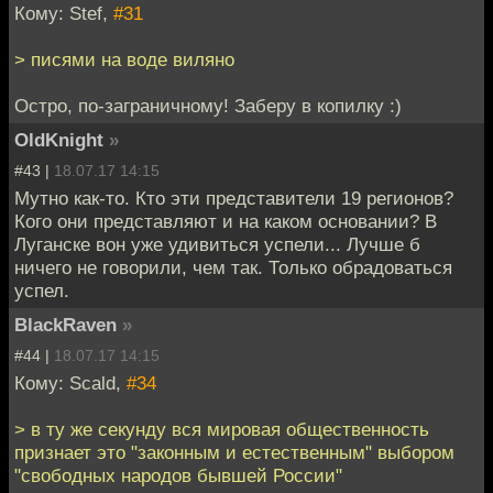
Кому: Stef,
#31
> писями на воде виляно
Остро, по-заграничному! Заберу в копилку :)
OldKnight
»
#43 |
18.07.17 14:15
Мутно как-то. Кто эти представители 19 регионов?
Кого они представляют и на каком основании? В
Луганске вон уже удивиться успели... Лучше б
ничего не говорили, чем так. Только обрадоваться
успел.
BlackRaven
»
#44 |
18.07.17 14:15
Кому: Scald,
#34
> в ту же секунду вся мировая общественность
признает это "законным и естественным" выбором
"свободных народов бывшей России"